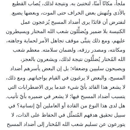
ملجأً، مكانًا آمنًا، لتختبئ به. ونتيجة لذلك، يُصاب القطيع
بالأذى وتُنهش بعض الخراف حتى الموت، وبعضها يضيع.
لنفترض أن قائدًا يرى أضداد المسيح يُزعجون عمل
الكنيسة بلا ضمير ويُضلِّلون شعب الله المختار ويسيطرون
عليهم، ومع ذلك يتبنَّى موقف تجاهل الأمر لحماية وجاهته،
ومكانته، ومصدر رزقه، ولضمان سلامته. معظم شعب
الله المُختار يُضلَّلون نتيجة لذلك، ويشعرون بالعجز،
ويصبحون سلبيين وضعفاء؛ بل إن البعض يأسرهم أضداد
المسيح، والبعض لا يرغبون في القيام بواجباتهم. ومع ذلك،
لا يشعر هذا القائد بأيّ شيء عندما يرى الاضطرابات التي
يتسبب أضداد المسيح فيها؛ لا يشعر في ضميره بأيّ تأنيب.
هل لدى هذا النوع من القادة أو العاملين أيّ إنسانية؟ في
سبيل تحقيق هدفهم المُتمثِّل في الحفاظ على الذات، لا
يتورعون عن تسليم شعب الله المُختار إلى أضداد المسيح