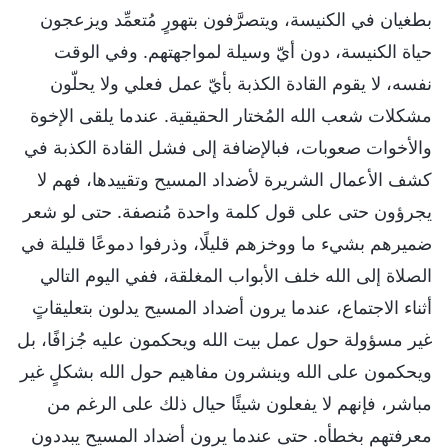
بطغيان في الكنيسة، ويتصرَّفون بتهورٍ مُتعمِّد ويزعجون
حياة الكنيسة، دون أيّ وسيلة لمواجهتهم. وفي الوقت
نفسه، لا يقوم القادة الكذبة بأيّ عمل فعلي ولا يحلّون
مشكلات شعب الله المُختار الحقيقية. عندما يلقى الإخوة
والأخوات صعوبات، فبالإضافة إلى فشل القادة الكذبة في
كشف الأعمال الشريرة لأضداد المسيح وتقييدها، فهم لا
يجرؤون حتى على قول كلمة واحدة مُنصفة. حتى لو شعر
ضميرهم بشيء ما ووخزهم قليلًا، وذرفوا دموعًا قليلة في
الصلاة إلى الله خلف الأبواب المغلقة، ففي اليوم التالي
أثناء الاجتماع، عندما يرون أضداد المسيح يدلون بتعليقاتٍ
غير مسؤولة حول عمل بيت الله ويحكمون عليه جُزافًا، بل
ويحكمون على الله وينشرون مفاهيم حول الله بشكلٍ غير
مباشر، فإنهم لا يفعلون شيئًا حيال ذلك على الرغم من
معرفتهم بخطأه. حتى عندما يرون أضداد المسيح يبددون