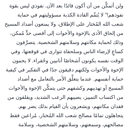
ولن أتمكَّن من أن أكون قائدًا بعد الآن. نفوذي ليس بقوة
نفوذهم!" لا يُتمِّم القادة الكذبة مسؤوليتهم في حماية
شعب الله المُختار على الإطلاق، ولا يمنعون أضداد المسيح
من إلحاق الأذى بالإخوة والأخوات إلى أقصى حدٍّ مُمكن،
وذلك لحماية مكانتهم وسلامتهم الشخصية. يتصرَّفون
كساعٍ لإرضاء الناس وسلحفاة تتوارى في قوقعتها، وفي
الوقت نفسه يكونون أشخاصًا أنانيين وحُقراء. لا يحمون
الإخوة والأخوات ولكنهم دقيقون جدًا في التفكير في كيفية
حماية أنفسهم. عندما يتعلَّق الأمر بالتعامل مع أضداد
المسيح أو تهذيبهم وكشفهم حتى يتمكَّن الإخوة والأخوات
من اكتساب التمييز، يصيبهم الرعب الشديد، ويقلقون من
فقدان مكانتهم، ويشعرون بأن القيام بذلك يضر بهم.
يتجاهلون تمامًا مصالح شعب الله المُختار، مُراعين فقط
مصالحهم، وسمعتهم، وسلامتهم الشخصية، وسلامة