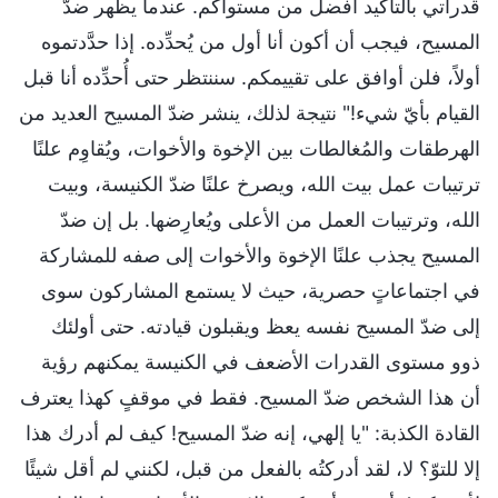
قدراتي بالتأكيد أفضل من مستواكم. عندما يظهر ضدّ
المسيح، فيجب أن أكون أنا أول من يُحدِّده. إذا حدَّدتموه
أولاً، فلن أوافق على تقييمكم. سننتظر حتى أُحدِّده أنا قبل
القيام بأيّ شيء!" نتيجة لذلك، ينشر ضدّ المسيح العديد من
الهرطقات والمُغالطات بين الإخوة والأخوات، ويُقاوِم علنًا
ترتيبات عمل بيت الله، ويصرخ علنًا ضدّ الكنيسة، وبيت
الله، وترتيبات العمل من الأعلى ويُعارِضها. بل إن ضدّ
المسيح يجذب علنًا الإخوة والأخوات إلى صفه للمشاركة
في اجتماعاتٍ حصرية، حيث لا يستمع المشاركون سوى
إلى ضدّ المسيح نفسه يعظ ويقبلون قيادته. حتى أولئك
ذوو مستوى القدرات الأضعف في الكنيسة يمكنهم رؤية
أن هذا الشخص ضدّ المسيح. فقط في موقفٍ كهذا يعترف
القادة الكذبة: "يا إلهي، إنه ضدّ المسيح! كيف لم أدرك هذا
إلا للتوّ؟ لا، لقد أدركتُه بالفعل من قبل، لكنني لم أقل شيئًا