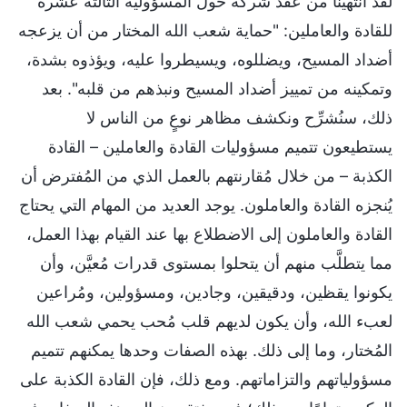
لقد انتهينا من عقد شركة حول المسؤولية الثالثة عشرة
للقادة والعاملين: "حماية شعب الله المختار من أن يزعجه
أضداد المسيح، ويضللوه، ويسيطروا عليه، ويؤذوه بشدة،
وتمكينه من تمييز أضداد المسيح ونبذهم من قلبه". بعد
ذلك، سنُشرِّح ونكشف مظاهر نوعٍ من الناس لا
يستطيعون تتميم مسؤوليات القادة والعاملين – القادة
الكذبة – من خلال مُقارنتهم بالعمل الذي من المُفترض أن
يُنجزه القادة والعاملون. يوجد العديد من المهام التي يحتاج
القادة والعاملون إلى الاضطلاع بها عند القيام بهذا العمل،
مما يتطلَّب منهم أن يتحلوا بمستوى قدرات مُعيَّن، وأن
يكونوا يقظين، ودقيقين، وجادين، ومسؤولين، ومُراعين
لعبء الله، وأن يكون لديهم قلب مُحب يحمي شعب الله
المُختار، وما إلى ذلك. بهذه الصفات وحدها يمكنهم تتميم
مسؤولياتهم والتزاماتهم. ومع ذلك، فإن القادة الكذبة على