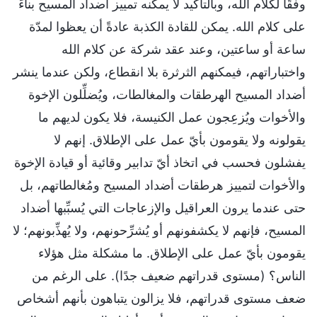
وفقًا لكلام الله، وبالتأكيد لا يمكنه تمييز أضداد المسيح بناءً
على كلام الله. يمكن للقادة الكذبة عادةً أن يعظوا لمدّة
ساعة أو ساعتين، وعند عقد شركة عن كلام الله
واختباراتهم، فيمكنهم الثرثرة بلا انقطاع، ولكن عندما ينشر
أضداد المسيح الهرطقات والمغالطات، ويُضلِّلون الإخوة
والأخوات ويُزعِجون عمل الكنيسة، فلا يكون لديهم ما
يقولونه ولا يقومون بأيّ عمل على الإطلاق. إنهم لا
يفشلون فحسب في اتخاذ أيّ تدابير وقائية أو قيادة الإخوة
والأخوات لتمييز هرطقات أضداد المسيح ومُغالطاتهم، بل
حتى عندما يرون العراقيل والإزعاجات التي يُسبِّبها أضداد
المسيح، فإنهم لا يكشفونهم أو يُشرِّحونهم، ولا يُهذِّبونهم؛ لا
يقومون بأيّ عمل على الإطلاق. ما مشكلة مثل هؤلاء
الناس؟ (مستوى قدراتهم ضعيف جدًا). على الرغم من
ضعف مستوى قدراتهم، فلا يزالون يتباهون بأنهم أشخاص