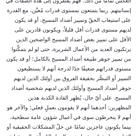
العكس تمامًا من ذلك؛ فهم يفتقرون إلى هذه الصفات في
إنسانيتهم. ربما يتمتعون بمستوى قدرات مُعيَّن، مع القدرة
على استيعاب الحقّ وتمييز أضداد المسيح، أو قد يكون
لديهم مستوى قدرات أقل قليلاً، ويكونون قادرين على
الأقل على تمييز بعض أضداد المسيح الواضحين الذين
يرتكبون العديد من الأعمال الشريرة، حتى لو لم يتمكَّنوا
من تمييز جوهر طبيعة أضداد المسيح بالكامل؛ أو قد يكون
مستوى قدراتهم ضعيفًا جدًا لدرجة أنهم لا يستطيعون
التمييز أو التبصُّر بحقيقة الفروق بين أولئك الذين لديهم
جوهر أضداد المسيح وأولئك الذين لديهم شخصية أضداد
المسيح. على أيّ حال، يُظهِر القادة الكذبة هذين
المظهرين: أحدهما أنهم لا يقومون بعملٍ فعلي؛ والآخر هو
أنهم لا ينخرطون سوى في أعمال شؤون عامة سطحية،
بينما يكونون عاجزين تمامًا عن حلّ المشكلات الحقيقية أو