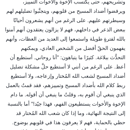
وتشريحهم، حتى يكتسب الإخوة والأخوات التمييز،
ويرفضوا أضداد المسيح من قلوبهم، ويتجنَّبوا تضليلهم لهم
وسيطرتهم عليهم. على الرغم من أنهم يشعرون أحيانًا
ببعض الذعر في داخلهم، فهم لا يزالون يعتقدون أنهم آمنوا
بالله لفترةٍ طويلة واستمعوا إلى العديد من العظات، وأنهم
يفهمون الحقّ أفضل من الشخص العادي، ويمكنهم
التحدُّث ببلاغة. كثيرًا ما يتباهون: "أنا روحاني. أستطيع أن
أعظ. على الرغم من أنني لا أستطيع حلَّ مشكلة تضليل
أضداد المسيح لشعب الله المُختار وإزعاجه، ولا أستطيع
ربط كلام الله بأضداد المسيح وتمييزهم، فقد قمتُ بالعمل
الذي ينبغي أن أقوم به، وقلتُ ما ينبغي أن أقوله. ما دام
الإخوة والأخوات يستطيعون الفهم، فهذا جيّد!" أما بالنسبة
إلى النتيجة النهائية، وما إذا كان شعب الله المُختار قد
حظي بالحماية، فهم لا يعرفون هذا في قلوبهم بوضوح.