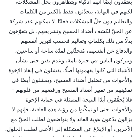
يعتقدون أيضًا أنهم أذكياء ويتظاهرون بحلّ المشكلات،
لكنهم في النهاية، يتحدَّثون فقط بالكثير من الكلمات
والتعاليم دون حلّ المشكلات فعليًا. لا يمكنهم عقد شركة
عن الحقّ لكشف أضداد المسيح وتشريحهم. بل يتفوّهون
بدلًا من ذلك بكلماتٍ وتعاليم فحسب لتبرير أنفسهم
والدفاع عن أنفسهم، مُتحدِّثين لمدّة ساعة أو ساعتين،
ويتركون الناس في حيرة تامة، وعدم يقين حتى بشأن
الأشياء التي كانوا يفهمونها أصلًا. يفشلون في إنقاذ الإخوة
والأخوات من تضليل أضداد المسيح، ويفشلون أيضًا في
تمكينهم من تمييز أضداد المسيح ورفضهم من قلوبهم –
فلا يُحقِّقون أبدًا النتيجة المتمثلة في حماية الإخوة
والأخوات. حتى لو تمكَّنوا من رؤية هذه العاقبة، فإنهم لا
يزالون يدّعون هوية القائد ولا يتواضعون لطلب الحقّ مع
الآخرين، أو الإبلاغ عن المشكلة إلى الأعلى لطلب الحلول.