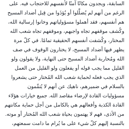
السابقة، ويجدون مكانًا آمنًا لأنفسهم للاحتجاب فيه. على
الرغم من أنهم لم يُضلَّلوا أو يُؤذَوا من قِبل أضداد المسيح
هم أنفسهم، فقد أهملوا مسؤولياتهم وخانوا إرسالية الله،
وكُشف موقفهم تجاه واجبهم، وموقفهم تجاه شعب الله
المختار، وكُشفت أنفسهم الحقيقية تمامًا. في كلّ مرة
يظهر فيها أضداد المسيح، لا يختارون الوقوف في صف
الله ومُحاربة أضداد المسيح حتى النهاية، ولا يقولون ولو
القليل مما يجب قوله أو يفعلون ولو القليل من العمل
الذي يجب فعله لحماية شعب الله المُختار حتى يشعروا
بالسلام في ضميرهم، ناهيك عن أنهم لا يُتمِّمون
مسؤوليات القادة لإرضاء مقاصد الله. جميع خيارات هؤلاء
القادة الكذبة وأفعالهم هي بالكامل من أجل حماية مكانتهم
من الأذى، فهم لا يهتمون بحياة شعب الله المُختار أو موته.
بالنسبة إليهم كلّ شيء على ما يُرام ما دامت سمعتهم،