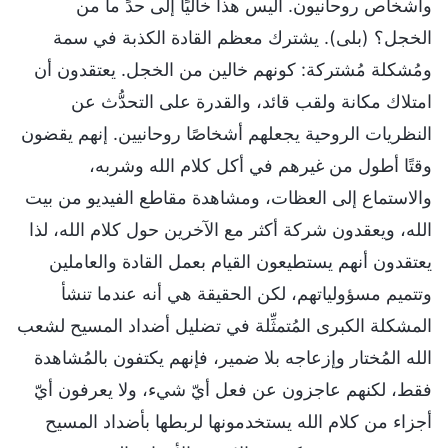
وأشخاص روحانيون. أليس هذا خاليًا إلى حدٍّ ما من
الخجل؟ (بلى). يشترك معظم القادة الكذبة في سمة
ومُشكلة مُشتركة: كونهم خالين من الخجل. يعتقدون أن
امتلاك مكانة ولقب قائد، والقدرة على التحدُّث عن
النظريات الروحية يجعلهم أشخاصًا روحانيين. إنهم يقضون
وقتًا أطول من غيرهم في أكل كلام الله وشربه،
والاستماع إلى العظات، ومشاهدة مقاطع الفيديو من بيت
الله، ويعقدون شركة أكثر مع الآخرين حول كلام الله، لذا
يعتقدون أنهم يستطيعون القيام بعمل القادة والعاملين
وتتميم مسؤولياتهم، لكن الحقيقة هي أنه عندما تنشأ
المشكلة الكبرى المُتمثِّلة في تضليل أضداد المسيح لشعب
الله المُختار وإزعاجه بلا ضمير، فإنهم يكتفون بالمُشاهدة
فقط، لكنهم عاجزون عن فعل أيّ شيء، ولا يعرفون أيّ
أجزاء من كلام الله يستخدمونها لربطها بأضداد المسيح