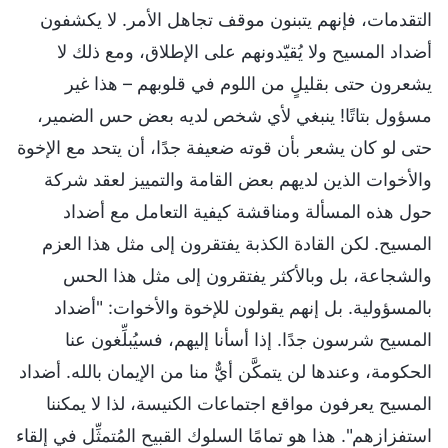
التقدمات، فإنهم يتبنون موقف تجاهل الأمر. لا يكشفون
أضداد المسيح ولا يُقيّدونهم على الإطلاق، ومع ذلك لا
يشعرون حتى بقليلٍ من اللوم في قلوبهم – هذا غير
مسؤول بتاتًا! ينبغي لأي شخص لديه بعض حس الضمير،
حتى لو كان يشعر بأن قوته ضعيفة جدًا، أن يتحد مع الإخوة
والأخوات الذين لديهم بعض القامة والتمييز لعقد شركة
حول هذه المسألة ومناقشة كيفية التعامل مع أضداد
المسيح. لكن القادة الكذبة يفتقرون إلى مثل هذا العزم
والشجاعة، بل وبالأكثر يفتقرون إلى مثل هذا الحس
بالمسؤولية. بل إنهم يقولون للإخوة والأخوات: "أضداد
المسيح شرسون جدًا. إذا أسأنا إليهم، فسيُبلِّغون عنا
الحكومة، وعندها لن يتمكَّن أيٌّ منا من الإيمان بالله. أضداد
المسيح يعرفون مواقع اجتماعات الكنيسة، لذا لا يمكننا
استفزازهم". هذا هو تمامًا السلوك القبيح المُتمثِّل في إلقاء