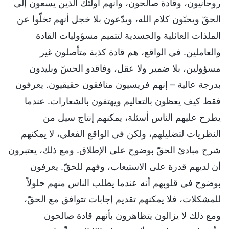
روحانيون، وقادة صالحون، وأنهم أولئك الذين يسعون إلى
الحقّ ويحبّون كلام الله، ويدّعون بلا خجل أنهم تخلّوا عن
الملذات العائلية والجسدية لتتميم مسؤوليات القادة
والعاملين. في الواقع، هم قادة كذبة متأصلون غير
مسؤولين، بلا ضمير ولا عقل، وفاقدو الحسّ وبليدون
بدرجة عالية – إنهم فريسيون منافقون حقيقيون. يعرفون
فقط كيف يعظون بالتعاليم ويهتفون بالشعارات. عندما
يطرح عليهم الناس أسئلة، يمكنهم إنتاج سيل من
النظريات لتضليلهم، ولكن في الواقع الفعلي، لا يمكنهم
شرح مبادئ الحقّ بوضوح على الإطلاق. ومع ذلك، يعتبرون
أن لديهم قدرة على الاستيعاب، وفهم للحقّ. يعرفون
بوضوح في قلوبهم أنه عندما يطلب الناس منهم حلولاً
للمشكلات، فلا يمكنهم تقديم إجابات تتوافق مع الحقّ،
ومع ذلك لا يزالون يتظاهرون بأنهم قادة صالحون