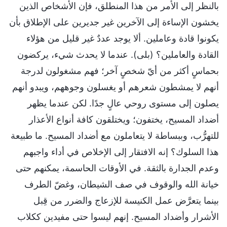
بالنظر إلى الأمر من هذا المنطلق، فإن الأشخاص الذين
يخشون الإساءة إلى الآخرين غير جديرين على الإطلاق بأن
يكونوا قادة وعاملين. ألا يوجد عددٌ غير قليل من هؤلاء
القادة والعاملين؟ (بلى). عندما لا يحدث شيء، يركضون
بحماسٍ أكثر من أيّ شخصٍ آخر؛ فهم مشغولون لدرجة
أنهم لا يمشطون شعرهم أو يغسلون وجوههم، ويبدو أنهم
يصلون إلى مستوى روحي عالٍ جدًا. لكن عندما يظهر
أضداد المسيح، يختفون؛ ويختلقون كافة أنواع الأعذار
للتهرُّب، وببساطة لا يتعاملون مع أضداد المسيح. ما طبيعة
هذا السلوك؟ إنه الافتقار إلى الإخلاص في أداء واجبهم
وعدم الجدارة بالثقة. في الأوقات الحاسمة، يمكنهم حتى
خيانة الله والوقوف في صف الشيطان، وغضّ الطرف
بينما يتعرَّض عمل الكنيسة للإزعاج والضرر من قِبل
الأشرار وأضداد المسيح. إنهم ليسوا حتى مفيدين ككلاب