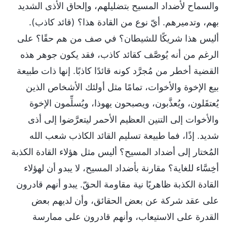
والسماح لأضداد المسيح بتضليلهم، وإلحاق الأذى الشديد
بهم، وتدميرهم. أيّ نوع من القادة هذا؟ (قائد كاذب).
أليس هذا شريكًا للشيطان؟ في صف من هم حقًا؟ على
الرغم من أنه يُوصَّف كقائد كاذب، فقد يكون جوهر هذه
القضية أخطر من مُجرَّد كونه قائدًا كاذبًا. إنها ذات طبيعة
بيع الإخوة والأخوات، تمامًا مثل أولئك الأشخاص الذين
يُعتقَلون، ويُعذَّبون، ويصبحون يهوذا، ويُسلِّمون الإخوة
والأخوات إلى التنين العظيم الأحمر ليتعرَّضوا إلى أذى
شديد. إذًا، فما طبيعة تسليم القائد الكاذب شعب الله
المُختار إلى أضداد المسيح؟ أليس مثل هؤلاء القادة الكذبة
أخِسَّاء للغاية؟ مقارنة بأضداد المسيح، لا يبدو أن لهؤلاء
القادة الكذبة ظاهريًا نية مقاومة الحقّ. يبدو أنهم قادرون
على عقد شركة عن بعض الحقائق، وأن لديهم بعض
القدرة على الاستيعاب، وأنهم قادرون على ممارسة