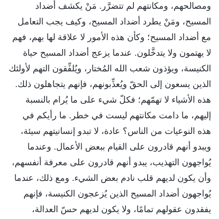
ومصالحهم، ومكانتهم لم تتضرَّر. مَنْ يكشف أضداد
المسيح، ومَنْ يطرد أضداد المسيح، وكيف يجب التعامل
مع أضداد المسيح؛ وكأن هذه الأمور لا علاقة لها بهم، فهم
لا يهتمون ولا يتدخَّلون. عندما يزعج أضداد المسيح حياة
الكنيسة، ويؤذون شعب الله المُختار، ويُلفِّقون التهم لأولئك
الذين يسعون إلى الحقّ ويُعذِّبونهم، فإنهم يتجاهلون ذلك.
هذه الأشياء لا تهمّهم؛ فكلّ شيء على ما يُرام بالنسبة
إليهم، ما دامت مكانتهم ليست في خطر. ما رأيكم في
هذه النوعيات من الناس؟ عادة، لا تبدو إنسانيتهم سيئة،
ويبدو أنهم قادرون على القيام ببعض الأعمال. وعندما
يُواجهون التهذيب، يبدو أنهم قادرون على معرفة أنفسهم،
وأن يكون لديهم قلب نادم بعض الشيء. ومع ذلك، عندما
يُواجهون أضداد المسيح الذين يُزعجون الكنيسة، فإنهم
يفقدون عقولهم تمامًا، ولا يكون لديهم حسّ العدالة،