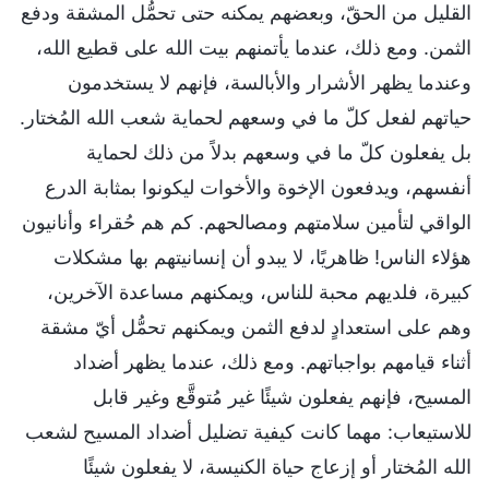
القليل من الحقّ، وبعضهم يمكنه حتى تحمُّل المشقة ودفع
الثمن. ومع ذلك، عندما يأتمنهم بيت الله على قطيع الله،
وعندما يظهر الأشرار والأبالسة، فإنهم لا يستخدمون
حياتهم لفعل كلّ ما في وسعهم لحماية شعب الله المُختار.
بل يفعلون كلّ ما في وسعهم بدلاً من ذلك لحماية
أنفسهم، ويدفعون الإخوة والأخوات ليكونوا بمثابة الدرع
الواقي لتأمين سلامتهم ومصالحهم. كم هم حُقراء وأنانيون
هؤلاء الناس! ظاهريًا، لا يبدو أن إنسانيتهم بها مشكلات
كبيرة، فلديهم محبة للناس، ويمكنهم مساعدة الآخرين،
وهم على استعدادٍ لدفع الثمن ويمكنهم تحمُّل أيّ مشقة
أثناء قيامهم بواجباتهم. ومع ذلك، عندما يظهر أضداد
المسيح، فإنهم يفعلون شيئًا غير مُتوقَّع وغير قابل
للاستيعاب: مهما كانت كيفية تضليل أضداد المسيح لشعب
الله المُختار أو إزعاج حياة الكنيسة، لا يفعلون شيئًا