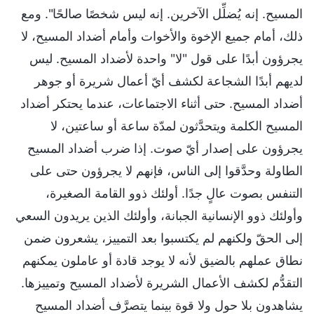
المسيح. إنه يُضلِّل الآخرين. إنه ليس شخصًا صالحًا". ومع
ذلك، أمام جميع الإخوة والأخوات وأمام أضداد المسيح، لا
يجرؤون أبدًا على قول "لا" واحدة لأضداد المسيح. ليس
لديهم أبدًا الشجاعة لكشف أيّ أعمال شريرة أو جوهر
أضداد المسيح. حتى أثناء الاجتماعات، عندما يحتكر أضداد
المسيح الكلمة ويتحدَّثون لمدّة ساعة أو ساعتين، لا
يجرؤون على إصدار أيّ صوت. إذا ضرب أضداد المسيح
الطاولة وحدَّقوا إلى الناس، فإنهم لا يجرؤون حتى على
التنفس بصوت عالٍ جدًا. أولئك ذوو القامة الصغيرة،
وأولئك ذوو الإنسانية الجبانة، وأولئك الذين يريدون السعي
إلى الحقّ ولكنهم لم يكتسبوا بعد التمييز، يشعرون ضمن
نطاق عملهم بالضيق لأنه لا يوجد قادة أو عاملون يمكنهم
التقدُّم لكشف الأعمال الشريرة لأضداد المسيح وتمييزها.
يشاهدون بلا حول ولا قوة بينما يتصرَّف أضداد المسيح