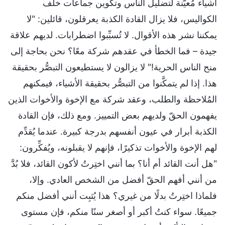
أشياء مُعيَّنة لتضليل الناس وتكوين جماعات خلف
الكواليس، فلا يزال القادة الكذبة يعرقلون، قائلين: "لا
يمكننا نشر هذه الأقوال. لا تُسبِّبوا اضطرابات. لديهم علاقة
جيدة – فما الخطأ في عقدهم شركة معًا؟ نحن بحاجة إلى
منح الناس الحرية!" لا يزالون لا يستطيعون التبصُّر بحقيقة
هذا. إذا لم يتمكَّنوا من التبصُّر بحقيقة الأشياء، فيمكنهم
المُلاحظة والطلب، وعقد شركة مع الإخوة والأخوات الذين
يفهمون الحقّ ولديهم بعض التمييز. ومع ذلك، فإن القادة
الكذبة أبرار في عيون أنفسهم بدرجة كبيرة. عندما يُقدِّم
لهم الإخوة والأخوات تذكيرًا، فإنهم لا يقبلونه، ويُفكِّرون:
"هل أنت القائد أم أنا؟ بما أنني اختِرتُ لأكون القائد، فلا بُدَّ
من أنني أفهم الحقّ أفضل من الشخص العادي. وإلا،
فلماذا اختِرتُ بدلًا من غيري؟ هذا يُثبِت أنني أفضل منكم
جميعًا. سواء كنتُ أكبر أو أصغر سنًا منكم، فإن مستوى