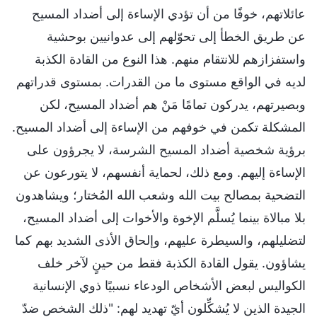
عائلاتهم، خوفًا من أن تؤدي الإساءة إلى أضداد المسيح
عن طريق الخطأ إلى تحوّلهم إلى عدوانيين بوحشية
واستفزازهم للانتقام منهم. هذا النوع من القادة الكذبة
لديه في الواقع مستوى ما من القدرات. بمستوى قدراتهم
وبصيرتهم، يدركون تمامًا مَنْ هم أضداد المسيح، لكن
المشكلة تكمن في خوفهم من الإساءة إلى أضداد المسيح.
برؤية شخصية أضداد المسيح الشرسة، لا يجرؤون على
الإساءة إليهم. ومع ذلك، لحماية أنفسهم، لا يتورعون عن
التضحية بمصالح بيت الله وشعب الله المُختار؛ ويشاهدون
بلا مبالاة بينما يُسلَّم الإخوة والأخوات إلى أضداد المسيح،
لتضليلهم، والسيطرة عليهم، وإلحاق الأذى الشديد بهم كما
يشاؤون. يقول القادة الكذبة فقط من حينٍ لآخر خلف
الكواليس لبعض الأشخاص الودعاء نسبيًا ذوي الإنسانية
الجيدة الذين لا يُشكِّلون أيّ تهديد لهم: "ذلك الشخص ضدّ