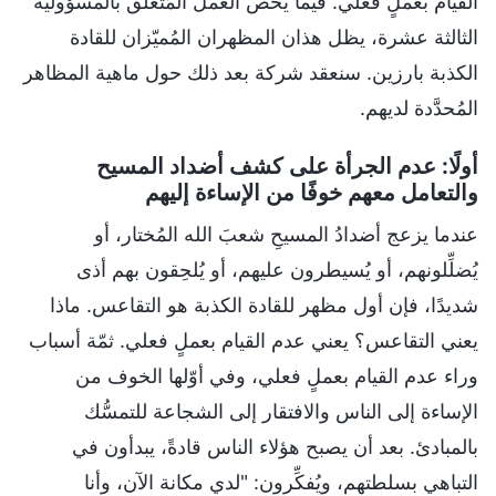
القيام بعملٍ فعلي. فيما يخص العمل المُتعلّق بالمسؤولية
الثالثة عشرة، يظل هذان المظهران المُميّزان للقادة
الكذبة بارزين. سنعقد شركة بعد ذلك حول ماهية المظاهر
المُحدَّدة لديهم.
أولًا: عدم الجرأة على كشف أضداد المسيح
والتعامل معهم خوفًا من الإساءة إليهم
عندما يزعج أضدادُ المسيحِ شعبَ الله المُختار، أو
يُضلِّلونهم، أو يُسيطرون عليهم، أو يُلحِقون بهم أذى
شديدًا، فإن أول مظهر للقادة الكذبة هو التقاعس. ماذا
يعني التقاعس؟ يعني عدم القيام بعملٍ فعلي. ثمّة أسباب
وراء عدم القيام بعملٍ فعلي، وفي أوّلها الخوف من
الإساءة إلى الناس والافتقار إلى الشجاعة للتمسُّك
بالمبادئ. بعد أن يصبح هؤلاء الناس قادةً، يبدأون في
التباهي بسلطتهم، ويُفكِّرون: "لدي مكانة الآن، وأنا