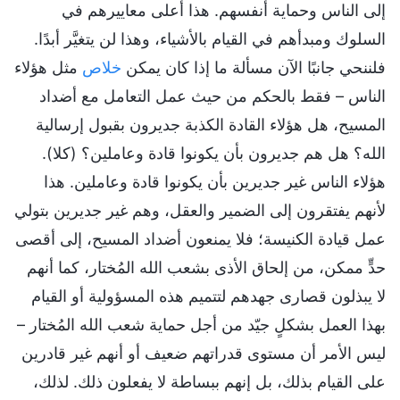
إلى الناس وحماية أنفسهم. هذا أعلى معاييرهم في
السلوك ومبدأهم في القيام بالأشياء، وهذا لن يتغيَّر أبدًا.
فلننحي جانبًا الآن مسألة ما إذا كان يمكن
خلاص
مثل هؤلاء
الناس – فقط بالحكم من حيث عمل التعامل مع أضداد
المسيح، هل هؤلاء القادة الكذبة جديرون بقبول إرسالية
الله؟ هل هم جديرون بأن يكونوا قادة وعاملين؟ (كلا).
هؤلاء الناس غير جديرين بأن يكونوا قادة وعاملين. هذا
لأنهم يفتقرون إلى الضمير والعقل، وهم غير جديرين بتولي
عمل قيادة الكنيسة؛ فلا يمنعون أضداد المسيح، إلى أقصى
حدٍّ ممكن، من إلحاق الأذى بشعب الله المُختار، كما أنهم
لا يبذلون قصارى جهدهم لتتميم هذه المسؤولية أو القيام
بهذا العمل بشكلٍ جيّد من أجل حماية شعب الله المُختار –
ليس الأمر أن مستوى قدراتهم ضعيف أو أنهم غير قادرين
على القيام بذلك، بل إنهم ببساطة لا يفعلون ذلك. لذلك،