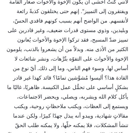
لأنني كنتُ أخشى أن يكون الإخوة والأخوات صغار القامة
ويفتقرون إلى التمييز". إنهم حتى يختلقون كذبةً رائعة
لأنفسهم. من الواضح أنهم بسبب كونهم فاقدي الحسّ،
وبليدين، وذوي مستوى قدرات ضعيف، وغير قادرين على
تمييز ضدّ المسيح، فقد تركوا الإخوة والأخوات يُعانون
الكثير من الأذى منه. وبدلاً من أن يشعروا بالذنب، يلومون
الإخوة والأخوات على التفوّه بتُرَّهات، ونشر شائعات لا
أساس لها، وسوء فهم الناس، وما إلى ذلك. أيّ نوع من
القادة هذا؟ أليسوا مُشوَّشين تمامًا؟ قائد كهذا غير قادر
بشكلٍ أساسي على تحمُّل عمل الكنيسة. ظاهريًا، غالبًا ما
يأكل كلام الله ويشربه، ويصلي، ويحضر الاجتماعات،
ويستمع إلى العظات، ويكتب ملاحظاتٍ روحية، ويكتب
مقالاتٍ شهادية، ويبدو أنه يبذل جهدًا كبيرًا، ولكن عندما
تنشأ المشكلات، فلا يمكنه حلّها، ولا يمكنه طلب الحقّ