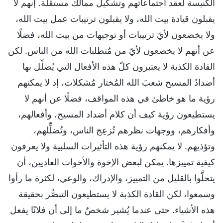
الكنيسة لعقد اجتماعاتهم وتشكيل ممالك مستقلة. إنهم لا
يقبلون قيادة بيت الله، ولا يقبلون ترتيبات عمل بيت الله،
ولا يخضعون لأيّ ترتيبات أو توجيهات من بيت الله، فضلًا
عن أنهم لا يخضعون لأيّ من مُتطلبات الله من الناس. لكن
القادة الكذبة لا يعتبرون كلّ هذه الأفعال التي يُضلِّل بها
أضدادُ المسيح شعبَ الله المُختار مُشكلات، إذ لا يمكنهم
رؤية ما هو خاطئ في هذه المواقف، فضلًا عن أنهم لا
يستطيعون رؤية كيف أن كلام أضداد المسيح، وأفعالهم،
وأفكارهم، ووجهات نظرهم تُزعِج الناس، وتُضلِّلهم،
وتؤذيهم. لا يمكنهم رؤية هذه التأثيرات السلبية ولا يعرفون
كيفية تمييزها. يمكن لبعض الإخوة والأخوات العاديين، أن
يتحلَّوا بالقليل من التمييز، والإدراك، والوعي، لكثرة ما رأوا
وسمعوا، لكن القادة الكذبة لا يستطيعون التبصُّر بحقيقة
هذه الأشياء. حتى عندما يُشير شخصٌ ما إلى أن فلانًا يفعل