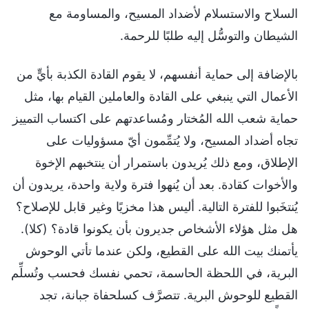
السلاح والاستسلام لأضداد المسيح، والمساومة مع
الشيطان والتوسُّل إليه طلبًا للرحمة.
بالإضافة إلى حماية أنفسهم، لا يقوم القادة الكذبة بأيٍّ من
الأعمال التي ينبغي على القادة والعاملين القيام بها، مثل
حماية شعب الله المُختار ومُساعدتهم على اكتساب التمييز
تجاه أضداد المسيح، ولا يُتمِّمون أيّ مسؤوليات على
الإطلاق، ومع ذلك يُريدون باستمرار أن ينتخبهم الإخوة
والأخوات كقادة. بعد أن يُنهوا فترة ولاية واحدة، يريدون أن
يُنتخَبوا للفترة التالية. أليس هذا مخزيًا وغير قابل للإصلاح؟
هل مثل هؤلاء الأشخاص جديرون بأن يكونوا قادة؟ (كلا).
يأتمنك بيت الله على القطيع، ولكن عندما تأتي الوحوش
البرية، في اللحظة الحاسمة، تحمي نفسك فحسب وتُسلِّم
القطيع للوحوش البرية. تتصرَّف كسلحفاة جبانة، تجد