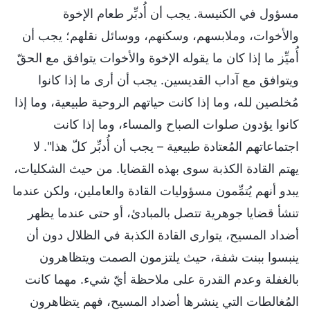
مسؤول في الكنيسة. يجب أن أُدبِّر طعام الإخوة
والأخوات، وملابسهم، وسكنهم، ووسائل نقلهم؛ يجب أن
أُميِّز ما إذا كان ما يقوله الإخوة والأخوات يتوافق مع الحقّ
ويتوافق مع آداب القديسين. يجب أن أرى ما إذا كانوا
مُخلصين لله، وما إذا كانت حياتهم الروحية طبيعية، وما إذا
كانوا يؤدون صلوات الصباح والمساء، وما إذا كانت
اجتماعاتهم المُعتادة طبيعية – يجب أن أُدبِّر كلّ هذا". لا
يهتم القادة الكذبة سوى بهذه القضايا. من حيث الشكليات،
يبدو أنهم يُتمِّمون مسؤوليات القادة والعاملين، ولكن عندما
تنشأ قضايا جوهرية تتصل بالمبادئ، أو حتى عندما يظهر
أضداد المسيح، يتوارى القادة الكذبة في الظلال دون أن
ينبسوا ببنت شفة، حيث يلتزمون الصمت ويتظاهرون
بالغفلة وعدم القدرة على ملاحظة أيّ شيء. مهما كانت
المُغالطات التي ينشرها أضداد المسيح، فهم يتظاهرون