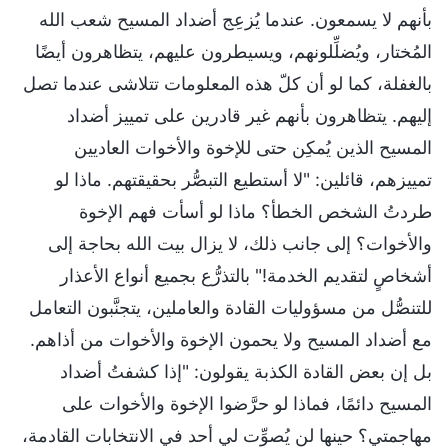
بأنهم لا يسمعون. عندما يُزعِج أضداد المسيح شعب الله
المُختار، ويُضلِّلونهم، ويسيطرون عليهم، يتظاهرون أيضًا
بالغفلة، كما لو أن كلّ هذه المعلومات تتلاشى عندما تصل
إليهم. يتظاهرون بأنهم غير قادرين على تمييز أضداد
المسيح الذين يُمكِن حتى للإخوة والأخوات العاديين
تمييزهم، قائلين: "لا أستطيع التبصُّر بحقيقتهم. ماذا لو
طردتُ الشخص الخطأ؟ ماذا لو أسأت فهم الإخوة
والأخوات؟ إلى جانب ذلك، لا يزال بيت الله بحاجة إلى
أشخاصٍ لتقديم الخدمة!" بالتذرُّع بجميع أنواع الأعذار
للتنصُّل من مسؤوليات القادة والعاملين، يتجنَّبون التعامل
مع أضداد المسيح ولا يحمون الإخوة والأخوات من أذاهم.
بل إن بعض القادة الكذبة يقولون: "إذا كشفتُ أضداد
المسيح دائمًا، فماذا لو حرَّضوا الإخوة والأخوات على
مهاجمتي؟ حينها لن يُصوِّت لي أحد في الانتخابات القادمة،