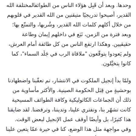
وحدها. وبعد أن قَبِل هؤلاء الناس من الطوائفالمختلفة الله
القدير، أصبحوا تدريجيًا متيقنين من الله القدير في قلوبهم
من خلال أكلهم كلمات الله القدير، وشُربها، والتمتّع بها؛
وبعد فترة من الزمن، نَبَع في داخلهم إيمان وطاعة
حقيقيين. وهكذا ارتفع الناس من كل طائفة أمام العرش،
ولم يَعودوا يتوقّعون "ملاقاة الرب في جَلَد السماء"، كما
كانوا يتخيَّلون.
ولمّا بدأ إنجيل الملكوت في الانتشار، تم تعقّبنا واضطهادنا
بوحشيةٍ من قِبَل الحكومة الصينية. والأكثر مأساوية من
ذلك أن الجماعات الكاثوليكية وكافة الطوائف المسيحية
كانت تشهّر بنا، وتفتري علينا، وتديننا، وترفضنا. لقد ضايقنا
هذا كثيرًا، بل وأيضًا أوقف عمل الإنجيل لبعض الوقت.
وفي مواجهة مثل هذا الوضع، كنا في حيرة عمّا يتعين علينا