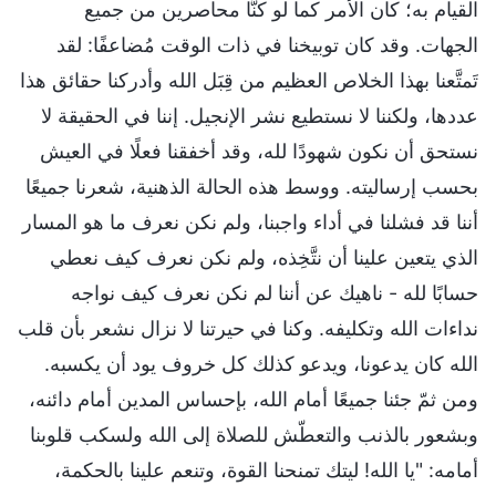
القيام به؛ كان الأمر كما لو كنَّا محاصرين من جميع
الجهات. وقد كان توبيخنا في ذات الوقت مُضاعفًا: لقد
تَمتَّعنا بهذا الخلاص العظيم من قِبَل الله وأدركنا حقائق هذا
عددها، ولكننا لا نستطيع نشر الإنجيل. إننا في الحقيقة لا
نستحق أن نكون شهودًا لله، وقد أخفقنا فعلًا في العيش
بحسب إرساليته. ووسط هذه الحالة الذهنية، شعرنا جميعًا
أننا قد فشلنا في أداء واجبنا، ولم نكن نعرف ما هو المسار
الذي يتعين علينا أن نتَّخِذه، ولم نكن نعرف كيف نعطي
حسابًا لله - ناهيك عن أننا لم نكن نعرف كيف نواجه
نداءات الله وتكليفه. وكنا في حيرتنا لا نزال نشعر بأن قلب
الله كان يدعونا، ويدعو كذلك كل خروف يود أن يكسبه.
ومن ثمّ جئنا جميعًا أمام الله، بإحساس المدين أمام دائنه،
وبشعور بالذنب والتعطّش للصلاة إلى الله ولسكب قلوبنا
أمامه: "يا الله! ليتك تمنحنا القوة، وتنعم علينا بالحكمة،