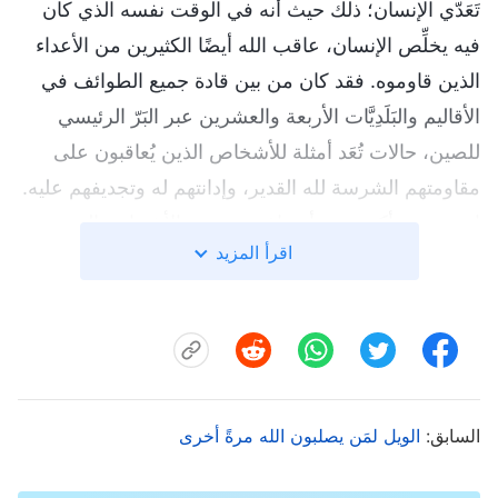
تَعَدّي الإنسان؛ ذلك حيث أنه في الوقت نفسه الذي كان
فيه يخلِّص الإنسان، عاقب الله أيضًا الكثيرين من الأعداء
الذين قاوموه. فقد كان من بين قادة جميع الطوائف في
الأقاليم والبَلَدِيَّات الأربعة والعشرين عبر البَرّ الرئيسي
للصين، حالات تُعَد أمثلة للأشخاص الذين يُعاقبون على
مقاومتهم الشرسة لله القدير، وإدانتهم له وتجديفهم عليه.
إن عددهم أكبر بعدة أضعاف من عدد الأشخاص الذين
اقرأ المزيد
عُوقِبوا بسبب مقاومة عمل الله خلال عصر الناموس. من
المُلاحَظ أنه خلال الأيام الأخيرة أصاب البشرية فساد
شديد، وقد أصبحت أكثر عنفًا في مقاومتها لله. ولذا فقد
نال الكثيرون من الناس عقابًا وهلكوا، وفي هذا تتميمًا
كاملًا للنبوءة التي جاءت في الكتاب المقدس تقول:
"
السابق:
كَثِيرُونَ يُدْعَوْنَ وَقَلِيلُونَ يُنْتَخَبُونَ
الويل لمَن يصلبون الله مرةً أخرى
". فلو لم يقم الروح
القدس بهذا العمل العظيم، لكان الإنسان عاجزًا عن القيام