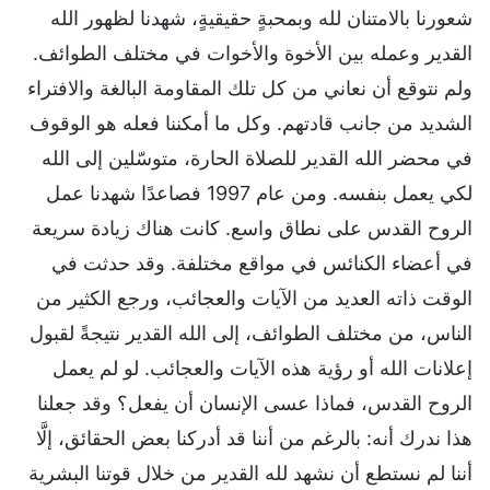
شعورنا بالامتنان لله وبمحبةٍ حقيقيةٍ، شهدنا لظهور الله
القدير وعمله بين الأخوة والأخوات في مختلف الطوائف.
ولم نتوقع أن نعاني من كل تلك المقاومة البالغة والافتراء
الشديد من جانب قادتهم. وكل ما أمكننا فعله هو الوقوف
في محضر الله القدير للصلاة الحارة، متوسّلين إلى الله
لكي يعمل بنفسه. ومن عام 1997 فصاعدًا شهدنا عمل
الروح القدس على نطاق واسع. كانت هناك زيادة سريعة
في أعضاء الكنائس في مواقع مختلفة. وقد حدثت في
الوقت ذاته العديد من الآيات والعجائب، ورجع الكثير من
الناس، من مختلف الطوائف، إلى الله القدير نتيجةً لقبول
إعلانات الله أو رؤية هذه الآيات والعجائب. لو لم يعمل
الروح القدس، فماذا عسى الإنسان أن يفعل؟ وقد جعلنا
هذا ندرك أنه: بالرغم من أننا قد أدركنا بعض الحقائق، إلَّا
أننا لم نستطع أن نشهد لله القدير من خلال قوتنا البشرية