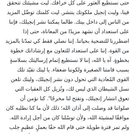
حتى نستطيع العثور على كل خرافك. ليت مشيئتك تتحقق
فينا، وليت إنجيل ملكوتك ينتشر. ليت كلمتك توصِّل المزيد
من الناس إلى داخل بيتك. طالما يمكننا نشر إنجيلك، فإننا
على استعداد أن نشهد مزيدًا من المعاناة، حتى إذا
اضطررنا للتضحية بحياتنا. إننا نصلي فقط كي تمدّنا بالمزيد
من القوة. إننا على استعداد للتعاون مع إرشاداتك خطوة
بخطوةٍ. آه يا الله، إننا لا نستطيع إتمام إرساليتك بسلاسةٍ
بسبب قامتنا الصغيرة ولكوننا ضعفاء. يا ليتك تقيّد تلك
القوى المُعادية التي تحول دون نشر إنجيلك، وليتك تلعن
نسل الشيطان الذي ليس لك، وتُزيل كل العقبات التي
تعوق انتشار إنجيلك، وتفتح لنا مخرجًا". كنا نؤمن أن
صلواتنا قد وصلت إلى آذان الله؛ ذلك لأن ما كنا نطلبه كان
موافقًا لمشيئة الله، ولأن توسّلنا كان من أجل إرادة الله.
ولم تمر فترة طويلة حتى قام الله حقًا بعملٍ عظيمٍ جلب