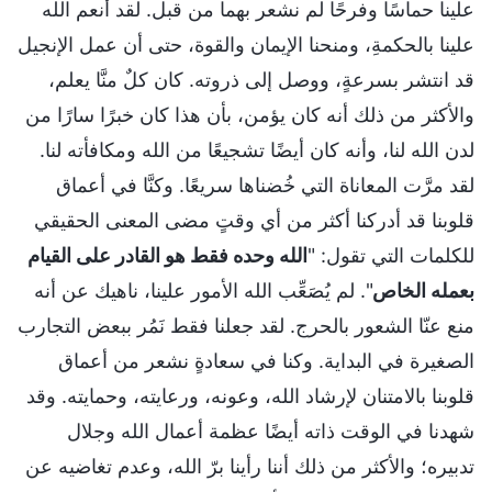
علينا حماسًا وفرحًا لم نشعر بهما من قبل. لقد أنعم الله
علينا بالحكمةِ، ومنحنا الإيمان والقوة، حتى أن عمل الإنجيل
قد انتشر بسرعةٍ، ووصل إلى ذروته. كان كلٌ منَّا يعلم،
والأكثر من ذلك أنه كان يؤمن، بأن هذا كان خبرًا سارًا من
لدن الله لنا، وأنه كان أيضًا تشجيعًا من الله ومكافأته لنا.
لقد مرَّت المعاناة التي خُضناها سريعًا. وكنَّا في أعماق
قلوبنا قد أدركنا أكثر من أي وقتٍ مضى المعنى الحقيقي
للكلمات التي تقول: "
الله وحده فقط هو القادر على القيام
بعمله الخاص
". لم يُصَعِّب الله الأمور علينا، ناهيك عن أنه
منع عنّا الشعور بالحرج. لقد جعلنا فقط نَمُر ببعض التجارب
الصغيرة في البداية. وكنا في سعادةٍ نشعر من أعماق
قلوبنا بالامتنان لإرشاد الله، وعونه، ورعايته، وحمايته. وقد
شهدنا في الوقت ذاته أيضًا عظمة أعمال الله وجلال
تدبيره؛ والأكثر من ذلك أننا رأينا برّ الله، وعدم تغاضيه عن