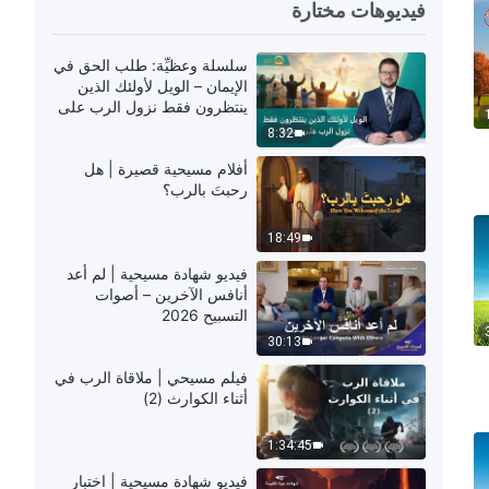
فيديوهات مختارة
سلسلة وعظيِّة: طلب الحق في
الإيمان – الويل لأولئك الذين
ينتظرون فقط نزول الرب على
سحابة
8:32
أفلام مسيحية قصيرة | هل
رحبتَ بالرب؟
18:49
فيديو شهادة مسيحية | لم أعد
أنافس الآخرين – أصوات
التسبيح 2026
30:13
فيلم مسيحي | ملاقاة الرب في
أثناء الكوارث (2)
1:34:45
فيديو شهادة مسيحية | اختبار