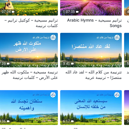
1:07:04
1:07:35
4
ن
ترانيم مسيحية – Arabic Hymns
ترانيم مسيحية – كوكتيل ترانيم –
Songs
كلمات ترنيمة
7:39
3:41
5
د
تترنيمة من كلام الله – لقد عاد الله
ترنيمة مسيحية – ملكوت الله ظهر
منتصرًا – ترنيمة عربية
على الأرض – كلمات ترنيمة
4:36
6:17
5