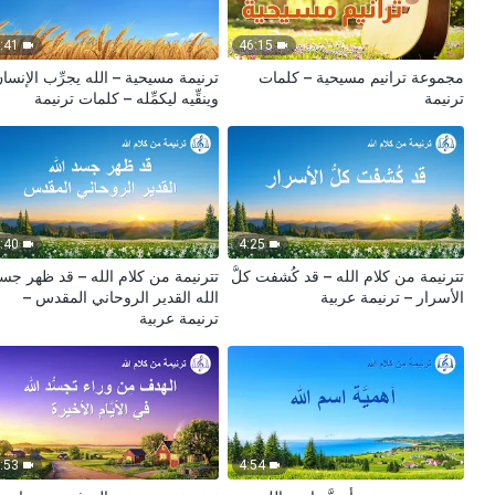
:41
46:15
مجموعة ترانيم مسيحية – كلمات
ترنيمة مسيحية – الله يجرِّب الإنسا
ترنيمة
وينقِّيه ليكمِّله‎ – كلمات ترنيمة
:40
4:25
تترنيمة من كلام الله – قد كُشفت كلُّ
تترنيمة من كلام الله – قد ظهر جس
الأسرار‎ – ترنيمة عربية
الله القدير الروحاني المقدس –
ترنيمة عربية
:53
4:54