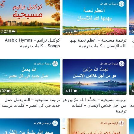
1:12:10
5:52
5
ترنيمة مسيحية – أعظم نعمة يهبها
كوكتيل ترانيم – Arabic Hymns
الله للإنسان – كلمات ترنيمة
Songs – كلمات ترنيمة
3:32
4:11
6
ترنيمة مسيحية – تجسُّد الله مرَّتين هو
ترنيمة مسيحية – الله يعمل عمل
مة
من أجل خلاص الإنسان – كلمات
جديد في كل عصر – كلمات ترنيمة
ترنيمة