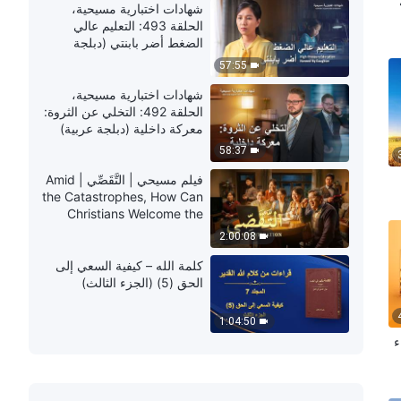
شهادات اختبارية مسيحية،
الحلقة 493: التعليم عالي
الضغط أضر بابنتي (دبلجة
عربية)
57:55
شهادات اختبارية مسيحية،
الحلقة 492: التخلي عن الثروة:
معركة داخلية (دبلجة عربية)
58:37
فيلم مسيحي | التَّقَصِّي | Amid
the Catastrophes, How Can
Christians Welcome the
Lord’s Return?
2:00:08
كلمة الله – كيفية السعي إلى
الحق (5) (الجزء الثالث)
1:04:50
ء