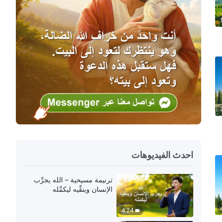
احدث الفيديوهات
ترنيمة مسيحية – الله يجرِّب
الإنسان وينقِّيه ليكمِّله
4:24