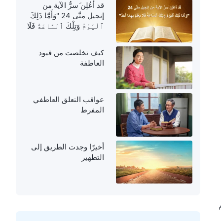
قد أعُلِن َسرُّ الآية من
إنجيل متَّى 24 "وَأَمَّا ذَلِكَ
ٱلْيَوْمُ وَتِلْكَ ٱلسَّاعَةُ فَلَا
يَعْلَمُ بِهِمَا أَحَدٌ"
كيف تخلصت من قيود
العاطفة
عواقب التعلق العاطفي
المفرط
أخيرًا وجدت الطريق إلى
التطهير