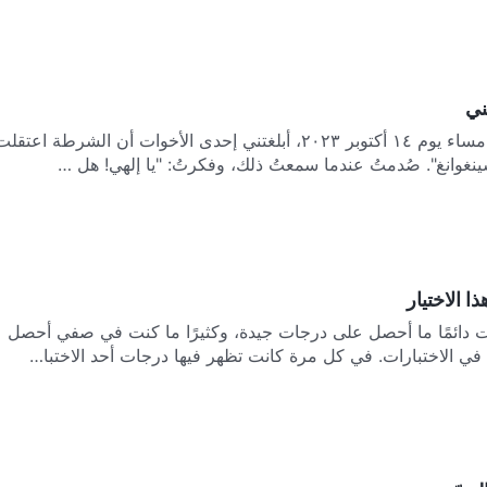
ني
في وقت مبكر من مساء يوم ١٤ أكتوبر ٢٠٢٣، أبلغتني إحدى الأخوات أن الشرطة اعتقل
نغوانغ". صُدمتُ عندما سمعتُ ذلك، وفكرتُ: "يا إلهي! هل …
ذا الاختيار
 دائمًا ما أحصل على درجات جيدة، وكثيرًا ما كنت في صفي أحصل
ي الاختبارات. في كل مرة كانت تظهر فيها درجات أحد الاختبا…