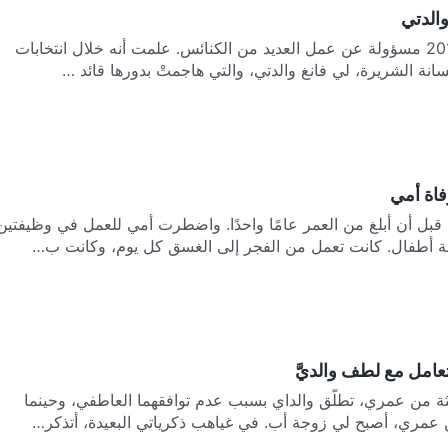
والدتي
أصبحتُ في عام 2012 مسؤولة عن عمل العديد من الكنائس. علمت أنه خلال انتخابات
نسانة الشريرة، لي فانغ والدتي، والتي هاجمتْ بدورها قائد …
فاة أمي
قبل أن أبلغ من العمر عامًا واحدًا. واضطرت أمي للعمل في وظيفتين
 أطفال. كانت تعمل من الفجر إلى الغسق كل يوم، وكانت ب…
عامل مع لطف والديَّ
ثة من عمري، تطلَّق والداي بسبب عدم توافقهما العاطفي، وحينما
 عمري، أصبح لي زوجة أب. في غياهب ذكرياتي البعيدة، أتذكر…