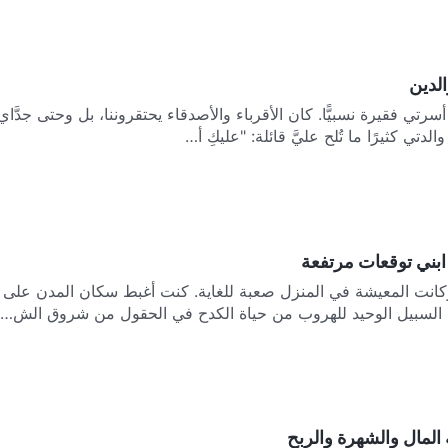
الدين
رتي فقيرة نسبيًّا. كان الأقرباء والأصدقاء يحتقروننا، بل وحتى جدَّاي
الدتي كثيرًا ما تُلح عليَّ قائلة: "عليكِ أ…
 ابني توقعات مرتفعة
كانت المعيشة في المنزل صعبة للغاية. كنت أغبط سكان المدن على
السبيل الوحيد للهروب من حياة الكدح في الحقول من شروق الش…
المال والشهرة والربح