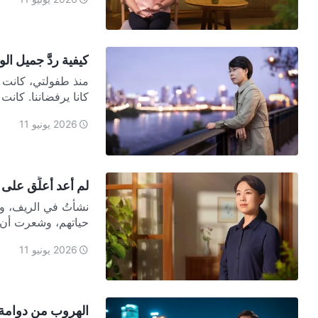
كيفية ردَّ جميل الو
منذ طفولتي، كانت أس
كانا يرفضاننا. كانت و
2026 يونيو 11
لم أعد أعلِّق على
نشأتُ في الريف، و
حياتهم، وشعرت أن 
2026 يونيو 11
الهروب من دوامة 