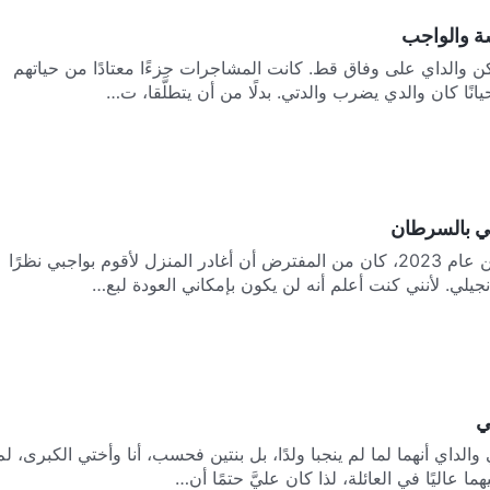
سة والواجب
يكن والداي على وفاق قط. كانت المشاجرات جزءًا معتادًا من حياتهم
نًا كان والدي يضرب والدتي. بدلًا من أن يتطلَّقا، ت…
ي بالسرطان
في يونيو حزيران من عام 2023، كان من المفترض أن أغادر المنزل لأقوم بواجبي نظرًا
نجيلي. لأنني كنت أعلم أنه لن يكون بإمكاني العودة لبع…
ي
الداي أنهما لما لم ينجبا ولدًا، بل بنتين فحسب، أنا وأختي الكبرى، لم
ا عاليًا في العائلة، لذا كان عليَّ حتمًا أن…