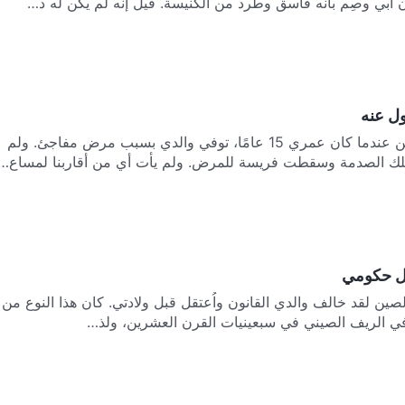
أن أبي وصِم بأنه فاسق وطُرد من الكنيسة. قيل إنه لم يكن له د…
ول عنه
بقلم: باي يانغ، الصين عندما كان عمري 15 عامًا، توفي والدي بسبب مرض مفاجئ. ولم
لك الصدمة وسقطت فريسة للمرض. ولم يأت أي من أقاربنا لمساع…
ول حكومي
لصين لقد خالف والدي القانون واُعتقل قبل ولادتي. كان هذا النوع من
ًا في الريف الصيني في سبعينيات القرن العشرين، ولذ…