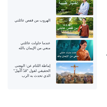
الهروب من قفص عائلتي
عندما حاولت عائلتي
منعي من الإيمان بالله
إماطة اللثام عن: المعنى
الحقيقي لقول "قَدْ أُكْمِلَ"
الذي تحدث به الرب
يسوع على الصليب