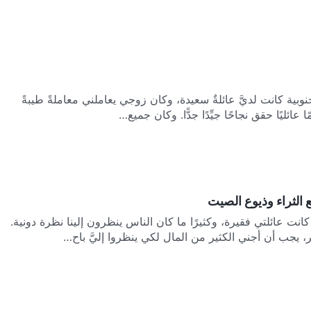
جنوبية كانت لديَّ عائلةٌ سعيدة، وكان زوجي يعاملني معاملةً طيبةً
ا عائليًا حقق نجاحًا جيِّدًا جدًّا. وكان جميع…
 الثراء وذيوع الصيت
نت عائلتي فقيرة، وكثيرًا ما كان الناس ينظرون إلينا نظرة دونية.
، يجب أن أجني الكثير من المال لكي ينظروا إليَّ باح…