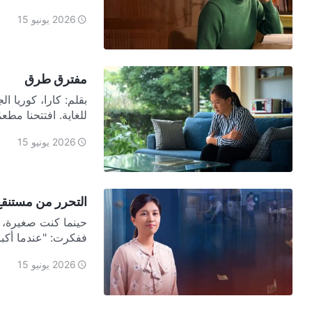
2026 يونيو 15
مفترق طرق
بقلم: كارا، كوريا ال
للغاية. افتتحنا مطعمً
2026 يونيو 15
التحرر من مستنقع
حينما كنت صغيرة، كا
ففكرت: "عندما أكبر
2026 يونيو 15