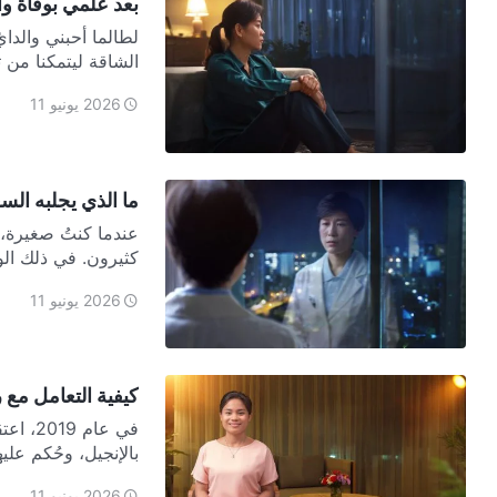
بعد علمي بوفاة وا
لطالما أحبني والدايّ
الشاقة ليتمكنا من 
2026 يونيو 11
ما الذي يجلبه ال
عندما كنتُ صغيرة، كث
كثيرون. في ذلك الو
2026 يونيو 11
كيفية التعامل مع 
بالإنجيل، وحُكم عل
2026 يونيو 11