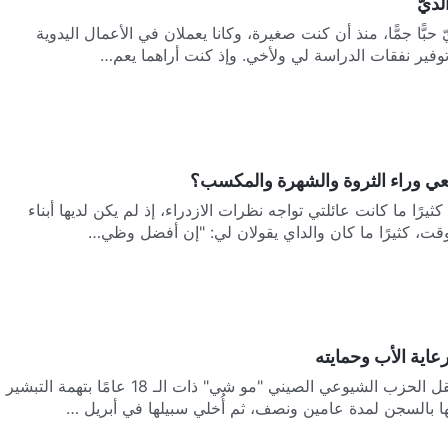
لديّ
 حبًّا جمًّا، منذ أن كنت صغيرة، وكانا يعملان في الأعمال اليدوية
توفير نفقات الدراسة لي ولأخي. وإذ كنت أراهما يعم…
سعي وراء الثروة والشهرة والمكسب؟
يرًا ما كانت عائلتي تواجه نظرات الازدراء، إذ لم يكن لديها أبناء
قت، كثيرًا ما كان والداي يقولان لي: "إن أفضل وظي…
رعاية الأب وحمايته
في عام 2019، اعتقل الحزب الشيوعي الصيني "مو شي" ذات الـ 18 عامًا بتهمة التبشير
يها بالسجن لمدة عامين ونصف، ثم أُخلي سبيلها في أبريل …