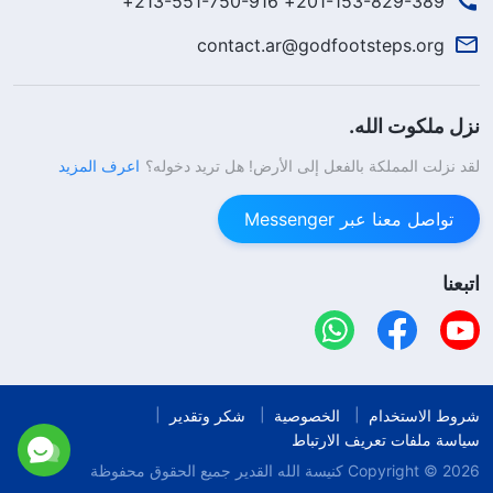
201-153-829-389+ 213-551-750-916+
contact.ar@godfootsteps.org
نزل ملكوت الله.
لقد نزلت المملكة بالفعل إلى الأرض! هل تريد دخوله؟
اعرف المزيد
تواصل معنا عبر Messenger
اتبعنا
شروط الاستخدام
الخصوصية
شكر وتقدير
سياسة ملفات تعريف الارتباط
Copyright © 2026
كنيسة الله القدير
جميع الحقوق محفوظة