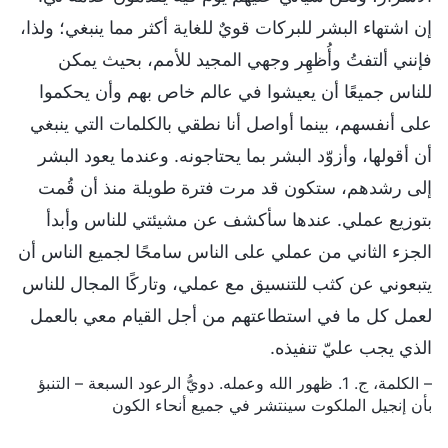
إن اشتهاء البشر للبركات قويٌ للغاية أكثر مما ينبغي؛ ولذا،
فإنني ألتفتُ وأُظهِر وجهي المجيد للأمم، بحيث يمكن
للناس جميعًا أن يعيشوا في عالم خاص بهم وأن يحكموا
على أنفسهم، بينما أواصل أنا نطقي بالكلمات التي ينبغي
أن أقولها، وأزوّد البشر بما يحتاجونه. وعندما يعود البشر
إلى رشدهم، ستكون قد مرت فترة طويلة منذ أن قُمت
بتوزيع عملي. عندها سأكشف عن مشيئتي للناس وأبدأ
الجزء الثاني من عملي على الناس سامحًا لجميع الناس أن
يتبعوني عن كثب للتنسيق مع عملي، وتاركًا المجال للناس
لعمل كل ما في استطاعتهم من أجل القيام معي بالعمل
الذي يجب عليّ تنفيذه.
– الكلمة، ج. 1. ظهور الله وعمله. دويُّ الرعود السبعة – التنبؤ
بأن إنجيل الملكوت سينتشر في جميع أنحاء الكون