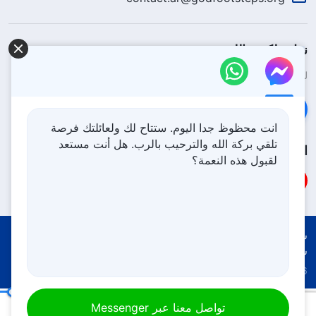
نزل ملكوت الله.
لقد نزلت المملكة بالفعل إلى الأرض! هل تريد دخوله؟
اعرف المزيد
تواصل معنا عبر Messenger
انت محظوظ جدا اليوم. ستتاح لك ولعائلتك فرصة
تلقي بركة الله والترحيب بالرب. هل أنت مستعد
اتبعنا
لقبول هذه النعمة؟
شروط الاستخدام
الخصوصية
شكر وتقدير
سياسة ملفات تعريف الارتباط
Copyright © 2026
كنيسة الله القدير
جميع الحقوق محفوظة
كلمات الله اليومية: ظهور الله وعمله | اقتباس 68
تواصل معنا عبر Messenger