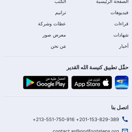
الصفحة الرئيسية
الكتب
فيديوهات
ترانيم
قراءات
عظات وشركة
شهادات
معرض صور
أخبار
مَن نحن
حمِّل تطبيق كنيسة الله القدير
اتصل بنا
201-153-829-389+ 213-551-750-916+
contact.ar@godfootsteps.org