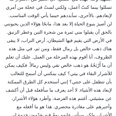
تسللوا بينما كنتُ أعمل، ولكني لستُ في عجلة من أمري
لإبعادهم. بالأحرى، سأبددهم حينما يأتي الوقت المناسب.
لن أصيرَ ينبوع الحياة إلا بعد هذا، مانحًا هؤلاء الذين يحبونني
بالحق أن يقبلوا مني ثمرة من شجرة التين وعطر الزنبق.
في الأرض التي يقيم فيها الشيطان، أرض التراب، لا يبقى
هناك ذهب خالص بل رمال فقط، ومن ثم، في مثل هذه
الظروف، أنا أقوم بهذه المرحلة من العمل. عليك أن تعلم
أن ما أَرْبَحُهُ هو ذهب خالص نقي وليس رمالاً.‎ فكيف يمكن
للأشرار البقاء في بيتي؟ كيف يمكنني أن أسمح للثعالب
بأن تتطفل على جنتي؟ إنني أستخدم كل الطرق الممكنة
لإبعاد هذه الأشياء. لا أحد يعرف ما سأفعله قبل أن أكشف
عن مشيئتي. أغتنم هذه الفرصة، وأطرد هؤلاء الأشرار،
وأجبرهم على مغادرة محضري. هذا هو ما أفعله مع
الأشرار، ولكن سيأتي عليهم يومٌ فيه يقدّمون خدمة لي.