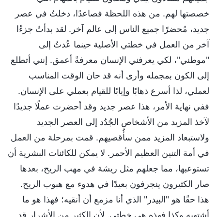
خصصتها لهم. من هذه اللحظة فصاعدًا، دخلتُ في عصر
جديد، مُحضرًا جميع الناس إلى عالم آخر. لقد بدأتُ جزءًا
آخر من العمل في خطتي الأصلية حينما عُدتُ إلى
"موطني"، لكي يعرفني الإنسان معرفةً أعمق. إنني أتطلع
إلى الكون بمجمله وأرى أنه قد حان الوقت المناسب
لعملي، لذا أسرع ذهابًا وإيابًا للقيام بعملي على الإنسان.
ففي نهاية الأمر، هذا عصر جديد وقد أحضرت عملًا جديدًا
لآخذ المزيد من الأشخاص الجُدُد إلى العصر الجديد
ولاستبعاد المزيد ممن سأُقصيهم. قمت بمرحلة من العمل
في أمة التنين العظيم الأحمر. لا يمكن للكائنات البشرية أن
تستوعبها، مما جعلهم مثل ريشة في مهب الريح، بعدها
صار الكثيرون ينجرفون بعيدًا في هدوء مع هبوب الريح.
هذا حقًا هو "البيدر" الذي أنا مزمع أن أنقيه؛ فهذا هو ما
أشتهيه وكذا فهذه هي خطتي. لأن الكثير من الأشرار قد