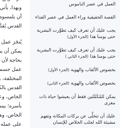
العمل في عصر الناموس
وبهذا، يأت
أن يلمسوه م
القصة الحقيقية وراء العمل في عصر الفداء
القدس يُقدّ
يجب عليك أن تعرف كيف تطوَّرت البشرية
حتى يومنا هذا
(الجزء الأول)
يُنجَز عمل
يجب عليك أن تعرف كيف تطوَّرت البشرية
يمكن أن يم
حتى يومنا هذا
(الجزء الثاني )
بحاجة لأن 
عمل جسم ال
بخصوص الألقاب والهوية
(الجزء الأول)
المختلفة، 
بخصوص الألقاب والهوية
(الجزء الثاني)
القدس بالك
يمكن للمُكَمَّلين فقط أن يعيشوا حياة ذات
الخاص، وعم
مغزى
بأسره؛ بينم
الخاص، وهؤ
عليك أن تتخلَّى عن بركات المكانة وتفهم
مشيئة الله لجلب الخلاص للإنسان
على عمله ا