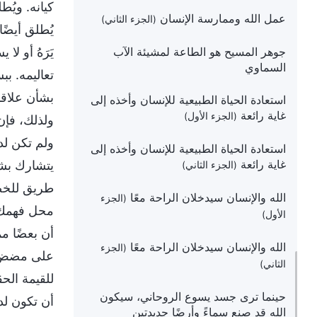
كيانه. ويُط
عمل الله وممارسة الإنسان
(الجزء الثاني)
يُطلق أيضًا
جوهر المسيح هو الطاعة لمشيئة الآب
يَرَهُ أو ل
السماوي
تعاليمه. ب
بشأن علاقا
استعادة الحياة الطبيعية للإنسان وأخذه إلى
غاية رائعة
(الجزء الأول)
ولذلك، فإن
ولم تكن لدي
استعادة الحياة الطبيعية للإنسان وأخذه إلى
غاية رائعة
يتشارك بشأ
(الجزء الثاني)
طريق للخضو
الله والإنسان سيدخلان الراحة معًا
(الجزء
محل فهمك ف
الأول)
أن بعضًا م
الله والإنسان سيدخلان الراحة معًا
(الجزء
على مضض. و
الثاني)
للقيمة الح
حينما ترى جسد يسوع الروحاني، سيكون
أن تكون لدي
الله قد صنع سماءً وأرضًا جديدتين