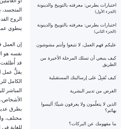
أو العاملي
اختبارات بطرس: معرفته بالتوبيخ والدينونة
المتجسد، ب
(الجزء الأول)
الروح القد
اختبارات بطرس: معرفته بالتوبيخ والدينونة
ينطوي عمل 
(الجزء الثاني)
إن العمل ف
عليكم فهم العمل، لا تتبعوا وأنتم مشوشون
نفسه هو الر
كيف ينبغي أن تسلك المرحلة الأخيرة من
قد أُطلقت 
الطريق
يقلُّ عمل 
كيف تُقبِلُ على إرساليتك المستقبلية
الكامل للر
المباشر لل
الغرض من تدبير البشرية
الأشخاص، و
الذين لا يتعلّمون ولا يعرفون شيئًا: أليسوا
بطرق عديدة
بهائم؟
مختلف، وال
ما مفهومك عن البركات؟
للغاية في 