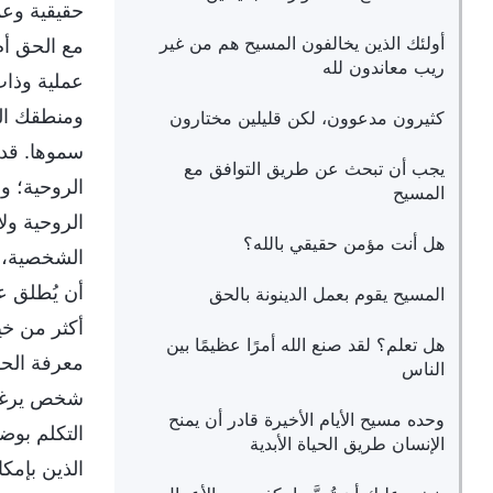
حقيقية وعمل
أولئك الذين يخالفون المسيح هم من غير
مع الحق أم
ريب معاندون لله
عملية وذات
ومنطقك الس
كثيرون مدعوون، لكن قليلين مختارون
سموها. قد ي
يجب أن تبحث عن طريق التوافق مع
الروحية؛ و
المسيح
الروحية ولا
هل أنت مؤمن حقيقي بالله؟
الشخصية، وم
أن يُطلق عل
المسيح يقوم بعمل الدينونة بالحق
أكثر من خي
هل تعلم؟ لقد صنع الله أمرًا عظيمًا بين
معرفة الحق
الناس
شخص يرغب 
وحده مسيح الأيام الأخيرة قادر أن يمنح
التكلم بوض
الإنسان طريق الحياة الأبدية
الذين بإمكا