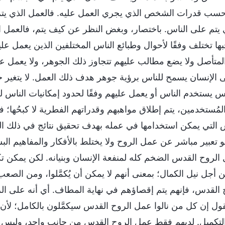
 حسب قدرات الشخص الذي يجري العمل عليه. فالعمل الذي يتم
 يتم على الناس. باختصار، وبغض النظر عن كيف يتم، فالعمل الم
ها تختلف وفقًا لأحوال وطبائع الناس المختلفين الذين يعمل ع
متأصل ولا يضع مطالب عليهم تتجاوز ذلك الجوهر، ولا يعمل علي
الإنسان يسمح للناس برؤية جوهر هدف ذلك العمل. لا يتغير ج
س يستخدم الناس أو يعمل عليهم وفقًا لحدود إمكانيات الناس ل
ُستخدمين، يتم إطلاق مواهبهم وقدراتهم الفطرية لا كبحُها؛ فتُ
س التي يمكن استخدامها في عمله بهدف تحقيق نتائج في ذلك ا
 تعبير مباشر عن عمل الروح ولا يختلط بالأفكار والمفاهيم الب
لروح القدس الضخم كله لمنفعة الإنسان وبنيانه. لكن يمكن 
 أجل نيل الكمال؛ بمعنى أنهم لا يمكن أن يُكمَّلوا، ومن الصعب
القدس، فإنهم يتم إقصاؤهم في نهاية المطاف. أي أنه على الر
قول إن كل من نالوا عمل الروح القدس سيكمَّلون بالكامل؛ لأ
لتكميل. لديهم فقط عمل الروح القدس من جانب واحد، وليس 