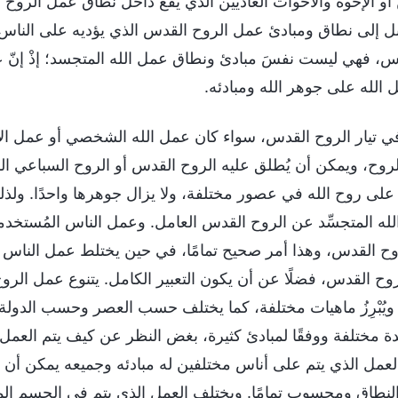
ن أو الإخوة والأخوات العاديين الذي يقع داخل نطاق عمل الروح 
ل إلى نطاق ومبادئ عمل الروح القدس الذي يؤديه على الناس
س، فهي ليست نفسَ مبادئ ونطاق عمل الله المتجسد؛ إذْ إنّ ع
الله على جوهر الله ومبادئه.
ي تيار الروح القدس، سواء كان عمل الله الشخصي أو عمل ال
وح، ويمكن أن يُطلق عليه الروح القدس أو الروح السباعي المُكثّ
على روح الله في عصور مختلفة، ولا يزال جوهرها واحدًا. ولذل
الله المتجسِّد عن الروح القدس العامل. وعمل الناس المُستخدمي
وح القدس، وهذا أمر صحيح تمامًا، في حين يختلط عمل الناس ا
روح القدس، فضلًا عن أن يكون التعبير الكامل. يتنوع عمل ال
يُبْرِزُ ماهيات مختلفة، كما يختلف حسب العصر وحسب الدولة
 مختلفة ووفقًا لمبادئ كثيرة، بغض النظر عن كيف يتم العمل أو
عمل الذي يتم على أناس مختلفين له مبادئه وجميعه يمكن أن 
النطاق ومحسوب تمامًا. ويختلف العمل الذي يتم في الجسم ال