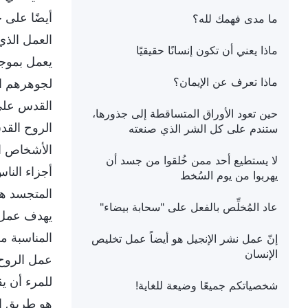
أيضًا على
ما مدى فهمك لله؟
العمل الذي
ماذا يعني أن تكون إنسانًا حقيقيًا
يعمل بموجب
ماذا تعرف عن الإيمان؟
لجوهرهم ال
القدس على 
حين تعود الأوراق المتساقطة إلى جذورها،
الروح القد
ستندم على كل الشر الذي صنعته
الأشخاص الم
لا يستطيع أحد ممن خُلقوا من جسد أن
أجزاء النا
يهربوا من يوم السُخط
المتجسد هو
عاد المُخلِّص بالفعل على "سحابة بيضاء"
يهدف عمل ا
المناسبة من
إنّ عمل نشر الإنجيل هو أيضاً عمل تخليص
الإنسان
عمل الروح 
للمرء أن ي
شخصياتكم جميعًا وضيعة للغاية!
هو طريق ا