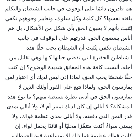
هم قادرون دائمًا على الوقوف في جانب الشيطان والتكلم
بلغته نفسها؟ كل كلمة وكل سلوك، وتعابير وجوههم تكفي
لِتُثبت بأنهم لا يحبون الحق بأي شكل من الأشكال، بل هم
أناس يبغضون الحق. قدرتهم على الوقوف في جانب
الشيطان تكفي لِتُثبت أن الشيطان يحب حقًّا هذه
الشياطين الحقيرة التي تقضي حياتها كلها وهي تقاتل من
أجله. أليست كافة هذه الحقائق شديدة الوضوح؟ إن كنت
حقًّا شخصًا يحب الحق، لماذا إذن ليس لديك أي اعتبار لمن
يمارسون الحق، ولماذا تتبع على الفور أولئك الذين لا
يمارسون الحق في أدنى نظرة بسيطة منهم؟ ما نوع هذه
المشكلة؟ لا أبالي إن كان لديك تمييز أم لا، ولا أبالي بمدى
قدر الثمن الذي دفعته، ولا أبالي بمدى عظمة قواك، ولا
يهمني سواءٌ أكنت متنمِّرًا محليًا أو قائدًا يحمل لواء. إن
كانت قواك عظيمة فما ذلك إلا بمساعدة قوة الشيطان،