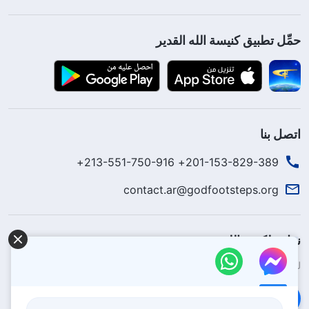
حمِّل تطبيق كنيسة الله القدير
اتصل بنا
201-153-829-389+ 213-551-750-916+
contact.ar@godfootsteps.org
نزل ملكوت الله.
لقد نزلت المملكة بالفعل إلى الأرض! هل تريد دخوله؟
اعرف المزيد
تواصل معنا عبر Messenger