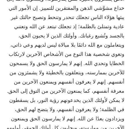
خداع مشوَّشي الذهن والمفتقرين للتمييز. إن الأمور التي
يبثها هؤلاء الناس تجعلك تنحدر وتنحط وتصبح حالتك غير
عادية وتمتلئ بالظلمة؛ إذ تجعلك تبتعد عن الله وتعتني
بالجسد وتُشبع رغباتك. وأولئك الذين لا يحبون الحق،
ويتعاملون مع الله دائمًا بلا مبالاة ليس لديهم وعي ذاتي،
وتغوي شخصية هذا النوع من الأشخاص الآخرين لارتكاب
الخطايا وتحدي الله. إنهم لا يمارسون الحق ولا يسمحون
للآخرين بممارسته، ويتعلقون بالخطيئة ولا يشمئزون من
أنفسهم. إنهم لا يعرفون أنفسهم ويمنعون الآخرين من
معرفة أنفسهم، كما يمنعون الآخرين من التوق إلى الحق.
لا يمكن لأولئك الذين يخدعونهم رؤية النور، بل يسقطون
في الظلمة؛ ولا يعرفون أنفسهم، ولا يتضح لهم الحق،
ويزدادون بعدًا عن الله. إنهم لا يمارسون الحق ويمنعون
الآخرين من ممارسته، ويجلبون كل أولئك الحمقى أمامهم.