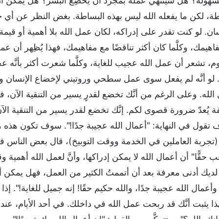
 بسهولة؟ هل سينتهي عمله بمجرَّد أن يُخضِع البشر؟ هل يمكن أن
طة، لكن ما يفعله الله ليس بهذه البساطة. بغض النظر عن أي جز
ان. لو كنت تقدر على إدراكه، لكان عمل الله بلا أهمية أو قيمة
فاهيمك، وكلَّما كان أكثر تناقضًا مع مفاهيمك، فهذا يُظِهر أن عم
وم، تشعر أن عمل الله عجيب للغاية، وكلَّما شعرت أكثر بأنَّ
. لو أنَّه لم يفعل سوى عمل سطحي وروتيني لإخضاع الإنسان ولم
لله. وعلى الرغم من أنَّك تخضع لقدرٍ يسير من التنقية الآن، فإ
ة يُعدّ ضرورة قصوى لكم. إنَّك تخضع لقدر يسير من التنقية ال
 تقول في النهاية: "أعمال الله عجيبة جدًا!". سوف تكون هذه هي
تجربة العاملين في الخدمة ووقت التوبيخ)، قال بعض الناس في ال
 حقًّا" أن أعمال الله لا يمكن إدراكها، وأنَّ لعمل الله أهمية وق
 لديك أدنى معرفة بعد أن أتممتُ الكثير من العمل، فهل يمكن
وأعمال الله عجيبة جدًا، والله حكيم حقًا! إنه جميل للغاية!". إ
فهذا يثبت أنَّك قد ربحت عمل الله في داخلك. في أحد الأيام، 