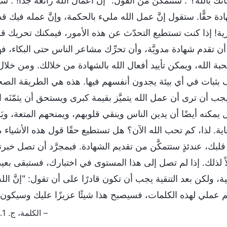
نك بالله؟". ستتمكَّن من القول: "إن أعمال الله رائعة جدًا!".
دة حقًّا. ستقول إنَّ عمل الله مليء بالحكمة، وإنَّ عمله فيك قد أق
ة! إذا كنت تستطيع التحدّث عن هذه الأمور، فيمكنك تحريك قلوب
أن تقدم شهادة مدويَّة، وأن تحرِّك مشاعر الناس حتى البكاء، فهذ
حبة الله، ويمكن تأييد أفعال الله بالشهادة من خلالك. ومن خلا
بثبات في أي بيئة يجدون أنفسهم فيها. هذه هي الطريقة الصح
جب أن ترى أن عمل الله يتميَّز بقيمة كبرى ويستحق أن يثمّنَه الن
مكنه أيضًا أن يدين الناس وينقي قلوبهم، ويمنحهم المتعة، ويَ
ية. لذا، كم تحب الله الآن؟ هل تستطيع حقًا قول هذه الأشياء 
لبك، عندئذٍ ستتمكَّن من تقديم الشهادة. فبمجرَّد أن تصل خبر
ً لذلك. إذا لم تصل إلى هذا المستوى في اختبارك، فستبقى بعيدً
ية، ولكن بعد التنقية يجب أن تكون قادرًا على أن تقول: "إنَّ الل
عملي لهذه الكلمات، فسيصبح هذا شيئًا عزيزًا عليك وسيكون ا
– الكلمة، ج. 1. ظهور الله وعمله. أولئك المُزمَع تكميلهم لا بدّ أنْ يخضعوا للتنقية