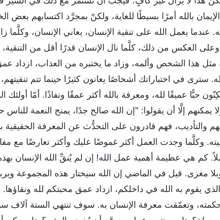
 هذا لا يزال غير كافٍ؛ فيجب أن تستمر مع ذلك في السير قُدُمًا
إيمان بالله أمرًا بسيطًا للغاية، ولكنّ بمجرَّد اكتسابهم بعض الخ
ونه. عندما يعمل الله على تنقية الإنسان، يعاني الإنسان، وكلَّم
وعلى العكس من ذلك، كلَّما نال الإنسان قدرًا أقل من التنقية، قل
 مثل هذا الشخص وألمه، وزاد ما يختبره من العذاب، ازداد عمق م
ه. سترى في اختباراتك أشخاصًا يعانون كثيرًا حينما تتم تنقيتهم،
كِنّون حبًّا عميقًا لله، ومعرفة بالله أكثر عمقًا ونفاذًا. أمّا أ
يمكنهم إلَّا أن يقولوا: "إن الله صالح جدًا، يمنح النعمة للناس حتى
م والتأديب، فهم قادرون على التحدُّث عن المعرفة الحقيقية بال
يته. وكلَّما وجدت العمل أكثر غموضًا عليك وأكثر تعارضًا مع
ً. كم هي عظيمة أهمية عمل الله! إن لم يُنقِّ الله الإنسان به
بلا مغزى. قيل في الماضي إن الله سيختار هذه المجموعة ويربحها،
الذي يقوم به الله في داخلكم، ازداد عمق محبتكم لله ونقاؤها.
ته، وتعمّقت معرفة الإنسان به. سوف تنتهي الستة آلاف سنة م