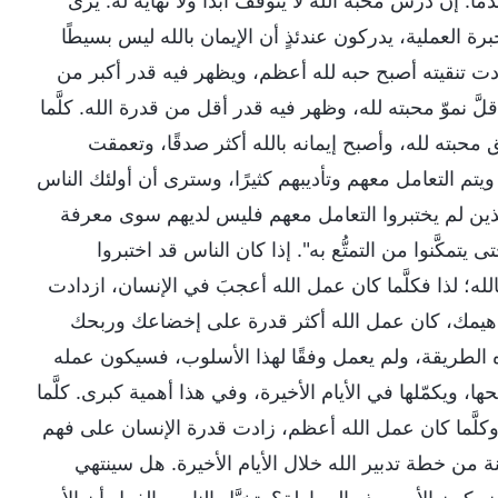
. إن درس محبة الله لا يتوقف أبدًا ولا نهاية له. يرى
برة العملية، يدركون عندئذٍ أن الإيمان بالله ليس بسيطًا
ا زادت تنقيته أصبح حبه لله أعظم، ويظهر فيه قدر أكبر من
َّ نموّ محبته لله، وظهر فيه قدر أقل من قدرة الله. كلَّما
حبته لله، وأصبح إيمانه بالله أكثر صدقًا، وتعمقت
 ويتم التعامل معهم وتأديبهم كثيرًا، وسترى أن أولئك الناس
ولئك الذين لم يختبروا التعامل معهم فليس لديهم سوى معرفة
 يتمكَّنوا من التمتُّع به". إذا كان الناس قد اختبروا
له؛ لذا فكلَّما كان عمل الله أعجبَ في الإنسان، ازدادت
 مفاهيمك، كان عمل الله أكثر قدرة على إخضاعك وربحك
ذه الطريقة، ولم يعمل وفقًا لهذا الأسلوب، فسيكون عمله
 ويكمّلها في الأيام الأخيرة، وفي هذا أهمية كبرى. كلَّما
 وكلَّما كان عمل الله أعظم، زادت قدرة الإنسان على فهم
ن خطة تدبير الله خلال الأيام الأخيرة. هل سينتهي