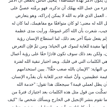
 يكون الأمر بهذه البساطة؟ يتخيَّل الناس بالفعل أن الأمر
ء من عمل الله يهمّك أن تذكره، فهو برمَّته عصيٌّ على
. العمل الذي قام به الله لا يمكن إدراكه، وهو يتعارض
ل الله له معنى؛ لو كان متوافقًا مع مفاهيمك، لما كان له
ه عجيب، شعرت بأن الله أكثر غموضًا، ورأيت مدى عظمة
 يفعل شيئًا آخر بعد ذلك، لما استطاع الإنسان رؤية
نها مفيدة للغاية لنموك في الحياة؛ ومن ثمَّ فإن التعرض
آن، ولكن بعد ذلك سوف تكون قادرًا حقًا على رؤية أعمال
 الكلمات التي في قلبك. وبعد اختبار تنقية الله لفترة
نهاية: "الإيمان بالله صعب حقًّا!". يبين استخدامهم
يمة عظيمتين، وأنَّ عمله جدير للغاية بأن يقدِّره الإنسان.
 أن يظل لعملي قيمة؟ سيجعلك هذا تقول: "خدمة الله
ذا تمكَّنت من قول مثل هذه الكلمات بعد اجتيازك فترةً من
عندما تقوم بنشر الإنجيل في الخارج ويسألك شخص ما: "كيف