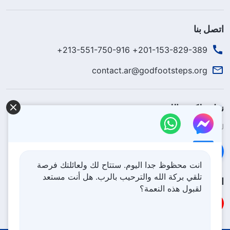
اتصل بنا
201-153-829-389+ 213-551-750-916+
contact.ar@godfootsteps.org
نزل ملكوت الله.
لقد نزلت المملكة بالفعل إلى الأرض! هل تريد دخوله؟
اعرف المزيد
تواصل معنا عبر Messenger
انت محظوظ جدا اليوم. ستتاح لك ولعائلتك فرصة
تلقي بركة الله والترحيب بالرب. هل أنت مستعد
اتبعنا
لقبول هذه النعمة؟