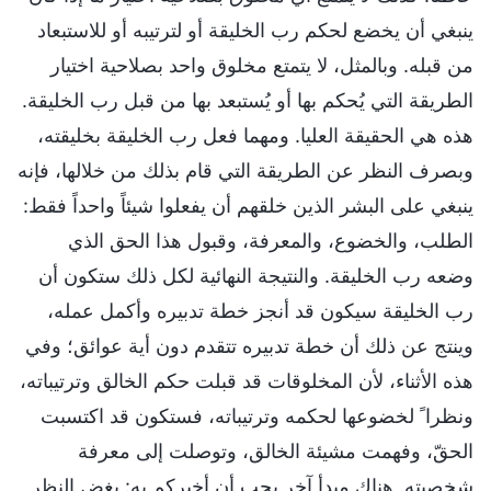
ينبغي أن يخضع لحكم رب الخليقة أو لترتيبه أو للاستبعاد
من قبله. وبالمثل، لا يتمتع مخلوق واحد بصلاحية اختيار
الطريقة التي يُحكم بها أو يُستبعد بها من قبل رب الخليقة.
هذه هي الحقيقة العليا. ومهما فعل رب الخليقة بخليقته،
وبصرف النظر عن الطريقة التي قام بذلك من خلالها، فإنه
ينبغي على البشر الذين خلقهم أن يفعلوا شيئاً واحداً فقط:
الطلب، والخضوع، والمعرفة، وقبول هذا الحق الذي
وضعه رب الخليقة. والنتيجة النهائية لكل ذلك ستكون أن
رب الخليقة سيكون قد أنجز خطة تدبيره وأكمل عمله،
وينتج عن ذلك أن خطة تدبيره تتقدم دون أية عوائق؛ وفي
هذه الأثناء، لأن المخلوقات قد قبلت حكم الخالق وترتيباته،
ونظرا ً لخضوعها لحكمه وترتيباته، فستكون قد اكتسبت
الحقّ، وفهمت مشيئة الخالق، وتوصلت إلى معرفة
شخصيته. هناك مبدأ آخر يجب أن أخبركم به: بغض النظر