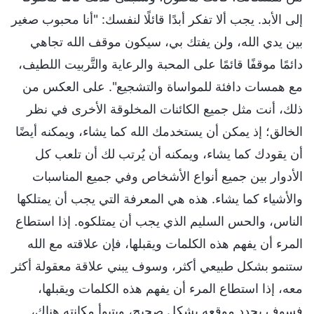
إلى الأبد. يجب ألا تفكر أبدًا قائلًا لنفسك: "أنا محبوب صغير
بين يدي الله، ولن يفتك بي، سيكون موقف الله تجاهي
دائمًا موقفًا قائمًا على المحبة والرعاية والتَّربيت اللطيف،
مع همسات دافئة للمواساة والتشجيع". على العكس من
ذلك، أنت مثل جميع الكائنات المخلوقة الأخرى في نظر
الخالق؛ إذ يمكن أن يستخدمك الله كما يشاء، ويمكنه أيضًا
أن يقودك كما يشاء، ويمكنه أن يُرتب لك أن تلعب كل
الأدوار بين جميع أنواع الأشخاص وفي جميع المناسبات
والأشياء كما يشاء. هذه هي المعرفة التي يجب أن يمتلكها
الناس، والحس السليم الذي يجب أن يمتلكوه. إذا استطاع
المرء أن يفهم هذه الكلمات ويقبلها، فإن علاقته مع الله
ستنمو بشكل طبيعي أكثر، وسوف يبني علاقة معقولة أكثر
معه، إذا استطاع المرء أن يفهم هذه الكلمات ويقبلها،
فسوف يحدد موقعه بشكل صحيح، ويتبوأ مكانته هناك،