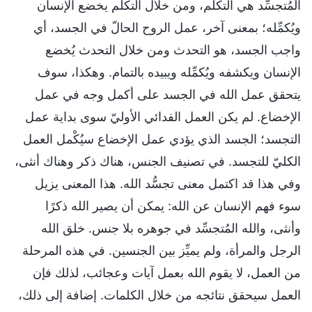
المُتجسِّد هي التكلم، ومن خلال التكلم يخضع الإنسان
ويُكمِّله؛ بمعنى آخر، عمل الروح الحالّ في الجسد، أي
واجب الجسد، هو التحدث ومن خلال التحدث يُخضع
الإنسان ويكشفه ويُكمِّله ويبيده بالتمام. وهكذا، سوف
يتحقق عمل الله في الجسد على أكمل وجه في عمل
الإخضاع. لم يكن العمل الفدائي الأوليّ سوى بداية عمل
التجسد؛ الجسد الذي يؤدي عمل الإخضاع سيُكْمل العمل
الكليّ للتجسد. في تصنيف الجنس، هناك ذكر وهناك أنثى،
وفي هذا قد اكتمل معنى تجسُّد الله. هذا المعنى يزيل
سوء فهم الإنسان عن الله: يمكن أن يصير الله ذكرًا
وأنثى، والله المُتجسِّد في جوهره بلا جنس. خلق الله
الرجل والمرأة، ولم يميِّز بين الجنسين. في هذه المرحلة
من العمل، لا يقوم الله بعمل آيات وعجائب، لذلك فإن
العمل سيحقق نتائجه من خلال الكلمات. إضافة إلى ذلك،