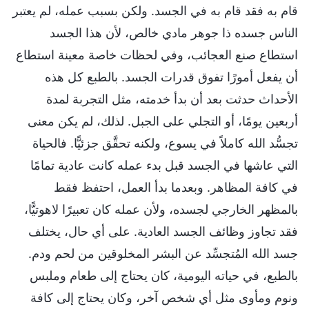
قام به فقد قام به في الجسد. ولكن بسبب عمله، لم يعتبر
الناس جسده ذا جوهر مادي خالص، لأن هذا الجسد
استطاع صنع العجائب، وفي لحظات خاصة معينة استطاع
أن يفعل أمورًا تفوق قدرات الجسد. بالطبع كل هذه
الأحداث حدثت بعد أن بدأ خدمته، مثل التجربة لمدة
أربعين يومًا، أو التجلي على الجبل. لذلك، لم يكن معنى
تجسُّد الله كاملاً في يسوع، ولكنه تحقَّق جزئيًّا. فالحياة
التي عاشها في الجسد قبل بدء عمله كانت عادية تمامًا
في كافة المظاهر. وبعدما بدأ العمل، احتفظ فقط
بالمظهر الخارجي لجسده، ولأن عمله كان تعبيرًا لاهوتيًّا،
فقد تجاوز وظائف الجسد العادية. على أي حال، يختلف
جسد الله المُتجسِّد عن البشر المخلوقين من لحم ودم.
بالطبع، في حياته اليومية، كان يحتاج إلى طعام وملبس
ونوم ومأوى مثل أي شخص آخر، وكان يحتاج إلى كافة