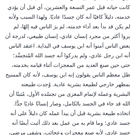
كانت حياته قبل عمر التسعة والعشرين، أي قبل أن يؤدي
خدمته، دليلاً كافيًا أنه كان جسدًا عاديًا. ولهذا السبب ولأنه
لم يكن قد بدأ بعد أداء خدمته، لم يرَ الناس فيه إلهًا، لم
يروا أكثر من مجرد إنسان عادي، إنسان طبيعي، لدرجة أن
بعض الناس آمنوا أنه ابن يوسف في البداية. اعتقد الناس
أنه ابن رجل عادي، ولم يدركوا أنه جسد الله المُتجسِّد؛
حتى حين صنع العديد من المعجزات أثناء قيامه بخدمته،
ظل معظم الناس يقولون إنه ابن يوسف، لأنه كان المسيح
بمظهر خارجي لطبيعة بشرية عادية. وُجدت طبيعته
البشرية وعمله لإتمام المغزى من تجسّده الأول، مُثبتًا أن
الله قد جاء في الجسد بالكامل، وصار إنسانًا عاديًا جدًّا.
اتخاذه طبيعة بشرية قبل أن يبدأ عمله كان دليلاً على أنه
جسد عادي؛ وما قام به من عمل بعد ذلك أثبت أيضًا أنه
جسد عادي، لأنه صنع معجزات وعجائب، وشفى مرضى،