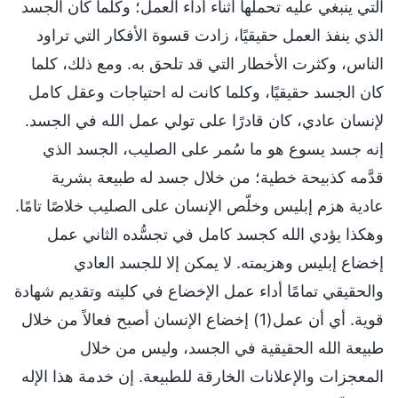
التي ينبغي عليه تحملها أثناء أداء العمل؛ وكلما كان الجسد
الذي ينفذ العمل حقيقيًا، زادت قسوة الأفكار التي تراود
الناس، وكثرت الأخطار التي قد تلحق به. ومع ذلك، كلما
كان الجسد حقيقيًا، وكلما كانت له احتياجات وعقل كامل
لإنسان عادي، كان قادرًا على تولي عمل الله في الجسد.
إنه جسد يسوع هو ما سُمر على الصليب، الجسد الذي
قدَّمه كذبيحة خطية؛ من خلال جسد له طبيعة بشرية
عادية هزم إبليس وخلّص الإنسان على الصليب خلاصًا تامًا.
وهكذا يؤدي الله كجسد كامل في تجسُّده الثاني عمل
إخضاع إبليس وهزيمته. لا يمكن إلا للجسد العادي
والحقيقي تمامًا أداء عمل الإخضاع في كليته وتقديم شهادة
قوية. أي أن عمل(1) إخضاع الإنسان أصبح فعالاً من خلال
طبيعة الله الحقيقية في الجسد، وليس من خلال
المعجزات والإعلانات الخارقة للطبيعة. إن خدمة هذا الإله