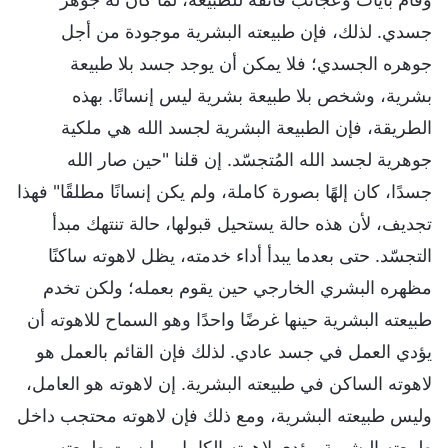
جسدي. لذلك، فإن طبيعته البشرية موجودة من أجل
جوهره الجسدي؛ فلا يمكن أن يوجد جسد بلا طبيعة
بشرية، وشخص بلا طبيعة بشرية ليس إنسانًا. بهذه
الطريقة، فإن الطبيعة البشرية لجسد الله هي ملكية
جوهرية لجسد الله المُتجسّد. إن قلنا "حين صار الله
جسدًا، كان إلهًا بصورة كاملة، ولم يكن إنسانًا مطلقًا" فهذا
تجديف، لأن هذه حالة يستحيل قبولها، حالة تنتهك مبدأ
التجسّد. حتى بعدما يبدأ أداء خدمته، يظل لاهوته ساكنًا
مظهره البشري الخارجي حين يقوم بعمله؛ ولكن تخدم
طبيعته البشرية حينها غرضًا واحدًا وهو السماح للاهوته أن
يؤدي العمل في جسد عادي. لذلك فإن القائم بالعمل هو
لاهوته الساكن في طبيعته البشرية. إن لاهوته هو العامل،
وليس طبيعته البشرية، ومع ذلك فإن لاهوته محتجب داخل
طبيعته البشرية. يؤدي لاهوته الكامل، وليست طبيعته