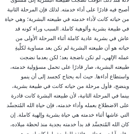
أصبح فيه قادرًا على أداء خدمته. لذلك فإن المرحلة الثانية
من حياته كانت لأداء خدمته في طبيعته البشرية؛ وهي حياة
في طبيعة بشرية وألوهية كاملة. السبب وراء كونه قد
عاش في بشرية عادية كاملة أثناء المرحلة الأولى من
حياته هو أن طبيعته البشرية لم تكن بعد مساوية لكلِّيةِ
عمله الإلهي، لم تكن ناضجة بعد؛ لكن بعدما نضجت
طبيعته البشرية، صار قادرًا على تحمل مسؤولية خدمته،
واستطاع أداءها. حيث أنه يحتاج كجسد إلى أن ينمو
وينضج، فأول مرحلة من حياته كانت في طبيعة بشرية،
بينما في المرحلة الثانية، لأن طبيعته البشرة كانت قادرة
على الاضطلاع بعمله وأداء خدمته، فإن حياة الله المُتجسِّد
التي عاشها أثناء خدمته هي حياة بشرية وإلهية كاملة. إن
كان الله المُتجسِّد قد بدأ خدمته بجدية منذ لحظة ميلاده،
وقام بآيات وعجائب فائقة للطبيعة، لما كان له جوهر