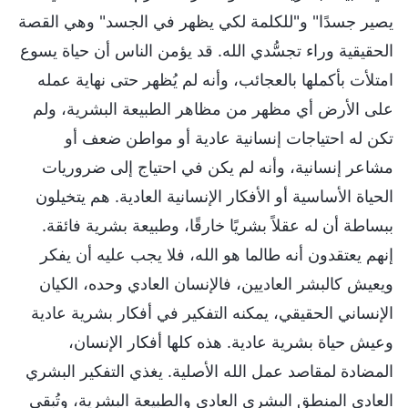
يصير جسدًا" و"للكلمة لكي يظهر في الجسد" وهي القصة
الحقيقية وراء تجسُّدي الله. قد يؤمن الناس أن حياة يسوع
امتلأت بأكملها بالعجائب، وأنه لم يُظهر حتى نهاية عمله
على الأرض أي مظهر من مظاهر الطبيعة البشرية، ولم
تكن له احتياجات إنسانية عادية أو مواطن ضعف أو
مشاعر إنسانية، وأنه لم يكن في احتياج إلى ضروريات
الحياة الأساسية أو الأفكار الإنسانية العادية. هم يتخيلون
ببساطة أن له عقلاً بشريًا خارقًا، وطبيعة بشرية فائقة.
إنهم يعتقدون أنه طالما هو الله، فلا يجب عليه أن يفكر
ويعيش كالبشر العاديين، فالإنسان العادي وحده، الكيان
الإنساني الحقيقي، يمكنه التفكير في أفكار بشرية عادية
وعيش حياة بشرية عادية. هذه كلها أفكار الإنسان،
المضادة لمقاصد عمل الله الأصلية. يغذي التفكير البشري
العادي المنطق البشري العادي والطبيعة البشرية، وتُبقي