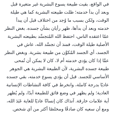
في الواقع، بقيت طبيعة يسوع البشرية غير متغيرة قبل
وبعد أن بدأ خدمته؛ ظلت طبيعته البشرية كما هي طيلة
الوقت، ولكن بسبب ما وُجد من اختلاف قبل أن يبدأ
خدمته وبعد أن بدأها، ظهر رأيان بشأن جسده. بغض النظر
عمّا اعتقده الناس، احتفظ الله المُتجسِّد بطبيعته البشرية
الأصلية طيلة الوقت، فمنذ أن تجسَّد الله، عاش في
الجسد، أي الجسد المُكوَّن من طبيعة بشرية. وبغض النظر
عمَّا إذا كان يؤدي خدمته أم لا، كان لا يمكن أن تُمحى
طبيعة جسده البشرية، لأن الطبيعة البشرية هي الجوهر
الأساسي للجسد. قبل أن يؤدي يسوع خدمته، بقي جسده
عاديًا بدرجة كاملة، وانخرط في كافة النشاطات الإنسانية
العادية؛ ولم يظهر في وضع فائق للطبيعة أبدًا، ولم يُظهر
أية علامات خارقة. آنذاك كان إنسانًا عاديًا للغاية عَبَدَ الله،
ومع أن سعيه كان صادقًا ومخلصًا أكثر من أي شخص.