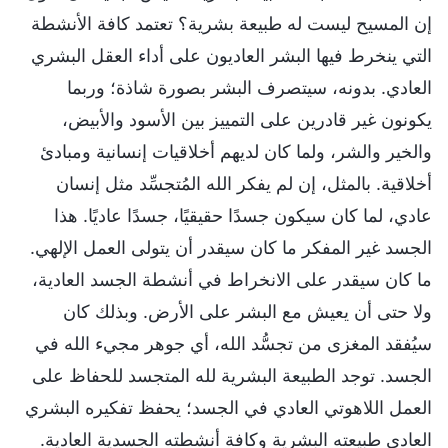
إن المسيح ليست له طبيعة بشرية؟ تعتمد كافة الأنشطة
التي ينخرط فيها البشر العاديون على أداء العقل البشري
العادي. بدونه، سيتصرف البشر بصورة شاذة؛ وربما
يكونون غير قادرين على التمييز بين الأسود والأبيض،
والخير والشر، ولما كان لديهم أخلاقيات إنسانية ومبادئ
أخلاقية. بالمثل، إن لم يفكر الله المُتجسِّد مثل إنسان
عادي، لما كان سيكون جسدًا حقيقيًا، جسدًا عاديًا. هذا
الجسد غير المفكر ما كان سيقدر أن يتولى العمل الإلهي.
ما كان سيقدر على الانخراط في أنشطة الجسد العادية،
ولا حتى أن يعيش مع البشر على الأرض. وبذلك كان
سيُفقد المغزى من تجسُّد الله، أي جوهر مجيء الله في
الجسد. توجد الطبيعة البشرية لله المتجسد للحفاظ على
العمل اللاهوتي العادي في الجسد؛ يحفظ تفكيره البشري
العادي طبيعته البشرية وكافة أنشطته الجسدية العادية.