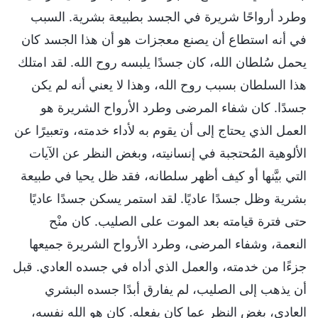
وطرد أرواحًا شريرة في الجسد بطبيعة بشرية. السبب
في أنه استطاع أن يصنع معجزات هو أن هذا الجسد كان
يحمل سُلطان الله، كان جسدًا يلبسه روح الله. لقد امتلك
هذا السلطان بسبب روح الله، وهذا لا يعني أنه لم يكن
جسدًا. كان شفاء المرضى وطرد الأرواح الشريرة هو
العمل الذي يحتاج إلى أن يقوم به لأداء خدمته، وتعبيرًا عن
الألوهية المُحتجبة في إنسانيته، وبغض النظر عن الآيات
التي بيَّنها أو كيف أظهر سلطانه، فقد ظل يحيا في طبيعة
بشرية وظل جسدًا عاديًا. لقد استمر يسكن جسدًا عاديًا
حتى فترة قيامته بعد الموت على الصليب. كان منْح
النعمة، وشفاء المرضى، وطرد الأرواح الشريرة جميعها
جزءًا من خدمته، والعمل الذي أداه في جسده العادي. قبل
أن يذهب إلى الصليب، لم يفارق أبدًا جسده البشري
العادي، بغض النظر عما كان يفعله. كان هو الله نفسه،