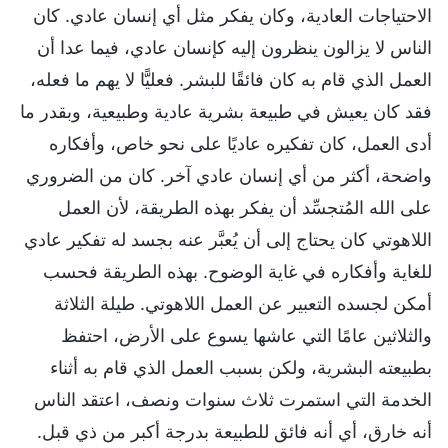
الاحتياجات العادية، وكان يفكر مثل أي إنسان عادي. كان
الناس لا يزالون ينظرون إليه كإنسان عادي، فيما عدا أن
العمل الذي قام به كان فائقًا للبشر. فعليًّا لا يهم ما فعله،
فقد كان يعيش في طبيعة بشرية عادية وطبيعية، وبقدر ما
أدى العمل، كان تفكيره عاديًا على نحو خاص، وأفكاره
واضحة، أكثر من أي إنسان عادي آخر. كان من الضروري
على الله المُتجسِّد أن يفكر بهذه الطريقة، لأن العمل
اللاهوتي كان يحتاج إلى أن يُعبَّر عنه بجسد له تفكير عادي
للغاية وأفكاره في غاية الوضوح. بهذه الطريقة فحسب
أمكن لجسده التعبير عن العمل اللاهوتي. طيلة الثلاثة
والثلاثين عامًا التي عاشها يسوع على الأرض، احتفظ
بطبيعته البشرية، ولكن بسبب العمل الذي قام به أثناء
الخدمة التي استمرت ثلاث سنوات ونصف، اعتقد الناس
أنه خارق، أي أنه فائق للطبيعة بدرجة أكبر من ذي قبل.