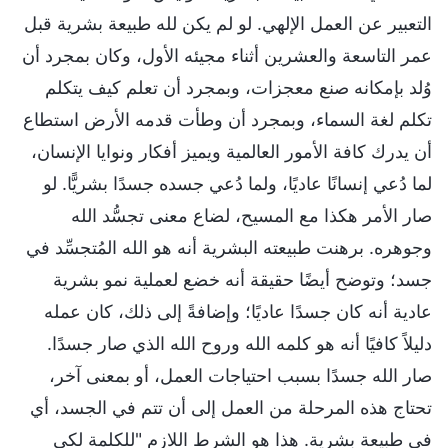
التعبير عن العمل الإلهي. لو لم يكن لله طبيعة بشرية قبل
عمر التاسعة والعشرين أثناء مجيئه الأول، وكان بمجرد أن
وُلد بإمكانه صنع معجزات، وبمجرد أن تعلم كيف يتكلم
تكلم لغة السماء، وبمجرد أن وطأت قدمه الأرض استطاع
أن يدرك كافة الأمور العالمية ويميز أفكار ونوايا الإنسان،
لما دُعي إنسانًا عاديًا، ولما دُعي جسده جسدًا بشريًّا. لو
صار الأمر هكذا مع المسيح، لضاع معنى تجسُّد الله
وجوهره. برهنت طبيعته البشرية أنه هو الله المُتجسِّد في
جسد؛ وتوضح أيضًا حقيقة أنه خضع لعملية نمو بشرية
عادية أنه كان جسدًا عاديًا؛ وإضافةً إلى ذلك، كان عمله
دليلاً كافيًا أنه هو كلمه الله وروح الله الذي صار جسدًا.
صار الله جسدًا بسبب احتياجات العمل، أو بمعنى آخر،
تحتاج هذه المرحلة من العمل إلى أن تتم في الجسد، أي
في طبيعة بشرية. هذا هو الشرط اللازم "للكلمة لكي