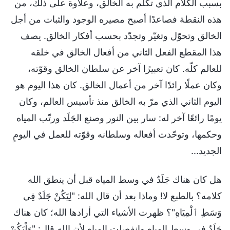
بسبب الكلام الذي تكلّم به الخالق، وعلاوة على ذلك، من
هذه النقطة فصاعدًا أصبح مصيره الوجود والثبات من أجل
الخالق وتحوّل وتغيّر وتجدّد بحسب أفكار الخالق. يصف
هذا المقطع الفعل الثاني من أفعال الخالق في خلقه
للعالم كلّه. كان تعبيرًا آخر عن سلطان الخالق وقوّته،
وكان عملًا رائدًا آخر من أعمال الخالق. كان هذا اليوم هو
اليوم الثاني الذي مرّ به الخالق منذ تأسيس العالم، وكان
يومًا رائعًا آخر له: سار بين النور وصنع الجَلَد ورتّب المياه
وحكمها، وتوحّدت أفعاله وسلطانه وقوّته للعمل في اليومٍ
الجديد...
هل كان هناك جَلَدٌ في وسط المياه قبل أن ينطق الله
كلامه؟ بالطبع لا! وماذا بعد أن قال الله: "لِيَكُنْ جَلَدٌ فِي
وَسَطِ ٱلْمِيَاهِ"؟ ظهرت الأشياء التي أرادها الله؛ كان هناك
جَلَدٌ في وسط المياه وانفصلت المياه لأن الله قال: "وَلْيَكُنْ