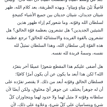
فَاصِلًا بَيْنَ مِيَاهٍ وَمِيَاهٍ". وبهذه الطريقة، بعد كلام الله، ظهر
شيئان جديدان، شيئان حديثان بين جميع الأشياء كنتيجةٍ
لسلطان الله وقوّته. وما شعوركم إزاء ظهور هذين
الشيئين الجديدين؟ هل تشعرون بعظمة قوّة الخالق؟ هل
تشعرون بالقوة الفريدة والاستثنائيّة للخالق؟ ترجع عظمة
هذه القوّة إلى سلطان الله، وهذا السلطان تمثيلٌ لله
نفسه، وسمةٌ فريدة لله نفسه.
هل أضفى عليكم هذا المقطع شعورًا عميقًا آخر بتفرّد
الله؟ لكن هذا أبعد ما يكون عن أن يكون أمرًا كافيًا؛
فسلطان الخالق وقوّته أبعد من ذلك. لا يقتصر تفرّده على
أن له جوهراً يختلف عن جوهر أيّ مخلوقٍ، ولكن أيضًا لأن
سلطانه وقوّته لا مثيل لهما ولا حدود لهما ويتجاوزان كلّ
شيءٍ ويتساميان على كلّ شيءٍ، وعلاوة على ذلك، لأن