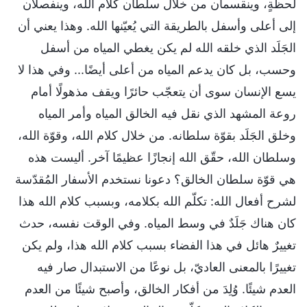
لحظةٍ، وينقسمان من خلال سلطان كلام الله، وينفصلان
إلى أعلى وأسفل بالطريقة التي يُعيّنها الله. وهذا يعني أن
الجَلَد الذي خلقه الله لم يكن يغطي المياه من أسفل
وحسب، بل كان يدعم المياه من أعلى أيضًا... وفي هذا لا
يسع الإنسان سوى أن يتعجّب حائرًا ويقف مذهولًا أمام
روعة المشهد الذي نقل فيه الخالق المياه وأمر المياه
وخلق الجَلَد بقوّة سلطانه. من خلال كلام الله، وقوّة الله،
وسلطان الله، حقّق الله إنجازًا عظيمًا آخر. أليست هذه
هي قوّة سلطان الخالق؟ دعونا نستخدم الأسفار المُقدّسة
لشرح أفعال الله: تكلّم الله بكلامه، وبسبب كلام الله هذا
كان هناك جَلَدٌ في وسط المياه. وفي الوقت نفسه، حدث
تغييرٌ هائل في هذا الفضاء بسبب كلام الله هذا، ولم يكن
تغييرًا بالمعنى العاديّ، بل نوعًا من الاستبدال صار فيه
العدم شيئًا. وُلِدَ من أفكار الخالق، وأصبح شيئًا من العدم