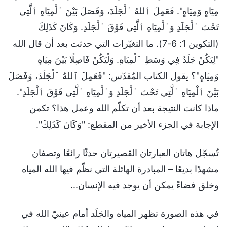
مِيَاهٍ وَمِيَاهٍ". فَعَمِلَ ٱللهُ ٱلْجَلَدَ، وَفَصَلَ بَيْنَ ٱلْمِيَاهِ ٱلَّتِي
تَحْتَ ٱلْجَلَدِ وَٱلْمِيَاهِ ٱلَّتِي فَوْقَ ٱلْجَلَدِ. وَكَانَ كَذَلِكَ
(التكوين 1: 6-7). ما التغيّرات التي حدثت بعد أن قال الله
"لِيَكُنْ جَلَدٌ فِي وَسَطِ ٱلْمِيَاهِ. وَلْيَكُنْ فَاصِلًا بَيْنَ مِيَاهٍ
وَمِيَاهٍ"؟ يقول الكتاب المُقدّس: "فَعَمِلَ ٱللهُ ٱلْجَلَدَ، وَفَصَلَ
بَيْنَ ٱلْمِيَاهِ ٱلَّتِي تَحْتَ ٱلْجَلَدِ وَٱلْمِيَاهِ ٱلَّتِي فَوْقَ ٱلْجَلَدِ".
ماذا كانت النتيجة بعد أن تكلّم الله وعمل هذا؟ تكمن
الإجابة في الجزء الأخير من المقطع: "وَكَانَ كَذَلِكَ".
تُسجّل هاتان العبارتان القصيرتان حدثًا رائعًا وتصفان
مشهدًا بديعًا – المبادرة الهائلة التي نظّم فيها الله المياه
وخلق فضاءً يمكن أن يوجد فيه الإنسان...
في هذه الصورة تظهر المياه والجَلَد أمام عينيّ الله في