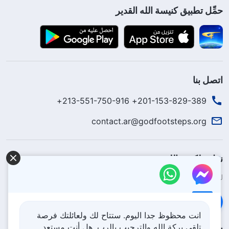
حمِّل تطبيق كنيسة الله القدير
اتصل بنا
201-153-829-389+ 213-551-750-916+
contact.ar@godfootsteps.org
نزل ملكوت الله.
لقد نزلت المملكة بالفعل إلى الأرض! هل تريد دخوله؟
اعرف المزيد
تواصل معنا عبر Messenger
انت محظوظ جدا اليوم. ستتاح لك ولعائلتك فرصة
تلقي بركة الله والترحيب بالرب. هل أنت مستعد