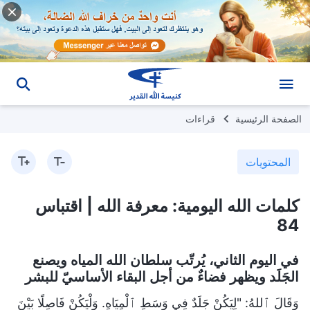
الصفحة الرئيسية
قراءات
المحتويات
كلمات الله اليومية: معرفة الله | اقتباس
84
في اليوم الثاني، يُرتّب سلطان الله المياه ويصنع
الجَلَد ويظهر فضاءٌ من أجل البقاء الأساسيّ للبشر
وَقَالَ ٱللهُ: "لِيَكُنْ جَلَدٌ فِي وَسَطِ ٱلْمِيَاهِ. وَلْيَكُنْ فَاصِلًا بَيْنَ