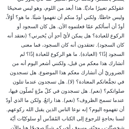
عقولكم تعبيرًا ماديَّا. هذا أبعد من اللوم، وهو ليس صحيحًا
وليس خاطئًا. ولكني أودّ منكم أن تفهموا شيئًا. ما هو؟ أوّلاً،
أودّ أن أسألكم عمّا فعلتموه الآن. هل كان السجود أو
الركوع للعبادة؟ هل يمكن لأيّ أحدٍ أن يُخبرني؟ (نعتقد أنه
كان السجود). تعتقدون أنه كان السجود، فما معنى
السجود إذًا؟ (العبادة). ما هو الركوع للعبادة إذًا؟ لم
أتشارك هذا معكم من قبل، ولكنني أشعر اليوم أنه من
الضروريّ أن أتشارك معكم هذا الموضوع. هل تسجدون
في تجمُّعاتكم المعتادة؟ (لا). هل تسجدون عندما تتلون
صلواتكم؟ (نعم). هل تسجدون في كلّ مرَّةٍ تُصلّون فيها،
عندما تسمح الظروف؟ (نعم). هذا رائعٌ. ولكن ما الذي أودّ
أن تفهموه اليوم؟ إنه نوعا الناس الذين يقبل الله ركوعهم.
لسنا بحاجةٍ للرجوع إلى الكتاب المُقدَّس أو سلوكيّات أيّة
شخصيَّاتٍ روحيّة، وسوف أخبركم شيئًا صحيحًا هنا والآن.