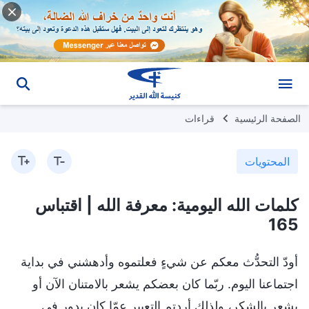
الصفحة الرئيسية
قراءات
المحتويات
كلمات الله اليومية: معرفة الله | اقتباس
165
أودّ التحدُّث معكم عن شيءٍ فعلتموه وأدهشني في بداية
اجتماعنا اليوم. ربّما كان بعضكم يشعر بالامتنان الآن أو
يشعر بالشكر، ولذلك أردتم التعبير عمّا كان يدور في