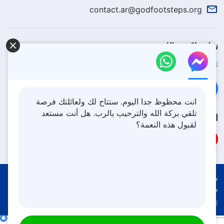
contact.ar@godfootsteps.org
نزل ملكوت الله.
لقد نزلت المملكة بالفعل إلى الأرض! هل تريد دخوله؟
اعرف المزيد
تواصل معنا عبر Messenger
انت محظوظ جدا اليوم. ستتاح لك ولعائلتك فرصة
تلقي بركة الله والترحيب بالرب. هل أنت مستعد
اتبعنا
لقبول هذه النعمة؟
شروط الاستخدام
الخصوصية
شكر وتقدير
سياسة ملفات تعريف الارتباط
Copyright © 2026
كنيسة الله القدير
جميع الحقوق محفوظة