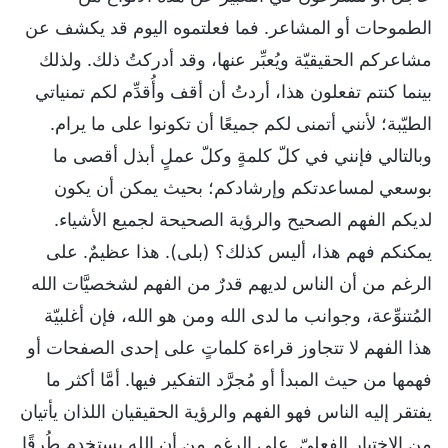
الطموحات أو المشاعر. فما فعلتموه اليوم قد يكشف عن
مشاعركم الحقيقيّة ويُعبِّر عنها، وقد أدركتُ ذلك. ولذلك
بينما كنتم تفعلون هذا، أردتُ أن أقف وأُقدِّم لكم تمنياتي
الطيّبة؛ لأنني أتمنى لكم جميعًا أن تكونوا على ما يرام.
وبالتالي فإنني في كلّ كلمةٍ وكلّ عملٍ أبذل أقصى ما
بوسعي لمساعدتكم وإرشادكم؛ بحيث يمكن أن يكون
لديكم الفهم الصحيح والرؤية الصحيحة لجميع الأشياء.
يمكنكم فهم هذا، أليس كذلك؟ (بلى). هذا عظيمٌ. على
الرغم من أن الناس لديهم قدرٌ من الفهم لشخصيَّات الله
المُتنوِّعة، وجوانب ما لدى الله ومن هو الله، فإن أغلبيّة
هذا الفهم لا تتجاوز قراءة كلماتٍ على إحدى الصفحات أو
فهمها من حيث المبدأ أو مُجرَّد التفكير فيها. أمَّا أكثر ما
يفتقر إليه الناس فهو الفهم والرؤية الحقيقيان اللذان يأتيان
من الاختبار الفعليّ. على الرغم من أن الله يستخدم طُرقًا