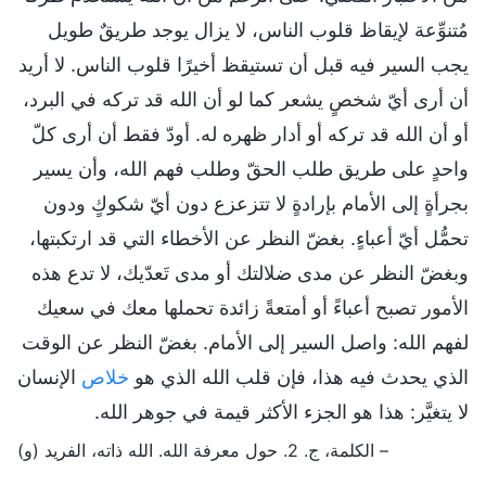
مُتنوِّعة لإيقاظ قلوب الناس، لا يزال يوجد طريقٌ طويل
يجب السير فيه قبل أن تستيقظ أخيرًا قلوب الناس. لا أريد
أن أرى أيّ شخصٍ يشعر كما لو أن الله قد تركه في البرد،
أو أن الله قد تركه أو أدار ظهره له. أودّ فقط أن أرى كلّ
واحدٍ على طريق طلب الحقّ وطلب فهم الله، وأن يسير
بجرأةٍ إلى الأمام بإرادةٍ لا تتزعزع دون أيّ شكوكٍ ودون
تحمُّل أيّ أعباءٍ. بغضّ النظر عن الأخطاء التي قد ارتكبتها،
وبغضّ النظر عن مدى ضلالتك أو مدى تَعدّيك، لا تدع هذه
الأمور تصبح أعباءً أو أمتعةً زائدة تحملها معك في سعيك
لفهم الله: واصل السير إلى الأمام. بغضّ النظر عن الوقت
الذي يحدث فيه هذا، فإن قلب الله الذي هو
خلاص
الإنسان
لا يتغيَّر: هذا هو الجزء الأكثر قيمة في جوهر الله.
– الكلمة، ج. 2. حول معرفة الله. الله ذاته، الفريد (و)