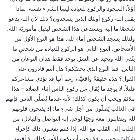
أوّلاً، السجود والركوع للعبادة ليسا الشيء نفسه. لماذا
يقبل الله ركوع أولئك الذين يسجدون؟ ذلك لأن الله يدعو
شخصًا ما إليه ويستدعي هذا الشخص ليقبل مأموريّة الله،
ولذلك يسجد الشخص أمام لله. هذا هو النوع الأوّل من
الأشخاص. النوع الثاني هو الركوع للعبادة من شخصٍ ما
يتّقي الله ويحيد عن الشرّ. يوجد فقط هذان النوعان من
الناس. فما النوع الذي يخصّكم؟ هل أنتم قادرون على
القول؟ هذه حقيقةٌ واقعيَّة، رغم أنها قد تؤذي مشاعركم
قليلاً. لا يوجد ما يُقال عن ركوع الناس أثناء الصلاة – هذا
ملائمٌ ويجب أن يكون كذلك؛ لأنه عندما يُصلِّي الناس فإنهم
في الغالب يُصلّون من أجل شيءٍ ما؛ إذ يفتحون قلوبهم
لله ويتقابلون معه وجهًا لوجهٍ. إنه التواصل والتبادل، من
القلب إلى القلب مع الله. إذا كنتم تفعلون ذلك كإجراءٍ
شكليّ وحسب، فلا يجب أن يكون الأمر كذلك. لا أقصد