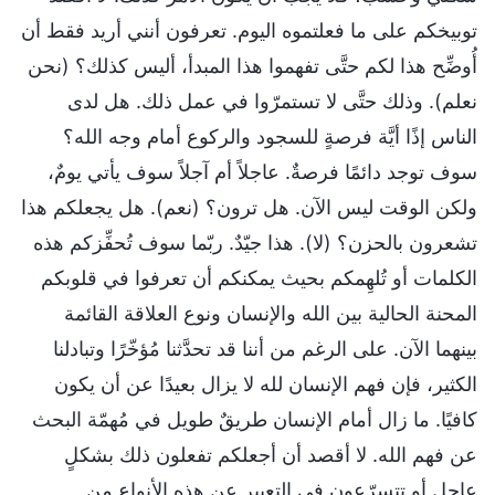
توبيخكم على ما فعلتموه اليوم. تعرفون أنني أريد فقط أن
أُوضِّح هذا لكم حتَّى تفهموا هذا المبدأ، أليس كذلك؟ (نحن
نعلم). وذلك حتَّى لا تستمرّوا في عمل ذلك. هل لدى
الناس إذًا أيَّة فرصةٍ للسجود والركوع أمام وجه الله؟
سوف توجد دائمًا فرصةٌ. عاجلاً أم آجلاً سوف يأتي يومٌ،
ولكن الوقت ليس الآن. هل ترون؟ (نعم). هل يجعلكم هذا
تشعرون بالحزن؟ (لا). هذا جيّدٌ. ربّما سوف تُحفِّزكم هذه
الكلمات أو تُلهِمكم بحيث يمكنكم أن تعرفوا في قلوبكم
المحنة الحالية بين الله والإنسان ونوع العلاقة القائمة
بينهما الآن. على الرغم من أننا قد تحدَّثنا مُؤخّرًا وتبادلنا
الكثير، فإن فهم الإنسان لله لا يزال بعيدًا عن أن يكون
كافيًا. ما زال أمام الإنسان طريقٌ طويل في مُهمّة البحث
عن فهم الله. لا أقصد أن أجعلكم تفعلون ذلك بشكلٍ
عاجل أو تتسرّعون في التعبير عن هذه الأنواع من