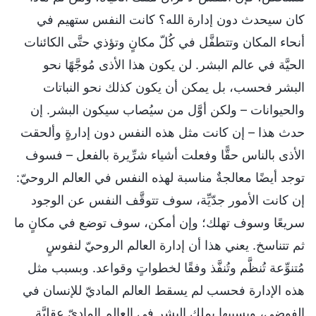
كان سيحدث دون إدارة الله؟ كانت النفس ستهيم في
أنحاء المكان وتتطفَّل في كُلّ مكانٍ وتؤذي حتَّى الكائنات
الحيَّة في عالم البشر. لن يكون هذا الأذى مُوجَّهًا نحو
البشر فحسب، بل يمكن أن يكون كذلك نحو النباتات
والحيوانات – ولكن أوَّل من سيُصاب سيكون البشر. إن
حدث هذا – إن كانت مثل هذه النفس دون إدارةٍ وألحقت
الأذى بالناس حقًّا وفعلت أشياء شرِّيرة بالفعل – فسوف
توجد أيضًا معالجةٌ مناسبة لهذه النفس في العالم الروحيّ:
إن كانت الأمور جدّيِّة، سوف تتوقَّف النفس عن الوجود
سريعًا وسوف تهلك؛ وإن أمكن، سوف توضع في مكانٍ ما
ثم تتناسخ. يعني هذا أن إدارة العالم الروحيّ لنفوسٍ
مُتنوِّعة تُنظَّم وتُنفَّذ وفقًا لخطواتٍ وقواعد. وبسبب مثل
هذه الإدارة فحسب لم يسقط العالم الماديّ للإنسان في
الفوضى، وبسببها يملك البشر في العالم الماديّ عقليَّة