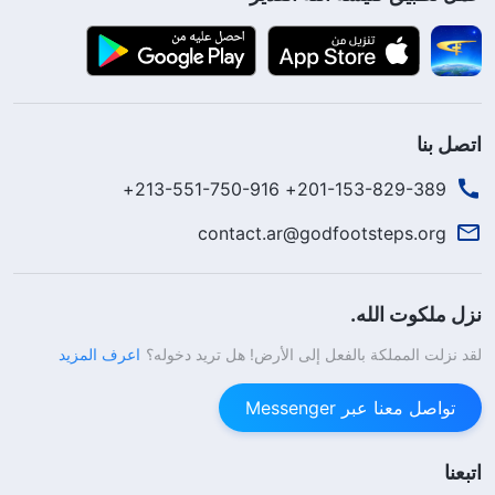
اتصل بنا
201-153-829-389+ 213-551-750-916+
contact.ar@godfootsteps.org
نزل ملكوت الله.
لقد نزلت المملكة بالفعل إلى الأرض! هل تريد دخوله؟
اعرف المزيد
تواصل معنا عبر Messenger
اتبعنا