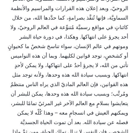
الروحيّ، وبعد إعلان هذه القرارات والمراسيم والأنظمة
السماويَّة، فإنها تُنفَّذ بصرامةٍ، كما حدَّدها الله، من خلال
كائناتٍ في مواقع رسميَّة مُتنوِّعة في العالم الروحيّ، ولا
أحد يجرؤ على انتهاكها. وهكذا، في دورة حياة البشر
وموتهم في عالم الإنسان، سواء تناسخ شخصٌ ما كحيوانٍ
أو كشخصٍ، توجد قوانين لكليهما. وبما أن هذه النواميس
تأتي من الله، لا يجرؤ أحدٌ على انتهاكها، ولا يمكن لأحدٍ
انتهاكها. وبسبب سيادة الله هذه وحدها، ولأنه توجد مثل
هذه القوانين، فإن العالم الماديّ الذي يراه الناس منتظمٌ
ومُرتَّب؛ وبسبب سيادة الله هذه وحدها، يمكن للبشر أن
يتعايشوا بسلامٍ مع العالم الآخر غير المرئيّ تمامًا للبشر،
ويمكنهم العيش في انسجامٍ معه – وهذا كُلّه لا يمكن
فصله عن سيادة الله. بعد أن تموت الحياة الجسديَّة
للشخص، فإن النفس لا تزال تملك الحياة، ومن ثمَّ ماذا