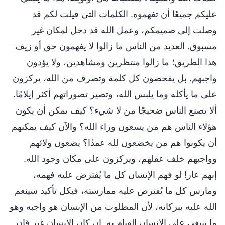
عليكم جميعًا أن تفهموه. الكلمات التي قيلت لكم قد
وصلت إلى صميمكم، وعمل الله قد دخل لمكان غير
مسبوق. العديد من الناس ما زالوا لا يفهمون حق أو زيف
هذا الطريق؛ ما زالوا منتظرين ومشاهدين، ولا يؤدون
واجبهم. بل يفحصون كل كلمة وتصرف من الله، يركزون
على ما يأكله وما يلبس الله، وتصير تصوراتهم أكثر إيلامًا.
ألا يصنع الناس ضجيجًا من لا شيء؟ كيف يمكن أن يكون
هؤلاء الناس هم من يسعون وراء الله؟ والآن كيف يمكنهم
أن يكونوا هم من يخضعون لله عمدًا؟ يضعون ولائهم
وواجبهم خلف عقلهم، ويركزون على مكان وجود الله.
إنهم عار! لو فهم الإنسان كل ما يُفترض عليه فهمه،
ومارس كل ما يُفترض عليه ممارسته، فبكل تأكيد سينعم
الله عليه ببركاته، لأن المطلوب من الإنسان هو واجبه وهو
ما ينبغي على الإنسان القيام به. إن كان الإنسان غير قادر