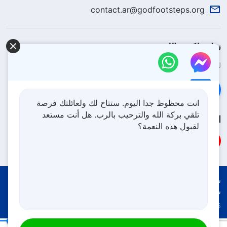
contact.ar@godfootsteps.org
نزل ملكوت الله.
لقد نزلت المملكة بالفعل إلى الأرض! هل تريد دخوله؟
اعرف المزيد
تواصل معنا عبر Messenger
انت محظوظ جدا اليوم. ستتاح لك ولعائلتك فرصة
تلقي بركة الله والترحيب بالرب. هل أنت مستعد
اتبعنا
لقبول هذه النعمة؟
شروط الاستخدام
الخصوصية
شكر وتقدير
سياسة ملفات تعريف الارتباط
Copyright © 2026
كنيسة الله القدير
جميع الحقوق محفوظة