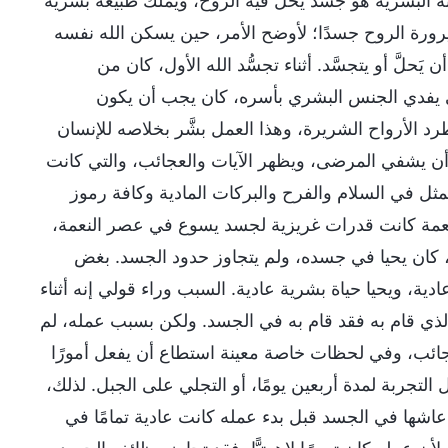
ه البشرية هو جسد يحلَّ فيه الروح، ويملك طبيعة بشرية
، وصيرورة الروح جسدًا؛ لأوضح الأمر، حين يسكن الله نفسه
حلَّ أو يتجسَّد. أثناء تجسُّد الله الأول، كان من
ي يفدي الجنس البشري بأسره، كان يجب أن يكون
د الأرواح الشريرة، وهذا العمل بشَّر بخلاصه للإنسان
أن يشفي المرضى، ويظهر الآيات والعجائب، والتي كانت
تمثل في السلام والفرح والبركات المادية وكافة رموز
لنعمة كانت قدرات غريزية لجسد يسوع في عصر النعمة،
، كان يحيا في جسده، ولم يتجاوز حدود الجسد. بغض
دية، ويحيا حياة بشرية عادية. السبب وراء قولي إنه أثناء
الذي قام به فقد قام به في الجسد. ولكن بسبب عمله، لم
جائب، وفي لحظات خاصة معينة استطاع أن يفعل أمورًا
لتجربة لمدة أربعين يومًا، أو التجلي على الجبل. لذلك،
تي عاشها في الجسد قبل بدء عمله كانت عادية تمامًا في