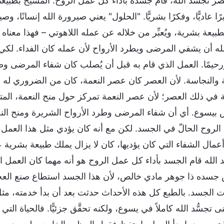
ر تجسُّد الله، قام جسده بأداء كل عمل الروح. المسيح بطبيعت
رًا عاديًّا، وفكرًا بشريًّا. "الحلول" يعني صيرورة الله إنسانًا
عة بشرية، ويُعبِّر من خلاله عن عمله اللاهوتي – فهذا معناه أن يَ
ه أن يشفي المرضى ويطرد الأرواح لأن عمله كان الفداء. لك
رحيمًا. العمل الذي قام به قبل أن يُصلب كان شفاء المرضى وطر
والنجاسة. لأن العصر كان عصر النعمة، كان من الضروري له 
نعمة في ذلك العصر؛ لأن عصر النعمة تمركز حول منح النعمة، الم
س بيسوع. أي أن شفاء المرضى وطرد الأرواح الشريرة ومنح ا
لروح الحالّ في الجسد. لكن مع أنه كان يؤدي مثل هذا العمل
مال الشفاء التي كان يؤديها، كان لا يزال يملك طبيعة بشرية عا
 الله قام الجسد بأداء كل عمل الروح هو أنه مهما كان العمل 
س جسده ذا جوهر مادي خالص، لأن هذا الجسد استطاع صنع الع
 الجسد. بالطبع كل هذه الأحداث حدثت بعد أن بدأ خدمته، مثل ا
 تجسُّد الله كاملاً في يسوع، ولكنه تحقَّق جزئيًّا. فالحياة ال