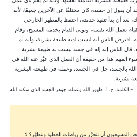
رت طبيعته البشرية الكاملة نفسها. ولأنه لم يقم بأي عمل
 أن يقول إن جسده كان مختلفًا عن الآخرين جميعًا، لأنه
ك، بعد أن بدأ تنفيذ خدمته، احتفظ بالمظهر الخارجي
يام بعمل الله نفسه، وتولى القيام بخدمة المسيح، وقام
، افترض الناس أنه ليست لديه طبيعة بشرية، وأنه لم
اه، قال الناس إنه إله في جسد ليست له طبيعة بشرية
وء الفهم هذا من حقيقة أن العمل الذي عبَّر عنه الله في
بل الله بالجسد، حل في الجسد، وعمله في طبيعته البشرية
عة بشرية.
– الكلمة، ج. 1. ظهور الله وعمله. جوهر الجسد الذي سكنه الله
ن المسيحيون أن نتحرَّر من رباطات الخطية ونتطهَّر؟ لا