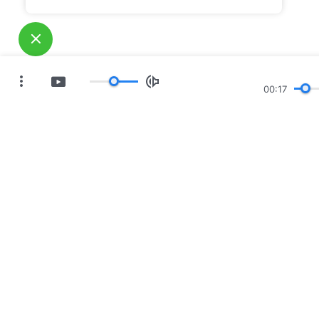
00:18
ات
معرض صور
أخبار
مَن نحن
لفعل إلى الأرض! هل تريد دخوله؟
اعرف المزيد
Mess