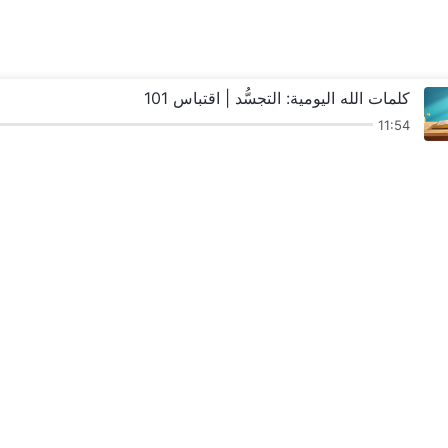
كلمات الله اليومية: التجسُّد | اقتباس 101
11:54
ترانيم
قراءات
عظات وشركة
شهاد
نزل ملكوت الله.
لقد نزلت المملكة با
تواصل معنا عبر enger