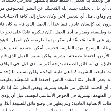
هر. وبعدما بدأ العمل، احتفظ فقط بالمظهر الخارجي لجسده، ولأن
لى أي حال، يختلف جسد الله المُتجسِّد عن البشر المخلوقين من 
 ومأوى مثل أي شخص آخر، وكان يحتاج إلى كافة الاحتياجات ال
ون إليه كإنسان عادي، فيما عدا أن العمل الذي قام به كان فائقً
ة وطبيعية، وبقدر ما أدى العمل، كان تفكيره عاديًا على نحو 
على الله المُتجسِّد أن يفكر بهذه الطريقة، لأن العمل اللاهوتي
 غاية الوضوح. بهذه الطريقة فحسب أمكن لجسده التعبير عن العمل
لأرض، احتفظ بطبيعته البشرية، ولكن بسبب العمل الذي قام ب
خارق، أي أنه فائق للطبيعة بدرجة أكبر من ذي قبل. في الواقع،
 طبيعته البشرية كما هي طيلة الوقت، ولكن بسبب ما وُجد من 
 بغض النظر عمّا اعتقده الناس، احتفظ الله المُتجسِّد بطبيعته
أي الجسد المُكوَّن من طبيعة بشرية. وبغض النظر عمَّا إذا كا
أن الطبيعة البشرية هي الجوهر الأساسي للجسد. قبل أن يؤدي
ات الإنسانية العادية؛ ولم يظهر في وضع فائق للطبيعة أبدًا، ولم 