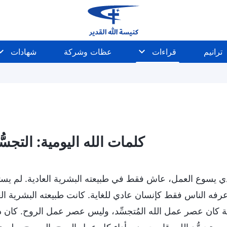
ترانيم
قراءات
عظات وشركة
شهادات
شخصية الله وما لديه وماهيته
أسرار عن الكتاب المقدَّس
كلمات الله اليومية: التجسُّد 
ي يسوع العمل، عاش فقط في طبيعته البشرية العادية. لم يستطع
 عرفه الناس فقط كإنسان عادي للغاية. كانت طبيعته البشرية الع
 كان عصر عمل الله المُتجسِّد، وليس عصر عمل الروح. كان دلي