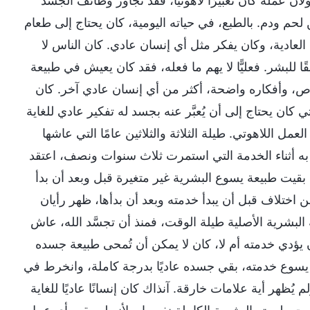
 عمله كان تعبيرًا لاهوتيًّا، فقد تجاوز وظائف الجسد
لحم ودم. بالطبع، في حياته اليومية، كان يحتاج إلى طعام
عادية، وكان يفكر مثل أي إنسان عادي. كان الناس لا
ا للبشر. فعليًّا لا يهم ما فعله، فقد كان يعيش في طبيعة
خاص، وأفكاره واضحة، أكثر من أي إنسان عادي آخر. كان
 كان يحتاج إلى أن يُعبَّر عنه بجسد له تفكير عادي للغاية
 اللاهوتي. طيلة الثلاثة والثلاثين عامًا التي عاشها
ه أثناء الخدمة التي استمرت ثلاث سنوات ونصف، اعتقد
 بقيت طبيعة يسوع البشرية غير متغيرة قبل وبعد أن بدأ
اختلاف قبل أن يبدأ خدمته وبعد أن بدأها، ظهر رأيان
 البشرية الأصلية طيلة الوقت، فمنذ أن تجسَّد الله، عاش
ن يؤدي خدمته أم لا، كان لا يمكن أن تُمحى طبيعة جسده
 يسوع خدمته، بقي جسده عاديًا بدرجة كاملة، وانخرط في
يُظهر أية علامات خارقة. آنذاك كان إنسانًا عاديًا للغاية