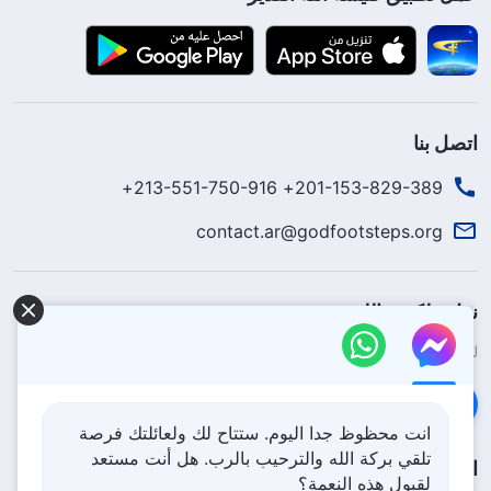
اتصل بنا
201-153-829-389+ 213-551-750-916+
contact.ar@godfootsteps.org
نزل ملكوت الله.
لقد نزلت المملكة بالفعل إلى الأرض! هل تريد دخوله؟
اعرف المزيد
تواصل معنا عبر Messenger
انت محظوظ جدا اليوم. ستتاح لك ولعائلتك فرصة
تلقي بركة الله والترحيب بالرب. هل أنت مستعد
اتبعنا
لقبول هذه النعمة؟