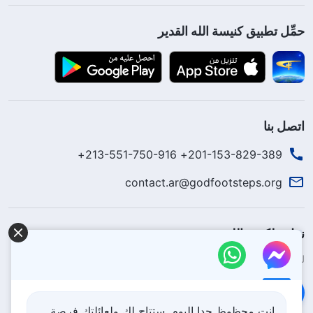
حمِّل تطبيق كنيسة الله القدير
اتصل بنا
201-153-829-389+ 213-551-750-916+
contact.ar@godfootsteps.org
نزل ملكوت الله.
لقد نزلت المملكة بالفعل إلى الأرض! هل تريد دخوله؟
اعرف المزيد
تواصل معنا عبر Messenger
انت محظوظ جدا اليوم. ستتاح لك ولعائلتك فرصة