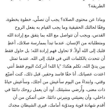
الطريقة؟
وماذا عن محتوى الصلاة؟ يجب أن تصلّي، خطوة بخطوة،
وفقًا لحالتك الحقيقية وما يجب القيام به بفعل الروح
القدس، ويجب أن تتواصل مع الله بما يتفق مع إرادة الله
ومتطلباته من الإنسان. عندما تبدأ بممارسة صلاتك، أعطِ
قلبك إلى الله أولاً. لا تحاول فهم إرادة الله؛ بل حاول فقط
أن تتحدث بالكلمات التي في قلبك إلى الله. عندما تمثل
بين يديَّ الله، تكلم هكذا: "يا الله! أدركتُ اليوم فقط أنني
اعتدت عصيانك. أنا حقًا فاسد وحقير. قبل ذلك، كنت أضيّع
وقتي، وابتداءً من اليوم سأعيش من أجلك، وسأعيش حياةً
ذات معنى، وأُرضي مشيئتك. أود أن يعمل روحك دائمًا في
داخلي، وأن يضيئني وينيرني دائمًا، حتى أتمكن من أن
أقدم شهادة قوية ومدوّية أمامك، فيرى الشيطان مجدك