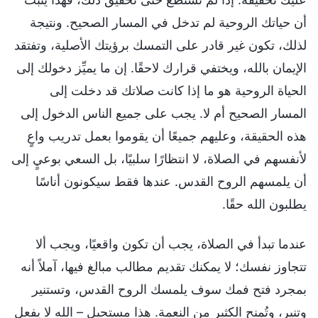
أن حياتك الروحية لم تدخل في المسار الصحيح. ونتيجة
لذلك، تكون غير قادر على التمسك برؤيتك الأصلية، وتفتقد
الإيمان بالله، ويختفي قرارك لاحقًا. إن ما يميِّز دخولك إلى
الحياة الروحية هو ما إذا كانت صلاتك قد دخلت إلى
المسار الصحيح أم لا. يجب على جميع الناس الدخول إلى
هذه الحقيقة، وعليهم جميعًا أن يقوموا بعمل تدريب واعٍ
لأنفسهم في الصلاة، لا انتظارًا سلبيًا، بل السعي بوعيٍ إلى
أن يلمسهم الروح القدس. عندها فقط سيكونون أناسًا
يطلبون الله حقًا.
عندما تبدأ في الصلاة، يجب أن تكون واقعيًا، ويجب ألا
تتجاوز نفسك؛ لا يمكنك تقديم مطالب مبالغ فيها، آملاً أنه
بمجرد فتح فمك سوف يلمسك الروح القدس، وتستنير
وتنير، وتُمنح الكثير من النعمة. هذا مستحيل – الله لا يفعل