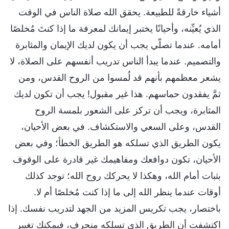
أشياء خارقةً للطبيعة. يحقق الله صلاة الناس في الوقت
الذي يُعيِّنه، وأحيانًا يختبر إيمانك لمعرفة ما إذا كنتَ مُخلصًا
أمامه. عندما تصلّي يجب أن يكون لديك الإيمان والمثابرة
والتصميم. عندما يبدأ الناس تدريب أنفسهم على الصلاة، لا
يشعر معظمهم بأنهم قد لُمسوا من الروح القدس، ومن
ثمَّ يفقدون حماسهم. هذا غير مقبول! يجب أن تكون لديك
المثابرة، ويجب أن تركز على الشعور بلمسة الروح
القدس، وعلى السعي والاستكشاف. في بعض الأحيان،
يكون الطريق الذي تسلكه هو الطريق الخطأ؛ وفي بعض
الأحيان، تكون دوافعك ومفاهيمك غير قادرة على الوقوف
بثبات أمام الله، وهكذا لا يحركك روح الله؛ توجد كذلك
أوقات عندما ينظر الله إلى ما إذا كنت مُخلصًا أم لا.
باختصار، يجب تكريس المزيد من الجهد لتدريب نفسك. إذا
اكتشفت أن الطريق الذي تسلكه منحرف، فيمكنك تغيير