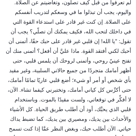
لم تعرفوا من قبل كيف تصلّون، وتغاضيتم عن الصلاة.
واليوم، يجب أن تبذلوا ما في وسعكم لتدريب أنفسكم
على الصلاة. إن كنت غير قادر على استدعاء القوة التي
في داخلك لتحب الله، فكيف يمكنك أن تصلّي؟ يجب أن
تقول: "يا الله! إن قلبي غير قادر على حبك حقًا، أتمنى أن
أحبك لكني أفتقد القوة. ماذا عليَّ أن أفعل؟ أتمنى منك أن
تفتح عينيّ روحي، وأتمنى لروحك أن يلمس قلبي، حتى
أظهر أمامك متجردًا من جميع حالاتي السلبية، وغير مقيد
بأي شخص أو أمر أو شيء؛ أضع قلبي عاريًا تمامًا أمامك،
حتى أكرِّس كل كياني أمامك، وتختبرني كيفما تشاء. الآن،
لا أفكِّر في توقعاتي، ولست مقيدًا بالموت. وباستخدام
قلبي الذي يحبَّك، أود أن أطلب طريق الحياة. كل الأشياء
والأحداث بين يديك، ومصيري بين يديك، كما تضبط يداك
حياتي. الآن أطلب حبك، وبغض النظر عمَّا إذا كنت تسمح