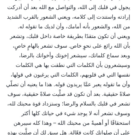
يجول في قلبك إلى الله، والتواصل مع الله بعد أن أدركت
إرادته واستندت إلى كلامه، ويعني الشعور بالقرب الشديد
من الله، والشعور بأنه أمامك، وأن لديك ما تقوله له.
ويعني أن تكون متقدًا بطريقة خاصة داخل قلبك، وتشعر
بأن الله رائع على نحوٍ خاص. سوف تشعر بالهامٍ خاصٍ،
وبعد سماع كلماتك، سيشعر إخوتك وأخواتك بالرضا،
وسيشعرون بأن الكلمات التي نطقت بها هي الكلمات
نفسها التي في قلوبهم، الكلمات التي يرغبون في قولها،
وأن ما تقوله يعبر عمَّا يريدون قوله. هذا ما يعنيه أن تصلّي
صلاةً حقيقية. بعد أن تكون قد صلَّيت صلاةً حقيقية، سوف
تشعر في قلبك بالسلام والرضا؛ وستزداد قوة محبتك لله،
وسوف تشعر أنه لا يوجد شيء في حياتك كلها أكثر
استحقاقًا أو أهميةً من محبتك الله – وهذا كله سيبرهن
على أن صلواتك كانت فعّالة. هل سبق لك أن صلَّيت بهذه