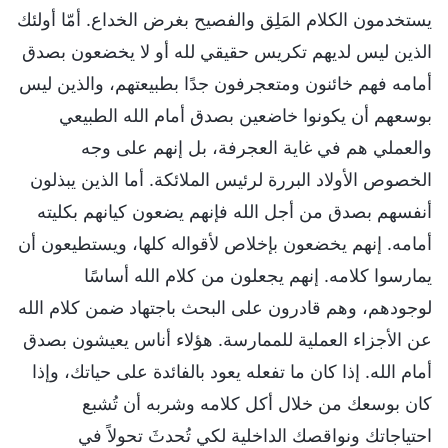
يستخدمون الكلام المَلِق والفصيح بغرض الخداع. أمّا أولئك
الذين ليس لديهم تكريس حقيقي لله أو لا يخضعون بصدق
أمامه فهم خائنون ومتعجرفون جدًا بطبيعتهم، والذين ليس
بوسعهم أن يكونوا خاضعين بصدق أمام الله الطبيعي
والعملي هم في غاية العجرفة، بل إنهم على وجه
الخصوص الأولاد البررة لرئيس الملائكة. أما الذين يبذلون
أنفسهم بصدق من أجل الله فإنهم يضعون كيانهم بكليته
أمامه. إنهم يخضعون بإخلاص لأقواله كلها، ويستطيعون أن
يمارسوا كلامه. إنهم يجعلون من كلام الله أساسًا
لوجودهم، وهم قادرون على البحث باجتهاد ضمن كلام الله
عن الأجزاء العملية للممارسة. هؤلاء أناس يعيشون بصدق
أمام الله. إذا كان ما تفعله يعود بالفائدة على حياتك، وإذا
كان بوسعك من خلال أكل كلامه وشربه أن تُشبع
احتياجاتك ونواقصك الداخلية لكي تُحدثَ تحولاً في