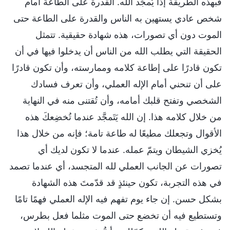
فبهذه الطريقة إذًا يُمجَّد الله. القدرة على الطاعة أمام
شخص عادي يستهين به الناس والقدرة على الطاعة حتى
الموت دون أي تصورات، هذه شهادة حقيقية. تتمثل
الحقيقة التي يطلب الله من الناس أن يدخلوا فيها في أن
تكون قادرًا على إطاعة كلامه وممارسته، وأن تكون قادرًا
على أن تنحني أمام الإله العملي، وأن تعرف فسادك
الشخصي وتفتح قلبك أمامه، وأن تُقتنى منه في النهاية
من خلال كلامه هذا. إن الله يَتَمجَّد عندما تُخضِعكَ هذه
الأقوال وتجعلك مطيعًا له طاعة تامة؛ فإنه من خلال هذا
يُخزي الشيطان ويتمّ عمله. عندما لا تكون لديك أي
تصورات عن الجانب العملي لله المتجسد، أي عندما تصمد
في هذه التجربة، تكون حينئذٍ قد قدّمتَ هذه الشهادة
بشكل حسن. إن جاء يوم تفهم فيه الإله العملي فهمًا تامًا
وتستطيع فيه أن تخضع حتى الموت مثلما فعل بطرس،