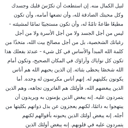
لنيل الكمال منه. إن استطعتَ أن تكرّسَ قلبك وجسدك
وكل محبتك الصادقة لله، وأن تضعها أمامه، وأن تكون
مطيعًا طاعةً تامّةً له، وأن تكون مستجيبًا تمامًا لمشيئته -
ليس من أجل الجسد ولا من أجل الأسرة ولا من أجل
رغباتك الشخصية، بل من أجل مصالح بيت الله، متخذًا من
كلمة الله المبدأ والأساس في كل شيء - عندئذ بفعلك هذا
تكون كل نواياك وآراؤك في المكان الصحيح، وتكون أمام
الله شخصًا يحظى بثنائه. إن الذين يحبهم الله هم أناس
يكونون بكليتهم له. إنهم أناس مكرسون له وحده. أما
الذين يبغضهم الله، فأولئك هم الفاترون تجاهه، وهم الذين
يتمردون عليه. إنه يبغض الذين يؤمنون به ويريدون أن
يبتهجوا به دائمًا، لكنهم يعجزون عن بذل ذواتهم بكليتها من
أجله. إنه يبغض أولئك الذين يحبونه بأقوالهم لكنهم
يتمردون عليه في قلوبهم. إنه يبغض أولئك الذين