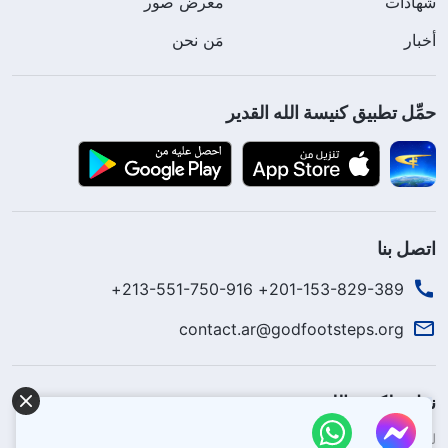
شهادات
معرض صور
أخبار
مَن نحن
حمِّل تطبيق كنيسة الله القدير
اتصل بنا
201-153-829-389+ 213-551-750-916+
contact.ar@godfootsteps.org
نزل ملكوت الله.
لقد نزلت المملكة بالفعل إلى الأرض! هل تريد دخوله؟
اعرف المزيد