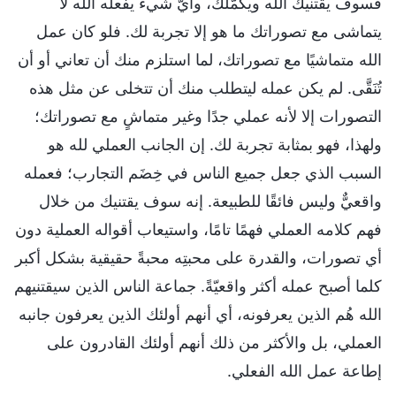
فسوف يقتنيك الله ويكمّلك، وأيُّ شيء يفعله الله لا
يتماشى مع تصوراتك ما هو إلا تجربة لك. فلو كان عمل
الله متماشيًا مع تصوراتك، لما استلزم منك أن تعاني أو أن
تُنَقَّى. لم يكن عمله ليتطلب منك أن تتخلى عن مثل هذه
التصورات إلا لأنه عملي جدًا وغير متماشٍ مع تصوراتك؛
ولهذا، فهو بمثابة تجربة لك. إن الجانب العملي لله هو
السبب الذي جعل جميع الناس في خِضَم التجارب؛ فعمله
واقعيٌّ وليس فائقًا للطبيعة. إنه سوف يقتنيك من خلال
فهم كلامه العملي فهمًا تامًا، واستيعاب أقواله العملية دون
أي تصورات، والقدرة على محبتِه محبةً حقيقية بشكل أكبر
كلما أصبح عمله أكثر واقعيّةً. جماعة الناس الذين سيقتنيهم
الله هُم الذين يعرفونه، أي أنهم أولئك الذين يعرفون جانبه
العملي، بل والأكثر من ذلك أنهم أولئك القادرون على
إطاعة عمل الله الفعلي.