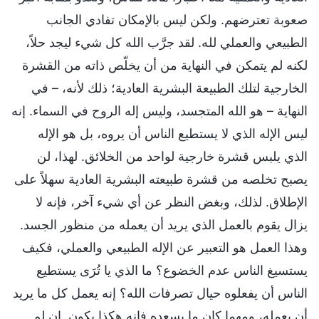
صعوبة تعترضهم. ولكن ليس بالإمكان تفادي الجانب
الطبيعي والعملي لله. لقد جرَّب الله كل شيء ليجد حلاً،
لكنه لم يتمكن في النهاية من أن يخلّص ذاته من القشرة
الخارجية لتلك الطبيعة البشرية العادية؛ ذلك لأنه، – في
النهاية – هو الله المتجسد، وليس إله الروح في السماء. إنه
ليس الإله الذي لا يستطيع الناس أن يروه، بل هو الإله
الذي يلبس قشرة خارجية لواحد من الخلائق. لهذا، لن
يصبح تخلصه من قشرة طبيعته البشرية العادية سهلاً على
الإطلاق. لذلك، وبغض النظر عن أي شيء آخر، فإنه لا
يزال يقوم بالعمل الذي يريد أن يعمله من منظور الجسد.
وهذا العمل هو التعبير عن الإله الطبيعي والعملي، فكيف
يستسيغ الناس عدم الخضوع؟ ما الذي يا تُرَى يستطيع
الناس أن يفعلوه حيال تصرفات الله؟ إنه يعمل كل ما يريد
أن يعمله، ومهما كان ما يسعده فإنه هكذا يكون. إن لم