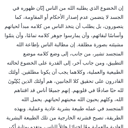
إن الخضوع الذي يطلبه الله من الناس إبّان ظهوره في
الجسد لا يتضمن عدم إصدار الأحكام أو المقاومة، كما
يتصورون، بل يطلب أن يتخذ الناس من كلامه مبدأ لحياتهم
وأساسًا لبقائهم، وأن يمارسوا جوهر كلامه تمامًا، وأن يتمّوا
مشيئته بصورة مطلقة. إن مطالبة الناس بإطاعة الله
المتجسد تشير، من جانب، إلى وضع كلامه موضع
التطبيق، ومن جانب آخر، إلى القدرة على الخضوع لحالته
الطبيعية والعملية، وكلاهما يجب أن يكونا مطلقين. أولئك
القادرون على تحقيق كلا الجانبين، هم أولئك الذين يُكِنّونَ
لله حبًا صادقًا في قلوبهم. إنهم جميعًا أناس قد اقتناهم
الله، وكلهم يحبون الله محبتهم لحياتهم. يحمل الله
المتجسد في عمله طبيعة بشرية عادية وعملية. وبهذه
الطريقة، تصبح قشرته الخارجية من تلك الطبيعة البشرية
العادية والعملية معًا اختبارًا هائلاً للناس، وتغدو بمثابة أكبر