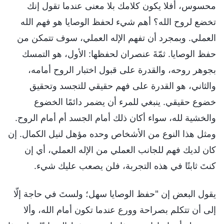
محسوس، أفلا يكون كلامك بلا معنى عندما تقول إنك
تخضع لروح الله؟ أهم شيء لحفظ الوصايا هو فهم الله
العملي. وبمجرد أن تفهم الإله العملي، سوف تتمكن من
حفظ الوصايا. ثمّةَ عنصران لحفظها: الأول، هو التمسك
بجوهر روحه، والقدرة على قبول اختبار الروح أمامه،
والثاني، هو القدرة على فهم حقيقي للتجسد وتحقيق
خضوع حقيقي. ينبغي للمرء أن يضمر دائمًا الخضوع
والخشية لله، سواء أكان ذلك أمام الجسد أم أمام الروح.
ومثل هذا النوع من الأشخاص وحده مؤهل لنيل الكمال. إن
كان لديك فهم للجانب العملي من الإله العملي، أي إن
كنتَ ثابتًا في هذه التجربة، فلن يصعب عليك شيء.
يقول البعض إن "حفظ الوصايا سهل؛ ولستَ في حاجة إلّا
إلى أن تتكلم بصراحة وورع عندما تكون أمام الله، وألا