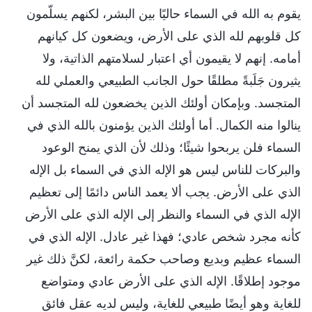
يقوم به الله في السماء حاليًا بين البشر، لكنهم يسلّمون
كل قلوبهم لله الذي على الأرض، ويضعون كل كيانهم
أمامه. إنهم لا يقيمون أي اعتبار لسلامتهم الذاتية، ولا
يثيرون جَلَبةً مطلقًا حول الجانب الطبيعي والعملي لله
المتجسد. وبإمكان أولئك الذين يخضعون لله المتجسد أن
ينالوا منه الكمال. أما أولئك الذين يؤمنون بالله الذي في
السماء فلن يربحوا شيئًا؛ وذلك لأن الذي يمنح الوعود
والبركات للناس ليس هو الإله الذي في السماء بل الإله
الذي على الأرض. يجب ألا يعمد الناس دائمًا إلى تعظيم
الإله الذي في السماء والنظر إلى الإله الذي على الأرض
كأنه مجرد شخص عادي؛ فهذا غير عادل. الإله الذي في
السماء عظيم وبديع وصاحب حكمة رائعة، لكنَّ ذلك غير
موجود إطلاقًا. الإله الذي على الأرض عادي ومتواضع
للغاية وهو أيضًا طبيعي للغاية، وليس لديه عقل فائق