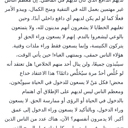
غير مهتمين بعمل الله في التنقية ومنح الكمال، ويبدو الأمر
فعلًا كما لو لم يكن لديهم أي دافع داخلي أبدًا، وحين
تغلبهم الخطايا لا يشعرون أنهم مدينون لله، ولا يتمتعون
بالوعي ليشعروا بالندم. إنهم لا يسعون وراء الحق أو
يتركون الكنيسة، وإنما يسعون فقط وراء ملذات وقتية.
هؤلاء الناس حمقى، وبمنتهى الغباء! حين يأتي الوقت،
سينُبذون جميعًا، ولن ينال أحد منهم الخلاص! هل تعتقد أنه
لو خُلِّص أحدٌ مرة سيُخَلَّص دائمًا؟ هذا الاعتقاد خداع
محض! فكل مَنْ لا يسعون للدخول في الحياة سيوبَّخون،
ومعظم الناس ليس لديهم على الإطلاق أي اهتمام
بالدخول في الحياة أو الرؤى أو ممارسة الحق. لا يسعون
وراء الدخول، وبالتأكيد لا يسعون وراء الدخول إلى عمق
أكبر. ألا يدمرون أنفسهم؟ الآن، هناك عدد من الناس الذين
تتحسن ظروفهم باستمرار. وكلما زاد عمل الروح القدس