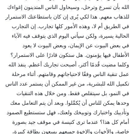
الله بأن تسرع وترحل، وسيحاول الناس المتدينون إغواءك
للذهاب معهم. هذا لكي يُرى إن كان باستطاعتك الاستمرار
في الطريق أم لا، وهذه الأمور كلها تجارب. إن التجارب
الحالية يسيرة، ولكن سيأتي اليوم الذي يتوقف فيه الآباء
في بعض البيوت عن الإيمان، وبعض البيوت لا يعود
الأطفال فيها يؤمنون. هل ستكون قادرًا على الاستمرار؟
وكلما مضيت قُدمًا أكثر، أصبحت تجاربك أعظم. ينفذ الله
عمل تنقية الناس وفقًا لاحتياجاتهم وقامتهم. أثناء مرحلة
تكميل الله للبشرية، من غير الممكن أن يستمر عدد الناس
في النمو، بل سيتقلص فقط. ومن خلال هذه التنقيات
وحدها يمكن للناس أن يُكمَّلوا. وبعد أن يتم التعامل معك
وتأديبك واختبارك وتوبيخك ولعنك، فهل ستستطيع الصمود
أمام كل هذا؟ عندما ترى كنيسة في موقف جيد بصورة
خاصة، والأخوات والإخوة جميعهم يسعون بطاقة كبيرة،