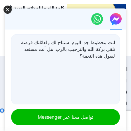
كلمة الله – الله ذاته، الفريد (أ)
سلطان الله (أ) (الجزء
الخامس)
1:01:01
انت محظوظ جدا اليوم. ستتاح لك ولعائلتك فرصة
تلقي بركة الله والترحيب بالرب. هل أنت مستعد
لقبول هذه النعمة؟
القائمة
الصفحة الرئيسية
الكتب
فيديوهات
ترانيم
قراءات
عظات وشركة
شهادات
معرض صور
يجب عليك أن تحافظ على عبادتك لله
تواصل معنا عبر Messenger
00:00
44:25
أخبار
مَن نحن