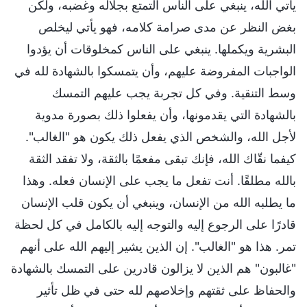
يأتي الله، ينبغي على الناس التمتع بجلاله وغضبه، ولكن
بغض النظر عن مدى صرامة كلامه، فهو يأتي ليخلص
البشرية ويكملها. ينبغي على الناس كمخلوقات أن يؤدوا
الواجبات المفروضة عليهم، وأن يتمسكوا بالشهادة لله في
وسط التنقية. وفي كل تجربة يجب عليهم التمسك
بالشهادة التي يقدمونها، وأن يفعلوا ذلك بصورة مدوية
لأجل الله، والشخص الذي يفعل ذلك يكون هو "الغالب".
كيفما نقّاك الله، فإنك تبقى مفعمًا بالثقة، ولا تفقد الثقة
بالله مطلقًا. أنت تفعل ما يجب على الإنسان فعله. وهذا
ما يطلبه الله من الإنسان، وينبغي أن يكون قلب الإنسان
قادرًا على الرجوع إليه والتوجه إليه بالكامل في كل لحظة
تمر. هذا هو "الغالب". إن الذين يشير إليهم الله على أنهم
"غالبون" هم الذين لا يزالون قادرين على التمسك بالشهادة
والحفاظ على ثقتهم وإخلاصهم لله حتى في ظل تأثير