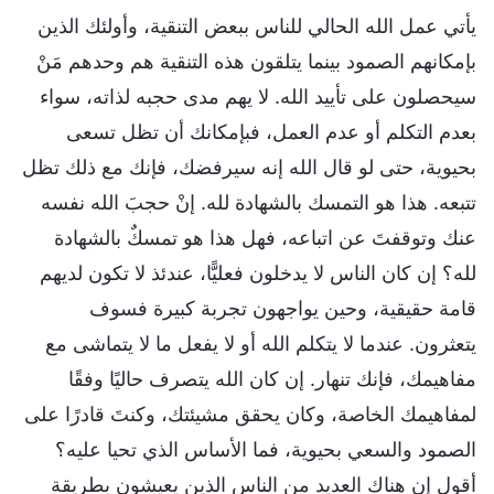
يأتي عمل الله الحالي للناس ببعض التنقية، وأولئك الذين
بإمكانهم الصمود بينما يتلقون هذه التنقية هم وحدهم مَنْ
سيحصلون على تأييد الله. لا يهم مدى حجبه لذاته، سواء
بعدم التكلم أو عدم العمل، فبإمكانك أن تظل تسعى
بحيوية، حتى لو قال الله إنه سيرفضك، فإنك مع ذلك تظل
تتبعه. هذا هو التمسك بالشهادة لله. إنْ حجبَ الله نفسه
عنك وتوقفتَ عن اتباعه، فهل هذا هو تمسكٌ بالشهادة
لله؟ إن كان الناس لا يدخلون فعليًّا، عندئذ لا تكون لديهم
قامة حقيقية، وحين يواجهون تجربة كبيرة فسوف
يتعثرون. عندما لا يتكلم الله أو لا يفعل ما لا يتماشى مع
مفاهيمك، فإنك تنهار. إن كان الله يتصرف حاليًا وفقًا
لمفاهيمك الخاصة، وكان يحقق مشيئتك، وكنتَ قادرًا على
الصمود والسعي بحيوية، فما الأساس الذي تحيا عليه؟
أقول إن هناك العديد من الناس الذين يعيشون بطريقة