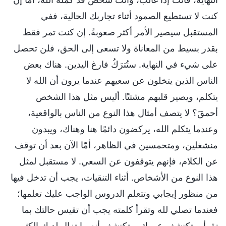
كنت لا تستطيع الصمود أثناء تجاربك الحالية، ففي
المستقبل سيصير الأمر أكثر صعوبةً. إن كنت تمر فقط
بقدر بسيط من المعاناة ولا تسعى إلى الحق، فلن تحصل
على شيء في النهاية. ستُترَكُ فارغ اليدين. هناك بعض
الناس الذين يتخلون عن سعيهم عندما يرون أن الله لا
يتكلم، ويصير قلبهم مشتتًا. أليس مثل هذا الشخص
أحمقَ؟ لا يتصف أمثال هذا النوع من الناس بالواقعية،
وعندما يتكلم الله، يركضون دائمًا هنا وهناك، ويبدون
منشغلين، ومتحمسين في الظاهر، أمّا الآن بعد أن توقف
عن الكلام، فإنهم يتوقفون عن السعي. لا مستقبل لمثل
هذا النوع من الأشخاص. أثناء التنقيات، يجب أن تدخل فيها
من منظور إيجابي وتتعلم الدروس الواجب عليك تعلمها؛
فعندما تصلي لله وتقرأ كلمته يجب أن تقيس حالتك بما
تقرأ، وتكتشف عيوبك، وتكتشف أنه ما تزال لديك الكثير