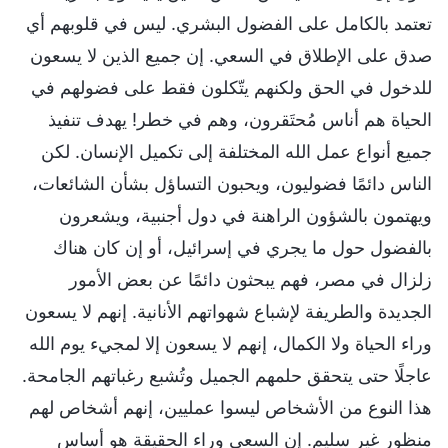
تعتمد بالكامل على الفضول البشري. ليس في قلوبهم أي
صدق على الإطلاق في السعي. إن جميع الذين لا يسعون
للدخول في الحق ولكنهم يتّكلون فقط على فضولهم في
الحياة هم أناس مُحتَقرون، وهم في خطر! يهدف تنفيذ
جميع أنواع عمل الله المختلفة إلى تكميل الإنسان. لكن
الناس دائمًا فضوليون، ويحبون التساؤل بشأن الشائعات،
ويهتمون بالشؤون الراهنة في دول أجنبية، ويشعرون
بالفضول حول ما يجري في إسرائيل، أو إن كان هناك
زلزال في مصر، فهم يبحثون دائمًا عن بعض الأمور
الجديدة والطريفة لإشباع شهواتهم الأنانية. إنهم لا يسعون
وراء الحياة ولا الكمال، إنهم لا يسعون إلا لمجيء يوم الله
عاجلًا حتى يتحقق حلمهم الجميل وتُشبع رغباتهم الجامحة.
هذا النوع من الأشخاص ليسوا عمليين، إنهم أشخاص لهم
منظور غير سليم. إن السعي وراء الحقيقة هو أساس