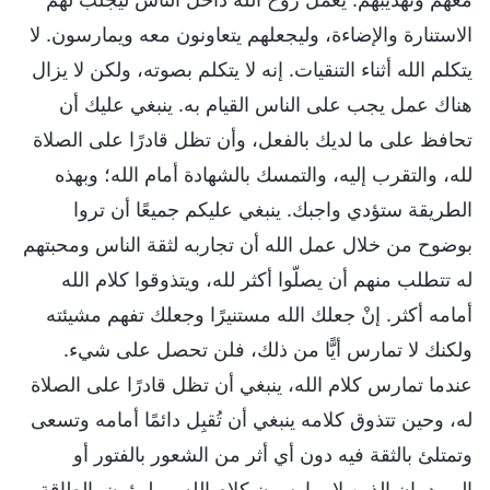
الاستنارة والإضاءة، وليجعلهم يتعاونون معه ويمارسون. لا
يتكلم الله أثناء التنقيات. إنه لا يتكلم بصوته، ولكن لا يزال
هناك عمل يجب على الناس القيام به. ينبغي عليك أن
تحافظ على ما لديك بالفعل، وأن تظل قادرًا على الصلاة
لله، والتقرب إليه، والتمسك بالشهادة أمام الله؛ وبهذه
الطريقة ستؤدي واجبك. ينبغي عليكم جميعًا أن تروا
بوضوح من خلال عمل الله أن تجاربه لثقة الناس ومحبتهم
له تتطلب منهم أن يصلّوا أكثر لله، ويتذوقوا كلام الله
أمامه أكثر. إنْ جعلك الله مستنيرًا وجعلك تفهم مشيئته
ولكنك لا تمارس أيًّا من ذلك، فلن تحصل على شيء.
عندما تمارس كلام الله، ينبغي أن تظل قادرًا على الصلاة
له، وحين تتذوق كلامه ينبغي أن تُقبِل دائمًا أمامه وتسعى
وتمتلئ بالثقة فيه دون أي أثر من الشعور بالفتور أو
البرود. إن الذين لا يمارسون كلام الله مملوؤون بالطاقة