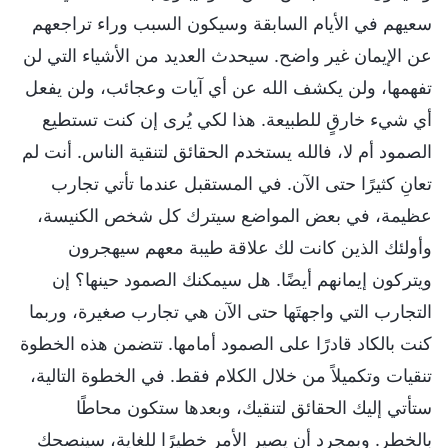
سعيهم في الأيام السابقة وسيكون السبب وراء تراجعهم
عن الإيمان غير واضح. سيحدث العديد من الأشياء التي لن
تفهمها، ولن يكشف الله عن أي آيات وعجائب، ولن يفعل
أي شيء خارقٍ للطبيعة. هذا لكي يُرى إن كنت تستطيع
الصمود أم لا، فالله يستخدم الحقائق لتنقية الناس. أنت لم
تعانِ كثيرًا حتى الآن. في المستقبل عندما تأتي تجارب
عظيمة، في بعض المواضع سيترك كل شخص الكنيسة،
وأولئك الذين كانت لك علاقة طيبة معهم سيهجرون
ويتركون إيمانهم أيضًا. هل سيمكنك الصمود حينها؟ إن
التجارب التي واجهتَها حتى الآن هي تجارب صغيرة، وربما
كنت بالكاد قادرًا على الصمود أمامها. تتضمن هذه الخطوة
تنقيات وتكميلاً من خلال الكلام فقط. في الخطوة التالية،
ستأتي إليك الحقائق لتنقيك، وبعدها ستكون محاطًا
بالخطر. وبمجرد أن يصير الأمر خطيرًا للغاية، سينصحك