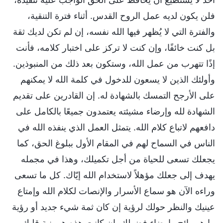
فلن يكون لديه عمل الروح القدس. أثناء فترة التنقية،
والفترة التي لا يُظهر فيها الله نفسه، إن لم تكن لديك ثقة
بل كنت خائفًا، وإن كنت لا تركز على اختبار كلامه، فأنت
إذًا تتهرب من عمل الله، وستكون بعد ذلك من المنبوذين.
وأولئك الذين لا يسعون للدخول في كلمة الله لا يمكنهم
على الأرجح التمسك بالشهادة له. إن القادرين على تقديم
الشهادة لله وإرضاء مشيئته يعتمدون جميعًا بالكامل على
دافعهم لاتباع كلام الله. يتمثل العمل الذي ينفذه الله في
الناس في السماح لهم في المقام الأول ببلوغ الحق، كما
يجعلك تسعى للحياة من أجل تكميلك، وهذا في مجمله
يهدف إلى جعلك مؤهلاً لاستخدام الله إيّاك. كل ما تسعى
وراءه الآن هو سماع الأسرار والإنصات لكلام الله وإمتاع
عينيك والنظر حولك لرؤية إن كان ثمة شيء جديد أو رؤية
ما هو رائج وإرضاء فضولك. إن كانت هذه هي نية قلبك،