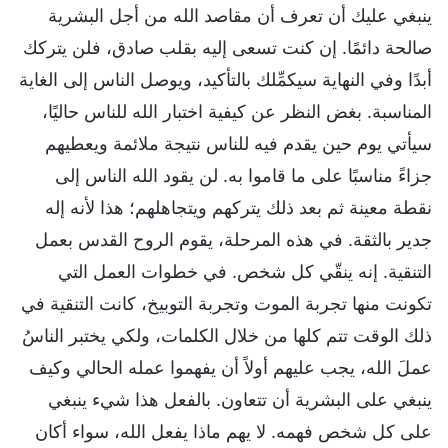
ينبغي عليك أن تعرف أن مقاصد الله من أجل البشرية
صالحة دائمًا. إن كنت تسعى إليه بقلب صادق، فلن يتركك
أبدًا وفي النهاية سيكمِّلك بالتأكيد، ويوصل الناس إلى الغاية
المناسبة. بغض النظر عن كيفية اختبار الله للناس حاليًا،
سيأتي يوم حين يقدم فيه للناس نتيجة ملائمة ويعطيهم
جزاءً مناسبًا على ما قاموا به. لن يقود الله الناس إلى
نقطة معينة ثم بعد ذلك يتركهم ويتجاهلهم؛ هذا لأنه إله
جدير بالثقة. في هذه المرحلة، يقوم الروح القدس بعمل
التنقية. إنه ينقّي كل شخص. في خطوات العمل التي
تكونت منها تجربة الموت وتجربة التوبيخ، كانت التنقية في
ذلك الوقت تتم كلها من خلال الكلمات، ولكي يختبر الناسُ
عملَ الله، يجب عليهم أولاً أن يفهموا عمله الحالي وكيف
ينبغي على البشرية أن تتعاون. بالفعل هذا شيء ينبغي
على كل شخص فهمه. لا يهم ماذا يفعل الله، سواء أكان