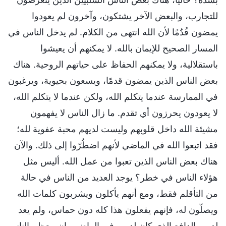
للتجارب، والبعض الآخر يشتكون، وآخرون لم يعودوا
يمضون قُدُمًا لأن الله انتهى من الكلام. لم يدخل الناس في
المسار الصحيح للإيمان بالله. لا يمكنهم أن يعيشوا
باستقلالية، ولا يمكنهم الحفاظ على حياتهم الروحية. هناك
بعض الناس الذين يمضون قدمًا، ويسعون بحيوية، ويرغبون
في الممارسة عندما يتكلم الله، ولكن عندما لا يتكلم الله،
لا يعودون يحرزون أي تقدم. ما زال الناس لا يفهمون
مشيئة الله داخل قلوبهم وليست لديهم محبة عفوية لله؛
فقد اتبعوا الله في الماضي لأنهم اضطُرّوا إلى ذلك. والآن
هناك بعض الناس الذين تعبوا من عمل الله. أليس مثل
هؤلاء الناس في خطر؟ يوجد العديد من الناس في حالة
من التأقلم فقط، ومع أنهم يأكلون ويشربون كلمات الله
ويصلّون له، فإنهم يفعلون هذا كله دون حماس، ولم يعد
لديهم الدافع الذي كان لديهم في الماضي. إن معظم الناس