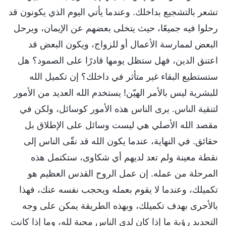
تشعر بالتشجيع بداخلك. وعندما يأتي اليوم الذي يكونون قد
رحلوا فيه جميعًا، حيث يتخلى بعضهم عن الإيمان، ويرحل
البعض لممارسة الأعمال أو للزواج، ويكون البعض قد
اعتنق الدين، فهل ستظل يومها قادرًا على الصمود؟ هل
ستستطيع البقاء غير متأثر في داخلك؟ إن تكميل الله
للبشرية ليس بالأمر الهيّن! يستخدم الله العديد من الأمور
لتنقية الناس. يرى الناس هذه الأمور كوسائل، ولكن في
مقصد الله الأصلي هي ليست وسائل على الإطلاق بل
حقائق. في النهاية، عندما يكون الله قد نقّى الناس إلى
نقطة معينة ولم تعد لديهم أي شكاوى، ستكتمل هذه
المرحلة من عمله. إن عمل الروح القدس العظيم هو
تكميلك، وعندما لا يقوم بعمله ويحجب نفسه عنك، فهذا
بالأحرى بهدف تكميلك، وبهذه الطريقة يمكن على وجه
التحديد رؤية ما إذا كان لدى الناس محبة لله، وما إذا كانت