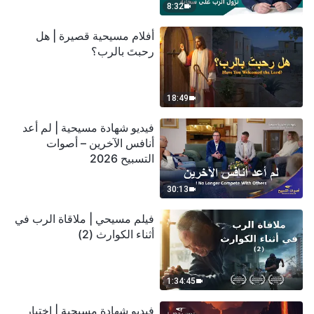
8:32
أفلام مسيحية قصيرة | هل
رحبتَ بالرب؟
18:49
فيديو شهادة مسيحية | لم أعد
أنافس الآخرين – أصوات
التسبيح 2026
30:13
فيلم مسيحي | ملاقاة الرب في
أثناء الكوارث (2)
1:34:45
فيديو شهادة مسيحية | اختبار