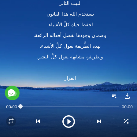
البيت الثاني
يستخدم الله هذا القانون
لحفظ حياة كلِّ الأشياء،
وضمان وجودها بفضل أفعاله الرائعة.
بهذه الطَّريقة يعول كلَّ الأشياء.
وبطريقةٍ مشابهة يعول كلَّ البشر.
القرار
خلق الله السَّماوات والأرض
وكلَّ شيءٍ مِن أجل البشر.
00:00
00:00
خلق بيئة الإنسان وصنع عالمًا عظيمًا.
ويستخدم كلَّ ما خلقه ليحفظ ويحمي
موطن البشر الَّذي خلقه،