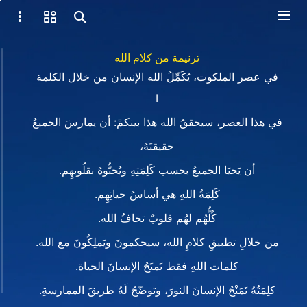
ترنيمة من كلام الله
في عصر الملكوت، يُكَمِّلُ الله الإنسان من خلال الكلمة
I
في هذا العصر، سيحققُ الله هذا بينكمْ: أن يمارسَ الجميعُ
حقيقتَهُ،
أن يَحيَا الجميعُ بحسب كَلِمَتِهِ ويُحبُّوهُ بقلُوبِهِم.
كَلِمَةُ اللهِ هي أساسُ حياتِهِم.
كُلُّهُم لهُم قلوبٌ تخافُ الله.
من خلالِ تطبيقِ كلامِ الله، سيحكمونَ ويَملِكُونَ مع الله.
كلمات اللهِ فقط تَمنَحُ الإنسانَ الحياة.
كلِمَتُهُ تَمَنْحُ الإنسانَ النورَ، وتوضّحُ لَهُ طريقَ الممارسةِ.