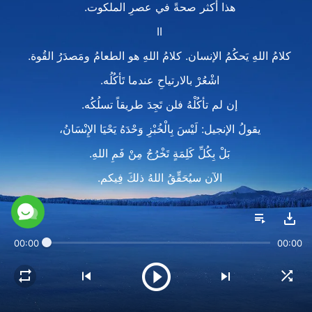
هذا أكثر صحةً في عصرِ الملكوت.
II
كلامُ اللهِ يَحكُمُ الإنسان. كلامُ اللهِ هو الطعامُ ومَصدَرُ القُوة.
اشْعُرْ بالارتياحِ عندما تَأكُلُه.
إن لم تأكُلْهُ فلن تَجِدَ طريقاً تسلُكُه.
يقولُ الإنجيل: لَيْسَ بِالْخُبْزِ وَحْدَهُ يَحْيَا الإِنْسَانُ،
بَلْ بِكُلِّ كَلِمَةٍ تَخْرُجُ مِنْ فَمِ اللهِ.
الآن سيُحَقِّقُ اللهُ ذلكَ فِيكم.
كلمات اللهِ فقط تَمنَحُ الإنسانَ الحياة.
كلِمَتُهُ تَمَنْحُ الإنسانَ النورَ، وتوضّحُ لَهُ طريقَ الممارسةِ.
00:00
00:00
هذا أكثر صحةً في عصرِ الملكوت.
III
في هذا العصر، يَستخدِمُ اللهُ الكلِمةَ بشكلٍ أساسيٍ لِيَحكُمَ كُلَّ