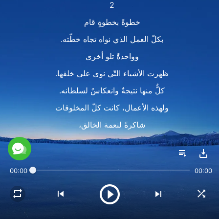
2
خطوةً بخطوةٍ قام
بكلّ العمل الذي نواه تجاه خطّته.
وواحدةً تلو أخرى
ظهرت الأشياء التّي نوى على خلقها.
كلٌّ منها نتيجةٌ وانعكاسٌ لسلطانه.
ولهذه الأعمال، كانت كلّ المخلوقات
شاكرةً لنعمة الخالق،
وشاكرةً لإحسان الخالق.
3
00:00
00:00
عندما بدأت أعمال الله الرائعة
تكشف عن نفسها،
خطوةً فخطوةً امتلأ العالم