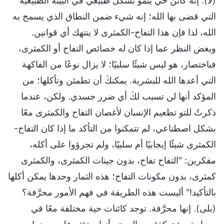
(لا). إنه كائن حي ينمو بشكل طبيعي في البيئة الطبيعية
التي قضى بها الله؛ إنه شيء ضمن النطاق الذي يسمح به
الله، لذا فإن هذا التفاح-الكمثرى لا ينتهك أي قوانين.
وبغض النظر عما إذا كان له خصائص التفاح أو الكمثرى،
فباختصار، هو ليس شيئًا سلبيًا؛ لا يزال نوعًا من الفاكهة
التي أعدها الله للبشرية. يمكنكَ أن تطمئن وتأكلها؛ من
المؤكد أنها لن تسبب لكَ أي ضرر جسدي. ولكن، عندما
ذكرتُ للتو تطعيم الإنسان لأغصان التفاح والكمثرى معًا
بشكل اصطناعي، لم تتمكنوا من التأكد ما إذا كان التفاح-
الكمثرى شيئًا إيجابيًا أم سلبيًا، ولم تجرؤوا على أكله،
مفكرين: "التفاح تفاح، بدون جينات الكمثرى، والكمثرى
كمثرى، بدون مكونات التفاح؛ هذه الثمار وحدها يمكن أكلها
بالتأكيد!" أليست هذه الطريقة في فهم الأمور محرَّفة؟
(بلى). إنها محرَّفة. توجد كائنات حية مختلفة معًا في