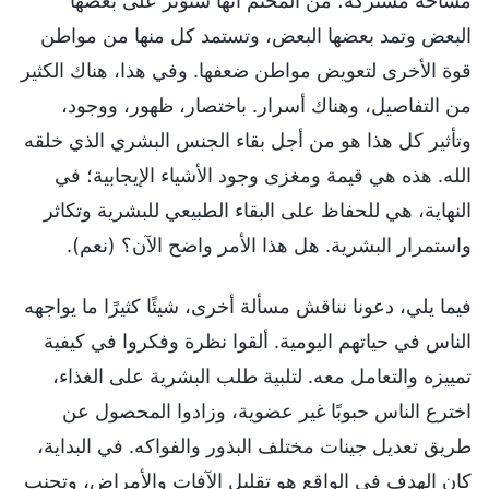
مساحة مشتركة؛ من المحتم أنها ستؤثر على بعضها
البعض وتمد بعضها البعض، وتستمد كل منها من مواطن
قوة الأخرى لتعويض مواطن ضعفها. وفي هذا، هناك الكثير
من التفاصيل، وهناك أسرار. باختصار، ظهور، ووجود،
وتأثير كل هذا هو من أجل بقاء الجنس البشري الذي خلقه
الله. هذه هي قيمة ومغزى وجود الأشياء الإيجابية؛ في
النهاية، هي للحفاظ على البقاء الطبيعي للبشرية وتكاثر
واستمرار البشرية. هل هذا الأمر واضح الآن؟ (نعم).
فيما يلي، دعونا نناقش مسألة أخرى، شيئًا كثيرًا ما يواجهه
الناس في حياتهم اليومية. ألقوا نظرة وفكروا في كيفية
تمييزه والتعامل معه. لتلبية طلب البشرية على الغذاء،
اخترع الناس حبوبًا غير عضوية، وزادوا المحصول عن
طريق تعديل جينات مختلف البذور والفواكه. في البداية،
كان الهدف في الواقع هو تقليل الآفات والأمراض، وتجنب