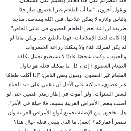
فقد انتصرتم على هذا العالم وتغلبتم على الشيطان.
ويقول آخرون: "بما أن الطعام غير العضوي ضار جدًا
بالناس وآثاره لا يمكن علاجها، فلن آكله ببساطة. سأجد
طريقة لزراعة بعض الطعام العضوي في فنائي الخاص".
إذا كانت لديك الإمكانيات، فهذا بالطبع جيد. ولكن ماذا لو
لم يكن لمنزلك فناء ولا يمكنك زراعة الخضروات
والحبوب، وكنت شخصًا عاديًا لا يستطيع تحمل تكلفة
الطعام العضوي؟ إذن، كل ما يمكنك فعله هو تناول
الطعام غير العضوي. ويقول بعض الناس: "إذا أكلت طعامًا
غير عضوي، فيمكنه على الأقل أن يبقيني على قيد الحياة
لبعض السنوات، ولن أموت في إطار زمني قصير. حتى لو
أصبت ببعض الأمراض الغريبة بسببه، فلا حيلة في الأمر".
هل تخافون من الإصابة بجميع أنواع الأمراض الغريبة وأن
تقصر أعماركم؟ (نعم). ما الذي ينبغي فعله حيال هذا؟