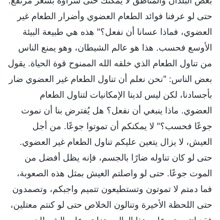
بعض البلدان والمناطق لا يمكنك حتى شراؤه بسعر مرتفع.
حتى لو عرفنا فوائد الطعام العضوي وأضرار الطعام غير
العضوي، فماذا عسانا أن نفعل؟" هذه هي طبيعة البيئة
الأوسع فحسب. هذا هو عالم الشيطان، وهو يمنع الناس
من تناول الطعام الذي خلقه الله الممنوح قوة الحياة. يقول
بعض الناس: "نحن نعلم أن تناول الطعام غير العضوي ضار
بأجسادنا، لكن ليس لدينا الإمكانيات لتناول الطعام
العضوي. ماذا ينبغي أن نفعل؟ هل يُفترض بنا أن نموت
جوعًا فحسب؟" لا يمكنكم أن تموتوا جوعًا. من أجل
العيش، لا يزال يتعين عليكم تناول الطعام غير العضوي.
حتى لو كان تناوله ضارًا بالجسم، فإنه يظل أفضل من
الموت جوعًا. حتى لو واصلتم العيش بمثل هذه الصعوبة،
فما دمتم لا تموتون وتستطيعون تتميم واجبكم، وتصمدون
حتى اللحظة الأخيرة وتنالون الخلاص حتى لو كنتم معتلين،