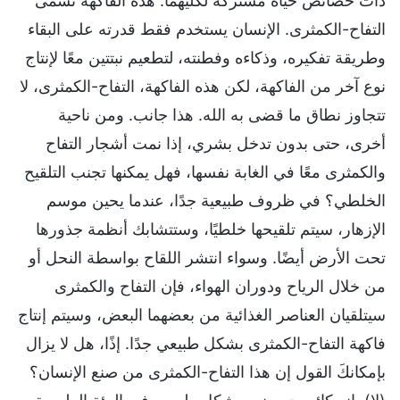
ذات خصائص حياة مشتركة لكليهما. هذه الفاكهة تسمى
التفاح-الكمثرى. الإنسان يستخدم فقط قدرته على البقاء
وطريقة تفكيره، وذكاءه وفطنته، لتطعيم نبتتين معًا لإنتاج
نوع آخر من الفاكهة، لكن هذه الفاكهة، التفاح-الكمثرى، لا
تتجاوز نطاق ما قضى به الله. هذا جانب. ومن ناحية
أخرى، حتى بدون تدخل بشري، إذا نمت أشجار التفاح
والكمثرى معًا في الغابة نفسها، فهل يمكنها تجنب التلقيح
الخلطي؟ في ظروف طبيعية جدًا، عندما يحين موسم
الإزهار، سيتم تلقيحها خلطيًا، وستتشابك أنظمة جذورها
تحت الأرض أيضًا. وسواء انتشر اللقاح بواسطة النحل أو
من خلال الرياح ودوران الهواء، فإن التفاح والكمثرى
سيتلقيان العناصر الغذائية من بعضهما البعض، وسيتم إنتاج
فاكهة التفاح-الكمثرى بشكل طبيعي جدًا. إذًا، هل لا يزال
بإمكانكَ القول إن هذا التفاح-الكمثرى من صنع الإنسان؟