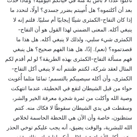
تأكلوا عددًا لا بأس به منه في حياتكم اليومية؟ وماذا حدث
بعد أن أكلتموه؟ هل أُصِبتم بضرر جسدي؟ أولًا، لنحدد ما
إذا كان التفاح-الكمثرى شيئًا إيجابيًا أم سلبيًا. قلتم إنه لا
ينبغي أكله. المعنى الضمني لهذا القول هو أن التفاح-
الكمثرى شيء سلبي، ولذلك لا ينبغي أكله. هل هذا ما
قصدتموه؟ (نعم). إذًا، هل هذا الفهم صحيح؟ هل ينبغي
فهم مسألة التفاح-الكمثرى بهذه الطريقة؟ لو لم أقدم لكم
المثال لعقد شركة، لكنتم ظننتم أنه لا ينبغي أكل التفاح-
الكمثرى، وأن أكله سيصيبكم بالتسمم؛ تمامًا مثلما أُغويت
حواء من قبل الشيطان لتقع في الخطيئة، عندما انتهكت
وصية الله وأكلت من ثمرة شجرة معرفة الخير والشر،
وسقطت في يدي الشيطان سقوطًا لا فكاك منه. كنتم
ستظنون، خاصة وأن الآن هي اللحظة الحاسمة لخلاص
الله للبشرية، والوقت يضيق، أنه يجب عليكم توخي الحذر