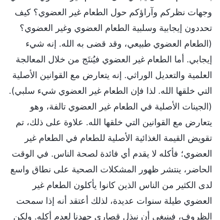
وجهات نظركم وآراؤكم حول الطعام غير العضوي؟ كيف
تحددون إيجابية وسلبية الطعام العضوي وغير العضوي؟
(الطعام العضوي طبيعي، وقد قضى به الله. إنه شيء
إيجابي. أما الطعام غير العضوي فيُنتَج من خلال المعالجة
العلمية والتعديل الوراثي. إنه يتعارض مع القوانين الأصلية
التي خلقها الله. لذا فإن الطعام غير العضوي شيء سلبي).
(الجينات الأصلية في الطعام غير العضوي تالفة، وهو
يتعارض مع القوانين التي خلقها الله. علاوة على ذلك، تم
تقويض القيمة الغذائية الأصلية للطعام في الطعام غير
العضوي؛ فأكله لا يقدم أي فائدة لصحة الناس. في الوقت
الحاضر، ينتشر ظهور المشكلات الصحية على نطاق واسع
لدى الكثير من الناس الذين كانوا يأكلون الطعام غير
العضوي طيلة سنوات عديدة، لذلك أعتقد أنه إذا سمحت
الظروف، فينبغي أن نبذل قصارى جهدنا لعدم أكله. ولكن