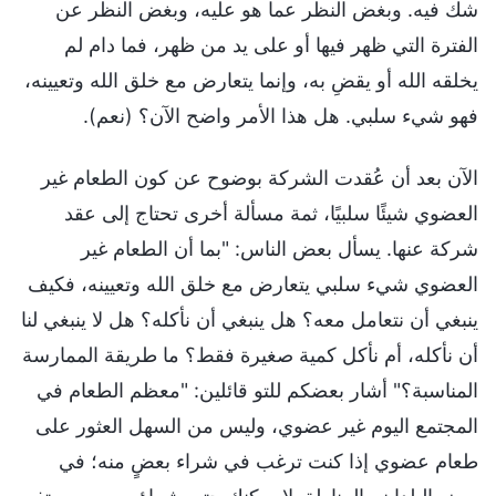
شك فيه. وبغض النظر عما هو عليه، وبغض النظر عن
الفترة التي ظهر فيها أو على يد من ظهر، فما دام لم
يخلقه الله أو يقضِ به، وإنما يتعارض مع خلق الله وتعيينه،
فهو شيء سلبي. هل هذا الأمر واضح الآن؟ (نعم).
الآن بعد أن عُقدت الشركة بوضوح عن كون الطعام غير
العضوي شيئًا سلبيًا، ثمة مسألة أخرى تحتاج إلى عقد
شركة عنها. يسأل بعض الناس: "بما أن الطعام غير
العضوي شيء سلبي يتعارض مع خلق الله وتعيينه، فكيف
ينبغي أن نتعامل معه؟ هل ينبغي أن نأكله؟ هل لا ينبغي لنا
أن نأكله، أم نأكل كمية صغيرة فقط؟ ما طريقة الممارسة
المناسبة؟" أشار بعضكم للتو قائلين: "معظم الطعام في
المجتمع اليوم غير عضوي، وليس من السهل العثور على
طعام عضوي إذا كنت ترغب في شراء بعضٍ منه؛ في