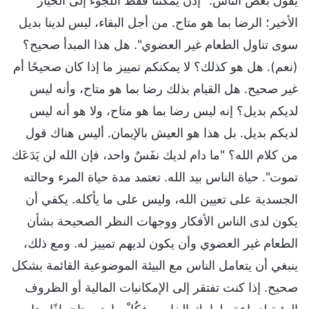
يقول بعض الناس: "إذن يمكننا فقط اللجوء إلى الخيار
الأخير؛ الرضا بما هو متاح. من أجل البقاء، ليس لدينا بديل
سوى تناول الطعام غير العضوي". هل هذا المبدأ صحيح؟
(نعم). هل هو كذلك؟ لا يمكنكم تمييز ما إذا كان صحيحًا أم
غير صحيح. هل القيام بذلك رضا بما هو متاح، وأنه ليس
لديكم بديل؟ إنه ليس رضا بما هو متاح، ولا هو أنه ليس
لديكم بديل. بل هذا هو العيش بالإيمان. أليس هناك قول
من كلام الله؟ "ما دام لديك نفَسٌ واحد، فإن الله لن يَدَعَك
تموت". حياة الناس بيد الله. تعتمد مدة حياة المرء وحالته
الجسدية على تعيين الله، وليس على ما يأكله. يكفي أن
يكون لدى الناس الأفكار ووجهات النظر الصحيحة بشأن
الطعام غير العضوي وأن يكون لديهم تمييز له. ومع ذلك،
ينبغي أن يتعامل الناس مع البيئة الموضوعية القائمة بشكل
صحيح. إذا كنت تفتقر إلى الإمكانيات المالية أو الظروف