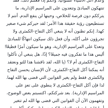
وعدم أكل الأشياء عشوائيًا، وأنكم إذا فعلتم ذلك، فقد
تنتهكون المبادئ وتتعدون على المراسيم الإدارية، ما
يترككم دون فرصة للخلاص، وحينها لن ينفع الندم. أنتم لا
تستطيعون رؤية حقيقة هذا الأمر؛ لقد حيركم شيء صغير
كهذا. إنكم تظنون أنه لا ينبغي أكل التفاح-الكمثرى ولا
تجرؤون على أكله، وأن فعل ذلك سيكون انتهاكًا للمبادئ
وتعديًا على المراسيم الإدارية، وهو ما سيكون أمرًا فظيعًا!
أليس هذا ما تفكرون فيه جميعًا؟ إذًا، هل ينبغي أن تأكلوا
التفاح-الكمثرى أم لا؟ (يا الله، لقد ناقشنا هذا للتو ونعتقد
أنه يمكننا أكل التفاح-الكمثرى، لأن الإنسان يحسن التفاح
والكمثرى فقط ولم يغير القوانين التي قضى بها الله لهما.
لذا فإن أكل التفاح-الكمثرى لا ينطوي على تعدٍ على
المراسيم الإدارية). بعد شركتكم، اكتسبتم بعض الوضوح،
وتفهمون الآن أن القوانين التي قضى بها الله لم تتغير