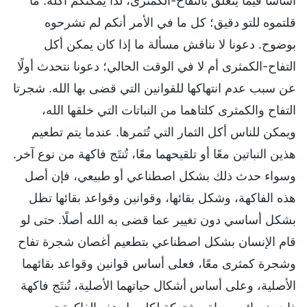
أساسًا فيما يتعلق بالتفاح-الكمثرى، لذا يمكنكم أكله. ما
قلتموه للتو دقيق؛ كل ما في الأمر أنكم لم تشرحوه
بوضوح. دعونا لا نناقش مسألة ما إذا كان يمكن أكل
التفاح-الكمثرى أم لا في الوقت الحالي؛ دعونا نتحدث أولًا
عن سبب عدم انتهاكها للقوانين التي قضى بها الله. شجرتا
التفاح والكمثرى كلتاهما من النباتات التي خلقها الله،
ويمكن للناس أكل الثمار التي تُثمرها. عندما يتم تطعيم
هذين النباتين معًا أو تلقيحهما معًا، تُنتَج فاكهة من نوع آخر.
وسواء حدث ذلك بشكل اصطناعي أو طبيعي، فإن أصل
هذه الفاكهة، وشكل بقائها، وقوانين وقواعد بقائها تظل
بشكل أساسي دون تغيير عما قضى به الله أصلًا. حتى لو
قام الإنسان بشكل اصطناعي بتطعيم أغصان شجرة تفاح
وشجرة كمثرى معًا، فعلى أساس قوانين وقواعد بقائهما
الأصلية، وعلى أساس أشكال حياتهما الأصلية، تُنتَج فاكهة