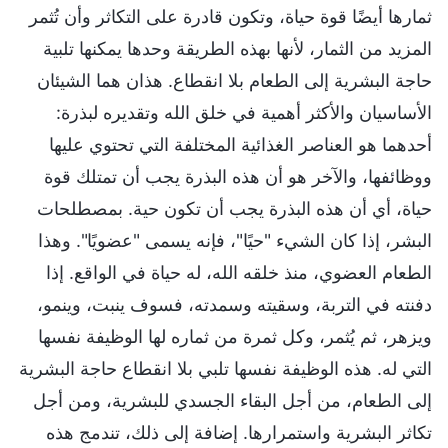
ثمارها أيضًا قوة حياة، وتكون قادرة على التكاثر وأن تُثمر
المزيد من الثمار، لأنها بهذه الطريقة وحدها يمكنها تلبية
حاجة البشرية إلى الطعام بلا انقطاع. هذان هما الشيئان
الأساسيان والأكثر أهمية في خلق الله وتقديره لبذرة:
أحدهما هو العناصر الغذائية المختلفة التي تحتوي عليها
ووظائفها، والآخر هو أن هذه البذرة يجب أن تمتلك قوة
حياة، أي أن هذه البذرة يجب أن تكون حية. بمصطلحات
البشر، إذا كان الشيء "حيًا"، فإنه يسمى "عضويًا". وهذا
الطعام العضوي، منذ خلقه الله، له حياة في الواقع. إذا
دفنته في التربة، وسقيته وسمدته، فسوف ينبت، وينمو،
ويزهر، ثم يُثمر، وكل ثمرة من ثماره لها الوظيفة نفسها
التي له. هذه الوظيفة نفسها تلبي بلا انقطاع حاجة البشرية
إلى الطعام، من أجل البقاء الجسدي للبشرية، ومن أجل
تكاثر البشرية واستمرارها. إضافة إلى ذلك، تندمج هذه