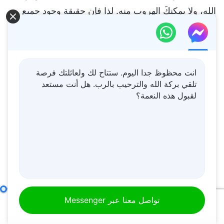
انت محظوظ جدا اليوم. ستتاح لك ولعائلتك فرصة
تلقي بركة الله والترحيب بالرب. هل أنت مستعد
لقبول هذه النعمة؟
كيفية السعي إلى الحق (18)
الجزء الخامس
تواصل معنا عبر Messenger
00:00
57:51