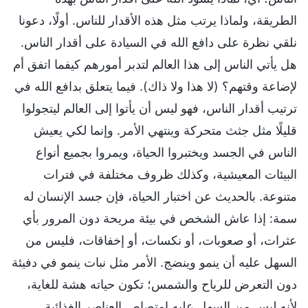
الطريقة، ولماذا يرتب مثل هذه الأقدار للناس. أولًا، دعونا
نلقي نظرة على دافع الله في السيادة على أقدار الناس.
هل يأتي الناس إلى هذا العالم لتدبر أمورهم كيفما اتفق أم
لإضاعة وقتهم؟ (لا هذا ولا ذاك). فيما يتعلق بدافع الله في
ترتيب أقدار الناس، فهو ليس أن يأتوا إلى العالم ليتجولوا
قليلًا مثل جثث متحركة وينتهي الأمر. وإنما لكي يعيش
الناس في الجسد ويختبروا الحياة، ويمروا بجميع أنواع
البيئات المعيشية، وكذلك ظروف مختلفة في فترات
متنوعة. بالحديث عن اختبار الحياة، فإن جسد الإنسان له
سمة: إذا عاش الشخص في بيئة مريحة دون المرور بأي
عثرات، أو صعوبات، أو نكسات، أو إخفاقات، فليس من
السهل عليه أن ينمو وينضج. الأمر مثل نبات ينمو في دفيئة
دون التعرض للرياح والشمس؛ تكون حياته هشة للغاية،
لأنه ليس من السهل عليه امتصاص العناصر الغذائية