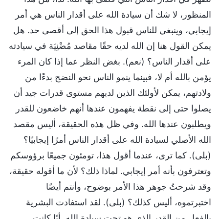
المنظور، لا شك أن سيادة الله على أقدار الناس هي أمر
إيجابي، وينبغي للناس قبول هذا الحق إلى أقصى حد. هل
يمكن القول هنا إن الله لديه حقًا مقاصد مُضْنِيَة في سيادته
على أقدار الناس؟ (نعم). بغض النظر عما إذا كان المرء
يؤمن بالله أم لا، فبينما ينمو الناس نحو النضج بدءًا من
ولادتهم، يمكن لأولئك الذين لديهم مستوى قدرات جيد أن
يصلوا حتى إلى نقطة يفهمون عندها أنهم خاضعون للقدر
ويطلبون عندها الله. وفي ظل هذه الحقيقة، أليس مقصد
الله الأصلي لسيادة الله على أقدار الناس أمرًا إيجابيًا؟
(بلى). كما ترى، عندما أقول هذا، تومئون جميعًا برؤوسكم
وتعترفون بأنه أمر إيجابي. لماذا ذلك؟ لأن ما أقوله حقيقة،
وقد شرحتُ جوهر هذا الأمر بوضوح، وأنتم أيضًا
اختبرتموه، أليس كذلك؟ (بلى). لقد استفادت البشرية
بالفعل من القدر الذي هو تحت سيادة الله. أيًا كانت