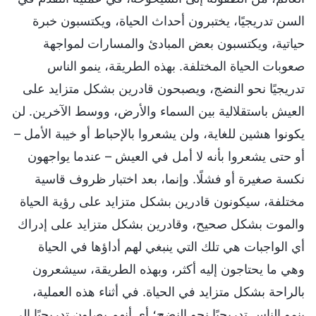
السن تدريجيًا، يختبرون أحداث الحياة، ويكتسبون خبرة
حياتية، ويكتسبون بعض المبادئ والمسارات لمواجهة
صعوبات الحياة المختلفة. بهذه الطريقة، ينمو الناس
تدريجيًا نحو النضج، ويصبحون قادرين بشكل متزايد على
العيش باستقلالية بين السماء والأرض، ووسط الآخرين. لن
يكونوا هشين للغاية، ولن يشعروا بالإحباط أو خيبة الأمل –
أو حتى يشعروا بأنه لا أمل في العيش – عندما يواجهون
نكسة صغيرة أو فشلًا. وإنما، بعد اختبار ظروف قاسية
مختلفة، سيكونون قادرين بشكل متزايد على رؤية الحياة
والموت بشكل صحيح، وقادرين بشكل متزايد على إدراك
أي الواجبات هي تلك التي ينبغي لهم أداؤها في الحياة
وهي ما يحتاجون إليه أكثر، وبهذه الطريقة، سيشعرون
بالراحة بشكل متزايد في الحياة. في أثناء هذه العملية،
ينمو الناس تدريجيًا نحو النضج؛ أي أنهم يصلون تدريجيًا إلى