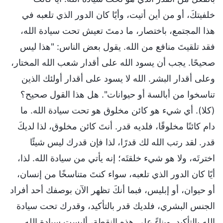
خلفيتكَ، أو من أين أتيت، وأيًا كان الدور الذي تلعبه في
هذا المجتمع، باختصار، ما دمتَ تعيش تحت سيادة الله،
فقد تلقيتَ منافع من الله. يقول بعض الناس: "هذا ليس
صحيحًا. يجب أن يسود الله على أقدار شعب الله المختار،
وعلى أقدار البشر. الله لا يسود على أقدار أولئك الذين
تناسخوا من أبالسة أو حيوانات". هل هذا القول صحيح؟
(كلا). أي شيء هو كائن مخلوق هو تحت سيادة الله. ما
دام كائنًا مخلوقًا، فلديه قدر. أنتَ كائن مخلوق، لذا لديكَ
قدر. لقد رتب الله لك قدرًا، لذا فإن قدرك ليس شيئًا
اخترتَه، ولا هو شيء خلقتَه؛ إنه يأتي من سيادة الله. لذا،
أيًا كان الدور الذي تلعبه، سواء كنتَ متناسخًا من إنسان،
أو حيوان، أو إبليس، فبما أنكَ تظهر الآن بوصفك أحد أفراد
الجنس البشري، فلديك قدر بالتأكيد، وقدرك تحت سيادة
الله بالتأكيد. وبناءً على هذه النقطة، أليست سيادة الله