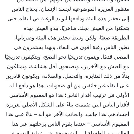
منظور الغريزة الموضوعية لجسد الإنسان، يحتاج الناس
إلى تحفيز هذه البيئة ودافعها لتوليد الرغبة في البقاء، حتى
يتمكنوا من العيش بجلد. ظاهريًا، يبدو العيش بهذه
الطريقة صعبًا، ولكن وسط تحفيز هذه البيئة وضرباتها،
يطور الناس رغبة أقوى في البقاء، وبهذا يستمرون في
المضي قدمًا، وينمون تدريجيًا نحو النضج، ويتكيفون تدريجيًا
مع العيش مع الآخرين، ويصبحون أقل هشاشة، ويمتلكون
بدلًا من ذلك المثابرة، والتحمل، والصلابة، ويكونون قادرين
على البقاء غير خائفين من أي صعوبات. هذا هو دافع الله
الأولي في ترتيب أقدار الناس؛ هذا هو المفهوم الأساسي
لأقدار الناس التي صُممت بناءً على الشكل الأصلي لغريزة
أجسادهم. هذا جانب. والجانب الآخر هو أنه – بناءً على هذا
المفهوم الأساسي – عندما يقوم الناس برحلتهم عبر هذا
العالم، من الطفولة إلى الشيخوخة، في عملية التقدم في