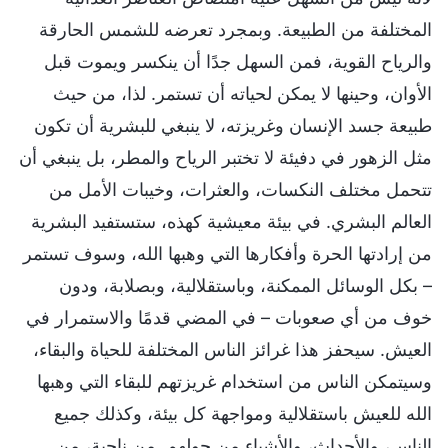
المختلفة من الطبيعة. وبمجرد تعرضه للشمس الحارقة
والرياح القوية، فمن السهل جدًا أن ينكسر ويموت قبل
الأوان، وحينها لا يمكن لحياته أن تستمر. لذا، من حيث
طبيعة جسد الإنسان وغريزته، لا ينبغي للبشرية أن تكون
مثل الزهور في دفيئة لا تختبر الرياح والمطر، بل ينبغي أن
تتحمل مختلف النكسات، والعثرات، وخيبات الأمل من
العالم البشري. في بيئة معيشية كهذه، ستستفيد البشرية
من إرادتها الحرة وأفكارها التي وهبها الله، وسوف تستمر
– بكل الوسائل الممكنة، وباستقلالية، وبصلابة، ودون
خوف من أي صعوبات – في المضي قدمًا والاستمرار في
العيش. سيحفز هذا غرائز الناس المختلفة للحياة والبقاء،
وسيتمكن الناس من استخدام غريزتهم للبقاء التي وهبها
الله للعيش باستقلالية ومواجهة كل بيئة، وكذلك جميع
الناس، والأحداث، والأشياء من حولهم. من ناحية، من