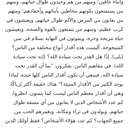
وأبناء عاقين؛ ومنهم من هم وحيدون طوال حياتهم، ومنهم
من يستمتعون بكونهم محاطين بأبنائهم وأحفادهم؛ ومنهم
من يعانون من المرض والألم طوال حياتهم، ويعيشون في
كرب عظيم، ومنهم من يتمتعون بالقوة والصحة، ويعيشون
حياة مريحة وحرة، ويموتون في النهاية بسلام في سن
الشيخوخة. أليست هذه أقدار أنواع مختلفة من الناس؟
(بلى). إذًا هل القدر تحت سيادة الله؟ (إنه تحت سيادة
الله). في مفاهيم الناس، يفكرون: "بما أن القدر تحت
سيادة الله، فينبغي أن تكون أقدار الناس كلها جيدة. لماذا
يوجد الكثير من الأقدار السيئة؟" هناك حقيقة أكثر إرباكًا،
وهي أن أقدار معظم الناس ليست كما يتمنون. انظروا،
كم عدد الأشخاص الذين لا يعانون من أي مشقة طوال
حياتهم، ويولدون في ثراء ومكانة، ويغمرهم الحب من
جميع الجهات؟ كم عدد هؤلاء الأشخاص؟ فقط أولئك الذين