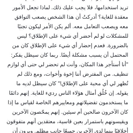
تريد استخدامها، فلا يجب عليك ذلك. لماذا تجعل الأمور
معقدة للغاية؟ أدركتُ أن هذا الشخص يصعب التوافق
معه ويصعب التعامل معه. ألم يكن الأمر ليكون تجنبًا
للمشكلات لو لم أحضر أي شيء على الإطلاق؟ ليس
بالضرورة. فعدم إحضار أي شيء على الإطلاق كان من
المحتمل أن يسبب مشكلة أيضًا. ربما كان سيظل يفكر:
"أنا أستأجر هذا المكان، وأنت لم تحضر لي حتى أي لوازم
تنظيف. من المفترض أننا إخوة وأخوات، ومع ذلك لم
تُظهر لي أي محبة على الإطلاق!" كان سيظل لديه ما
يقوله. إن خُلُق أمثال هؤلاء الناس رديء للغاية. إنهم دائمًا
ما يستخدمون تفضيلاتهم ومعاييرهم الخاصة لقياس ما إذا
كان الآخرون صالحين أم سيئين. إنهم يمحّصون الآخرين
ويقيسونهم باستمرار بعين قاسية، معتقدين أنهم متفوقون
أخلاقيًا بينما لدى الآخرين جميعًا جانب مظلم. ويرون أن