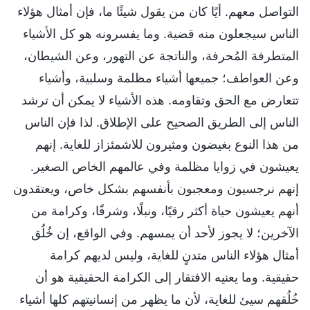
التواصل معهم. أيًا كان من يقول شيئًا ما، فإن أمثال هؤلاء
الناس سيجعلون منه قضية. وما يفسرونه هو كل الأشياء
المتطرفة المُحرفة، والناتجة عن التهور، وعن الشيطان،
وعن العواطف؛ جميعها أشياء مظلمة وسلبية، وأشياء
تتعارض مع الحق وتقاومه. هذه الأشياء لا يمكن أن ترشد
الناس إلى الطريق الصحيح على الإطلاق. لذا فإن الناس
من هذا النوع بغيضون ومثيرون للاشمئزاز للغاية. إنهم
يعيشون في زوايا مظلمة وفي عالمهم الخاص الصغير.
إنهم نرجسيون ومعجبون بأنفسهم بشكل خاص، ويعتقدون
أنهم يعيشون حياة أكثر رقيًا، ونبلًا، وشرفًا، وكرامة من
الآخرين؛ لا يجوز لأحد أن يمسهم. وفي الواقع، إن خُلُق
أمثال هؤلاء الناس متدنٍ للغاية، وليس لديهم كرامة
حقيقية. وما يعنيه الافتقار إلى الكرامة الحقيقية هو أن
خُلُقهم سيئ للغاية، لأن ما يظهر من إنسانيتهم كلها أشياء