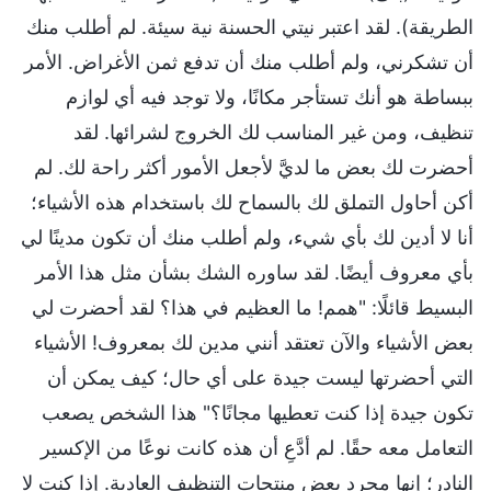
الطريقة). لقد اعتبر نيتي الحسنة نية سيئة. لم أطلب منك
أن تشكرني، ولم أطلب منك أن تدفع ثمن الأغراض. الأمر
ببساطة هو أنك تستأجر مكانًا، ولا توجد فيه أي لوازم
تنظيف، ومن غير المناسب لك الخروج لشرائها. لقد
أحضرت لك بعض ما لديَّ لأجعل الأمور أكثر راحة لك. لم
أكن أحاول التملق لك بالسماح لك باستخدام هذه الأشياء؛
أنا لا أدين لك بأي شيء، ولم أطلب منك أن تكون مدينًا لي
بأي معروف أيضًا. لقد ساوره الشك بشأن مثل هذا الأمر
البسيط قائلًا: "همم! ما العظيم في هذا؟ لقد أحضرت لي
بعض الأشياء والآن تعتقد أنني مدين لك بمعروف! الأشياء
التي أحضرتها ليست جيدة على أي حال؛ كيف يمكن أن
تكون جيدة إذا كنت تعطيها مجانًا؟" هذا الشخص يصعب
التعامل معه حقًا. لم أدَّعِ أن هذه كانت نوعًا من الإكسير
النادر؛ إنها مجرد بعض منتجات التنظيف العادية. إذا كنت لا