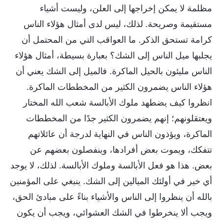
مظلمة لا يمكن إخراجها إلى العلن، وليست أشياء
مستقيمة وصريحة. لذلك، ليس لدى أمثال هؤلاء الناس
كرامة تستحق الذكر. ما العواقب التي من المحتمل أن
يجلبها ميل الناس إلى الشك؟ بعبارة بسيطة، أمثال هؤلاء
الناس مليئون بالحيل الماكرة. فالميل إلى الشك يعني أن
هؤلاء الناس يضمرون الكثير من المخططات الماكرة.
انظروا كيف يضطهد ملوك الأبالسة شعب الله المختار
ويعتقلونهم؛ إنهم يضمرون الكثير جدًا من المخططات
الماكرة، ويؤذون الناس في النهاية لدرجة أن عائلاتهم
تتفكك، ويموت بعض أفرادها، وينفصلون بعضهم عن
بعض. هذا هو فعل الأبالسة وملوك الأبالسة. لذلك، لا يوجد
أي خير في أولئك الميالين إلى الشك. ينبغي على المؤمنين
بالله أن ينظروا إلى الناس والأشياء بناءً على مبادئ الحق،
ويجب ألا ينخرطوا في الشك العشوائي، ويجب أن يكون