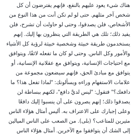
هناك شيء يعود عليهم بالنفع، فإنهم يفترضون أن كل
شخص آخر مثلهم. حتى لو لم تكن أنت من هذا النوع من
الأشخاص، فلن يصدقوا، وحتى لو حاولت أن تشرح، فلن
يفيد ذلك؛ تلك هي الطريقة التي ينظرون بها إليك. إنهم
يستخدمون طريقة خبيثة وشخصية خبيثة لرؤية كل الأشياء
والأمور وكل الناس. وحتى لو كان ما تفعله لائقًا، ويتوافق
مع احتياجات الإنسانية، ويتوافق مع عقلانية الإنسانية، أو
يتوافق مع مبادئ الحق، فإنهم سيضعون مجموعة من
علامات الاستفهام وراءه ويسألونك: "لماذا تفعل هذا؟ ما
دافعك؟" فتقول: "ليس لديَّ دافع"، لكنهم ببساطة لن
يصدقوا ذلك؛ إنهم يصرون على أن ينسبوا إليك دافعًا
وعلى إجبارك على الاعتراف به. أليس أمثال هؤلاء الناس
مثيرين للمتاعب؟ (بلى). من الصعب على الناس الميالين
إلى الشك أن يتوافقوا مع الآخرين. أمثال هؤلاء الناس