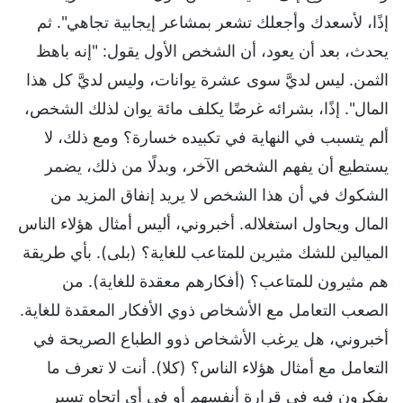
إذًا، لأسعدك وأجعلك تشعر بمشاعر إيجابية تجاهي". ثم
يحدث، بعد أن يعود، أن الشخص الأول يقول: "إنه باهظ
الثمن. ليس لديَّ سوى عشرة يوانات، وليس لديَّ كل هذا
المال". إذًا، بشرائه غرضًا يكلف مائة يوان لذلك الشخص،
ألم يتسبب في النهاية في تكبيده خسارة؟ ومع ذلك، لا
يستطيع أن يفهم الشخص الآخر، وبدلًا من ذلك، يضمر
الشكوك في أن هذا الشخص لا يريد إنفاق المزيد من
المال ويحاول استغلاله. أخبروني، أليس أمثال هؤلاء الناس
الميالين للشك مثيرين للمتاعب للغاية؟ (بلى). بأي طريقة
هم مثيرون للمتاعب؟ (أفكارهم معقدة للغاية). من
الصعب التعامل مع الأشخاص ذوي الأفكار المعقدة للغاية.
أخبروني، هل يرغب الأشخاص ذوو الطباع الصريحة في
التعامل مع أمثال هؤلاء الناس؟ (كلا). أنت لا تعرف ما
يفكرون فيه في قرارة أنفسهم أو في أي اتجاه تسير