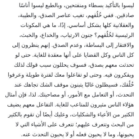
ليسوا بالتأكيد بسطاء ومنفتحين، وبالطبع ليسوا أناسًا
صادقين. ففي خُلُقهم، تغيب عناصر الصدق، والطيبة،
والعقلانية كلها بشكل أساسي. إذًا، ما هي المكونات
الرئيسية لخُلُقهم؟ جنون الارتياب، والخداع، والخبث،
والافتقار إلى البساطة، وعدم الصدق. إنهم ينظرون إلى
كل الناس وكل القضايا على أنها معقدة للغاية. حتى لو
تحدثت معهم بصدق، فسوف يحللون سبب قولك لذلك
ويفكرون فيه. وحتى لو تفاعلوا معك لفترة طويلة وعرفوا
خُلُقك، فسيظلون غالبًا يتبنون موقف الشك تجاهك عند
التحدث، أو التعامل مع الأمور، أو مصاحبتك. لذا، فإن أمثال
هؤلاء الناس مثيرون للمتاعب للغاية. التفاعل معهم يضيف
الكثير من الأعباء والشكليات، وعليك أيضًا أن تقوم بالكثير
من البحث وتتعرف عليهم؛ تتعرف على الأشياء التي لا
يحبونها، وما لا يحبون فعله أو لا يحبون التحدث عنه.