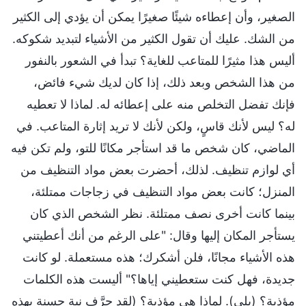
الصغير، وأن إعطاءه شيئًا صغيرًا يمكن أن يؤدي إلى الكثير
من الشك. عليك أن تقول الكثير من الأشياء لتبديد شكوكه.
أليس هذا مثيرًا للمتاعب للغاية؟ تبدأ في الشعور بالنفور
من هذا الشخص وبعد ذلك، إذا كان لديك شيء فائض،
فإنك تفضل التخلص منه على إعطائه له. لماذا لا تعطيه
له؟ ليس لأنك قاسٍ، ولكن لأنك لا تريد إثارة المتاعب. في
الماضي، كان شخص ما قد استأجر مكانًا للتو، ولم تكن فيه
أي لوازم تنظيف. لذلك، أحضرت بعض مواد التنظيف من
المنزل؛ كانت بعض مواد التنظيف في زجاجات ممتلئة،
بينما كانت أخرى نصف ممتلئة. نظر الشخص الذي كان
يستأجر المكان إليها وقال: "على الرغم من أنك أعطيتني
هذه الأشياء مجانًا، فلن أشكرك؛ هذه مستعملة. لو كانت
جديدة، فهل كنت ستعطيني إياها؟" أليست هذه الكلمات
مؤذية؟ (بلى). لماذا هي مؤذية؟ (لقد حرَّف نية حسنة بهذه