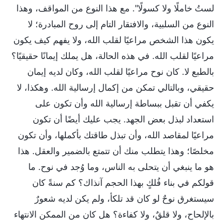
لستُ خاملًا ولا كسولًا". مع هذا النوع من المواقف، وهذا
النوع من السلبية، والافتقار التام إلى روح المبادرة؛ لا
يكون هذا الشخص مراعيًا لقلب الله، ولا يفهم كيف يكون
مراعيًا لقلب الله. في هذه الحالة، هل يملك إيمانًا حقيقيًا؟
بالطبع لا. كان نوح مراعيًا لقلب الله، وكان لديه إيمان
حقيقي، وبالتالي تمكن من إكمال إرسالية الله. وهكذا، لا
يكفي أن تقبل ببساطة إرسالية الله وأن تكون على
استعداد لبذل بعض الجهد. يجب عليك أيضًا أن تكون
مراعيًا لمقاصد الله، وأن تبذل طاقتك بأكملها، وأن تكون
مخلصًا؛ وهذا يتطلب منك أن تتمتع بالضمير والعقل. هذا
هو ما ينبغي أن يتحلى به الناس، وما وُجد في نوح. ما
قولكم في بناء فُلكٍ بهذا الحجم آنذاك؟ كم سنةً كان
سيستغرق نوحٌ لو كان قد تلكأ، ولم يكن لديه شعورٌ
بالإلحاح، ولا قلقٌ، ولا كفاءة؟ هل كان من الممكن الانتهاء