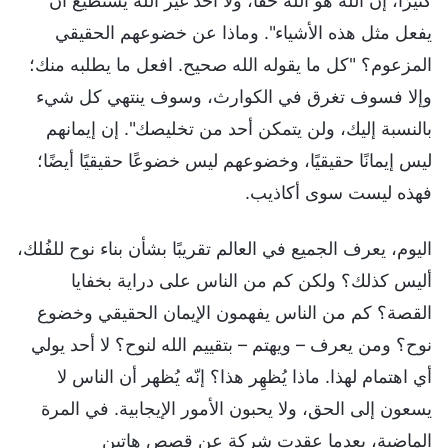
كثيرًا، إن الله هو الله حقًا، ولا أحد غير الله يستطيع أن
يفعل مثل هذه الأشياء". وماذا عن خضوعهم الحقيقي
المزعوم؟ "كل ما يقوله الله صحيح. افعل ما يطلبه منك؛
وإلا فسوف تغرق في الكوارث، وسوف ينتهي كل شيء
بالنسبة إليك، ولن يتمكن أحد من تخليصك". إن إيمانهم
ليس إيمانًا حقيقيًا، وخضوعهم ليس خضوعًا حقيقيًا أيضًا؛
فهذه ليست سوى أكاذيب.
اليوم، يعرف الجميع في العالم تقريبًا بشأن بناء نوح للفُلك،
أليس كذلك؟ ولكن كم من الناس على دراية بخفايا
القصة؟ كم من الناس يفهمون الإيمان الحقيقي وخضوع
نوح؟ ومن يعرف – ويهتم – بتقييم الله لنوح؟ لا أحد يولي
أي اهتمام لهذا. ماذا يُظهِر هذا؟ إنّه يُظهر أن الناس لا
يسعون إلى الحق، ولا يحبون الأمور الإيجابية. في المرة
الماضية، بعدما عقدت شركة عن قصص هاتين