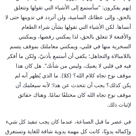
إنهم يفكرون: "سأستمع إلى الأشياء التي تقولها وتتعلق
بالحق، وإلى عظاتك السامية، ولن أتردد في تدوينها حتى لا
أنساها. لكن الأشياء التي تقولها بشأن شراء الطعام
والأقنعة لا تتعلق بالحق، لذا يمكنني رفضها، ويمكنني
السخرية منها في قلبي، ويمكنني معاملتك بموقف يتسم
باللامبالاة والتجاهل؛ يكفي أن أستمع بأذنيّ، ولكن ما أفكر
فيه في قلبي لا يعنيك، وليس من شأنك". هل كان هذا
موقف نوح تجاه كلام الله؟ (كلا). ما الذي يُظهر أنه لم
يكن كذلك؟ يجب أن نتحدث عن هذا؛ لأنه سيعلمك أن
موقف نوح تجاه الله كان مختلفًا تمامًا. وهناك حقائق
لإثبات ذلك.
في عصر ما قبل الصناعة، عندما كان يجب تنفيذ كل شيء
وإكماله يدويًا، كانت كل مهمة يدوية شاقة للغاية وتستغرق