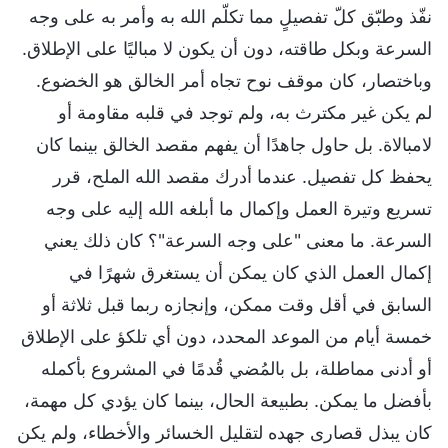
نفّذ وطبّق كلّ تفصيلٍ مما تكلّم الله به وأمر به على وجه
السرعة وبكل طاقته، دون أن يكون لا مباليًا على الإطلاق.
وباختصار، كان موقف نوح تجاه أمر الخالق هو الخضوع.
لم يكن غير مكترث به، ولم توجد في قلبه مقاومة أو
لامبالاة. بل حاول جاهدًا أن يفهم مقصد الخالق بينما كان
يحفظ كل تفصيل. عندما أدرك مقصد الله الملح، قرر
تسريع وتيرة العمل وإكمال ما أبلغه الله إليه على وجه
السرعة. ما معنى "على وجه السرعة"؟ كان ذلك يعني
إكمال العمل الذي كان يمكن أن يستغرق شهرًا في
السابق في أقل وقت ممكن، وإنجازه ربما قبل ثلاثة أو
خمسة أيام من الموعد المحدد، دون أي تلكؤ على الإطلاق
أو أدنى مماطلة، بل بالمُضي قُدمًا في المشروع بأكمله
بأفضل ما يمكن. بطبيعة الحال، بينما كان يؤدي كل مهمة،
كان يبذل قصارى جهده لتقليل الخسائر والأخطاء، ولم يكن