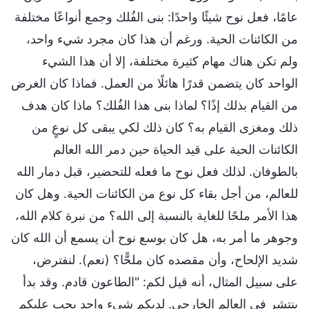
عامًا، فعل نوح شيئًا واحدًا: بنى الفُلك وجمع أنواعًا مختلفة
من الكائنات الحية. ورغم أن هذا كان مجرد شيء واحد،
ولم تكن هناك مهام كثيرة مختلفة، إلا أن هذا الشيء
الواحد كان يتضمن قدرًا هائلًا من العمل. فماذا كان الغرض
من القيام بذلك إذًا؟ لماذا بنى هذا الفُلك؟ ماذا كان هدف
ذلك ومغزى القيام به؟ كان ذلك لكي يبقى كل نوعٍ من
الكائنات الحية على قيد الحياة حين دمر الله العالم
بالطوفان. لذلك فعل نوح ما فعله للتحضير، قبل دمار الله
للعالم، من أجل بقاء كل نوع من الكائنات الحية. وهل كان
هذا الأمر ملحًا للغاية بالنسبة إلى الله؟ من نبرة كلام الله،
وجوهر ما أمر به، هل كان بوسع نوح أن يسمع أن الله كان
شديد الإلحاح، وأن مقصده كان ملحًّا؟ (نعم). لنفترض،
على سبيل المثال، أنه قيل لكم: "الطاعون قادم. وقد بدأ
ينتشر في العالم الخارجي. لديكم شيء واحد يجب عليكم