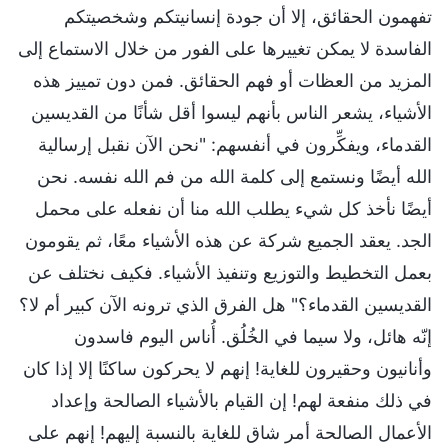
تفهمون الحقائق، إلا أن جودة إنسانيتكم وشخصيتكم
الفاسدة لا يمكن تغييرها على الفور من خلال الاستماع إلى
المزيد من العظات أو فهم الحقائق. فمن دون تمييز هذه
الأشياء، يشعر الناس بأنهم ليسوا أقل شأنًا من القديسين
القدماء، ويفكِّرون في أنفسهم: "نحن الآن نقبل إرسالية
الله أيضًا ونستمع إلى كلمة الله من فم الله نفسه. نحن
أيضًا نأخذ كل شيء يطلب الله منا أن نفعله على محمل
الجد. يعقد الجميع شركة عن هذه الأشياء معًا، ثم يقومون
بعمل التخطيط والتوزيع وتنفيذ الأشياء. فكيف نختلف عن
القديسين القدماء؟" هل الفرق الذي ترونه الآن كبير أم لا؟
إنّه هائل، ولا سيما في الخُلُق. أُناس اليوم فاسدون
وأنانيون وحقيرون للغاية! إنهم لا يحركون ساكنًا إلا إذا كان
في ذلك منفعة لهم! إن القيام بالأشياء الصالحة وإعداد
الأعمال الصالحة أمر شاق للغاية بالنسبة إليهم! إنهم على