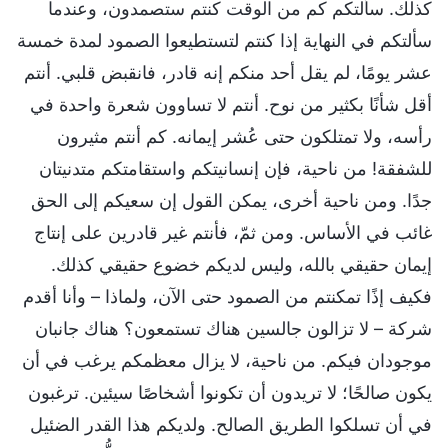
كذلك. سألتكم كم من الوقت كنتم ستصمدون، وعندما
سألتكم في النهاية إذا كنتم لتستطيعوا الصمود لمدة خمسة
عشر يومًا، لم يقل أحد منكم إنه قادر، فانقبض قلبي. أنتم
أقل شأنًا بكثير من نوح. أنتم لا تساوون شعرة واحدة في
رأسه، ولا تمتلكون حتى عُشر إيمانه. كم أنتم مثيرون
للشفقة! من ناحية، فإن إنسانيتكم واستقامتكم متدنيتان
جدًا. ومن ناحية أخرى، يمكن القول إن سعيكم إلى الحق
غائب في الأساس. ومن ثمّ، فأنتم غير قادرين على إنتاج
إيمان حقيقي بالله، وليس لديكم خضوع حقيقي كذلك.
فكيف إذًا تمكنتم من الصمود حتى الآن، ولماذا – وأنا أقدم
شركة – لا تزالون جالسين هناك تستمعون؟ هناك جانبان
موجودان فيكم. من ناحية، لا يزال معظمكم يرغب في أن
يكون صالحًا؛ لا تريدون أن تكونوا أشخاصًا سيئين. ترغبون
في أن تسلكوا الطريق الصالح. ولديكم هذا القدر الضئيل