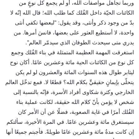
وربما تجاهل مواصفات الله، أو لم يجمع كل نوعٍ من
الكائنات الحيّة داخل الفُلك كما طلب الله؛ قال الله إنّه لا
بدّ من وجود ذكر وأنثى، وقد يقول: "لبعضها تكفي أنثى
واحدة، لا أستطيع العثور على بعضها، فانسَ أمرها. من
يدري متى سيحدث الطوفان الذي سيدمّر العالم".
استغرقت المهمة العظيمة المتمثلة في بناء الفُلك وجمع
كل نوع من الكائنات الحية مائة وعشرين عامًا. أكان نوح
ليثابر طوال هذه السنوات المائة والعشرون لو لم يكن
يتحلّى بإيمانٍ حقيقيٍّ بكلام الله؟ قطعًا لا. فمع تدخّل العالم
الخارجي وكثرة شكاوى أفراد الأسرة، فإنّه بالنسبة إلى
شخص لا يؤمن بأنّ كلام الله حقيقة، لكانت عملية بناء
الفُلك أمرًا في غاية الصعوبة، فضلًا عن أن الأمر كان
سيستغرق مائة وعشرين عامًا. في المرة الأخيرة، سألتكم
إن كانت مدةُ مائة وعشرين عامًا طويلةً. فأجبتم جميعًا أنها