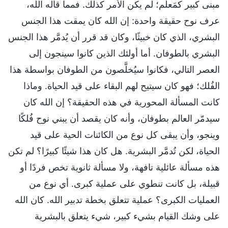
مبنى كبير كمَعلم؛ لم يكن الأمر كذلك. فمما قاله الله،
عرف نوح حقيقة واحدة: إن الله كان يمقت هذا الجنس
البشري، الذي كان خبيثًا، وكان قد قرر أن يُدمَّر هذا الجنس
البشري بالطوفان. أما أولئك الذين كانوا سينجون إلى
العصر التالي، فكانوا سيُخلَّصون من الطوفان بواسطة هذا
الفُلك؛ فهو كان سيتيح لهم البقاء على قيد الحياة. وماذا
كانت المسألة المحورية في هذه الحقيقة؟ إن الله كان
سيدمّر العالم بطوفان، وأنه كان يقصد أن يبني نوح فُلكًا
وينجو، وأن يبقى كل نوع من الكائنات الحية على قيد
الحياة، لكن تُدمَّر البشرية. هل كان هذا شيئًا كبيرًا؟ لم تكن
هذه مسألة عائلية تافهة، ولا مسألة ثانوية تخص فردًا أو
قبيلة، بل كانت تنطوي على عملية كبرى. أي نوع من
العمليات الكبرى؟ عملية تتعلق بخطة تدبير الله. كان الله
على وشك القيام بشيء كبير، شيء يتعلق بالبشرية