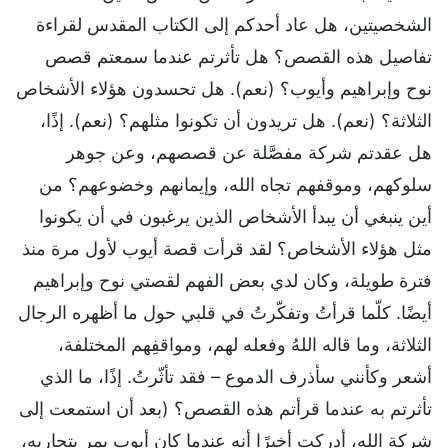
الشخصيتين، هل عاد أحدكم إلى الكتاب المقدس لقراءة
تفاصيل هذه القصص؟ هل تأثرتم عندما سمعتم قصص
نوح وإبراهيم وأيوب؟ (نعم). هل تحسدون هؤلاء الأشخاص
الثلاثة؟ (نعم). هل تريدون أن تكونوا مثلهم؟ (نعم). إذًا،
هل عقدتم شركة مفصَّلة عن قصصهم، وعن جوهر
سلوكهم، وموقفهم تجاه الله، وإيمانهم وخضوعهم؟ من
أين ينبغي أن يبدأ الأشخاص الذين يرغبون في أن يكونوا
مثل هؤلاء الأشخاص؟ لقد قرأت قصة أيوب لأول مرة منذ
فترة طويلة، وكان لدي بعض الفهم لقصتي نوح وإبراهيم
أيضًا. كلّما قرأتُ وتفكّرتُ في قلبي حول ما أظهره الرجال
الثلاثة، وما قاله اللهُ وفعله لهم، ومواقفِهم المختلفة،
أشعر وكأنني سأذرف الدموع – فقد تأثّرتُ. إذًا، ما الذي
تأثرتم به عندما قرأتم هذه القصص؟ (بعد أن استمعت إلى
شركة الله، أدركت أخيرًا أنه عندما كان أيوب يمر بتجاربه،