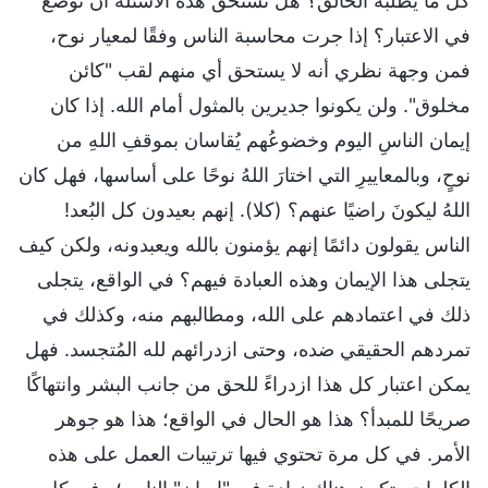
كل ما يطلبه الخالق؟ هل تستحق هذه الأسئلة أن توضع
في الاعتبار؟ إذا جرت محاسبة الناس وفقًا لمعيار نوح،
فمن وجهة نظري أنه لا يستحق أي منهم لقب "كائن
مخلوق". ولن يكونوا جديرين بالمثول أمام الله. إذا كان
إيمان الناسِ اليوم وخضوعُهم يُقاسان بموقفِ اللهِ من
نوحٍ، وبالمعاييرِ التي اختارَ اللهُ نوحًا على أساسها، فهل كان
اللهُ ليكونَ راضيًا عنهم؟ (كلا). إنهم بعيدون كل البُعد!
الناس يقولون دائمًا إنهم يؤمنون بالله ويعبدونه، ولكن كيف
يتجلى هذا الإيمان وهذه العبادة فيهم؟ في الواقع، يتجلى
ذلك في اعتمادهم على الله، ومطالبهم منه، وكذلك في
تمردهم الحقيقي ضده، وحتى ازدرائهم لله المُتجسد. فهل
يمكن اعتبار كل هذا ازدراءً للحق من جانب البشر وانتهاكًا
صريحًا للمبدأ؟ هذا هو الحال في الواقع؛ هذا هو جوهر
الأمر. في كل مرة تحتوي فيها ترتيبات العمل على هذه