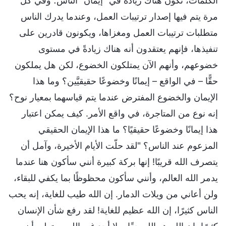
الكلمات، تكون هناك زيادة في "إيمان" الناس؛ وفي كل
مرة يتم فيها إصدار ترتيبات العمل، وعندما يدرك الناس
متطلبات ترتيبات العمل ومغزاها، ويكونون قادرين على
تنفيذها، فإنهم يعتقدون أنه هناك زيادةً في مستوى
خضوعهم، وأنهم الآن يمتلكون الخضوع، لكن هل يملكون
حقًّا – في الواقع – إيمانًا وخضوعًا حقيقيَّين؟ وما هذا
الإيمان والخضوع المفترض عندما يتم قياسهما بمعيار نوح؟
إنه نوع من المتاجرة، في واقع الأمر. كيف يمكن اعتبار
هذا إيمانًا وخضوعًا حقيقيًا؟ ما هذا الإيمان الحقيقي
المزعوم عند الناس؟ "لقد حلّت الأيام الأخيرة، وآمل أن
يتصرف الله قريبًا! إنها بركة كبيرة أنني سأكون هنا عندما
يدمر الله العالم، وأنني سأكون محظوظًا بما يكفي للبقاء،
ولن أعاني من ويلات الدمار. إن الله طيب للغاية، إنه يحب
الناس كثيرًا، إن الله عظيم للغاية! لقد رفع شأن الإنسان