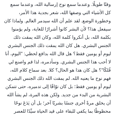
وقتًا طويلًا. وعندما سمع نوح إرسالية الله، وعندما سمع
كل الأشياء التي وصفها الله، شعر بجدية هذا الأمر،
وخطورة الوضع. لقد علم أن الله سيدمر العالم. ولماذا كان
سيفعل هذا؟ لأن البشر كانوا أشرارًا للغاية، ولم يؤمنوا
بكلمة الله، بل أنكروا كلمة الله، وكان الله يمقت ذلك
الجنس البشري. هل كان الله يمقت ذلك الجنس البشري
ليوم أو يومين فقط؟ هل قال الله بدافع لحظي: "اليوم، أنا
لا أحب هذا الجنس البشري. وسأدمره، لذا قم واصنع لي
فُلكًا"؟ هل كان هذا هو الحال؟ كلا. بعد سماع كلام الله،
فهم نوح ما يعنيه الله. لم يمقت الله ذلك الجنس البشري
ليوم أو يومين فقط؛ بل كان توّاقًا إلى تدميره، حتى تتمكن
البشرية من البدء من جديد. ولكن هذه المرة، لم يشأ الله
أن يخلق مرةً أخرى جنسًا بشريًا آخر؛ بل أن يَدَعَ نوحًا
محظوظًا بما يكفي للبقاء على قيد الحياة سيِّدًا للعصر