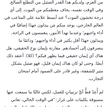
من العزم، ولديكم هذا القدر الضئيل من التطلُّع الصالح.
وفي الوقت نفسه، يخاف معظمكم من الموت. إلى أي
درجة تخشون الموت؟ عند أبسط علامة على المتاعب في
العالم الخارجي، يوجد منكم مَن يبذلون جهدًا إضافيًا في
أداء واجبهم؛ وعندما تهدأ الأمور، ينغمسون في الراحة،
ويبذلون جهدًا أقل بكثير في أداء واجبهم؛ ودائمًا ما
ينصرفون إلى أجسادهم. مقارنة بإيمان نوح الحقيقي، هل
هناك أي إيمان حقيقي فيما يظهر فيكم؟ (كلا). أعتقد ذلك
أيضًا. وحتى لو كان هناك إيمان قليل، فهو ضئيل بشكل
مثير للشفقة، وغير قادر على الصمود أمام امتحان
التجارب.
لم أُعِدْ قطُّ أيَّ ترتيباتٍ للعمل، لكنني غالبًا ما سمعت عنها
مسبوقة بكلمات على غرار: "في الوقت الحالي، تعاني