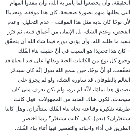
الحقيقة، وأن يخضعوا لما يأمر به الله، وأن ينفذوا المهام
التي يطلبها منهم بصورة صحيحة. كان هذا موقفه. وتحديدًا
لأن نوحًا كان لديه مثل هذا الموقف – عدم التحليل، وعدم
الفحص، وعدم الشك، بل الإيمان من أعماق قلبه، ثم قرّر
تنفيذ ما طلبه الله، وأن يؤدي دوره فيما شاء الله أن يتحقّق
– كان هذا تحديدًا هو السبب في أنَّ حقيقة بناء الفُلك
وجمع كل نوع من الكائنات الحية وبقائها على قيد الحياة قد
تحقّقت. لو أنَّ نوحًا، حين سمع الله يقول إنَّه كان سيدمّر
العالم بالطوفان، قد ساوره الشك، ولو لم يجرؤ على
تصديق هذا تمامًا، لأنَّه لم يره، ولم يكن يعرف متى كان
سيحدث، لكون هناك العديد من المجهولات، فهل كانت
طريقة تفكيره وقناعته تجاه بناء الفُلك ستتأثّران، وهل كانتا
ستتغيّران؟ (نعم). كيف كانت ستتغيّر؟ ربما اختصر
الطريق في أداء واجباته والتقصير فيها أثناء بناء الفُلك،