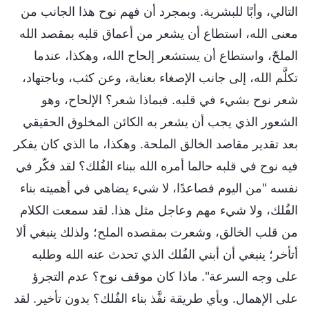
التالي، وأبًا للبشرية. وبمجرد أن فهم نوح هذا الجانب من
معنى الله، استطاع أن يشعر من أعماق قلبه بمقصد الله
الملحّ، واستطاع أن يستشعر إلحاح الله، وهكذا، عندما
تكلَّم الله، إلى جانب الإصغاء بعناية، وعن كثب، وباجتهاد،
شعر نوح بشيء في قلبه. فبماذا شعر؟ الإلحاح، وهو
الشعور الذي يجب أن يشعر به الكائن المخلوق الحقيقي
بعد تقدير مقاصد الخالق الملحة. وهكذا، ما الذي كان يفكر
فيه نوح في قلبه حالما أمره الله ببناء الفُلك؟ لقد فكّر في
نفسه "من اليوم فصاعدًا، لا شيء يضاهي في أهميته بناء
الفُلك، ولا شيء مهم وعاجل مثل هذا. لقد سمعت الكلام
من قلب الخالق، وشعرت بمقصده الملح؛ ولذلك ينبغي ألا
أتأخر؛ ينبغي أن أبني الفُلك الذي تحدث عنه الله وطلبه
على وجه السرعة". ماذا كان موقف نوح؟ عدم التجرؤ
على الإهمال. وبأي طريقة نفَّذ بناء الفُلك؟ بدون تأخير. لقد