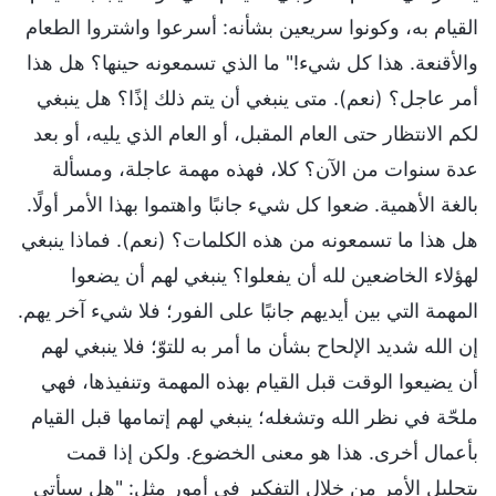
القيام به، وكونوا سريعين بشأنه: أسرعوا واشتروا الطعام
والأقنعة. هذا كل شيء!" ما الذي تسمعونه حينها؟ هل هذا
أمر عاجل؟ (نعم). متى ينبغي أن يتم ذلك إذًا؟ هل ينبغي
لكم الانتظار حتى العام المقبل، أو العام الذي يليه، أو بعد
عدة سنوات من الآن؟ كلا، فهذه مهمة عاجلة، ومسألة
بالغة الأهمية. ضعوا كل شيء جانبًا واهتموا بهذا الأمر أولًا.
هل هذا ما تسمعونه من هذه الكلمات؟ (نعم). فماذا ينبغي
لهؤلاء الخاضعين لله أن يفعلوا؟ ينبغي لهم أن يضعوا
المهمة التي بين أيديهم جانبًا على الفور؛ فلا شيء آخر يهم.
إن الله شديد الإلحاح بشأن ما أمر به للتوّ؛ فلا ينبغي لهم
أن يضيعوا الوقت قبل القيام بهذه المهمة وتنفيذها، فهي
ملحّة في نظر الله وتشغله؛ ينبغي لهم إتمامها قبل القيام
بأعمال أخرى. هذا هو معنى الخضوع. ولكن إذا قمت
بتحليل الأمر من خلال التفكير في أمور مثل: "هل سيأتي