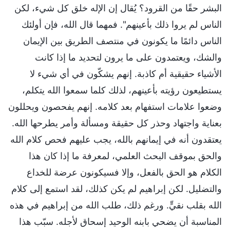
البشر حقًا من القرود؟ يُقال إن الإله خلق كل شيء، لكن
الناس لم يروا ذلك بأعينهم". فمهما قال الله، فإن أولئك
الناس دائمًا ما يكونون في منتصف الطريق بين الإيمان
والشك، ويعتمدون على ما يرون لتحديد ما إذا كانت
الأشياء حقيقية أم كاذبة. إنهم يشكّون في أي شيء لا
يستطيعون رؤيته بأعينهم، لذلك كلما سمعوا الله يتكلم،
وضعوا علامات استفهام بعد كلامه. إنهم يفحصون ويحللون
بعناية واجتهاد وحذر كل حقيقة ومسألة وأمر يطرحها الله.
يعتقدون أنه في إيمانهم بالله، يجب عليهم فحص كلام الله
والحق بموقف البحث العلمي، لمعرفة ما إذا كان هذا
الكلام هو الحق بالفعل، وإلا فسيكونون عرضة للخداع
والتضليل. لكن إبراهيم لم يكن كذلك، لقد استمع إلى كلام
الله بقلب نقيٍّ. ورغم ذلك، طلب الله من إبراهيم في هذه
المناسبة أن يضحي بابنه الوحيد إسحاق لأجله. سبّب هذا