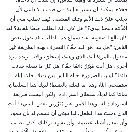
فخذه. يمكنكَ أن تسترده إليك في صمت. لا داعي لأن
تجلب عليَّ ذلك الألم وتلك المشقة. كيف تطلب مني أن
أُقَدِّمَه ذبيحةً بيدي؟" هل كان ذلك الطلب صعبًا للغاية؟ لقد
كان بالغ الصعوبة. عند سماع هذا الطلب، قد يقول بعض
الناس: "هل هذا هو الله حقًا؟ التصرف بهذه الطريقة غير
معقول بالمرة! أنتَ الذي وهبتَ إسحاق، والآن تريده مرة
أخرى. هل أنتَ مُبَرَّرٌ دائمًا حقًا؟ هل كل ما تفعله صائب
دائمًا؟ ليس بالضرورة. حياة الناس بين يديك. قلتَ إنك
ستمنحني ابنًا، وهذا ما فعلته بالضبط؛ لديكَ هذا السلطان،
تمامًا كما لديكَ سلطان استرداده؛ ولكن أليست طريقة
استردادك له، وهذا الأمر، غير مُبَرَّرَين بعض الشيء؟ أنتَ
الذي وهبتَ هذا الطفل، لذا ينبغي أن تسمح له بأن ينمو،
وأن يفعل أشياء عظيمة، وأن يشهد بركاتك. كيف تطلب
موته؟ بدلًا من أن تأمر بموته، كان من الأفضل ألّا تمنحني