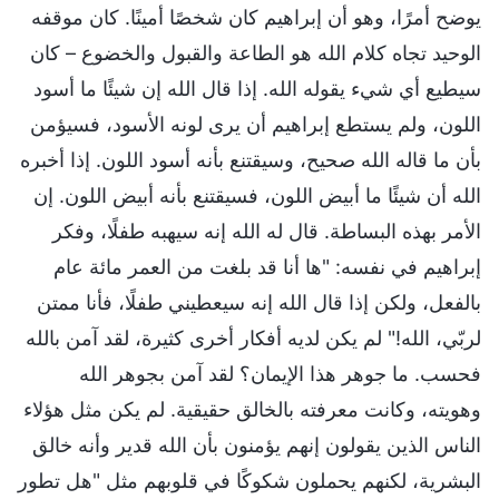
يوضح أمرًا، وهو أن إبراهيم كان شخصًا أمينًا. كان موقفه
الوحيد تجاه كلام الله هو الطاعة والقبول والخضوع – كان
سيطيع أي شيء يقوله الله. إذا قال الله إن شيئًا ما أسود
اللون، ولم يستطع إبراهيم أن يرى لونه الأسود، فسيؤمن
بأن ما قاله الله صحيح، وسيقتنع بأنه أسود اللون. إذا أخبره
الله أن شيئًا ما أبيض اللون، فسيقتنع بأنه أبيض اللون. إن
الأمر بهذه البساطة. قال له الله إنه سيهبه طفلًا، وفكر
إبراهيم في نفسه: "ها أنا قد بلغت من العمر مائة عام
بالفعل، ولكن إذا قال الله إنه سيعطيني طفلًا، فأنا ممتن
لربّي، الله!" لم يكن لديه أفكار أخرى كثيرة، لقد آمن بالله
فحسب. ما جوهر هذا الإيمان؟ لقد آمن بجوهر الله
وهويته، وكانت معرفته بالخالق حقيقية. لم يكن مثل هؤلاء
الناس الذين يقولون إنهم يؤمنون بأن الله قدير وأنه خالق
البشرية، لكنهم يحملون شكوكًا في قلوبهم مثل "هل تطور