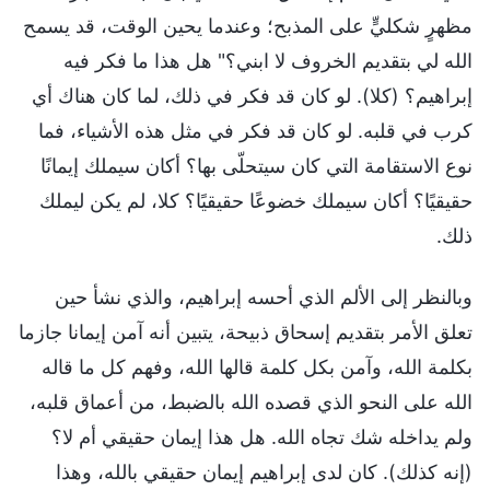
مظهرٍ شكليٍّ على المذبح؛ وعندما يحين الوقت، قد يسمح
الله لي بتقديم الخروف لا ابني؟" هل هذا ما فكر فيه
إبراهيم؟ (كلا). لو كان قد فكر في ذلك، لما كان هناك أي
كرب في قلبه. لو كان قد فكر في مثل هذه الأشياء، فما
نوع الاستقامة التي كان سيتحلّى بها؟ أكان سيملك إيمانًا
حقيقيًا؟ أكان سيملك خضوعًا حقيقيًا؟ كلا، لم يكن ليملك
ذلك.
وبالنظر إلى الألم الذي أحسه إبراهيم، والذي نشأ حين
تعلق الأمر بتقديم إسحاق ذبيحة، يتبين أنه آمن إيمانا جازما
بكلمة الله، وآمن بكل كلمة قالها الله، وفهم كل ما قاله
الله على النحو الذي قصده الله بالضبط، من أعماق قلبه،
ولم يداخله شك تجاه الله. هل هذا إيمان حقيقي أم لا؟
(إنه كذلك). كان لدى إبراهيم إيمان حقيقي بالله، وهذا