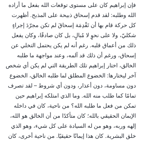
فإن إبراهيم كان على مستوى توقعات الله بفعل ما أراده
الله وطلبه: لقد قدم إسحاق ذبيحة على المذبح. أظهرت
كل حركة قام بها أن تَقْدِمَة إسحاقَ لم تكن مجرّدَ إجراءٍ
شكليّ، ولا على نحوٍ لا مُبالٍ، بل كان صادقًا، وكان يفعل
ذلك من أعماق قلبه. رغم أنه لم يكن يحتمل التخلي عن
إسحاق، ورغم أن ذلك قد آلمه، وعند مواجهة ما طلبه
الخالق، اختار إبراهيم تلك الطريقة التي لم يكن أي شخص
آخر ليختارها: الخضوع المطلق لما طلبه الخالق، الخضوع
دون مساومة، دون أعذار، ودون أي شروط – لقد تصرف
تمامًا كما طلب منه الله. وما الذي امتلكه إبراهيم حين
تمكن من فعل ما طلبه الله؟ من ناحية، كان في داخله
الإيمان الحقيقي بالله؛ كان متأكدًا من أن الخالق هو الله،
إلهه وربه، وهو من له السيادة على كل شيء، وهو الذي
خلق البشرية. كان هذا إيمانًا حقيقيًا. من ناحية أخرى، كان