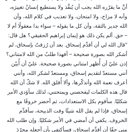
أنَّ ما يقرّره الله يجب أن يُنفَّذ ولا يستطيع إنسانٌ تغييرَه،
وأنه لا مزاح، ولا امتحان، ولا تعذيب في كلام الله، وأن
الله جدير بالثقة، وأن كل ما يقوله – سواء بدا معقولًا أم لا
– حق. ألم يكن ذلك هو إيمان إبراهيم الحقيقي؟ هل قال:
"قال الله لي أن أقدِّم إسحاق. بعد أن رُزقتُ بإسحاق، لم
أشكر الله بصورة صحيحة – أفهذا طلبٌ من الله لامتناني؟
إذن عليّ أن أُظهر امتناني بصورة صحيحة. عليّ أن أُبيّن
أنني مستعدّ لتقديم إسحاق، ومستعدّ لشكر الله، وأنني
أعرف نعمة الله وأتذكّرها، وألا أُقلق الله. لا شكّ أن الله
قال هذه الكلمات ليفحصني ويمتحنني، لذلك سأؤدي الأمر
شكليًا. سأقوم بكل الاستعدادات، ثم أحضر خروفًا مع
إسحاق، فإذا لم يقل الله شيئًا وقت الذبيحة، سأقدِّم
الخروف. يكفي أن أمضي في الأمر شكليًا. وإن طلب الله
مني حقًا أن أقدِّم إسحاق، فسأكتفي بأن أجعله مجرّدَ