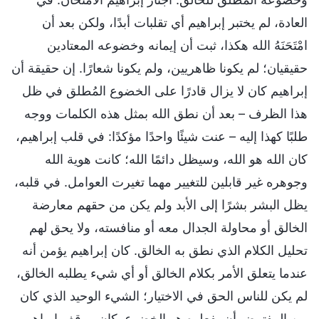
العادة، لم يختبر إبراهيم أي تقلبات أبدًا، ولكن بعد أن
امْتَحَنَهُ الله هكذا، ثبت أن إيمانه وخضوعه المعتادين
حقيقيان؛ لم يكونا ظاهريين، ولم يكونا شعارًا. إن حقيقة أن
إبراهيم كان لا يزال قادرًا على الخضوع المُطلق في ظل
هذا الظرف – بعد أن نطق الله بمثل هذه الكلمات ووجه
طلبًا كهذا إليه – عنت شيئًا واحدًا مؤكدًا: في قلب إبراهيم،
كان الله هو الله، وسيظل دائمًا الله؛ كانت هوية الله
وجوهره غير قابلين للتغيير مهما تغيرت العوامل. في قلبه،
يظل البشر بشرًا إلى الأبد ولم يكن من حقهم معارضة
الخالق أو محاولة الجدال معه أو منافسته، ولا يحق لهم
تحليل الكلام الذي نطق به الخالق. كان إبراهيم يؤمن أنه
عندما يتعلق الأمر بكلام الخالق أو أي شيء يطلبه الخالق،
لم يكن للناس الحق في الاختيار؛ الشيء الوحيد الذي كان
من المفترض أن يفعلوه هو الخضوع. كان موقف إبراهيم