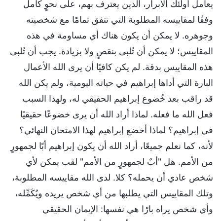
يعامل أولئك الأبرار، الذين يعترف بهم، على نحوٍ كامل
وفقًا لمقاييسه المطلوبة التي تتفق تمامًا مع شخصيته
وجوهره. لا يمكن أن يكون هناك أي مساومة في هذه
المقاييس؛ لا يمكن أن تُلبى بنقصٍ ولا بزيادة. يجب أن تُلبى
هذه المقاييس بدقة. لم يكن كافيًا أن يرى الله الأعمال
البارة التي أداها إبراهيم في حياته اليومية، ولم يكن الله
قد راقب بعد خُضوع إبراهيم الحقيقي له، ولهذا السبب
فعل الله ما فعله. لماذا أراد الله أن يرى خضوعًا حقيقيًا
في إبراهيم؟ لماذا أخضع إبراهيم لهذا الامتحان النهائي؟
لأنه، كما نعلم جميعًا، أراد الله أن يكون إبراهيم أبًا لجمهورٍ
من الأمم. هل "أبٌ لجمهورٍ من الأمم" لقب يمكن لأي
شخص عادي أن يحمله؟ كلا. لدى الله مقاييسه المطلوبة،
وتلك المقاييس التي يطلبها من أي شخص يريده ويُكَمِّله،
وأي شخص يراه بارًا هي نفسها: الإيمان الحقيقي