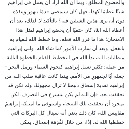
والخضوع المطلق. وبما أن الله أراد أن يعمل في إبراهيم
شيئًا عظيمًا كهذا، فهل كان سيمضي قدمًا بتهور وينفذه
دون أن يرى هذين الشيئين فيه؟ بالتأكيد لا. لذلك، بعد أن
أعطاه الله ابنًا، كان حتميًا أن يخضع إبراهيم لمثل هذا
الامتحان؛ هذا ما قرر الله فعله، وما خطط الله للقيام به
بالفعل. وبعد أن سارت الأمور كما شاء الله، ولبى إبراهيم
متطلبات الله، بدأ الله في التخطيط للقيام بالخطوة التالية
من عمله: تكثير نسل إبراهيم كنجوم السماء ورمل البحر –
جعله أبًا لجمهورٍ من الأمم. بينما كانت عاقبة طلب الله من
إبراهيم تقديمَ إسحاق ذبيحةً لا تزال مجهولةً، ولم تكن قد
تحققت بعد، فإن الله لم يكن ليتسرع في التصرف. لكن
بمجرد أن تحققت تلك النتيجة، واستوفى ما امتلكه إبراهيمُ
مقاييس الله، كان ذلك يعني أنه سينال كل البركات التي
خططها الله له. إذًا، من خلال تَقْدِمَة إسحاق، يمكن