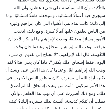
بالتأكيد، وأن الله سيأتمنه على شيء عظيم، وأن الله
سيجري فيه أعمالًا استثنائية، وسيجعله طفلًا استثنائيًا، وما
إلى ذلك؛ كانت هذه هي الأشياء التي كان إبراهيم وغيره
من الناس يعلقون عليها آمالًا كبيرة. ومع ذلك، اتخذت
الأمور مسارًا مختلفًا، وحدث لإبراهيم ما لم يكن لأحد أن
يتوقعه. وهب الله إبراهيم إسحاق، وعندما حان وقت
التَقْدِمَة، قال الله لإبراهيم: "لا تحتاج إلى تقديم أي شيء
اليوم، فقط إسحاق؛ ذلك يكفي". ماذا كان يعني هذا؟ لقد
وهب الله إبراهيم ابنًا، وعندما كان هذا الابن على وشك أن
يكبر، أراد الله أن يسترده. كان منظور الناس الآخرين في
هذا الأمر سيكون: "أنتَ من وهبتَ إسحاق. أنا لم أصدق
ذلك، ومع ذلك أصررتَ على أن تهب هذا الطفل. والآن
تطلب أن يُقدَّم كذبيحة. ألستَ بذلك تسترده إليك؟ كيف
يمكنك أن تسترد ما وهبته للناس؟ إن شئت أن تأخذه،