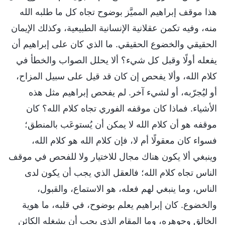
هذا موقف إبراهيم المميَّز بوضوح تجاه كل ما طلبه الله
منه، وفيه تكمن عقلانية الإنسانية الطبيعية، وكذلك الإيمان
الحقيقي والخضوع الحقيقي. ما الذي كان على إبراهيم أن
يفعله أولًا وقبل كل شيء؟ ألا يحلل الصواب والخطأ في
كلام الله، وألا يفحص إن كان قد قيل على سبيل المزاح،
أو ليُجرّبه، أو لشيء آخر. لم يفحص إبراهيم مثل هذه
الأشياء. فماذا كان موقفه الفوري تجاه كلام الله؟ كان
موقفه هو أن كلام الله لا يمكن أن يُستوعَب بالمنطق؛
فسواء كان معقولًا أم لا، فإن كلام الله هو كلام الله،
وينبغي ألا يكون هناك مجال للاختيار ولا للفحص في موقف
الناس تجاه كلام الله؛ فالعقل الذي يجب أن يكون لدى
الناس، وما ينبغي لهم فعله، هو الاستماع، والقبول،
والخضوع. كان إبراهيم يعلم بوضوح، في قلبه، ما هوية
الخالق وجوهره، وما المقام الذي يجب أن يشغله الكائن