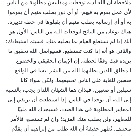
ملاحظة أن الله لديه توقعات ومقاييسَ مطلوبة من الناس
لأي عمل يقوم به فيهم، أو أي دور يطلب منهم أن يقوموا
به أو أي إرسالية يطلب منهم أن يقبلوها في خطة تدبيره.
هناك نوعان من النتائج لتوقعات الله من الناس: الأول هو
أنك إذا لم تستطع القيام بما يطلبه منك، فسيتم استبعادك؛
والثاني هو أنه إذا كنت تستطيع، فسيواصل الله تحقيق ما
يريده فيك وفقًا لخطته. إن الإيمان الحقيقي والخضوع
المطلق اللذين يطلبهما الله من البشر ليسا في الواقع
صعبين للغاية على الناس تحقيقهما. ولكن سواء كانا
سهلين أو صعبين، فهذان هما الشيئان اللذان يجب، بالنسبة
إلى الله، أن يوجدا في الناس. إذا استطعت أن ترتقي إلى
المعايير المطلوبة في هذا الصدد، فسيجدك الله ملبيًا
للمعايير، ولن يطلب منك المزيد؛ وإن لم تستطع، فالأمر
مختلف. تُظهر حقيقةُ أن الله طلب من إبراهيم أن يقدِّم