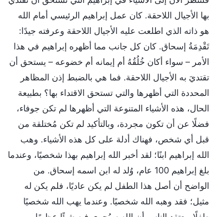
بها الأجيال اللاحقة. كان عمل إبراهيم الرئيسي أمام الله
هو ذاته الذي اطلعت عليه الأجيال اللاحقة وعرفته جيدًا:
تَقْدِمَةُ إسحاق. كان كل جانب مما أظهره إبراهيم في هذا
الأمر – سواء أكان خُلُقُهُ أم إيمانه أم خضوعه – يستحق أن
تقتديَ به الأجيال اللاحقة. فما هي بالضبط إذن المظاهر
المحددة التي أظهرها والتي تستحق الاقتداء بها؟ بطبيعة
الحال، هذه الأشياء المتنوعة التي أظهرها لم تكن جوفاء،
فضلًا عن أن تكون مجردة، وبالتأكيد لم تكن مُختلقة من
قبل أي شخص، فهناك أدلة على كل هذه الأشياء. وهب
الله إبراهيم ابنًا؛ لقد أخبر الله إبراهيم بهذا شخصيًا، وعندما
بلغ إبراهيم 100 عام، وُلد له ابن اسمه إسحاق. من
الواضح أن أصل هذا الطفل لم يكن عاديًا، فلم يكن له
مثيل؛ فقد وهبه الله شخصيًا. وعندما يهب الله شخصيًا
طفلًا، يعتقد الناس أن الله سيُجري فيه شيئًا عظيمًا