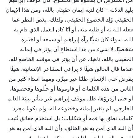
بليغ الدلالة – كان لديه إيمان حقيقي بالله، ومن هذا الإيمان
الحقيقي وُلِد الخضوع الحقيقي، ولذلك، بغض النظر عما
فعله الله به أو طلبه منه، أو أيًا كان العمل الذي قام به
الله، سواء كان شيئًا رآه إبراهيم أو سمعه أو اختبره
شخصيًا، لا شيء من هذا استطاع أن يؤثر في إيمانه
الحقيقي بالله، ناهيك عن أن يؤثر في موقفه الخاضع لله.
عندما قال الخالق شيئًا لا يراعي المشاعر الإنسانية، شيئًا
يفرض على الإنسان طلبًا غير مبرَّر، ومهما استاء كثير من
الناس من هذه الكلمات أو قاوموها أو حلّلوها وفحصوها،
أو حتى ازدرَوْها، ظل موقف إبراهيم غير متأثر ببيئة العالم
الخارجي. لم يتغير إيمانه وخضوعه لله، ولم يكونا مجرد
كلمات نطق بها فمه أو شكليات؛ بل استخدم حقائق تُثبت
أن الله الذي آمن به هو الخالق، وأن الله الذي آمن به هو
الله في السماوات. ماذا نرى من كل ما تجلى في