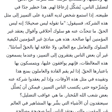
لتضليل الناس، يُشكِّل إزعاجًا لهم. هذا خطير جدًا في
طبيعته. إذا استمع شخص لديه القدرة على التمييز إلى مثل
هذه الشركة، فسيقول: "ما تقوله ليس صحيحًا؛ إنه ليس
الحقّ. ما تتحدَّث عنه هو سلوك أخلاقي وأقوال يعتقد غير
المؤمنين أنها صالحة. هذه هي مبادئ غير المؤمنين لكيفية
السلوك والتعامل مع العالم، ولا علاقة لها بالحقّ أساسًا".
غير أن بعض الناس يفتقرون إلى التمييز، وعندما يسمعون
هذه المغالطات، فإنهم يوافقون عليها، ويتمسكون بها
باعتبارها الحقّ. إذا لم يقم القادة والعاملون بمنع هذا
وتقييده في مثل هذه الأوقات، وإذا لم يعقدوا شركة عنه
ويُشرِّحوه حتى يكتسب الناس التمييز، فيمكن أن يُضلَّل
بعض شعب الله المُختار. ما هي عواقب التضليل؟
سيعتقدون أن الأشياء التي بشَّر بها المشاهير في العالم
غير المؤمن، والتي يعتقد الناس أنها صحيحة وصالحة