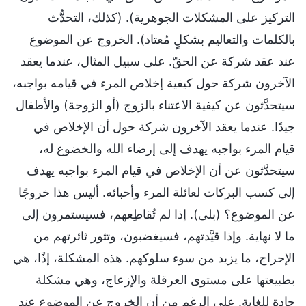
التركيز على المشكلات الجوهرية). (كذلك، التحدُّث
بالكلمات والتعاليم بشكلٍ مُعتاد). الخروج عن الموضوع
عند عقد شركة عن الحقّ. على سبيل المثال، عندما يعقد
الآخرون شركة حول كيفية إخلاص المرء في قيامه بواجبه،
سيتحدَّثون عن كيفية الاعتناء بالزوج (أو الزوجة) والأطفال
جيدًا. عندما يعقد الآخرون شركة حول أن الإخلاص في
قيام المرء بواجبه يهدف إلى إرضاء الله والخضوع له،
سيتحدَّثون عن أن الإخلاص في قيام المرء بواجبه يهدف
إلى كسب البركات لعائلة المرء وأحبائه. أليس هذا خروجًا
عن الموضوع؟ (بلى). إذا لم تُقاطِعهم، فسيستمرون إلى
ما لا نهاية. وإذا قيَّدتهم، فسيغضبون، وتثور ثائرتهم من
الإحراج، ما يزيد من سوء سلوكهم. هذه المشكلة، إذًا، هي
بطبيعتها على مستوى العرقلة والإزعاج، وهي مشكلة
حادة للغاية. على الرغم من أن الخروج عن الموضوع عند