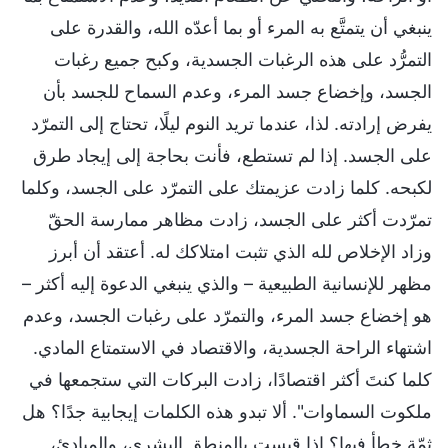
ينبغي أن يتمتَّع به المرء أو بما أعدّه الله، والقدرة على
التمرُّد على هذه الرغبات الجسدية، وكبح جميع رغبات
الجسد، وإخضاع جسد المرء، وعدم السماح للجسد بأن
يفرض إرادته. لذا، عندما تريد النوم ليلًا، تحتاج إلى التمرّد
على الجسد. إذا لم تستطع، فأنت بحاجة إلى إيجاد طرق
لكبحه. كلما زادت عزيمتك على التمرّد على الجسد، وكلما
تمرّدت أكثر على الجسد، زادت مظاهر ممارسة الحقّ
وزاد الإخلاص لله الذي تثبت امتلاكك له. أعتقد أن أبرز
مظهر للإنسانية الطبيعية – والذي ينبغي الدعوة إليه أكثر –
هو إخضاع جسد المرء، والتمرّد على رغبات الجسد، وعدم
اشتهاء الراحة الجسدية، والاقتصاد في الاستمتاع المادي.
كلما كنتَ أكثر اقتصادًا، زادت البركات التي ستجمعها في
ملكوت السماوات". ألا تبدو هذه الكلمات إيجابية جدًا؟ هل
ثمّة خطأ فيها؟ إذا قيست بالمنطق البشري، والمبادئ،