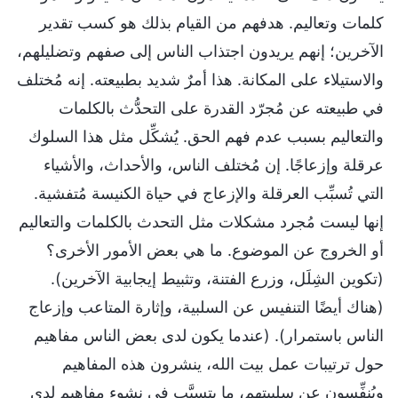
كلمات وتعاليم. هدفهم من القيام بذلك هو كسب تقدير
الآخرين؛ إنهم يريدون اجتذاب الناس إلى صفهم وتضليلهم،
والاستيلاء على المكانة. هذا أمرٌ شديد بطبيعته. إنه مُختلف
في طبيعته عن مُجرّد القدرة على التحدُّث بالكلمات
والتعاليم بسبب عدم فهم الحق. يُشكِّل مثل هذا السلوك
عرقلة وإزعاجًا. إن مُختلف الناس، والأحداث، والأشياء
التي تُسبِّب العرقلة والإزعاج في حياة الكنيسة مُتفشية.
إنها ليست مُجرد مشكلات مثل التحدث بالكلمات والتعاليم
أو الخروج عن الموضوع. ما هي بعض الأمور الأخرى؟
(تكوين الشِلَل، وزرع الفتنة، وتثبيط إيجابية الآخرين).
(هناك أيضًا التنفيس عن السلبية، وإثارة المتاعب وإزعاج
الناس باستمرار). (عندما يكون لدى بعض الناس مفاهيم
حول ترتيبات عمل بيت الله، ينشرون هذه المفاهيم
ويُنفِّسون عن سلبيتهم، ما يتسبَّب في نشوء مفاهيم لدى