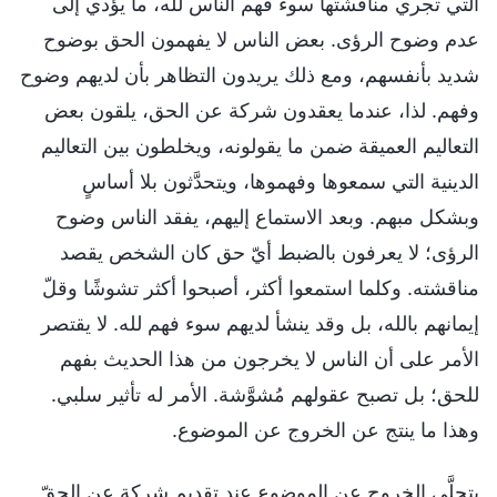
التي تجري مناقشتها سوء فهم الناس لله، ما يؤدي إلى
عدم وضوح الرؤى. بعض الناس لا يفهمون الحق بوضوح
شديد بأنفسهم، ومع ذلك يريدون التظاهر بأن لديهم وضوح
وفهم. لذا، عندما يعقدون شركة عن الحق، يلقون بعض
التعاليم العميقة ضمن ما يقولونه، ويخلطون بين التعاليم
الدينية التي سمعوها وفهموها، ويتحدَّثون بلا أساسٍ
وبشكل مبهم. وبعد الاستماع إليهم، يفقد الناس وضوح
الرؤى؛ لا يعرفون بالضبط أيّ حق كان الشخص يقصد
مناقشته. وكلما استمعوا أكثر، أصبحوا أكثر تشوشًا وقلّ
إيمانهم بالله، بل وقد ينشأ لديهم سوء فهم لله. لا يقتصر
الأمر على أن الناس لا يخرجون من هذا الحديث بفهم
للحق؛ بل تصبح عقولهم مُشوَّشة. الأمر له تأثير سلبي.
وهذا ما ينتج عن الخروج عن الموضوع.
يتجلَّى الخروج عن الموضوع عند تقديم شركة عن الحقّ