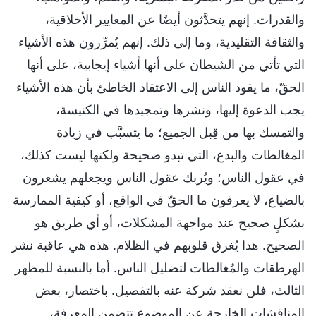
والقدرات. إنهم يتحدَّثون أيضًا عن المعايير الأخلاقية،
والثقافة التقليدية، وما إلى ذلك. إنهم يُمرِّرون هذه الأشياء
التي تأتي من الشيطان على أنها أشياء إيجابية، على أنها
الحقّ، ما يقود الناس إلى الاعتقاد الخاطئ بأن هذه الأشياء
يجب الدعوة إليها، ونشرها وتمجيدها في الكنيسة،
والتمسك بها من قِبل الجميع؛ ما يتسبَّب في زيادة
المغالطات والبدع، التي تبدو صحيحة ولكنها ليست كذلك،
في عقول الناس؛ ويُربك عقول الناس ويجعلهم يشعرون
بالضياع، لا يعرفون ما الحقّ في الواقع، أو كيفية الممارسة
بشكلٍ صحيح عند مواجهة المشكلات، أو أي طريق هو
الصحيح. هذا يُغرق قلوبهم في الظلام. هذه هي عاقبة نشر
الهرطقات والمُغالطات لتضليل الناس. أما بالنسبة للمظهر
الثالث، فلن نعقد شركة عنه بالتفصيل. باختصار، بعض
المناقشات الخارجة عن الموضوع تتضمن المعرفة،