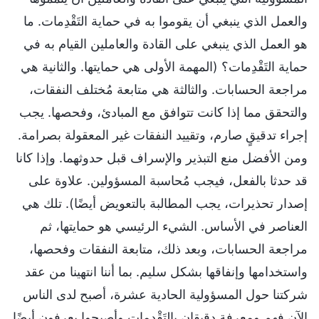
والعمل الذي ينبغي أن يقوموا به في حماية التَقْدِمات. ما
هو العمل الذي ينبغي على القادة والعاملين القيام به في
حماية التَقْدِمات؟ (المهمة الأولى هي حمايتها. والثانية هي
مراجعة الحسابات. والثالثة هي متابعة مُختلف النفقات،
والتحقق مما إذا كانت تتوافق مع المبادئ، وفحصها. يجب
إجراء تدقيقٍ صارم، وتقييد النفقات غير المعقولة بصرامة.
ومن الأفضل منع التبذير والإسراف قبل حدوثهما. وإذا كانا
قد حدثا بالفعل، فيجب مُحاسبة المسؤولين. علاوة على
إصدار تحذيرات، يجب المطالبة بالتعويض أيضًا). تلك هي
العناصر في الأساس. الشيء الرئيسي هو حمايتها، ثم
مراجعة الحسابات، وبعد ذلك، متابعة النفقات وفحصها،
واستخدامها وإنفاقها بشكل سليم. بما أننا انتهينا من عقد
شركتنا حول المسؤولية الحادية عشرة، أصبح لدى الناس
الآن فهم ومعرفة دقيقان بالتَقْدِمات وأصبحوا يعرفون أيضًا