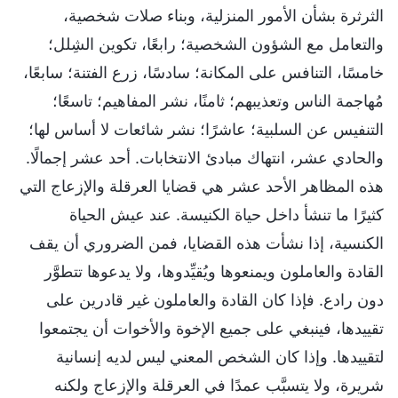
الثرثرة بشأن الأمور المنزلية، وبناء صلات شخصية،
والتعامل مع الشؤون الشخصية؛ رابعًا، تكوين الشِلل؛
خامسًا، التنافس على المكانة؛ سادسًا، زرع الفتنة؛ سابعًا،
مُهاجمة الناس وتعذيبهم؛ ثامنًا، نشر المفاهيم؛ تاسعًا؛
التنفيس عن السلبية؛ عاشرًا؛ نشر شائعات لا أساس لها؛
والحادي عشر، انتهاك مبادئ الانتخابات. أحد عشر إجمالًا.
هذه المظاهر الأحد عشر هي قضايا العرقلة والإزعاج التي
كثيرًا ما تنشأ داخل حياة الكنيسة. عند عيش الحياة
الكنسية، إذا نشأت هذه القضايا، فمن الضروري أن يقف
القادة والعاملون ويمنعوها ويُقيِّدوها، ولا يدعوها تتطوَّر
دون رادع. فإذا كان القادة والعاملون غير قادرين على
تقييدها، فينبغي على جميع الإخوة والأخوات أن يجتمعوا
لتقييدها. وإذا كان الشخص المعني ليس لديه إنسانية
شريرة، ولا يتسبَّب عمدًا في العرقلة والإزعاج ولكنه