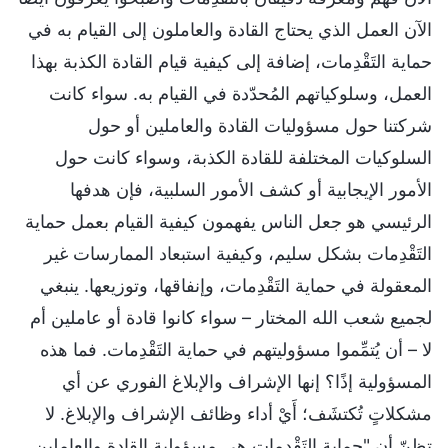
الآن العمل الذي يحتاج القادة والعاملون إلى القيام به في
حماية التَقْدِمات، إضافة إلى كيفية قيام القادة الكذبة بهذا
العمل، وسلوكياتهم المُحدّدة في القيام به. سواء كانت
شركتنا حول مسؤوليات القادة والعاملين أو حول
السلوكيات المختلفة للقادة الكذبة، وسواء كانت حول
الأمور الإيجابية أو كشف الأمور السلبية، فإن هدفها
الرئيسي هو جعل الناس يفهمون كيفية القيام بعمل حماية
التَقْدِمات بشكل سليم، وكيفية استبعاد الممارسات غير
المعقولة في حماية التَقْدِمات، وإنفاقها، وتوزيعها. ينبغي
لجميع شعب الله المختار – سواء كانوا قادة أو عاملين أم
لا – أن يُتمِّموا مسؤوليتهم في حماية التَقْدِمات. فما هذه
المسؤولية إذًا؟ إنها الإشراف والإبلاغ الفوري عن أي
مشكلاتٍ تُكتشَف؛ أَيْ أداء وظائف الإشراف والإبلاغ. لا
تظنّ أن "حماية التَقْدِمات هي مسؤولية القادة والعاملين