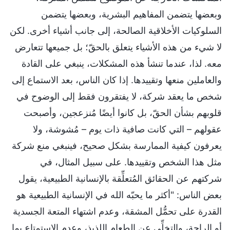
وبعضها يتضمن المفاهيم البشرية، وبعضها يتضمن
السلوكيات الأخلاقية الصالحة، إلى جانب أشياء أخرى. لكن
لا شيء من هذه الأشياء يتعلق بالحقّ؛ بل جميعها تتعارض
معه. لذا، عندما تنشأ هذه المشكلات، ينبغي على القادة
والعاملين منعها وتقييدها. إذا كان الناس، بعد الاستماع إلى
شخص ما يعقد شركة، لا يفتقرون فقط إلى الوضوح في
قلوبهم بشأن الحقّ، بل كانوا أيضًا مُنزعجين، وأصبحت
عقولهم – التي كانت صافية ذات يوم – مُشوشة، ولا
يعرفون كيفية الممارسة بشكل صحيح، فينبغي منع شركة
مثل هذا الشخص وتقييدها. على سبيل المثال، في
شركتهم عن الحقائق المُتعلِّقة بالإنسانية الطبيعية، يقول
بعض الناس: "أكثر ما يحبّه الله في الإنسانية الطبيعية هو
القدرة على تحمُّل المشقة، وعدم اشتهاء المتعة الجسدية
أو الراحة، والتخلِّي عن الطعام اللذيذ، وعدم الاستمتاع بما