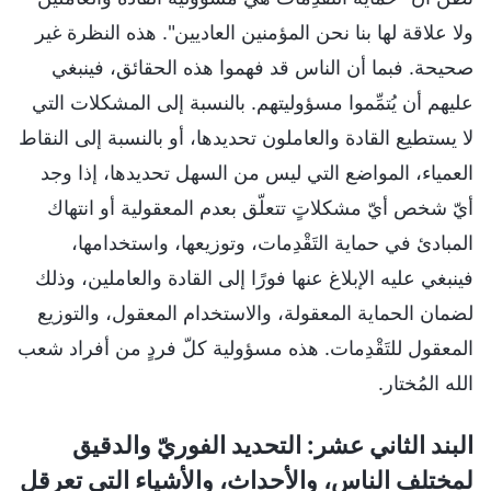
ولا علاقة لها بنا نحن المؤمنين العاديين". هذه النظرة غير
صحيحة. فبما أن الناس قد فهموا هذه الحقائق، فينبغي
عليهم أن يُتمِّموا مسؤوليتهم. بالنسبة إلى المشكلات التي
لا يستطيع القادة والعاملون تحديدها، أو بالنسبة إلى النقاط
العمياء، المواضع التي ليس من السهل تحديدها، إذا وجد
أيّ شخص أيّ مشكلاتٍ تتعلّق بعدم المعقولية أو انتهاك
المبادئ في حماية التَقْدِمات، وتوزيعها، واستخدامها،
فينبغي عليه الإبلاغ عنها فورًا إلى القادة والعاملين، وذلك
لضمان الحماية المعقولة، والاستخدام المعقول، والتوزيع
المعقول للتَقْدِمات. هذه مسؤولية كلّ فردٍ من أفراد شعب
الله المُختار.
البند الثاني عشر: التحديد الفوريّ والدقيق
لمختلف الناس، والأحداث، والأشياء التي تعرقل