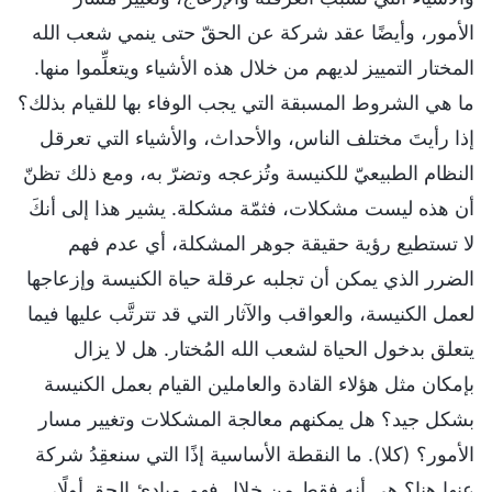
الأمور، وأيضًا عقد شركة عن الحقّ حتى ينمي شعب الله
المختار التمييز لديهم من خلال هذه الأشياء ويتعلِّموا منها.
ما هي الشروط المسبقة التي يجب الوفاء بها للقيام بذلك؟
إذا رأيتَ مختلف الناس، والأحداث، والأشياء التي تعرقل
النظام الطبيعيّ للكنيسة وتُزعجه وتضرّ به، ومع ذلك تظنّ
أن هذه ليست مشكلات، فثمّة مشكلة. يشير هذا إلى أنكَ
لا تستطيع رؤية حقيقة جوهر المشكلة، أي عدم فهم
الضرر الذي يمكن أن تجلبه عرقلة حياة الكنيسة وإزعاجها
لعمل الكنيسة، والعواقب والآثار التي قد تترتَّب عليها فيما
يتعلق بدخول الحياة لشعب الله المُختار. هل لا يزال
بإمكان مثل هؤلاء القادة والعاملين القيام بعمل الكنيسة
بشكل جيد؟ هل يمكنهم معالجة المشكلات وتغيير مسار
الأمور؟ (كلا). ما النقطة الأساسية إذًا التي سنعقِدُ شركة
عنها هنا؟ هي أنه فقط من خلال فهم مبادئ الحق أولًا،