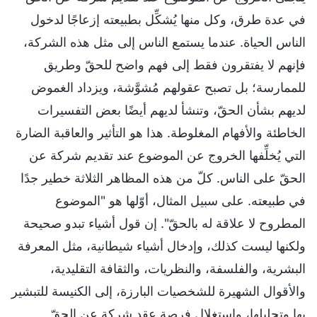
في عدة طرق، وكل منها يُشكِّل بطبيعته إزعاجًا لدخول
الناس الحياة. عندما يستمع الناس إلى مثل هذه الشركة،
فإنهم لا يفتقرون فقط إلى فهم واضح للحقّ وطريق
للممارسة؛ بل تصبح عقولهم مُشوَّشة، ويزداد الغموض
لديهم بشأن الحقّ، وتنشأ لديهم أيضًا بعض التفسيرات
الخاطئة والأفهام المغلوطة. هذا هو التأثير والعاقبة الضارة
التي يُخلِّفها الخروج عن الموضوع عند تقديم شركة عن
الحقّ على الناس. كلّ من هذه المظاهر الثلاثة خطير جدًا
في طبيعته. على سبيل المثال، أوّلها هو "الموضوع
المطروح لا علاقة له بالحقّ". إن قول أشياء تبدو صحيحة
ولكنها ليست كذلك، وإدخال أشياء شيطانية، مثل المعرفة
البشرية، والفلسفة، والنظريات، والثقافة التقليدية،
والأقوال الشهيرة للشخصيات البارزة، إلى الكنيسة للتبشير
بها وتحليلها، واستغلال فرصة عقد شركة عن الحقّ