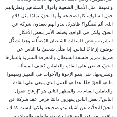
وعميقة، مثل الأمثال الشعبية وأقوال المشاهير ونظرياتهم
حول السلوك، كلها صحيحة وأنها الحقّ، تمامًا مثل كلام
الله. ألم يُضلَّلوا؟ ظاهريًا، يبدو أنهم يعقدون شركة عن
الحقّ، ولكن في الواقع، يختلط الأمر ببعض الأفكار
البشرية وبعض فلسفات الشيطان المُضلِّلة، وهذا يُشكِّل
بوضوح إزعاجًا للناس. إذا ضلَّل شخصٌ ما الناس عن
طريق تمرير فلسفة الشيطان والمعرفة البشرية باعتبارها
الحقّ، فينبغي على القادة والعاملين كشف المسألة
وتشريحها، حتى ينمو الإخوة والأخوات في التمييز ويفهموا
ما هو الحقّ حقًا. هذا هو العمل الذي ينبغي على القادة
والعاملين القيام به. والمظهر الثاني هو "إزعاج عقول
الناس". بعض الناس ينتهزون دائمًا فرص عقد شركة عن
الحقّ للتحدُّث عن أشياء تبدو صحيحة ولكنها ليست كذلك،
رافعين من قدر المعرفة البشرية، والعلم، والمواهب،