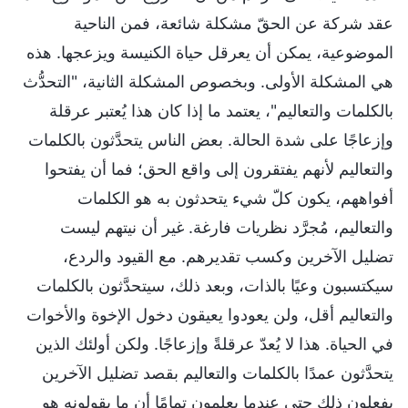
عقد شركة عن الحقّ مشكلة شائعة، فمن الناحية
الموضوعية، يمكن أن يعرقل حياة الكنيسة ويزعجها. هذه
هي المشكلة الأولى. وبخصوص المشكلة الثانية، "التحدُّث
بالكلمات والتعاليم"، يعتمد ما إذا كان هذا يُعتبر عرقلة
وإزعاجًا على شدة الحالة. بعض الناس يتحدَّثون بالكلمات
والتعاليم لأنهم يفتقرون إلى واقع الحق؛ فما أن يفتحوا
أفواههم، يكون كلّ شيء يتحدثون به هو الكلمات
والتعاليم، مُجرَّد نظريات فارغة. غير أن نيتهم ليست
تضليل الآخرين وكسب تقديرهم. مع القيود والردع،
سيكتسبون وعيًا بالذات، وبعد ذلك، سيتحدَّثون بالكلمات
والتعاليم أقل، ولن يعودوا يعيقون دخول الإخوة والأخوات
في الحياة. هذا لا يُعدّ عرقلةً وإزعاجًا. ولكن أولئك الذين
يتحدَّثون عمدًا بالكلمات والتعاليم بقصد تضليل الآخرين
يفعلون ذلك حتى عندما يعلمون تمامًا أن ما يقولونه هو