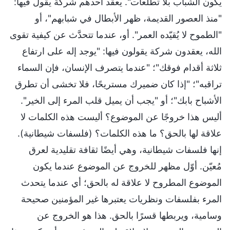
يكون الشباب بلا تطلعات". يعقد أحدهم شركة يقول فيها:
"منذ العصور القديمة، ظهر الأبطال في شبابهم"، أو
"الطموح لا يُقيّده العمر". أو، عندما تتحدَّث عن كيفية تقوى
الله، يعقدون شركة يقولون فيها: "يوجد إله على ارتفاع
ثلاثة أقدام فوقك"؛ "عندما يتصرف الإنسان، فإن السماء
تراقبه"؛ "إذا كان ضميرك مستريحًا، فلا تخشى أن تطرق
الأشباح بابك"؛ أو "يجب أن يميل قلب المرء إلى الخير".
أليس هذا خروجًا عن الموضوع؟ أليست هذه الكلمات لا
علاقة لها بالحق؟ ما هذه الكلمات؟ (فلسفات شيطانية).
إنها فلسفات شيطانية، وهي أيضًا ثقافة تقليدية لعرق
مُعيّن. أوّل مظهر للخروج عن الموضوع عندما يكون
الموضوع المطروح لا علاقة له بالحق؛ أي عندما يتحدث
المرء بفلسفات ونظريات يعتبرها غير المؤمنين صحيحة
وسامية، ويربطها قسرًا بالحق. هذا هو الخروج عن