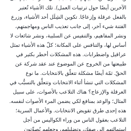
الآخرين أيضًا حول ترتيبات العمل). تلك الأشياء تُعتبر
بالفعل عرقلة وإزعاجًا. تكوين الشِلَل أحد الأشياء، وزرع
الفتنة شيء آخر، إلى جانب تعذيب الناس ومهاجمتهم،
ونشر المفاهيم، والتنفيس عن السلبية، ونشر شائعات لا
أساس لها، والتنافس على المكانة؛ كلّ هذه الأشياء تمثل
عراقيل واضطرابات. هذه المشكلات أخطر بكثير في
طبيعتها من الخروج عن الموضوع عند عقد شركة عن
الحقّ. ثمّة أيضًا مشكلة تتعلّق بالانتخابات. ما نوع
المشكلات التي تنشأ أثناء الانتخابات وتتعلَّق بالتسبُّب في
العرقلة والإزعاج؟ هناك التلاعب بالأصوات، على سبيل
المثال؛ والوعد بمنافع لكي يضمن المرء الأصوات لنفسه.
هذه إحدى طرق تقويض الانتخابات. والأعمال السرية؛
التلاعب بعقول الناس من وراء الكواليس من أجل
استمالتهم إلى صفك، وتضليلهم، وجعلهم يُصوِّتون