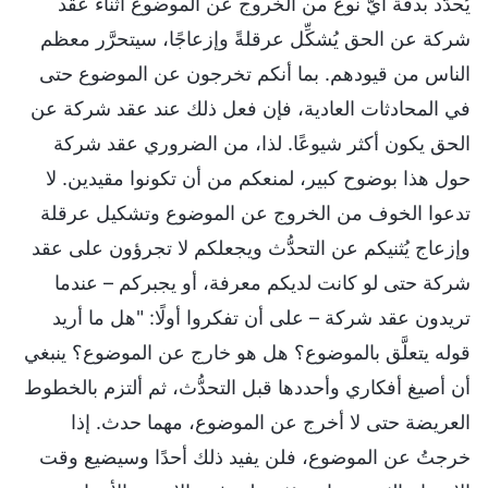
يُحدَّد بدقة أيّ نوع من الخروج عن الموضوع أثناء عقد
شركة عن الحق يُشكِّل عرقلةً وإزعاجًا، سيتحرَّر معظم
الناس من قيودهم. بما أنكم تخرجون عن الموضوع حتى
في المحادثات العادية، فإن فعل ذلك عند عقد شركة عن
الحق يكون أكثر شيوعًا. لذا، من الضروري عقد شركة
حول هذا بوضوح كبير، لمنعكم من أن تكونوا مقيدين. لا
تدعوا الخوف من الخروج عن الموضوع وتشكيل عرقلة
وإزعاج يُثنيكم عن التحدُّث ويجعلكم لا تجرؤون على عقد
شركة حتى لو كانت لديكم معرفة، أو يجبركم – عندما
تريدون عقد شركة – على أن تفكروا أولًا: "هل ما أريد
قوله يتعلَّق بالموضوع؟ هل هو خارج عن الموضوع؟ ينبغي
أن أصيغ أفكاري وأحددها قبل التحدُّث، ثم ألتزم بالخطوط
العريضة حتى لا أخرج عن الموضوع، مهما حدث. إذا
خرجتُ عن الموضوع، فلن يفيد ذلك أحدًا وسيضيع وقت