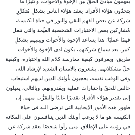
يفهمون مبادئ الحقّ بين الإخوة والأخوات، وكثيرًا ما
يتحدّون هؤلاء الأفراد. يعقد هؤلاء الناس بشكلٍ مُتكرِّرٍ
شركة عن بعض الفهم النقي والنور في حياة الكنيسة،
مُشارِكين بعض الاختبارات الشخصية القيِّمة والتي تنقل
فهمًا عمليًا؛ هذا يساعد الإخوة والأخوات ويبنيهم بشكلٍ
كبير. بعد سماع شركتهم، يكون لدى الإخوة والأخوات
طريق، ويعرفون كيفية ممارسة كلام الله واختباره، وكيفية
حلّ مشكلاتهم. يشعرون بالامتنان الشديد لإرشاد الله،
وفي الوقت نفسه، يعجبون بأولئك الذين لديهم استيعاب
خالص للحقّ واختبارات عملية ويقدرونهم. وبالتالي، يميلون
إلى تقدير هؤلاء الأفراد تقديرًا عاليًا والتقرُّب منهم. إن
ظهور هذه الأمور الإيجابية التي ترضي الله في حياة
الكنيسة هو ما لا يرغب أولئك الذين يتنافسون على المكانة
في رؤيته على الإطلاق. متى رأوا شخصًا يعقد شركة عن