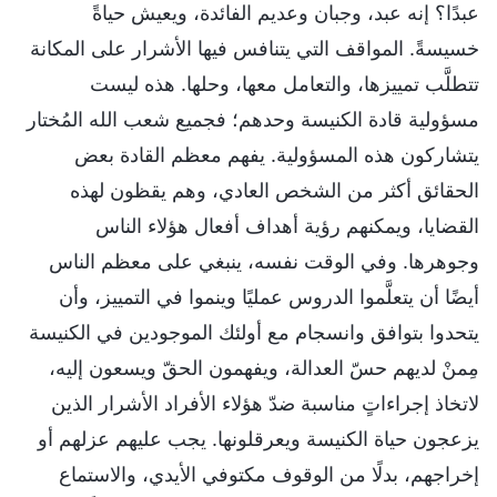
عبدًا؟ إنه عبد، وجبان وعديم الفائدة، ويعيش حياةً
خسيسةً. المواقف التي يتنافس فيها الأشرار على المكانة
تتطلَّب تمييزها، والتعامل معها، وحلها. هذه ليست
مسؤولية قادة الكنيسة وحدهم؛ فجميع شعب الله المُختار
يتشاركون هذه المسؤولية. يفهم معظم القادة بعض
الحقائق أكثر من الشخص العادي، وهم يقظون لهذه
القضايا، ويمكنهم رؤية أهداف أفعال هؤلاء الناس
وجوهرها. وفي الوقت نفسه، ينبغي على معظم الناس
أيضًا أن يتعلَّموا الدروس عمليًا وينموا في التمييز، وأن
يتحدوا بتوافق وانسجام مع أولئك الموجودين في الكنيسة
مِمنْ لديهم حسّ العدالة، ويفهمون الحقّ ويسعون إليه،
لاتخاذ إجراءاتٍ مناسبة ضدّ هؤلاء الأفراد الأشرار الذين
يزعجون حياة الكنيسة ويعرقلونها. يجب عليهم عزلهم أو
إخراجهم، بدلًا من الوقوف مكتوفي الأيدي، والاستماع