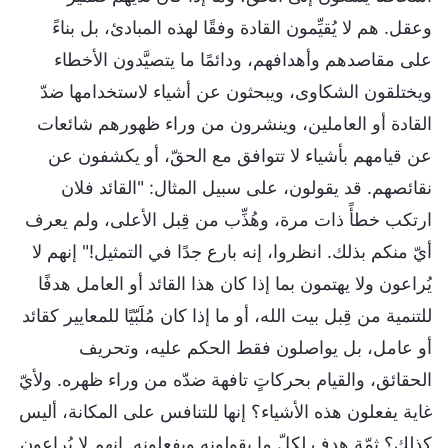
وعقل. هم لا يُقيِّمون القادة وفقًا لهذه المبادئ، بل بناءً
على مقاصدهم وأهدافهم، ودائمًا ما يتصيَّدون الأخطاء
ويختلقون الشكاوى، ويبحثون عن أشياء لاستخدامها ضدّ
القادة أو العاملين، وينشرون من وراء ظهورهم شائعات
عن قيامهم بأشياء لا تتوافق مع الحقّ، أو يكشفون عن
نقائصهم. قد يقولون، على سبيل المثال: "القائد فلان
ارتكب خطأً ذات مرة، وهُذِّب من قِبل الأعلى، ولم يعرف
أيّ منكم بذلك. انظروا، إنه بارع جدًا في التمثيل!" إنهم لا
يُراعون ولا يهتمون بما إذا كان هذا القائد أو العامل هدفًا
للتنمية من قِبل بيت الله، أو ما إذا كان مُلَبّيًا للمعايير كقائد
أو عامل، بل يواصلون فقط الحكم عليه، وتحريف
الحقائق، والقيام بحركاتٍ تافهة ضدّه من وراء ظهره. ولأيّ
غاية يفعلون هذه الأشياء؟ إنها للتنافس على المكانة، أليس
كذلك؟ ثمّة هدف لكلّ ما يقولونه ويفعلونه. إنهم لا يُراعون