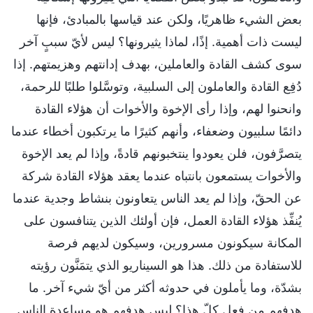
بعض الشيء ظاهريًا، ولكن عند قياسها بالمبادئ، فإنها
ليست ذات أهمية. إذًا، لماذا يثيرونها؟ ليس لأيّ سببٍ آخر
سوى كشف القادة والعاملين، بهدف إدانتهم وهزيمتهم. إذا
دُفِع القادة والعاملون إلى السلبية، وتوسَّلوا طلبًا للرحمة،
وانحنوا لهم، وإذا رأى الإخوة والأخوات أن هؤلاء القادة
دائمًا سلبيون وضعفاء، وأنهم كثيرًا ما يرتكبون أخطاء عندما
يتصرَّفون، فلن يعودوا ينتخبونهم قادةً، وإذا لم يعد الإخوة
والأخوات يستمعون بانتباه عندما يعقد هؤلاء القادة شركة
عن الحقّ، وإذا لم يعد الناس يتعاونون بنشاط وجدية عندما
يُنفِّذ هؤلاء القادة العمل، فإن أولئك الذين يتنافسون على
المكانة سيكونون مسرورين، وسيكون لديهم فرصة
للاستفادة من ذلك. هذا هو السيناريو الذي يتمَنَّون رؤيته
بشدّة، وما يأملون في حدوثه أكثر من أيّ شيء آخر. ما
هدفهم من فعل كلّ هذا؟ ليس هدفهم هو مساعدة الناس