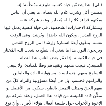
(بلى). هذا يتضمَّن حياة كنسية طبيعية ومُنظَّمة؛ إنه
يتضمن أكل وشرب كلام الله بنظام، ما يعني أن الناس
يمكنهم قراءة كلام الله مُصلين وعقد شركة عنه،
ومشاركة الاختبارات الشخصية، في حياة كنسية يعمل فيها
الروح القدس، ويكون الله حاضرًا، ويُرشِد، وفي الوقت
نفسه، يتلقَّون أيضًا استنارةً وإرشادًا من الروح القدس
ويربحون النور. هذا ما ينبغي أن يتمتَّع به شعب الله المُختار
في حياة الكنيسة. إذا دمَّر بعض الناس هذا النظام
الطبيعيّ، فيجب منعهم وتقييدهم وفقًا للمبادئ، ولا ينبغي
التسامح معهم. هذه ليست مسؤولية القادة والعاملين
والتزامهم فحسب، بل هي أيضًا مسؤولية والتزام كلّ من
يفهم الحقّ ويمتلك التمييز. بالطبع، سيكون من الأفضل لو
تمكَّن قادة الكنيسة من قيادة هذا العمل، وعقد شركة مع
الإخوة والأخوات حول طبيعة أفعال هؤلاء الأفراد، وأيّ نوع