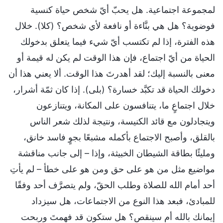
لمجموعة اجتماعية. هل يحبّ أيّ شخص حياة كنسية
فوضوية؟ هل هي بنَّاءة أو نافعة لأي شخص؟ (كلا). خلال
هذه الفترة، إذا لم تكتسب أيّ شيء فيما يتعلق بدخولك
الحياة من أيّ اجتماع، فإن هذا الوقت لم يكن له قيمة أو
معنى بالنسبة إليك؛ لقد أهدرتَ هذا الوقت. ألا يعني هذا أن
دخولك الحياة قد تكبَّد خسارة؟ (بلى). إذا كان ثمّة أشرار،
خلال اجتماعٍ ما، يتنافسون على المكانة، ويتنازعون
ويتجادلون مع قائد الكنيسة، ونتيجة لذلك شعر الناس
بالقلق، وأصبح الاجتماع بأكمله مشبعًا بجوٍ فاسد خانق،
ومليئًا بطاقة الشيطان الخبيثة، وإذا – إلى جانب مناقشة
مواضيع مثل من هو على حق ومن هو على خطأ – لم يأتِ
أحد أمام الله للصلاة وطلب الحقّ، ولم يتصرَّف أحد وفقًا
للمبادئ، فبعد هذا النوع من الاجتماعات، هل سيزداد
إيمانك بالله أم سينقص؟ هل ستكون قد فهمتَ وربحت