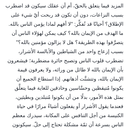
المزيد فيما يتعلق بالحقّ، أم أن عقلك سيكون قد اضطرب
بسبب النزاعات، دون أن تكون قد ربحت أيّ شيء على
الإطلاق؟ أحيانًا قد تُفكِّر: "لا أفهم لماذا يؤمن الناس بالله.
ما الهدف من الإيمان بالله؟ كيف يمكن لهؤلاء الناس أن
يتصرَّفوا بهذه الطريقة؟ هل لا يزالون مؤمنين بالله؟"
بسبب إزعاج واحد من الشياطين والأبالسة الأشرار،
تضطرب قلوب الناس وتصبح حائرة مضطربة؛ فيشعرون
بأن الإيمان بالله لا طائل من ورائه، ولا يعرفون قيمة
الإيمان بالله، وتتشتَّت أذهانهم. إذا استطاع الجميع أن
يكونوا مُتيقظين وحسَّاسين وحاذقين للغاية فيما يتعلَّق
بمثل هذه الأمور، بدلًا من أن يكونوا مُتبلدين وبطيئين،
فعندما يقول الأشرار أو يفعلون أشياءً مرارًا في حياة
الكنيسة من أجل التنافس على المكانة، سيدرك معظم
الناس بسرعة أن ثمّة مشكلة تحتاج إلى حلّ. سيكونون