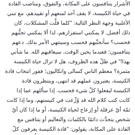
الأشرار يتنافسون على المكانة، والتفوق، ومناصب القادة
في حياة الكنيسة، لا يقف أحد لمنعهم أو تقييدهم، مع تبني
الأغلبية وجهة النظر التالية: "كلما قلَّت المشكلات، كان
ذلك أفضل. لا يمكنني استفزازهم، لذا ألا يمكنني تجنُّبهم
فحسب؟ سأتجنَّبهم فحسب وسينتهي الأمر بذلك. دعهم
يتنافسون؛ فعندما يحين الوقت، سيعاقبهم الله. ما شأني
بهذا!" في ظلّ هذه الظروف، هل لا تزال حياة الكنيسة
مثمرة؟ معظم الناس كسالى واتكاليون؛ ففور انتخاب قادة
الكنيسة، يعتبرون عملهم قد انتهى، وينتظرون قادة
الكنيسة ليفعلوا كلّ شيء فحسب. إذا سألتَهم عما إذا
كانت كتب كلام الله قد وُزِّعت في كنيستهم، وما إذا كانت
ثمّة أيّ عرقلة أو إزعاج لحياة الكنيسة، أو ما إذا كان أيّ
شخص يتحدَّث دائمًا بالكلمات والتعاليم أو يتنافس مع
القادة على المكانة، يقولون: "قادة الكنيسة يعرفون كلّ