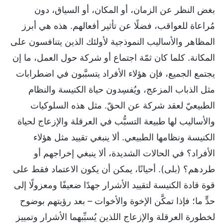
بغض النظر عن الزمان، أو المكان، أو السياق، دون
مُراعاة للعواقب، فضلًا عن تأثير أفعالهم. هذه هي أبرز
المظاهر والأساليب النموذجية لأولئك الذين يتنافسون على
المكانة. كلما كان ثمّة اجتماع أو شركة حول العمل، ما إن
يجتمع الجميع، فإن هؤلاء الأفراد يتسبَّبون في اضطرابات
مثل الذباب المزعج، ويُفسِدون حياة الكنيسة والنظام
الطبيعيّ لعقد شركة عن الحقّ. مثل هذه السلوكيات
والأساليب لها طبيعة التسبُّب في العرقلة والإزعاج لحياة
الكنيسة ونظامها الطبيعي. ألا ينبغي تقييد مثل هؤلاء
الأفراد؟ في الحالات الشديدة، ألا ينبغي إخراجهم أو
طردهم؟ (بلى). أحيانًا، يمكن أن يكون الاعتماد فقط على
قوة قادة الكنيسة لتقييد الأشرار جهدًا ضعيفًا ومعزولًا إلى
حدٍّ ما؛ فإذا تمكَّن الإخوة والأخوات – بعد رؤيتهم بوضوح
لخطورة العرقلة والإزعاج اللذين يُسبِّبهما الأشرار وتمييز