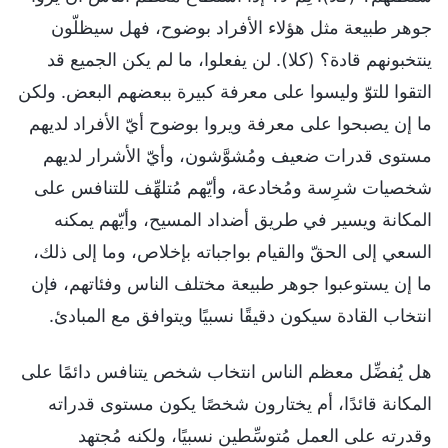
جوهر طبيعة مثل هؤلاء الأفراد بوضوح، فهل سيظلّون
ينتخبونهم قادة؟ (كلا). لن يفعلوا، ما لم يكن الجميع قد
التقوا للتوّ وليسوا على معرفة كبيرة ببعضهم البعض. ولكن
ما إن يصبحوا على معرفة ويروا بوضوح أيّ الأفراد لديهم
مستوى قدرات ضعيف ومُشوَّشون، وأيّ الأشرار لديهم
شخصيات شرِسة ومُخادعة، وأيّهم مُتلهِّف للتنافس على
المكانة ويسير في طريق أضداد المسيح، وأيّهم يمكنه
السعي إلى الحقّ والقيام بواجباته بإخلاص، وما إلى ذلك،
ما إن يستوعبوا جوهر طبيعة مختلف الناس وفئاتهم، فإن
انتخاب القادة سيكون دقيقًا نسبيًا ويتوافق مع المبادئ.
هل يُفضِّل معظم الناس انتخاب شخص يتنافس دائمًا على
المكانة قائدًا، أم يختارون شخصًا يكون مستوى قدراته
وقدرته على العمل مُتوسِّطين نسبيًا، ولكنه مُجتهد