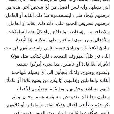
التي يفعلها، وأنه ليس أفضل من أيّ شخص آخر. هذه هي
فرصتهم لإيجاد شيء ليستخدموه ضدّ ذلك القائد أو العامل،
فرصتهم لتحريض الجميع على إدانة ذلك القائد أو العامل،
والإطاحة به، وإسقاطه. والدافع وراء كلّ هذه السلوكيات
والأفعال ليس سوى التنافس على المكانة. إذا اتُّبعتْ
مبادئ الانتخابات ومبادئ تنمية الناس واستخدامهم في بيت
الله، في ظلّ الظروف الطبيعية، فلن يُنتخَب مثل هؤلاء
الأفراد أبدًا قادةً أو عاملين. هذا شيء أدركوا حقيقته
وفهموه بوضوح، ولذلك يلجأون إلى أيّ وسيلة لمُهاجمة
القادة والعاملين وإدانتهم. أيًا يكن من يصبح قائدًا أو عاملًا،
فإنهم ببساطة يتحدّونهم، ودائمًا ما يتصيَّدون الأخطاء
ويدلون بتعليقاتٍ نقدية غير مسؤولة عنهم. وحتى لو لم
يكن ثمّة خطأ في أفعال هؤلاء القادة والعاملين أو كلامهم،
فإنهم يتمكَّنون دائمًا من إيجاد بعض العيوب فيهم؛ في