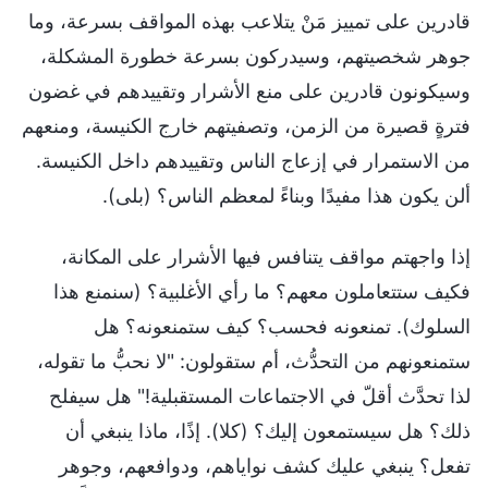
قادرين على تمييز مَنْ يتلاعب بهذه المواقف بسرعة، وما
جوهر شخصيتهم، وسيدركون بسرعة خطورة المشكلة،
وسيكونون قادرين على منع الأشرار وتقييدهم في غضون
فترةٍ قصيرة من الزمن، وتصفيتهم خارج الكنيسة، ومنعهم
من الاستمرار في إزعاج الناس وتقييدهم داخل الكنيسة.
ألن يكون هذا مفيدًا وبناءً لمعظم الناس؟ (بلى).
إذا واجهتم مواقف يتنافس فيها الأشرار على المكانة،
فكيف ستتعاملون معهم؟ ما رأي الأغلبية؟ (سنمنع هذا
السلوك). تمنعونه فحسب؟ كيف ستمنعونه؟ هل
ستمنعونهم من التحدُّث، أم ستقولون: "لا نحبُّ ما تقوله،
لذا تحدَّث أقلّ في الاجتماعات المستقبلية!" هل سيفلح
ذلك؟ هل سيستمعون إليك؟ (كلا). إذًا، ماذا ينبغي أن
تفعل؟ ينبغي عليك كشف نواياهم، ودوافعهم، وجوهر