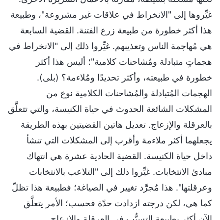
غيِّروها إلى "الانخراط في علاقات غير مشروعة"، وطبيعة
هذا أكثر خطورة من طبيعة زرع الفتنة. القضية السابعة
هي مُهاجمة الناس وتعذيبهم. غيِّروا ذلك إلى "الانخراط في
هجماتٍ متبادلة ومُشاحنات كلامية"؛ أليس هذا أكثر
خطورة في طبيعته، وأكثر تحديدًا ومُلاءمة؟ (بلى).
الهجمات المُتبادلة والمُشاحنات الكلامية نوع من
المشكلات الشائعة الحدوث في حياة الكنيسة، والتي تتعلَّق
بالعرقلة والإزعاج. تعديل هاتين القضيتين بهذه الطريقة
يجعلهما أكثر ملاءمة وأقرب إلى المشكلات التي تنشأ
داخل حياة الكنيسة. القضية الحادية عشرة هي انتهاك
مبادئ الانتخابات. غيِّروا ذلك إلى "التلاعب بالانتخابات
وعرقلتها". هذا مُجرَّد تغيير في الصياغة؛ فطبيعة هذا تظلّ
كما هي، لكن درجته ازدادت حدّة فحسب؛ الأمر يتعلَّق
الآن أكثر بطبيعة التسبُّب في العرقلة والإزعاج.