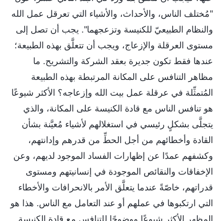
"مُختلف الناس، والأحداث، والأشياء التي تعرقل عمل الله
والنظام الطبيعيّ للكنيسة وتزعجهما". يجب أن تصل إلى
مستوى العرقلة والإزعاج، ويجب أن تتعلَّق بهذه الطبيعة؛
عندها فقط تكون جديرة بعقد الشركة والتشريح. ما
مظاهر التنافس على المكانة المرتبطة بهذه الطبيعة
المُتمثِّلة في عرقلة عمل بيت الله وإزعاجه؟ الأكثر شيوعًا
هو تنافس الناس مع قادة الكنيسة على المكانة، والذي
يتجلَّى بشكلٍ رئيسي في استغلالهم لأشياء مُعيَّنة بشأن
القادة وأخطائهم من أجل الحطِّ من قدرهم وإدانتهم،
وكشفهم عمدًا عن إظهارات الفساد الموجود لديهم، وعن
الإخفاقات والنقائص الموجودة في إنسانيتهم ومستوى
قدراتهم، خاصّةً عندما يتعلَّق الأمر بالانحرافات والأخطاء
التي ارتكبوها في عملهم أو عند التعامل مع الناس. هذا هو
المظهر الأكثر شيوعًا ووضوحًا للتنافس مع قادة الكنيسة