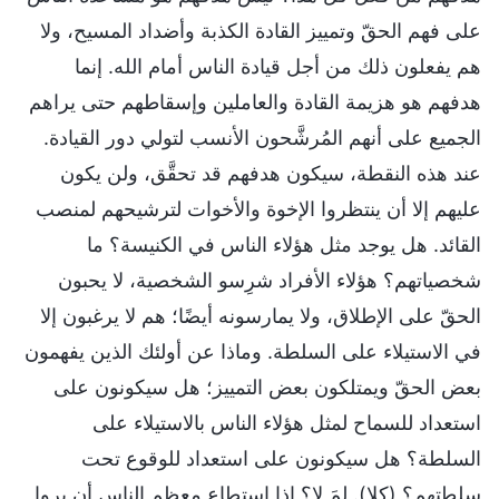
على فهم الحقّ وتمييز القادة الكذبة وأضداد المسيح، ولا
هم يفعلون ذلك من أجل قيادة الناس أمام الله. إنما
هدفهم هو هزيمة القادة والعاملين وإسقاطهم حتى يراهم
الجميع على أنهم المُرشَّحون الأنسب لتولي دور القيادة.
عند هذه النقطة، سيكون هدفهم قد تحقَّق، ولن يكون
عليهم إلا أن ينتظروا الإخوة والأخوات لترشيحهم لمنصب
القائد. هل يوجد مثل هؤلاء الناس في الكنيسة؟ ما
شخصياتهم؟ هؤلاء الأفراد شرِسو الشخصية، لا يحبون
الحقّ على الإطلاق، ولا يمارسونه أيضًا؛ هم لا يرغبون إلا
في الاستيلاء على السلطة. وماذا عن أولئك الذين يفهمون
بعض الحقّ ويمتلكون بعض التمييز؛ هل سيكونون على
استعداد للسماح لمثل هؤلاء الناس بالاستيلاء على
السلطة؟ هل سيكونون على استعداد للوقوع تحت
سلطتهم؟ (كلا). لِمَ لا؟ إذا استطاع معظم الناس أن يروا