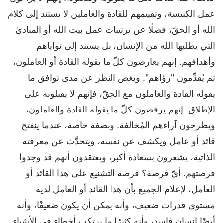
عمل الكنيسة، وتقييمهم للقادة والعاملين لا يستند إلى كلام
الله أو الحقّ، فضلًا عن ترتيبات عمل بيت الله أو المبادئ
التي يطلبها الله من الإنسان، بل يستند إلى نواياهم
وأهدافهم. إنهم يعارضون كلّ ما يقوله القادة أو العاملون،
ثم يُقدِّمون "رؤاهم". وبغض النظر عن مدى توافق ما
يقوله القادة والعاملون مع الحقّ، فإنهم لا يقبلونه على
الإطلاق. إنهم يرفضون كلّ ما يقوله القادة والعاملون،
ويطرحون آراءهم المُخالفة. وبصفة خاصة، عندما ينفتح
قائد أو عامل ويكشف عن نفسه، ويتحدَّث عن معرفته
الذاتية، يشعرون بسعادة أكبر، ويعتقدون أنهم قد وجدوا
فرصتهم. أيّ فرصة؟ فرصة التشنيع على هذا القائد أو
العامل، لإعلام الجميع بأن هذا القائد أو العامل لديه
مستوى قدرات ضعيف، وأنه يمكن أن يكون ضعيفًا، وأنه
أيضًا إنسان فاسد، وأنه كثيرًا ما يرتكب أخطاء في الأشياء