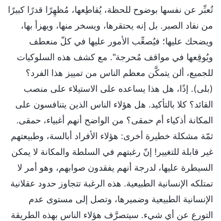
تُعبِّر عن نفسها بوضوح للحظة، يُقاطِعها، مُظهِرًا قدرًا كبيرًا
من نفاد الصبر. بل إنه يحتقرها، ويسخر منها، ويهزأ بها،
ويضحك عليها؛ فيُصعِّب الأمور عليها في كلّ منعطف
ويُوقِعها في مواقف مُحرجة". مع كشف هذه السلوكيات
للجميع، ألن يتمكَّن معظم الناس من تمييز هذا الفرد؟
(بلى). إذًا، هل هذا يساعده على الاستيلاء على منصب
القائد؟ كلا بالتأكيد. هل هؤلاء الناس الذين يتنافسون على
المكانة أذكياء أم حمقى؟ من الواضح أنهم أغبياء، حمقى.
ثمّة مشكلة خطيرة أخرى: هؤلاء الأفراد أبالسة، وطبيعتهم
غير قابلة للتغيير! إنّ رغبتهم في السلطة والمكانة لا يمكن
السيطرة عليها، لدرجة أنهم يفقدون صوابهم، وهو أمر لا
تمتلكه الإنسانية الطبيعية. هذه الرغبة تتجاوز حدود عقلانية
الإنسانية الطبيعية وضميرها، وتصل إلى مستوى عدم
التورع عن أي شيء. سيتصرَّف هؤلاء الناس بهذه الطريقة