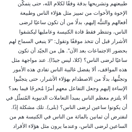
طبيعتهم وتشريحها بدقة وفقًا لكلام الله، حتى يتمكَّن
الإخوة والأخوات من تمييز مثل هؤلاء الناس وطبيعة
أفعالهم والتنبُّه إليهم، بدلًا من أن تكون ساعيًا لرضى
الناس، وتنتظر فقط قادة الكنيسة وعامليها ليكشفوا
الأشرار قبل أن تتخذ موقفًا وتقول: "لا ينبغي السماح لهم
بحضور الاجتماعات بعد الآن". هل من الجيّد أن تكون
ساعيًا لرضى الناس؟ (كلا، ليس جيدًا). عند مواجهة مثل
هذه المواقف، ألا يفضل غالبية الناس تفادي هذه الأمور
وتجنُّبها، بدلًا من الاصطدام بهؤلاء الأشرار، حتى يتجنَّبوا
الإساءة إليهم وجعل التفاعل معهم أمرًا مُحرجًا فيما بعد؟
ألا يلتزم معظم الناس بمبدأ التعاملات الدنيوية المُتمثِّل في
أن يكونوا ساعين لرضى الناس؟ (بلى). تلك مشكلة إذًا.
لنفترض أن ثمانين بالمائة من الناس في الكنيسة هم من
الساعين لرضى الناس، وعندما يرون مثل هؤلاء الأفراد