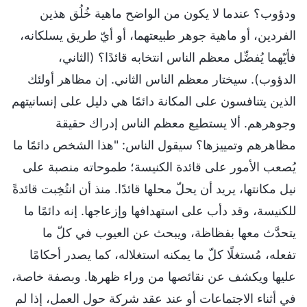
ودؤوب؟ عندما لا يكون من الواضح ماهية خُلُق هذين
الفردين، أو ماهية جوهر طبيعتهما، أو أيّ طريق يسلكانه،
فأيّهما يُفضِّل معظم الناس انتخابه قائدًا؟ (الثاني،
الدؤوب). سيختار معظم الناس الثاني. إن مظاهر أولئك
الذين يتنافسون على المكانة دائمًا هي دليل على إنسانيتهم
وجوهرهم. ألا يستطيع معظم الناس إدراك حقيقة
مظاهرهم وتمييزها؟ سيقول الناس: "هذا الشخص دائمًا ما
يُصعب الأمور على قائدة الكنيسة؛ طموحاته منصبة على
نيل مكانتها، يريد أن يحلّ محلها قائدًا. منذ أن انتُخِبت قائدةً
للكنيسة، وقد دأب على استهدافها وإزعاجها. إنه دائمًا ما
يتحدَّث معها بفظاظة، ويبحث عن العيوب في كلّ ما
تفعله، مُستغلًا كلّ ما يمكنه استغلاله، كما يصدر أحكامًا
عليها ويكشف عن نقائصها من وراء ظهرها. وبصفة خاصة،
في أثناء الاجتماعات أو عند عقد شركة حول العمل، إذا لم