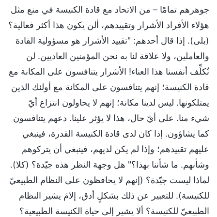
جوهرهم تمامًا – من الاتحاد مع قادة الكنيسة في منع مثل
هؤلاء الأفراد الأشرار وتقييدهم، ألن يكون هذا أكثر فعالية؟
(بلى). إذا قال أحدهم: "تقييد الأشرار هو مسؤولية القادة
والعاملين، ولا علاقة لنا به نحن المؤمنين العاديين. لن
نُكلِّف أنفسنا هذا العناء! الأشرار يتنافسون على المكانة مع
قادة الكنيسة؛ إنهم يتنافسون على المكانة مع أولئك الذين
يمتلكونها. ليس لدينا مكانة؛ إنهم لا يحاولون انتزاع أيّ
شيء منا. على أيّ حال، هذا لا يؤثر علينا. دعهم يتنافسون
كما يشاؤون. إذا كان لدى قادة الكنيسة القدرة، فينبغي
عليهم تقييدهم؛ وإذا لم يكن لديهم، فينبغي أن يتركوهم
وشأنهم. ما شأننا بهذا؟" هل وجهة النظر هذه جيّدة؟ (كلا).
لماذا ليست جيّدة؟ (إنهم لا يحافظون على النظام الطبيعيّ
للكنيسة). للتعبير عن ذلك بشكلٍ أدق، إلامَ يشير النظام
الطبيعيّ للكنيسة؟ ألا يشير إلى حياة الكنيسة الطبيعية؟