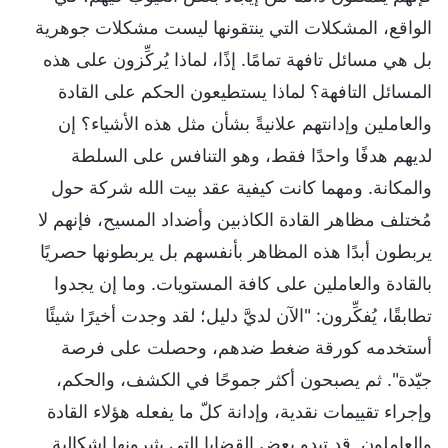
الواقع، المشكلات التي ينتقونها ليست مشكلات جوهرية
بل هي مسائل تافهة تمامًا. إذًا، لماذا يُركِّزون على هذه
المسائل التافهة؟ لماذا يستطيعون الحكم على القادة
والعاملين وإدانتهم علانيةً بشأن مثل هذه الأشياء؟ إن
لديهم هدفًا واحدًا فقط، وهو التنافس على السلطة
والمكانة. ومهما كانت كيفية عقد بيت الله شركة حول
مُختلف مظاهر القادة الكاذبين وأضداد المسيح، فإنهم لا
يربطون أبدًا هذه المظاهر بأنفسهم بل يربطونها حصريًا
بالقادة والعاملين على كافة المستويات. وما إن يجدوا
تطابقًا، يُفكِّرون: "الآن لديَّ دليل؛ لقد وجدت أخيرًا شيئًا
أستخدمه كورقة ضغط ضدهم، وحصلت على فرصة
جيّدة". ثم يصبحون أكثر جموحًا في الكشف، والحكم،
وإجراء تقييمات نقدية، وإدانة كلّ ما يفعله هؤلاء القادة
والعاملون. قد تبدو بعض القضايا التي يثيرونها إشكالية