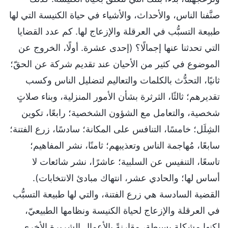
صنَّفنا الناس، والأحداث، والأشياء في حياة الكنيسة التي لها
طبيعة التسبُّب في العرقلة والإزعاج لها. كم عدد القضايا
التي تحدثنا عنها إجمالًا؟ (إحدى عشرة. أولًا، الخروج عن
الموضوع في كثير من الأحيان عند تقديم شركة عن الحقّ؛
ثانيًا، التحدُّث بالكلمات والتعاليم لتضليل الناس وكسب
تقديرهم؛ ثالثًا، الثرثرة بشأن الأمور المنزلية، وبناء صلاتٍ
شخصية، والتعامل مع الشؤون الشخصية؛ رابعًا، تكوين
الشِلَل؛ خامسًا، التنافس على المكانة؛ سادسًا، زرع الفتنة؛
سابعًا، مُهاجمة الناس وتعذيبهم؛ ثامنًا، نشر المفاهيم؛
تاسعًا، التنفيس عن السلبية؛ عاشرًا، نشر شائعات لا
أساس لها؛ والحادي عشر، انتهاك مبادئ الانتخابات).
القضية السادسة هي زرع الفتنة، والتي لها طبيعة التسبُّب
في العرقلة والإزعاج لحياة الكنيسة ونظامها الطبيعيّ،
لكنها مشكلة بسيطة، مقارنةً بالأعمال الشريرة الأخرى.