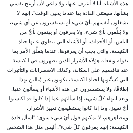
هذه الأشياء. أنا لا أعرف عنها، ولا داعي لأن أُزعج نفسي
بشأنها. سيعتني القادة بها عندما يحين الوقت". إنهم لا
يشغلون أنفسهم بأيّ شيء أو يستفسرون عن أي شيء،
ولا يُبلَّغون بأيّ شيء، ولا يعرفون أو يهتمون بأيٍّ من
الناس، أو الأحداث، أو الأشياء التي تنطوي عليها حياة
الكنيسة، والتي يجب أن يعرفوها. عندما يتعلَّق الأمر بما
يقوله ويفعله هؤلاء الأشرار الذين يظهرون في الكنيسة
عند تنافسهم على المكانة، وكذلك الاضطرابات والتأثيرات
التي يُسبِّبونها لحياة الكنيسة، يكونون غير مُبالين بهذا
إطلاقًا، ولا يستفسرون عن هذه الأشياء أو يسألون عنها.
وبعد انتهاء كلّ شيء، إذا سألتَهم عما إذا كانوا قد اكتسبوا
أيّ تمييز، وما إذا كانوا يستطيعون تمييز الأشرار،
ومظاهرهم، لا يمكنهم قول أيّ شيء سوى: "اسأل قادة
الكنيسة؛ إنهم يعرفون كلّ شيء". أليس مثل هذا الشخص