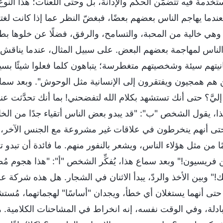
ستخدمة فيه تتضمَّن الحكم والإدانة، بل وحتى اللعنات؛ هذا الن
ندما يهاجم الناس بعضهم بعضًا، فبغضّ النظر عما إذا كانت لغتهم
وهي خالية من المحبة، والتسامح، والرفق، فضلًا عن خلوها بطبيع
لناس لمهاجمة بعضهم البعض. على سبيل المثال، عندما يناق
يتهم سيئة وشخصيتهم متغطرسة؛ يتباهون كلما فعلوا شيئًا بسيطًا
ن هم همجيون ويفتقرون إلى الإنسانية مثل الوحوش". وبعد سماع 
 إليَّ؟ حتى أنك تستشهد بكلام الله لتفضحني! بما أنك تحدَّثت عني
ذا، يقول الشخص "ب": "قد يبدو بعض الناس أتقياء جدًا من ا
تى أنهم ينخرطون في علاقات غير مشروعة مع الجنس الآخر، تمامً
ا من مثل هؤلاء الناس، ويشعر بالنفور منهم. ما فائدة أن تبدو ت
فريسيون!" وبعد سماع هذا، يُفكِّر الشخص "أ": "هذا هجوم مُضاد
!" وبين الأخذ والردّ، يبدأ الاثنان في الشجار. هل هذه شركة ع
 حتى أنهما يستغلان أي خطأ، ويجدان "أساسًا" لهجماتهما، مُستش
دلة، وفي الوقت نفسه، إنه انخراط في المشاحنات الكلامية. هل