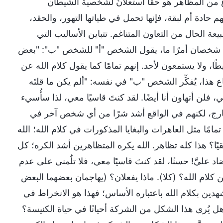
وع من المظاهر هو حقًا استعلانٌ لشخصية الشيطان
 حادة أم لبقة، فإنها تحمل في طياتها التهور، والحقد،
ة الحال من التعاون المتناغم. تتباين الأساليب التي
ش شخصان أمرًا ما، يقول الشخص "أ" للشخص "ب": "بعض
، ولا يستمعون لأحد. إنهم تمامًا كما يقول كلام الله عن
هذا، يُفكِّر الشخص "ب" في نفسه: "ألم يكن ما قلتَه
، فلن أتهاون أنا أيضًا. لقد كنتَ قاسيًا معي، لذا سأُسيء
لخارج، لكنهم في الواقع أشد شرًا من أي شخص آخر في
ا مثل العاهرات والبغايا المذكورات في كلام الله؛ الله
قيًا؟ هذا كله تظاهر. الله يكره المتظاهرين أشد الكره؛ كل
 عليَّ! حسنًا، لقد كنتَ قاسيًا معي، فلا تلُمني على عدم
ن كلام الله؟ (كلا). ماذا يفعلان؟ (يهاجمان بعضهما البعض
هدين بكلام الله باعتباره الأساس؛ فهذا هو الانخراط في
 يُرى هذا الشكل من الشركة أحيانًا في حياة الكنيسة؟