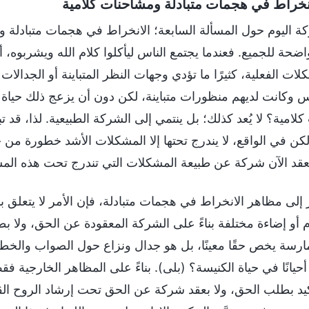
لانخراط في هجمات متبادلة ومشاحنات كلامية
 اليوم حول المسألة السابعة؛ الانخراط في هجمات متبادلة و
اضحة للجميع. فعندما يجتمع الناس ليأكلوا كلام الله ويشربوه، 
ت الفعلية، كثيرًا ما تؤدي وجهات النظر المتباينة أو الجدالات
س وكانت لديهم منظورات متباينة، لكن دون أن يزعج ذلك حياة ال
امية؟ لا يُعد كذلك؛ بل ينتمي إلى الشركة الطبيعية. لذا، قد ت
كن في الواقع، لا يندرج تحتها إلا المشكلات الأشد خطورة من حيث
عقد الآن شركة عن طبيعة المشكلات التي تندرج تحت هذه المس
ظر إلى مظاهر الانخراط في هجمات متبادلة، فإن الأمر لا يتعلق 
م أو إضاءة مختلفة بناءً على الشركة المعقودة عن الحق، ولا 
رسة يخص حقًا معينًا، بل هو جدال ونزاع حول الصواب والخطأ
يانًا في حياة الكنيسة؟ (بلى). بناءً على المظاهر الخارجية فق
كيد بطلب الحق، ولا بعقد شركة عن الحق تحت إرشاد الروح القدس،