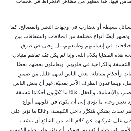
 القدس فيها. هذا مظهر من مظاهر الانخراط في هجمات
 مسائل بسيطة أو لتضارب في وجهات النظر والمصالح. كما
وتظهر أيضًا أنواع مختلفة من الخلافات والشقاقات بين
الاختلافات في إنسانيتهم وطبيعتهم، بل وحتى في طرق
ة هذه القضايا بكلام الله، وإذا لم يكن ثمّة تفاهم متبادل،
المُسبقة والكراهية في قلوبهم، ويعاملون بعضهم بعضًا
تٍ وأحكامٍ متبادلة. بعض الناس لديهم قليل من ضميرٍ
قل، ويساعدون الطرف الآخر بمحبّة. غير أن بعض الناس
لإنسانية، والعقل. غالبًا ما يُكوِّنون أحكامًا مُسبقة
د تعبير وجه، ما يؤدي إلى أن يكون في قلوبهم أنواع
 تحدث بشكلٍ مُتكرِّر داخل الكنيسة، وغالبًا ما تؤثر على
ل وحتى على شركتهم عن كلام الله. من الشائع أن تنشب
أمور في حياة الكنيسة، فيمكن أن تؤثر على حياة الكنيسة