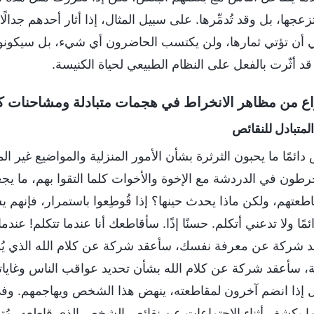
تزعجها، بل وقد تُدمِّرها. على سبيل المثال، إذا أثار أحدهم ج
 أن تؤتي ثمارها، ولن يكتسب الحاضرون أي شيء، بل سيكونون قد
د أثّرت بالفعل على النظام الطبيعي لحياة الكنيسة.
واع من مظاهر الانخراط في هجمات متبادلة ومشاحنات كل
ائمًا ما يحبون الثرثرة بشأن الأمور المنزلية والمواضيع غير ال
خرطون في الدردشة مع الإخوة والأخوات كلما التقوا بهم، ما يج
عتهم، ولكن ماذا يحدث حينها؟ إذا قُوطِعوا باستمرار، فإنهم يس
مًا ولا تدعني أتكلم. حسنًا إذًا. سأقاطعك أنا عندما تتكلم! ع
قد شركة عن معرفة نفسك، سأعقد شركة عن كلام الله الذي ي
 سأعقد شركة عن كلام الله بشأن تحديد عواقب الناس وغاياتهم. 
ذا انضم آخرون لمقاطعته، ينهض هذا الشخص ويهاجمهم. وفي ال
ا ما يكشف أثناء الاجتماعات عن نقائص الشخص الذي قاطعه، مُ