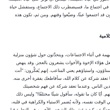
دالًا في اجتماع ما، فسيضطرب ذلك الاجتماع، وستفشل حياة
 اجتمعوا عبثًا، وضيَّعوا وقتهم. ومن ثم، تكون هذه
امية
مهمة في أثناء الاجتماعات، ويتحدَّثون حول شؤون منزلية
عل هؤلاء الإخوة والأخوات يشعرون بالعجز. وقد ينهض
تاؤون، واستياؤهم يعني المتاعب. إنهم يُفكِّرون: "أنت
ندما تعقد شركة عن كلام الله، سأقاطعك بفقرة أخرى منه.
ُدين الناس. وعندما تعقد شركة عن فهم شخصيتك
أيًا كان ما تقوله، سأقول شيئًا مختلفًا!" وليس ذلك
وقت نفسه، ولأنه يُضمر الاستياء والكراهية في قلبه،
تحدثًا عن كيفية غش ذلك الشخص الآخرين في التجارة قبل