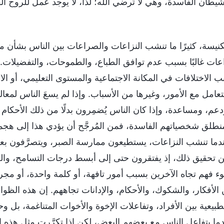
طان الفاسدة، وهي لا تُرضي الله؛ لذا، لا يوجد عمل للروح
كنيسة، كثيرًا ما تنشب النزاعات والصراعات بين الناس بشأن
عات غالبًا بسبب عدم توافق الطباع، والطموحات، والتفضيلات. 
بب الاختلافات في المكانة الاجتماعية والمستوى التعليمي، أو 
لتعامل مع الأمور، وغيرها من الأسباب. وإذا لم يسعَ الناس لمعالج
عم، ومساعدة، وإذا كان الناس يُضمِرون بدلًا من ذلك الأحكام 
منطلق شخصياتهم الفاسدة، فمن المُرجَّح أن يؤدي هذا إلى هجما
ما تنشب النزاعات، يستطيعون ممارسة الصبر، ويتصرَّفون بع
حقيق ذلك، إذ يفتقرون حتى إلى أبسط درجات التسامح، والصبر، وا
وء فهم تجاه الآخرين بسبب أمور تافهة، أو كلمة واحدة، أو مجر
لأفكار، والشكوك، والأحكام، والإدانات تجاههم. إن هذه الظواهر
لطبيعية بين الأفراد، وتفاعلات الإخوة والأخوات المتناغمة، ب
ما يتفاعل الناس مع بعضهم البعض، لكن إذا تكرَّرت مثل هذه ال