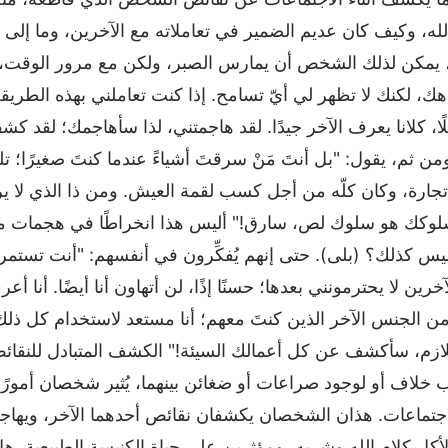
لله، وكيف كان عديم الضمير في تعاملاته مع الآخرين، وما إلى 
، يمكن لذلك الشخص أن يمارس الصبر، ولكن مع مرور الوقت، يبدأ 
ك، لكنك لا تظهر لي أيّ تسامح. إذا كنت تعاملني بهذه الطريقة، 
ًا، كلانا يعرف الآخر جيدًا. لقد هاجمتني، لذا سأهاجمك؛ لقد 
من ثم، يقول: "بل أنتَ مَنْ سرقتَ أشياءً عندما كنتَ صغيرًا؛ تلك
 تجارة، وكان كلّه من أجل كسب لقمة العيش. ومن ذا الذي لا 
وكك هو سلوك لص، سارق!" أليس هذا انخراطًا في هجمات متب
ليس كذلك؟ (بلى). حتى إنهم يُفكِّرون في أنفسهم: "أنت تستمر 
خرين لا يحترمونني بعدها؛ حسنًا إذًا، لن أتهاون أنا أيضًا. أن
 الجنس الآخر الذين كنتَ معهم؛ أنا مستعد لاستخدام كل ذل
لازم، سأكشف عن كل أعمالك السيئة!" الكشف المتبادل للنقائص 
 خلاف أو لوجود صراعات أو ضغائن بينهما، يُثير شخصان أمورًا
لاجتماعات. هذان الشخصان يكشفان نقائص أحدهما الآخر، ويهاجم
لأكل كلام الله وشربه، ومؤثرين على حياة الكنيسة الطبيعية. 