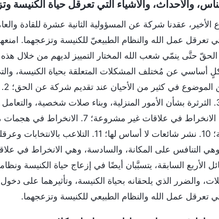
اس، والأحداث، والأشياء التي تعرقل حياة الكنيسة وت
 الأخير، عقدنا شركة عن المسؤولية الثانية عشرة للقادة والعام
تي تعرقل عمل الله والنظام الطبيعيّ للكنيسة وتزعجهما. امنعهم 
قّ حتَّى ينمّي شعب الله المختار التمييز لديهم من خلال هذه ال
الخ
عن السلبية؛ 10. نشر شائعات لا أساس لها؛ 1
هي التنافس على المكانة، والسادسة، وهي الانخراط في علاق
 الأربع السابقة، يتسبَّبان أيضًا في إزعاج حياة الكنيسة ونظا
ت، والضرر الذي يلحقانه بحياة الكنيسة، وتأثيرهما على دخول ال
لتي تعرقل عمل الله والنظام الطبيعي للكنيسة وتزعجهما.