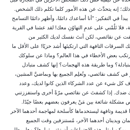
ذلك؛ إنه يتحدَّث عن هذه الأمور كلما تكلم ذلك الشخص.
في التفكير: "أنا أساعدك دائمًا، وأظهر دائمًا التسامح
فلا تَلُمْني على عدمِ التهاوُنِ معك! لقد عشنا في القرية
كشفت عن نقائصي، لكن أنتَ نفسك لديك الكثير من
 السرقات التافهة التي ارتكبتَها أشد خزيًا! على الأقل ما
يرتكب بعض الأخطاء في هذا العالم؟ وماذا عن سلوكك
ادلة؟ وما طريقة هذه الهجمات؟ إنها كشف متبادل
في كشف نقائصي، وتُعلِم الجميع بها وبماضيَّ المشين،
ا أعرف كل شيء عن عدد الشركاء الذين كانوا لديك، وعدد
ك ضدك. إذا كشفتَ عن نقائصي مرّةً أخرى واستفززتني
مشكلة شائعة بين مَنْ يعرفون بعضهم بعضًا جيّدًا.
 قديمة وتافهة ليستخدماها كأسلحة لمهاجمة أحدهما الآخر
ان ويدينان أحدهما الآخر، مُستنزفين وقت الجميع
هل يمكن لمثل هذه الاجتماعات أن تؤتي ثمارها؟ وهل يظل