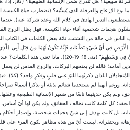
كة طبيعية؟ هل تندرج ضمن الإنسانية الطبيعية؟ (كلا). إذًا، 
ما نوع الإزعاج والعرقلة الذي يُسبِّبه؟ (تضطرب حياة الكنيسة
ا يستطيعون التدبر الهادئ في كلام الله وعقد شركة عنه). عند
شنّون هجمات شخصية أثناء حياة الكنيسة، فهل يظل الروح الق
الناس في حالة من التشتت. ثمّة بعض الكلمات في الكتاب المقدس، هل تت
لْأَرْضِ فِي أَيِّ شَيْءٍ يَطْلُبَانِهِ فَإِنَّهُ يَكُونُ لَهُمَا مِنْ قِبَلِ أَبِي ٱلَّذِي
ونُ فِي وَسْطِهِمْ"
). ماذا تعني هذه الكلمات؟ عندم
(متى 18: 19-20)
ين أمامه؛ فالله لن يمنحهم البركات، والروح القدس لن يعمل إ
ُتجادِلان اللذان ذكرتُهما للتوّ على قلبٍ وفكرٍ واحد؟ (كلا). ف
انة. ورغم أنهما لم يستخدما شتائم بذيئة أو يذكرا أسماءً صراح
، ولم يكن حديثهما نابعًا من ضمير الإنسانية الطبيعية وعقلها.
والحقد؛ كل كلمة كانت تخالف الحقائق، ولم يكن لها أيّ أساس. ل
باته، بل كانت تهدف إلى شنّ هجمات شخصية، وإصدار أحكام وإدا
ه ويحتقرانه. ليست أيّ من هذه مظاهر لكون المرء على قلبٍ