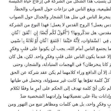
هل يتسبَّب هذا الشكل من الشركة في إزعاج حياة الكنيسة
 الطبيعية، ويقع الناس في نزاعات حول الصواب والخطأ،
ما ينخرط الناس في مثل هذا الشجار والجدال حول الصواب
دس يعمل؟ الروح القدس لا يعمل؛ فهذا النوع من الشركة
ذكّرونها؟ ("أَقُولُ لَكُم أَيْضًا: إِنِ ٱتَّفَقَ ٱثْنَانِ
 فِي ٱلسَّمَاوَاتِ، لِأَنَّهُ حَيْثُمَا ٱجْتَمَعَ ٱثْنَانِ أَوْ ثَلَاثَةٌ بِٱسْمِي
ا يجتمع الناس أمام الله، يجب أن يكونوا على قلبٍ وفكرٍ
لا عندما يكون الناس على قلبٍ وفكرٍ واحد. لكن، هل كان
يمَ كانا ينخرطان؟ في الهجمات المتبادلة، والشجار، وحتى
ةً، إلا أن الدافع وراء كلامهما لم يكن عقد شركة عن الحق
 كلّ كلمة تفوّها بها كانت غير مسؤولة، وتحمل في طياتها
م تكن أيّ كلمة تهدف إلى الحكم على أمرٍ ما وفقًا لكلام
نات بناءً على تفضيلاتهما وإرادتهما الشخصية ضدّ
 وفكرٍ واحد، بل هي كلمات ومظاهر تنبع من التهور ومن