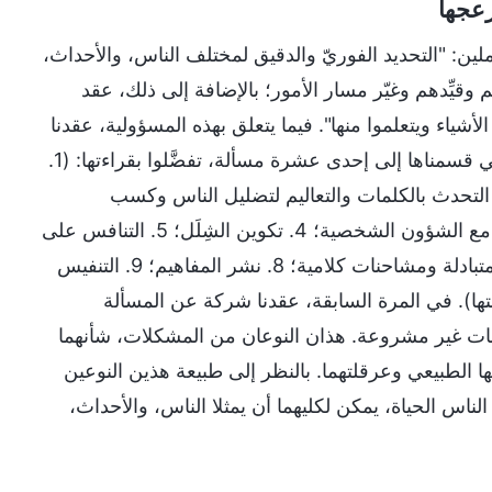
زعجها
لين: "التحديد الفوريّ والدقيق لمختلف الناس، والأحداث،
وقيِّدهم وغيّر مسار الأمور؛ بالإضافة إلى ذلك، عقد
أشياء ويتعلموا منها". فيما يتعلق بهذه المسؤولية، عقدنا
شركة بشكلٍ أساسي عن مُختلف المشكلات المتعلقة بحياة الكنيسة، والتي قسمناها إلى إحدى عشرة مسألة، تفضَّلوا بقراءتها: (1.
روج عن الموضوع في كثير من الأحيان عند تقديم شركة عن الحق؛ 2. التحدث بالكلمات والتعاليم لتضليل الناس وكسب
تقديرهم؛ 3. الثرثرة بشأن الأمور المنزلية، وبناء صلات شخصية، والتعامل مع الشؤون الشخصية؛ 4. تكوين الشِلَل؛ 5. التنافس على
المكانة؛ 6. الانخراط في علاقات غير مشروعة؛ 7. الانخراط في هجمات متبادلة ومشاحنات كلامية؛ 8. نشر المفاهيم؛ 9. التنفيس
1. التلاعب بالانتخابات وعرقلتها). في المرة السابقة، عقدنا شركة عن المسألة
ات غير مشروعة. هذان النوعان من المشكلات، شأنهما
مها الطبيعي وعرقلتهما. بالنظر إلى طبيعة هذين النوعين
ناس الحياة، يمكن لكليهما أن يمثلا الناس، والأحداث،