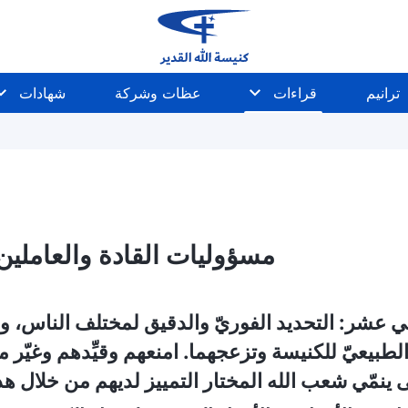
ترانيم
قراءات
عظات وشركة
شهادات
مسؤوليات القادة والعاملين (5
اني عشر: التحديد الفوريّ والدقيق لمختلف الناس، و
لطبيعيّ للكنيسة وتزعجهما. امنعهم وقيِّدهم وغيّر 
َى ينمّي شعب الله المختار التمييز لديهم من خلال هذه