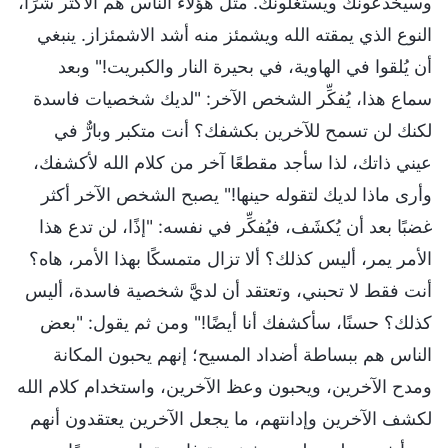
وسيخدعونك ويستغلونك. مثل هؤلاء الناس هم الأكثر شرًا،
النوع الذي يمقته الله ويشمئز منه أشد الاشمئزاز. ينبغي
أن يُلقوا في الهاوية، في بحيرة النار والكبريت!" وبعد
سماع هذا، يُفكِّر الشخص الآخر: "لديك شخصيات فاسدة
لكنك لن تسمح للآخرين بكشفك؟ أنت متكبر وبارٌّ في
عيني ذاتك، لذا سأجد مقطعًا آخر من كلام الله لأكشفك،
وأرى ماذا لديك لتقوله حينها!" يصبح الشخص الآخر أكثر
غضبًا بعد أن يُكشَف، فيُفكِّر في نفسه: "إذًا، لن تدع هذا
الأمر يمر، أليس كذلك؟ ألا تزال متمسكًا بهذا الأمر، هاه؟
أنت فقط لا تحبني، وتعتقد أن لديَّ شخصية فاسدة، أليس
كذلك؟ حسنًا، سأكشفك أنا أيضًا!" ومن ثم يقول: "بعض
الناس هم ببساطة أضداد المسيح؛ إنهم يحبون المكانة
ومدح الآخرين، ويحبون وعظ الآخرين، واستخدام كلام الله
لكشف الآخرين وإدانتهم، ما يجعل الآخرين يعتقدون أنهم