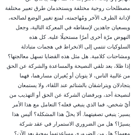
مصطلحات روحية مختلفة ويستخدمان طرق تعبير مختلفة
لإدانة الطرف الآخر ومُهاجمته، لمنع تغيير الوضع لصالحه،
ويسعيان جاهدين لإسقاطه في المعركة التالية، وجعل
النهوض مرّة أخرى أمرًا مستحيلًا عليه. كل هذه
السلوكيات تنتمي إلى الانخراط في هجمات متبادلة
ومشاحنات كلامية. هل مثل هذه القضايا تسهل معالجتها؟
إذا ظلا، بعد تلقي النصيحة والمساعدة والشركة عن الحق
من غالبية الناس، لا يتوبان أو يُغيران مسارهما، فهما
يتجادلان ويتراشقان بالشتائم عند اللقاء، ولا يستمعان
لنصيحة أحد، ويرفضان الشركة عن الحق أو التهذيب من
أيّ شخص، فما الذي ينبغي فعله؟ التعامل مع هذا الأمر
يسير: ينبغي تصفيتهما. ألا يحلّ هذا المشكلة؟ أليس هذا
يسيرًا؟ هل من الضروري الاستمرار في عقد شركة
معهما؟ هل من الضروري مساعدتهما بمحبة بعد الآن؟