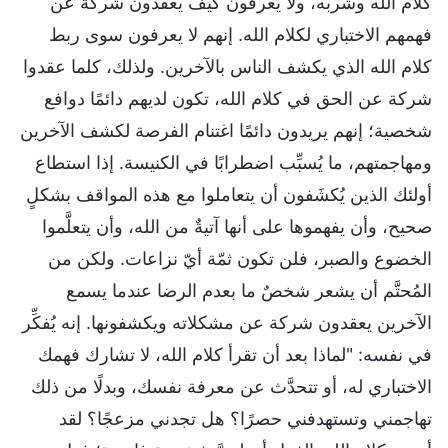
كلام الله وشربه، ولا يعرفون كيف يعقدون شركة عن
فهمهم الاختباري لكلام الله. إنهم لا يعرفون سوى ربط
كلام الله الذي يكشف الناس بالآخرين. ولذلك، كلما عقدوا
شركة عن الحق في كلام الله، تكون لديهم دائمًا دوافع
شخصية؛ إنهم يريدون دائمًا اغتنام الفرصة لكشف الآخرين
ومهاجمتهم، ما يُسبِّب اضطرابًا في الكنيسة. إذا استطاع
أولئك الذين يُكشَفون أن يتعاملوا مع هذه المواقف بشكلٍ
صحيح، وأن يفهموها على أنها آتيةٌ من الله، وأن يتعلَّموا
الخضوع والصبر، فلن تكون ثمّة أيّ نزاعات. ولكن من
المُحتَّم أن يشعر شخصٌ ما بعدم الرضا عندما يسمع
الآخرين يعقدون شركة عن مشكلاته ويكشفونها. إنه يُفكِّر
في نفسه: "لماذا بعد أن تقرأ كلام الله، لا تشارك فهمك
الاختباري له، أو تتحدَّث عن معرفة نفسك، وبدلًا من ذلك
تهاجمني وتستهدفني حصرًا؟ هل تجدني مزعجًا؟ لقد