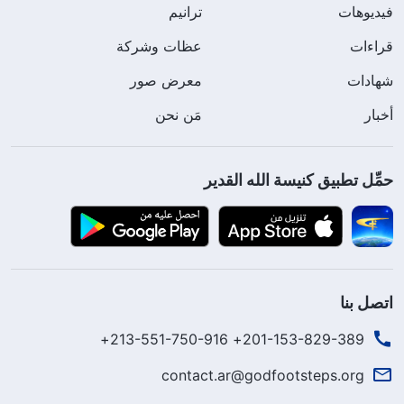
فيديوهات
ترانيم
قراءات
عظات وشركة
شهادات
معرض صور
أخبار
مَن نحن
حمِّل تطبيق كنيسة الله القدير
اتصل بنا
201-153-829-389+ 213-551-750-916+
contact.ar@godfootsteps.org