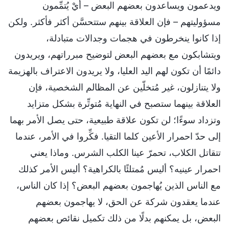
ويدعمون ويساعدون بعضهم البعض – أيْ يُتمِّمون
مسؤوليتهم – فإن العلاقة بينهم ستتحسَّن أكثر فأكثر. ولكن
إذا كانوا ينخرطون في هجمات وجدالات متبادلة،
ويتشابكون مع بعضهم البعض لتوضيح مبرراتهم، ويريدون
دائمًا أن تكون لهم اليد العليا، ولا يريدون الاعتراف بالهزيمة
ولا يتنازلون، غير مُتخلّين عن المظالم الشخصية، فإن
العلاقة بينهما ستصبح في النهاية مُتوتِّرة بشكل متزايد
وتزداد سوءًا؛ لن تكون علاقة طبيعية، حتى يصل الأمر بهما
إلى حدّ احمرار الأعين كلما التقيا. فكِّروا في الأمر، عندما
تتقاتل الكلاب، تحمرّ عينا الكلب الشرس. وماذا يعني
احمرار عينيه؟ أليس مُمتلئًا بالكراهية؟ أليس الأمر كذلك
مع الناس الذين يُهاجمون بعضهم البعض؟ إذا كان الناس،
عندما يعقدون شركة عن الحق، لا يهاجمون بعضهم
البعض، بل يمكنهم بدلًا من ذلك تكميل نقائص بعضهم