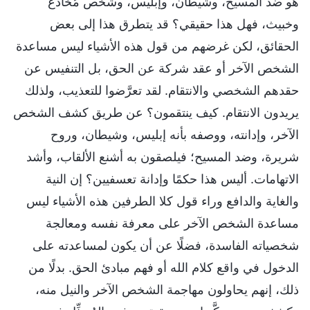
هو ضد المسيح، وشيطان، وإبليس، وشخص مُخادع
وخبيث، فهل هذا حقيقي؟ قد يتطرق هذا إلى بعض
الحقائق، لكن غرضهم من قول هذه الأشياء ليس مساعدة
الشخص الآخر أو عقد شركة عن الحق، بل التنفيس عن
حقدهم الشخصي والانتقام. لقد تعرَّضوا للتعذيب، ولذلك
يريدون الانتقام. كيف ينتقمون؟ عن طريق كشف الشخص
الآخر، وإدانته، ووصفه بأنه إبليس، وشيطان، وروح
شريرة، وضد المسيح؛ فيلصقون به أشنع الألقاب، وأشد
الاتهامات. أليس هذا حكمًا وإدانة تعسفيين؟ إن النية
والغاية والدافع وراء قول كلا الطرفين هذه الأشياء ليس
مساعدة الشخص الآخر على معرفة نفسه ومعالجة
شخصياته الفاسدة، فضلًا عن أن يكون لمساعدته على
الدخول في واقع كلام الله أو فهم مبادئ الحق. بدلًا من
ذلك، إنهم يحاولون مهاجمة الشخص الآخر والنيل منه،