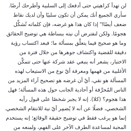
لن تهدأ كراهيتي حتى أدفعك إلى السلبية وأطرحك أرضًا.
سأري الجميع أنك يمكن أن تكون سلبيًا وأن لديك نقاط
ضعف أيضًا!" إذا كان هذا هو غرضه، فإن كلماته تُشكِّل
هجومًا. ولكن لنفترض أن نيته ببساطة هي توضيح الحقائق
وما هو صحيح فيما يتعلَّق بمسألة ما؛ فبعد اكتساب رؤية
دقيقة للقضية واكتشاف جوهرها من خلال فترة من
الاختبار، يشعر أنه ينبغي عقد شركة عنها حتى تتمكَّن
الأغلبية من فهمها ومعرفة أيّ نوع من الاستيعاب لهذه
المسألة هو نقي، أيْ أن غرضه هو تصحيح آراء المزيد من
الناس المُحرَّفة أو أحادية الجانب حول هذه المسألة؛ فهل
هذا هجوم؟ (كلا). إنه لا يجبر شخصًا على قبول رأيه
الشخصي، فضلًا عن أنه لا يُضمِر أيّ نية للانتقام الشخصي.
إنما هو يرغب فقط في توضيح حقيقة الوقائع؛ إنه يستخدم
المحبة لمساعدة الطرف الآخر على الفهم، ولمنعه من