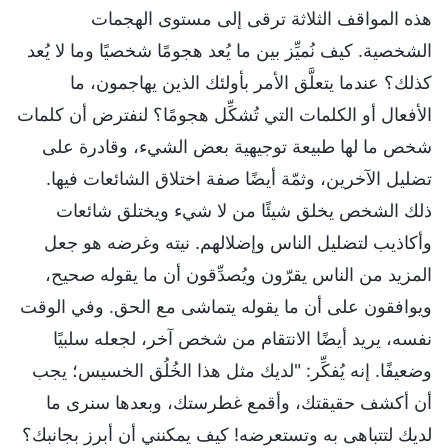
هذه المواقف الثلاثة ترقى إلى مستوى الهجمات
الشخصية. كيف نُميِّز بين ما يُعد هجومًا شخصيًا وما لا يُعد
كذلك؟ عندما يتعلَّق الأمر بأولئك الذين يهاجمون، ما
الأفعال أو الكلمات التي تُشكِّل هجومًا؟ لنفترض أن كلمات
شخص ما لها طبيعة توجيهية بعض الشيء، وقادرة على
تضليل الآخرين، وثمّة أيضًا صفة اختلاق الشائعات فيها.
ذلك الشخص يخلق شيئًا من لا شيء ويختلق شائعات
وأكاذيب لتضليل الناس وإضلالهم. نيته وغرضه هو جعل
المزيد من الناس يقرّون ويُصدِّقون أن ما يقوله صحيح،
ويوافقون على أن ما يقوله يتماشى مع الحق. وفي الوقت
نفسه، يريد أيضًا الانتقام من شخص آخر، لجعله سلبيًا
وضعيفًا. إنه يُفكِّر: "لديك مثل هذا الخُلُق الخسيس؛ يجب
أن أكشف حقيقتك، وأقمع غطرستك، وبعدها سنرى ما
لديك لتتباهى به وتستعرضه! كيف يمكنني أن أبرز بجانبك؟