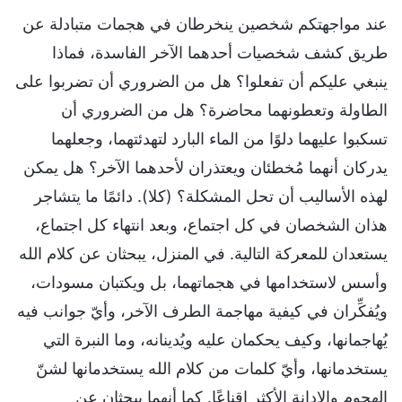
عند مواجهتكم شخصين ينخرطان في هجمات متبادلة عن
طريق كشف شخصيات أحدهما الآخر الفاسدة، فماذا
ينبغي عليكم أن تفعلوا؟ هل من الضروري أن تضربوا على
الطاولة وتعطونهما محاضرة؟ هل من الضروري أن
تسكبوا عليهما دلوًا من الماء البارد لتهدئتهما، وجعلهما
يدركان أنهما مُخطئان ويعتذران لأحدهما الآخر؟ هل يمكن
لهذه الأساليب أن تحل المشكلة؟ (كلا). دائمًا ما يتشاجر
هذان الشخصان في كل اجتماع، وبعد انتهاء كل اجتماع،
يستعدان للمعركة التالية. في المنزل، يبحثان عن كلام الله
وأسس لاستخدامها في هجماتهما، بل ويكتبان مسودات،
ويُفكِّران في كيفية مهاجمة الطرف الآخر، وأيّ جوانب فيه
يُهاجمانها، وكيف يحكمان عليه ويُدينانه، وما النبرة التي
يستخدمانها، وأيّ كلمات من كلام الله يستخدمانها لشنّ
الهجوم والإدانة الأكثر إقناعًا. كما أنهما يبحثان عن