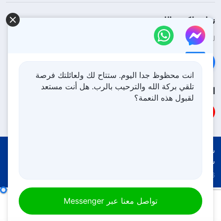
نزل ملكوت الله.
لقد نزلت المملكة بالفعل إلى الأرض! هل تريد دخوله؟
اعرف المزيد
تواصل معنا عبر Messenger
انت محظوظ جدا اليوم. ستتاح لك ولعائلتك فرصة
تلقي بركة الله والترحيب بالرب. هل أنت مستعد
اتبعنا
لقبول هذه النعمة؟
شروط الاستخدام
الخصوصية
شكر وتقدير
سياسة ملفات تعريف الارتباط
Copyright © 2026
كنيسة الله القدير
جميع الحقوق محفوظة
مسؤوليات القادة والعاملين (15)
القسم الثاني
تواصل معنا عبر Messenger
00:00
38:41