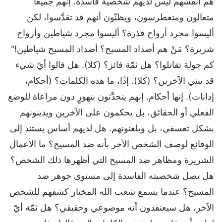
هم أنفسهم ليس لديهم شخصية فاسدة. إنهم جميعًا
متعالون ومتغطرسون، ويظنّون أنهم قد تقدَّسوا، لكن
أليسوا مجرد أرواح قذرة؟ أليسوا مجرد شياطين وأرواح
شريرة؟ مَنْ هم أضداد المسيح؟ أضداد المسيح شياطين!"
كم جولة تقاتلوا؟ هل ثمّة فائز؟ (كلا). هل قالوا أيّ شيء
قد يبني الآخرين؟ (كلا). إذًا، ما هذه الكلمات؟ (أحكام،
إدانات). إنها أحكام. إنهم يتحدَّثون بتهورٍ دون مراعاة للوضع
الفعلي أو الحقائق، بل يحكمون على الآخرين ويدينونهم
بشكل تعسفي، بل ويلعنونهم. هل لديهم أساس يستند إلى
الوقائع لوصف الشخص الآخر بأنه ضد المسيح؟ ما الأعمال
الشريرة ومظاهر ضد المسيح التي أظهرها ذلك الشخص؟
هل تصل شخصيته الفاسدة إلى مستوى جوهر ضد
المسيح؟ عندما يسمع شعب الله المختار كشفهم للشخص
الآخر، هل سيعتقدون أنه موضوعي وحقيقي؟ هل ثمّة أيّ