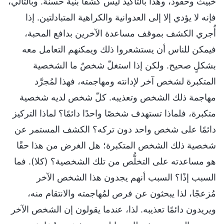
خبيث وحقود، وهذا بالتأكيد ليس كشفًا بنية حسنة. وبالتالي،
فإنه لا يؤدي إلا إلى العدوانية والكراهية المتبادلتين. إذا
أُجري الكشف بموقف مساعدة الآخرين بدافع المحبة،
فيمكن للناس أن يستشعروا ذلك ويمكنهم التعامل معه
بشكلٍ صحيح. ولكن إذا استغلّ شخصٌ ما الشخصية
المتكبرة لشخص آخر لإدانته ومهاجمته، فهذا لمُجرَّد
مهاجمة ذلك الشخص وتعذيبه. كلّ شخص لديه شخصية
متكبرة، فلماذا تستهدف شخصًا واحدًا دائمًا؟ لماذا التركيز
دائمًا على شخص واحد دون تركه؟ الكشف المستمر عن
شخصية ذلك الشخص المتكبرة؛ هل الغرض من هذا حقًا
هو مساعدته على التخلُّص من تلك الشخصية؟ (كلا). فما
السبب إذًا؟ السبب أنهم يجدون هذا الشخص الآخر
مُزعجًا، لذا يبحثون عن فرص لمُهاجمته والانتقام منه،
ويريدون دائمًا تعذيبه. لذا، عندما يقولون إن الشخص الآخر