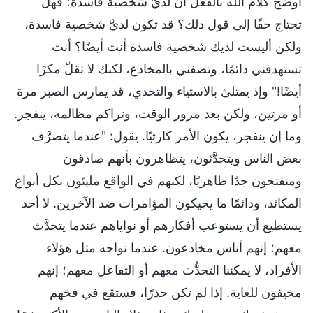
أوضح كلام الله بالفعل أن لديَّ شخصية فاسدة؛ فهل
تحتاج حقًا إلى قول ذلك؟ قد تكون لديَّ شخصية فاسدة،
ولكن أليست لديك شخصية فاسدة أنت أيضًا؟ أنت
تستهدفني دائمًا، وتصفني بالمخادع، لكنك لا تقلّ مكرًا
أيضًا!" وإذ يمتلئ بالاستياء والتحدي، قد يمارس الصبر مرة
أو مرتين، ولكن بعد مرور الوقت، وتراكم مظالمه، ينفجر.
وما إن ينفجر، يكون الأمر كارثيًا. يقول: "عندما يتصرَّف
بعض الناس ويتحدَّثون، يتظاهرون بأنهم صادقون
ومنفتحون جدًا ظاهريًا، لكنهم في الواقع مليئون بكل أنواع
المكائد، ودائمًا ما يحيكون المؤامرات ضد الآخرين. لا أحد
يستطيع أن يستوعب أفكارهم أو نواياهم عندما يتحدَّث
معهم؛ إنهم أناس مخادعون. عندما نواجه مثل هؤلاء
الأفراد، لا يمكننا التحدُّث معهم أو التفاعل معهم؛ إنهم
مخيفون للغاية. إذا لم تكن حذرًا، فستقع في فخهم