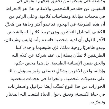
وكشفه حتى يتمكَّنوا من تحقيق هدفهم المُتمثِّل في
التنفيس عن حقدهم الشخصي والانتقام. هذا هو الانخراط
في هجمات متبادلة ومشاحنات كلامية. وعلى الرغم من
أن هذه الطريقة في الهجوم قد تبدو أكثر وجاهة من مُجرَّد
الكشف المتبادل للنقائص، وهي تربط كلام الله بالشخص
الآخر للقول بأن لديه شخصية فاسدة وأنه إبليس وشيطان،
وتبدو ظاهريًا روحية تمامًا، فإن طبيعتهما واحدة. كلتا
الطريقتين لا تمتَّان بصلة إلى عقد شركة عن كلام الله
والحق ضمن الإنسانية الطبيعية، بل هما محض حكم،
وإدانة، ولعن للآخرين بشكلٍ تعسفي وغير مسؤول، بناءً
على تفضيلات شخصية، وانخراط في هجمات شخصية.
الحوارات من هذا النوع تُسبِّب أيضًا عراقيل واضطرابات
في حياة الكنيسة، وتعيق دخول الحياة لشعب الله المختار
وتضرّ به.