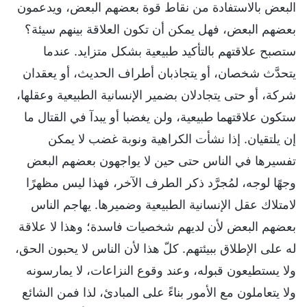
البعض بالاستفادة من نقاط قوة بعضهم البعض، ويدعمون
بعضهم البعض، فهل يمكن أن تكون العلاقة بينهم سيئة؟
ستصبح علاقتهم بالتأكيد طبيعية بشكل متزايد. عندما
يتحدَّث شخصان، أو يتجاذبان أطراف الحديث، أو يعقدان
شركة، أو حتى يتجادلان بضمير الإنسانية الطبيعية وعقلها،
ستكون علاقتهما طبيعية، ولن يغضبا أو يبدآ في القتال ما
إن يلتقيان. إذا نشأت الكراهية ونوبة غضب لا يمكن
تفسيرها في الناس حتى حين لا يواجهون بعضهم البعض
وجهًا لوجه، لمُجرَّد ذكر الطرف الآخر، فهذا ليس مظهرًا
لامتلاك عقل الإنسانية الطبيعية وضميرها. يهاجم الناس
بعضهم البعض لأن لديهم شخصيات فاسدة؛ وهذا لا علاقة
له على الإطلاق ببيئتهم. كلّ هذا لأن الناس لا يحبون الحق،
ولا يستطيعون قبوله، وعند وقوع النزاعات، لا يمارسونه
ولا يتعاملون مع الأمور بناءً على المبادئ، لذا فمن الشائع