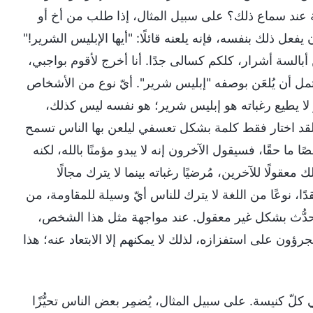
ة عند سماع ذلك؟ على سبيل المثال، إذا طلب من أخ أو
فعل ذلك بنفسه، فإنه يلعنه قائلًا: "أيها الإبليس الشرير!"
ن أبالسة أشرار، كلكم كسالى جدًا. أنا أخرج لأقوم بواجبي،
ل أن يُلعَن بوصفه "إبليس شرير". أيّ نوع من الأشخاص
 يطيع رغباته هو إبليس شرير؛ هو نفسه ليس كذلك،
لقد اختار فقط كلمة بشكل تعسفي ليلعن بها الناس تسمح
ما حقًا، فسيقول الآخرون إنه لا يبدو مؤمنًا بالله، لكنه
عقولًا للآخرين، مُرضيًا رغباته بينما لا يترك مجالًا
ًا، نوعًا من اللغة لا يترك للناس أيّ وسيلة للمقاومة، من
 التحدُّث بشكل غير معقول. عند مواجهة مثل هذا الشخص،
جرؤون على استفزازه، لذلك لا يمكنهم إلا الابتعاد عنه؛ هذا
تغل هؤلاء الأشرار عيش حياة الكنيسة لمُهاجمة الآخرين باسم عقد شركة عن الحق. ثَمّة عدائية في كلّ ما يقولونه؛ إنهم يُدلون بتعليقات استفزازية لمهاجمة أولئك الذين يسعون إلى الحق وأولئك الذين يبذلون أنفسهم من أجل الله وإدانتهم. ماذا ستكون عواقب هذا؟ سيُعطِّل حياة الكنيسة ويُزعجها، ويُسبِّب قلقًا في قلوب الناس، ويجعلهم غير قادرين على الهدوء أمام الله. على وجه الخصوص، يمكن للأشياء عديمة الضمير التي يقولها هؤلاء الأشرار لإدانة الآخرين، ومهاجمتهم، وجرحهم أن تثير المقاومة. هذا لا يفضي إلى حل المشكلات؛ بل على العكس، يثير الخوف والقلق في الكنيسة ويُوتِّر العلاقات بين الناس، ما يؤدي إلى نشوء توتر بينهم ويدفعهم إلى الوقوع في صراع. سلوك هؤلاء الناس لا يؤثر على حياة الكنيسة فحسب، بل يثير أيضًا الصراع في الكنيسة. يمكن أن يؤثر ذلك حتى على عمل الكنيسة ككل وعلى نشر الإنجيل. لذا، يحتاج القادة والعاملون إلى تحذير هذا النوع من الأشخاص، ويحتاجون أيضًا إلى تقييدهم والتعامل معهم. من ناحية، يجب على الإخوة والأخوات فرض قيود صارمة على هؤلاء الأشرار الذين يُهاجمون الآخرين ويُدينونهم بشكل مُتكرِّر. ومن ناحية أخرى، ينبغي على قادة الكنيسة كشف أولئك الذين ينالون من الآخرين ويدينونهم بشكلٍ تعسفي ومنعهم على الفور، وإذا ظلَّوا غير قابلين للإصلاح، فيجب إخراجهم من الكنيسة. يجب منع الأشرار من إزعاج حياة الكنيسة في الاجتماعات، وفي الوقت نفسه، ينبغي تقييد حديث الأشخاص المُشوَّشين بطريقة تؤثر على حياة الكنيسة. إذا عُثِر على شخصٍ شريرٍ يفعل الشر، فيجب كشفه. يجب ألا يُسمَح له على الإطلاق بالتصرُّف وفقًا لمشيئته، وفعل الشر كما يشاء. هذا ضروري للحفاظ على حياة الكنيسة الطبيعية وضمان أن شعب الله المختار يمكنه أن يجتمع، ويأكل كلام الله ويشربه، ويعقد شركة عن الحق بشكل طبيعي، ما يسمح لهم بتتميم واجباتهم بشكل طبيعي. حينها فقط يمكن أن تُنفَّذ مشيئة الله في الكنيسة، وبهذه الطريقة فقط يمكن لشعب الله المختار أن يفهم الحق، ويدخل إلى الواقع، ويربح بركات الله. هل اكتشفتم هذا النوع من الأشرار في الكنيسة؟ إنهم يُضمِرون دائمًا كراهيةً ناتجةً عن الحسد تجاه الصالحين، ويستهدفونهم دائمًا. فهم اليوم لا يحبون شخصًا صالحًا، وغدًا شخصًا آخر؛ إنهم قادرون على انتقاد أي شخص وتصيُّد عيوبه، وعلاوة على ذلك، يبدو ما يقولونه وجيهًا ومعقولًا جدًا، وفي النهاية يُثيرون غضبًا واسع النطاق، ويصبحون آفة للمجموعة. إنهم يُزعِجون الكنيسة لدرجة أن قلوب الناس تسقط في حالة من الاضطراب، ويصبح الكثير من الناس سلبيين وضعفاء، ولا تُكتسَب أي منفعة أو بناء من الاجتماعات، بل إن البعض يفقد الرغبة في حضور الاجتماعات. أليس مثل هؤلاء الأشرار عناصر فاسدة؟ إذا لم يصلوا إلى المستوى الذي يستدعي إخراجهم، فينبغي عزلهم أو تقييدهم. على سبيل المثال، أثناء الاجتماعات، خصِّصوا لهم مقعدًا منعزلًا لمنعهم من التأثير على الآخرين. إذا أصرَّوا على البحث عن فرص للتحدُّث ومهاجمة الناس، فينبغي تقييدهم، ومنعهم من قول أشياء عديمة الفائدة. إذا أصبح من المستحيل تقييدهم وكانوا على وشك الانفجار أو المقاومة، فينبغي إخراجهم على الفور. أي، عندما لا يعودون راغبين في أن يُقيَّدوا، ويقولون: "على أيّ أساس تُقيِّدون كلامي؟ لماذا يتحدَّث كل شخص آخر لمدة خمس دقائق، وأنا دقيقة واحدة فقط؟"؛ عندما يطرحون هذه الأسئلة باستمرار، فهذا يعني أنهم سيُقاومون. عندما يكونون على وشك المقاومة، ألا يكونون مُتحدِّين؟ ألا يحاولون التسبُّب في المتاعب، وإثارة الاضطرابات؟ أليسوا على وشك إزعاج حياة الكنيسة؟ إنهم على وشك الكشف عن حقيقتهم؛ لقد حان وقت التعامل معهم؛ يجب تصفيتهم بسرعة. هل هذا معقول؟ نعم، إنه كذلك. إن ضمان أن الأغلبية يمكنها أن تعيش حياة كنسية طبيعية ليس بالأمر السهل حقًا، مع وجود جميع أنواع الأشرار، والأرواح الشريرة، والأرواح القذرة، و"المواهب الخاصة" التي تتطلع إلى إفساد الأمور. هل يمكننا تحمُّل عدم تقييدهم؟ بعض "المواهب الخاصة" تبدأ في التقليل من شأن الآخرين ومهاجمتهم بمُجرَّد أن يفتحوا أفواههم؛ إذا كنتَ ترتدي نظارات أو إذا لم يكن لديك الكثير من الشعر، فإنهم يُهاجِمونك؛ وإذا شاركت شهادتك الاختبارية أثناء الاجتماعات أو إذا كنت مبادرًا ومسؤولًا في القيام بواجباتك، يُهاجِمونك ويحكمون عليك؛ وإذا كان لديك إيمان بالله أثناء التجارب، أو إذا كنتَ ضعيفًا، أو إذا تغلبتَ على الصعوبات العائلية باستخدام إيمانك دون الشكوى من الله، فإنهم يُهاجِمونك. ماذا يعني الهجوم هنا؟ إنه يعني أنه مهما كان ما يفعله الآخرون، فإنه لا يرضي هؤلاء الناس أبدًا؛ إنهم دائمًا ما لا يحبون ذلك، ودائمًا ما يبحثون عن عيوب لا وجود لها، ودائمًا ما يسعون إلى اتهام الآخرين بأشياء، ولا شيء مما يفعله الآخرون صحيح في نظرهم أبدًا. حتى إذا عقدتَ شركة عن الحق وعالجتَ القضايا وفقًا لترتيبات عمل بيت الله، فسوف يتصيَّدون الأخطاء وينتقدون، ويجدون عيبًا في كلّ ما تفعله. إنهم يُثيرون المتاعب عمدًا، والجميع عرضة لهجماتهم. في كلّ مرة يظهر فيها شخص مثل هذا في الكنيسة، يجب عليكم التعامل معه؛ وإذا ظهر اثنان منهم، فينبغي عليكم التعامل مع كليهما. هذا لأن الضرر الذي يُل