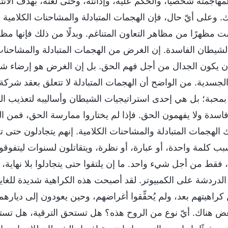
ُهاجمته شخصيًا، والحكم عليه، وإدانته، وحتى لعنه، بهدف الان
ك. وعلى أيّ حال، فإن الهجمات المتبادلة والمشاحنات الكلامية
ست مظهرًا من مظاهر التعاون المتناغم. وبدلًا من ذلك فإنها مظ
يطان الفاسدة. إن الغرض من الهجمات المتبادلة والمشاحنا
ن يكون الجدال من أجل فهم الحق. بل إن الغرض هو إرضاء شخصي
الجسدية. من الواضح أن الهجمات المتبادلة لا تتعلق بعقد شركة
بمحبة؛ بل هي إحدى استراتيجيات الشيطان وأساليبه لتعذيب ال
دة ولا يفهمون الحق. فإذا لم يختاروا ممارسة الحق، فمن الس
الهجمات المتبادلة والمشاحنات الكلامية. إنهم يتجادلون حتى ت
ب كلمة واحدة، أو عبارة، أو نظرة، ويتقاتلون لسنوات ليتفو
، فقط من أجل شيء واحد. ما إن يلتقوا حتى يتجادلوا بلا نهاية،
دردشة على الكمبيوتر. لقد أصبحت هذه الكراهية شديدة للغاية! 
ن كراهيتهم بعد، ولم يُحقِّقوا أغراضهم، وحين يعودون إلى دياره
ض هناك. أيّ نوع من الروح هذه؟ هل تستحق الترقية، هل تستحق