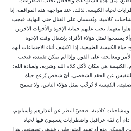
 بالطبع، مثل هذه السلوكيات والأفعال تجلب اضطرابات
ضطرابات لحياة الكنيسة. لذلك، عند مواجهة هذه المواقف، إذا
احنات كلامية، ويُقسمان على القتال حتى النهاية، فيجب
هلوا معهما. يجب عليهم حماية الإخوة والأخوات الآخرين
ألا يسمحوا لمثل هؤلاء الأفراد بإشغال وقت الإخوة
اة الكنيسة الطبيعية. إذا اكتُشِف أثناء الاجتماعات أنهم
ر ومعالجته على الفور. وإذا لم يمكن تقييده، فيجب
الكنيسة هي مكان لأكل كلام الله وشربه، ولعبادة الله؛
 للتنفيس عن الحقد الشخصي. أيّ شخص يُزعِج حياة
يته. الكنيسة لا تُرحِّب بمثل هؤلاء الناس، ولا تسمح
ومشاحنات كلامية، فبغضّ النظر عن أعذارهم وأسبابهم،
دام أن ثَمّة عراقيل واضطرابات يتسببون فيها لحياة
الممكن منع أو تقييد المتورطين، فينبغي تصفيتهم. هذا