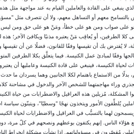
لذي ينبغي على القادة والعاملين القيام به عند مواجهة مثل هذ
اس بالتسامح معهم أو التساهل معهم، ولا أن تتصرف مثل "مسؤ
هو على صواب ومن هو على خطأ، ومَنْ هو على حق ومن ليس كذلك، 
ى كلا الطرفين، أو يُعاقِب مَنْ يعتبره مذنبًا ويكافئ الآخر؛ ه
، لا يُفترض بك أن تقيسها وفقًا للقانون، فضلًا عن أن تقيسها وت
لجها وفقًا لمبادئ عمل الكنيسة. فيما يتعلَّق بكلا الطرفين الم
ت لحياة الكنيسة، فينبغي على قادة الكنيسة وعامليها أن يعتبرو
 بدلًا من الاستماع باهتمام لكلا الجانبين وهما يسردان ما حدث 
ذري وراء مهاجمتهما للشخص الآخر والدخول في مشاحنة كلامية؛
ا المشكلة، مُزيلين هذه العراقيل والاضطرابات من حياة الكنيسة،
املين يُلطِّفون الأمور ويتخذون نهجًا "وسطيًا"، ويتبنّون سيا
 ويسمحون لهما بالتسبُّب في العراقيل والاضطرابات لحياة الكني
 هؤلاء الناس. إنهم يكتفون بوعظهم ونصحهم في كلّ مرة، دون
عاملين مُقصّرون في مسؤولياتهم. إذا نشأت مشكلة انخراط ال