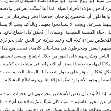
ى شيئًا، إنها روح التمرد، إنها نتيجة إفساد الشيطان للإنسان.
ة لدخول هؤلاء الأفراد الحياة، كما أنها تُسبِّب العراقيل والا
 والعاملون أن شخصين يُهاجمان أحدهما الآخر وينخرطان في مش
تهما بسرعة، ويجب ألا يتسامحوا معهما، وبالتأكيد يجب ألا يتسا
 حياة الكنيسة الطبيعية، وضمان أن يُحقِّق كل اجتماع نتائج، و
مُخصَّص لقراءة كلام الله وعقد شركة عن الحق على نحو يُزعِج حي
ضهم البعض وينخرطون في مشاحنات كلامية، فيجب منع هذا الأم
الناس وتشريحهم على الفور من خلال اجتماع، وينبغي تصفيتهم. 
مكانًا لمهاجمة بعضنا البعض أو الانخراط في مشاحنات كلامية
لٍ مُتكرِّر، ويؤثر على دخول شعب الله المختار الحياة، يجب تصف
السة أو وجود الأشرار؛ صفّوا هؤلاء الناس، وستُعالَج المشكلة.
، إذا اكتُشِف أن بعض الأشخاص ينخرطون في هجماتٍ متبادلة 
عن محور نقاشهم – سواء كان شيئًا يهتمّ به الجميع أم لا – ما 
يجب مُعالجة هذه المشكلة بشكلٍ فوري وحاسم. وإذا لم يكن من 