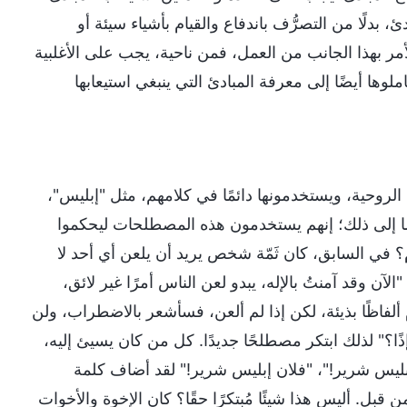
بدلًا من التصرُّف باندفاع والقيام بأشياء سيئة أو
مر بهذا الجانب من العمل، فمن ناحية، يجب على الأغلبية
ملوها أيضًا إلى معرفة المبادئ التي ينبغي استيعابها
لروحية، ويستخدمونها دائمًا في كلامهم، مثل "إبليس"،
ا إلى ذلك؛ إنهم يستخدمون هذه المصطلحات ليحكموا
؟ في السابق، كان ثَمّة شخص يريد أن يلعن أي أحد لا
لآن وقد آمنتُ بالإله، يبدو لعن الناس أمرًا غير لائق،
 ألفاظًا بذيئة، لكن إذا لم ألعن، فسأشعر بالاضطراب، ولن
ا؟" لذلك ابتكر مصطلحًا جديدًا. كل من كان يسيئ إليه،
ت إبليس شرير!"، "فلان إبليس شرير!" لقد أضاف كلمة
بل. أليس هذا شيئًا مُبتكرًا حقًا؟ كان الإخوة والأخوات