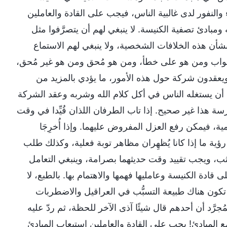
ياء والنفور لدى غالبية الناس، فيجب على القادة والعاملين
ومبادئ تصفية الكنيسة. لا ينبغي لهم أن يتصرَّفوا مثل
أن هذه الخلافات الشخصية، ولا ينبغي لهم الاستماع
لى صواب ومن هو على خطأ، ومن هو مُحق ومن هو غير مُحق،
يعقدون شركة حول هذه الأمور، ما يؤدي بالمزيد من
 أن يستغله الناس في أكل كلام الله وشربه وعقد الشركة
رسة هذا غير صحيح. إذا تاب الطرفان اللذان قُيِّدا في وقت
مية، فيمكن رفع العزل المفروض عليهما. وإذا أُخرِجَا
ؤية ما إذا كانا يُظهِران مظاهر توبة فعلية، وكذلك طلب
 كثب، ويجب تقييد وقت حديثهما بصرامة، وينبغي التعامل
 قادة الكنيسة وعامليها فهمها والاهتمام بها. بالطبع، لا
 تكون هناك طبيعة التسبُّب في العراقيل والاضطربات
ُجرَّد أن أحدهم قال شيئًا آذى الآخر للحظة، ثم ردّ عليه
مع المبادئ! يجب على القادة والعاملين استيعاب المبادئ