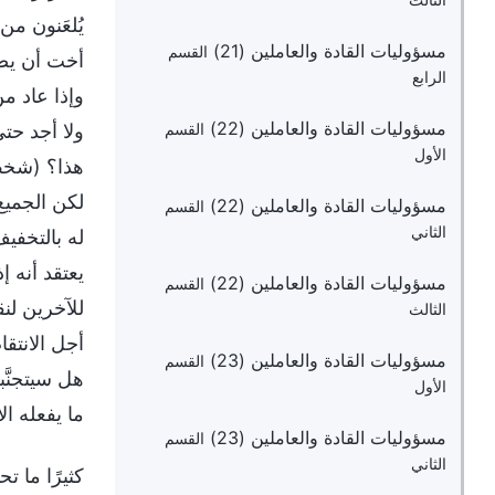
الثالث
يُلعَنون م
مسؤوليات القادة والعاملين (21)
القسم
أخت أن يصبّ
الرابع
وإذا عاد من
مسؤوليات القادة والعاملين (22)
ولا أجد حت
القسم
الأول
هذا؟ (شخص
لكن الجميع
مسؤوليات القادة والعاملين (22)
القسم
الثاني
له بالتخفيف
يعتقد أنه إ
مسؤوليات القادة والعاملين (22)
القسم
للآخرين لنق
الثالث
أجل الانتق
مسؤوليات القادة والعاملين (23)
القسم
هل سيتجنَّب
الأول
ما يفعله الأ
مسؤوليات القادة والعاملين (23)
القسم
الثاني
كثيرًا ما تحدث ظاهرة إدانة شخص ما بشكل تعسفي، ووصمه، وتعذيبه في كلّ كنيسة. على سبيل المثال، يُضمِر بعض الناس تحيُّزًا ضد قائدٍ أو عامل مُعيَّن، ومن أجل الانتقام، يدلون بتعليقات عنه من وراء ظهره، فيكشفونه ويُشرِّحونه تحت ستار عقد شركة حول الحق. إن النية والأغراض من وراء مثل هذه الأفعال خاطئة. فإذا كان المرء حقًا يعقد شركة عن الحق ليُقدِّم الشهادة لله وينفع الآخرين، فينبغي عليه أن يعقد شركة عن اختباراته الحقيقية الخاصة، وينفع الآخرين من خلال تشريح نفسه ومعرفتها. مثل هذه الممارسة تُسفِر عن نتائج أفضل، وسيستحسنها شعب الله المختار. أما إذا كانت شركة المرء تكشف شخصًا آخر وتُهاجِمه وتُقلِّل من شأنه في محاولة لمهاجمته أو الانتقام منه، فإن نية الشركة خاطئة، وغير مُبرَّرة، وممقوتة من الله، ولا تبني الإخوة والأخوات. إذا كانت نية شخص ما هي إدانة الآخرين أو تعذيبهم، فهو شخص شرير ويفعل الشر. ينبغي على جميع شعب الله المختار 