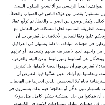
ه المواقف. المبدأ الرئيسي هو ألا تشجع السلوك السيئ
ول مستقيم" يقضي بين هؤلاء الناس في الصواب والخطأ،
ويُميِّز بوضوح بين الصواب والخطأ، ثم يُوقِّع عقابًا
ذه ليست الطريقة المناسبة لحل المشكلة. في التعامل مع
حكم عليها وفقًا للمعايير الأخلاقية، بل يُفترض بك أن
تورطين في هجمات متبادلة، ما داما يتسببان في العراقيل
ا من واجبهم الذي لا مفر منه منعهم وتقييدهم، أو عزلهم
ويتحدَّثان عن أسبابهما ومبرراتهما، وعن النية، والغرض،
 لا يُفترض بهم أن يفهموا القصة بأكملها، بل يُفترض
 ويتعاملوا مع أولئك الذين تسبَّبوا فيها. لنفترض أن
سة استرضائية تجاه كلا الشخصين اللذين انخرطا في الهجمات
سة باستهتار دون تدخُّل أو معالجة؛ فهم بذلك يستمرون في
 أن يتمكنوا من حل المشكلة بشكلٍ كامل. مثل هؤلاء
ناس في هجمات متبادلة ومشاحنات كلامية في الكنيسة،