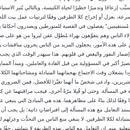
بِّب إزعاجًا وتدميرًا خطيرًا لحياة الكنيسة، وبالتالي يُثير الاست
رعة، بعزل أو إخراج كلا الطرفين وفقًا لترتيبات عمل بيت الله 
ُستقيمين" يفصلون في القضية للمتورطين ويصدرون أحكامًا بش
ؤلاء الناس وهم يتفوَّهون بهراء مُطوَّل عفن ليروا من هو ع
 على هذه الأمور، يجعلون المزيد من الناس يجرون مناقشات و
إضمار النفور والبغض في قلوبهم. هذا سيهدر الوقت الذي يجب
صيرٌ أكبر في المسؤولية من قبل القادة والعاملين، ومبدأ المما
دا يشغلان وقت الاجتماع بهجماتهما المتبادلة ومشاحناتهما الكلا
 شريرين، وادعى شخصٌ ما أنهما تغيَّرا للأفضل، فمن الضروري ر
ية في المسألة. وحتى لو قُبِلا مرّةً أخرى، فيجب مراقبتهما عن
ا وفقًا لذلك بناءً على مظاهرهما. هذه هي المبادئ التي ينبغي على
تند التعامل مع هذه المسألة إلى افتراضاتٍ ذاتية؛ بل يجب أن
تبادلة لكلا الطرفين. لا ينبغي منع الناس من التحدُّث وعزلهم لم
تعليق منه. إن التعامل مع الناس بهذه الطريقة لا يتماشى حقًا 