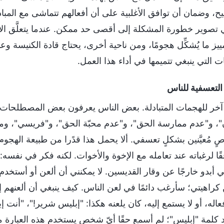
 وضمان أن توافق الأغلبية على أن أفعالهم تتماشى مع المبادئ، 
ي تصوير خطورة المشكلة إلى أقصى حد ممكن. عندما يتعلَّق الأ
ييز ما يُشكِّل هجومًا، ومن ناحية أخرى، يحتاج قادة الكنيسة وعا
 التي ينبغي تتميمها في أداء هذا العمل.
ٌ آخر للهجمات المتبادلة. بعض الناس يعرفون بعض المصطلحات ا
، و"عدم ممارسة الحق"، و"عدم محبّة الحق"، و"فريسي"، وم
 مُعيَّنين بشكلٍ تعسفي. ألا يحمل هذا قدًرا من طبيعة الهجوم
ًا لرغباته عند تعامله مع الإخوة والأخوات. لكنه فكر في نفسه: "ا
ي أبدو خارجًا عن وقار القديسين. لا يمكنني أن ألعن أو أستخدم
راهيتي؛ سأرغب دائمًا في لعن الناس. كيف ينبغي أن ألعنهم إذً
فعاله، أو لا يستمع إليه، كان يلعنه هكذا: "إبليس شرير!"، "أن
 كلمة "إبليس"؛ لم أسمع حقًا أيّ شخص يستخدم هذه العبارة من ق