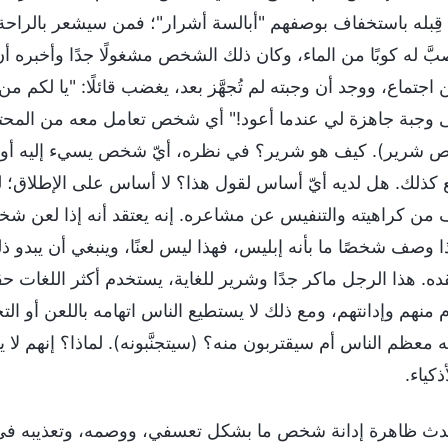
ن قِبله باستخفاف بوصفهم "أبالسة أشرار"؛ فمن سيشعر بالراح
َ له كوبًا من الماء، وكان ذلك الشخص مشغولًا جدًا وأخبره أن ي
 اجتماع، ووجد أن وجبته لم تُجهَّز بعد، يغضب قائلًا: "يا لكم م
ى وجبة جاهزة لي عندما أعود!" أي شخص تعامل معه من المحتم
 شرير). كيف هو شرير؟ في نظره، أيّ شخص يسيء إليه أو لا
 كذلك. هل لديه أيّ أساس لقول هذا؟ لا أساس على الإطلاق؛ 
 من كراهيته والتنفيس عن مشاعره. إنه يعتقد أنه إذا لعن شخصًا 
ذا وصف شخصًا ما بأنه إبليس، فهذا ليس لعنًا، وينبغي أن يبدو ذلك م
ده. هذا الرجل ماكر جدًا وشرير للغاية، يستخدم أكثر اللغات حقد
ام منهم وإدانتهم، ومع ذلك لا يستطيع الناس اتهامه باللعن أو
ه معظم الناس أم سيقتربون منه؟ (سيتجنَّبونه). لماذا؟ إنهم لا ي
ذكياء.
أن يكون لديهم تمييز عندما يتعلَّق الأمر بالأشرار. إذا قام شخص ما بمهاجمة الناس، أو كشفهم، أو التقليل من شأنهم عمدًا، فينبغي مساعدته بمحبّة، وعقد شركة معه وتشريحه، أو تهذيبه. أما إذا كان غير قادر على قبول الحق، ورفض بعناد إصلاح سلوكه، فهذه مسألة مختلفة تمامًا. عندما يتعلَّق الأمر بالأشرار الذين غالبًا ما يُديِنون الآخرين، ويوصمونهم، ويُعذِّبونهم بشكلٍ تعسفي، فينبغي كشفهم تمامًا، حتى يتعلَّم الجميع تمييزهم، ثم ينبغي تقييدهم أو طردهم من الكنيسة. هذا ضروري، لأن مثل هؤلاء الناس يزعجون حياة الكنيسة وعمل الكنيسة، ومن المرجح أن يُضلِّلوا الناس ويجلبوا الفوضى إلى الكنيسة. على وجه الخصوص، يُهاجم بعض الأشرار الآخرين ويدينونهم، فقط لتحقيق غرضهم المُتمثِّل في التباهي بأنفسهم وجعل الآخرين يُقدرونهم. كثيرًا ما يستغل هؤلاء الأشرار فرصة عقد شركة عن الحق في الاجتماعات لكشف الآخرين، وتشريحهم، وقمعهم بشكلٍ غير مباشر. بل إنهم يُبرِّرون هذا بالقول إنهم يفعلون ذلك لمساعدة الناس وحلّ المشكلات القائمة في الكنيسة، ويستخدمون هذه الذرائع كغطاءٍ لتحقيق أغراضهم. إنهم من نوع الأشخاص الذين يهاجمون الآخرين ويُعذِّبونهم، وكلهم أشرار بشكلٍ واضح. كل أولئك الذين يهاجمون ويُدينون الأشخاص الذين يسعون إلى الحق هم شرسون للغاية، ووحدهم أولئك الذين يكشفون الأشرار ويُشرِّحونهم لحماية عمل بيت الله هم مَنْ لديهم حسّ العدالة ويستحسنهم الله. غالبًا ما يكون الأشرار ماكرين جدًا في فعلهم للشر؛ إنهم جميعًا ماهرون في استخدام التعاليم لاختلاق مُبرِّرات لأنفسهم وتحقيق غرضهم المُتمثِّل في تضليل الآخرين. إذا لم يكن لدى شعب الله المُختار تمييز لهم وكانوا غير قادرين على تقييد هؤلاء الأشرار، فستُلقى حياة الكنيسة وعمل الكنيسة في فوضى تامّة؛ أو حتى في حالة من الهرج والمرج. عندما يعقد الأشرار شركة عن المشكلات ويُشرِّحونها، دائمًا ما تكون لديهم نية وغرض، ودائمًا ما يكون ذلك مُوجَّهًا إلى شخصٍ ما. إنهم لا يُشرِّحون أنفسهم أو يعرفونها، ولا ينفتحون ويكشفون أنفسهم لحلّ مشكلاتهم الخاصة؛ بل يستغلون الفرصة لكشف الآخرين، وتشريحهم، ومُهاجمتهم. كثيرًا ما يستغلون شركة معرفتهم الذاتية لتشريح الآخرين وإدانتهم، ومن خلال شركة كلام الله والحق، يكشفون الناس، ويُقلِّلون من شأنهم، ويُشهِّرون بهم. إنهم يشعرون بالنفور والكراهية بشدّة تجاه أولئك الذين يسعون إلى الحق، وأولئك الذين يتحملون عبئًا من أجل عمل الكنيسة، وأولئك الذين كثيرًا ما يقومون بواجباتهم. يستخدم الأشرار شتى أنواع المُبرِّرات والذرائع لمهاجمة حماس هؤلاء الناس ومنعهم من تنفيذ عمل الكنيسة. جزء مما يشعرون به تجاههم هو الغيرة والكراهية؛ وجزء آخر هو الخوف من أن هؤلاء الناس، من خلال شروعهم في القيام بالعمل، يُشكِّلون تهديدًا لشهرتهم ومكسبهم ومكانتهم. لذا، فهم حريصون على تجربة كلّ وسيلة ممكنة لتحذيرهم وقمعهم وتقييدهم، بل يصل بهم الأمر إلى حد جمع الذرائع لتلفيق التهم لهم وتشويه الحقائق من أجل إدانتهم. هذا يكشف تمامًا أن شخصية هؤلاء الأشرار هي شخصية تكره الحق والأمور الإيجابية. إنّ لديهم كراهية خاصّة لأولئك الذين يسعون إلى الحق ويحبون الأمور الإيجابية، ولأولئك الذين هم أبرياء، ومهذبون، ومستقيمون إلى حدٍّ ما. قد لا يقولون ذلك، لكن هذا نوع عقليتهم. لماذا إذن يستهدفون بالتحديد الساعين إلى الحق، والمهذبين والمُستقيمين، لكشفهم، والتقليل من شأنهم، وقمعهم، وإقصائهم؟ من الواضح أن هذه محاولة من جانبهم للإطاحة بالأشخاص الصالحين وأولئك الذين يسعون إلى الحق وإسقاطهم، ودوسهم تحت الأقدام، حتى يتمكنوا من السيطرة على الكنيسة. بعض الناس لا يعتقدون أن الأمر كذلك. ولهؤلاء، أطرح سؤالًا واحدًا: لماذا، عند عقد شركة عن الحق، لا يكشف هؤلاء الأشرار أنفسهم أو يُشرِّحون أنفسهم، ويستهدفون دائمًا الآخرين ويكشفونهم بدلاً من ذلك؟ هل يمكن حقًا أنهم لا يكشفون عن فساد، أو أنه ليس لديهم شخصيات فاسدة؟ كلا بالتأكيد. لماذا إذًا يصرّون على استهداف الآخرين بكشفهم وتشريحهم؟ ما الذي يحاولون تحقيقه بالضبط؟ هذا السؤال يستدعي تفكيرًا عميقًا. المرء يفعل ما ينبغي عليه إذا كشف الأعمال الشريرة للأشرار التي تزعج الكنيسة. لكن هؤلاء الناس بدلًا من ذلك يكشفون الأشخاص الصالحين ويُعذِّبونهم، بحجة عقد شركة عن الحق. ما نيتهم وغرضهم؟ هل هم يستشيطون غضبًا لأنهم يرون أن الله يُخلِّص الصالحين؟ هذا هو الحال حقًا. الله لا يُخلِّص الأشرار، لذلك يكره الأشرار الله والصالحين؛ هذا كلّه طبيعي جدًا. الأشرار لا يقبلون الحق ولا يسعون إليه؛ لا يمكنهم أن يُخلَّصوا هم أنفسهم، ومع ذلك يُعذِّبون أولئك الصالحين الذين يسعون إلى الحق ويمكن أن يُخلَّصوا. ما المشكلة هنا؟ إذا كان لدى هؤلاء الناس معرفة بأنفسهم وبالحق، فيمكنهم أن ينفتحوا ويعقدوا شركة، ومع ذلك يستهدفون الآخرين دائمًا ويستفزونهم؛ فلديهم دائمًا ميل لمهاجمة الآخرين، ودائمًا ما يتخذون من الساعين إلى الحق أعداءً خياليين لهم. هذه هي سمات الأشرار. أولئك القادرون على مثل هذا الشر هم الأبالسة والشياطين الحقيقيون، وأضداد المسيح النموذجيون، الذين ينبغي تقييدهم، وإذا فعلوا الكثير من الشر، فيجب التعامل معهم على الفور؛ اطردوهم من الكنيسة. كل أولئك الذين يهاجمون الصالحين ويستبعدونهم هم عناصر فاسدة. لماذا أسميهم عناصر فاسدة؟ لأنهم من المرجح أن يُثيِروا نزاعاتٍ وصراعاتٍ لا داعي لها في الكنيسة، ما يجعل الوضع هناك أكثر وأكثر خطورة. إنهم يستهدفون شخصًا ما في يوم وآخر في اليوم التالي، ودائمًا ما يستهدفون الآخرين، يستهدفون أولئك الذين يحبون الحق ويسعون إليه. من المُرجَّح أن يُزعِج هذا حياة الكنيسة وأن تكون له تداعيات على أكل شعب الله المختار لكلام الله وشربه بشكل طبيعي، وكذلك على شركتهم الطبيعية عن الحق. كثيرًا ما يس