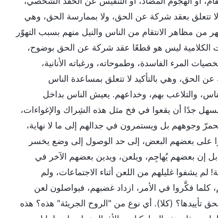
تقام، أو الهجوم المضاد، أو التنفيس عن الحقد الشخصي،
 لا تتعلق بعقد شركة عن الحق، ولا بممارسة الحق، وهي
هر من مظاهر الانتقام من الناس والنيل منهم بسبب التهوّر
ت الكلامية ليس هو قطعًا عقد شركة عن الحق بوضوح،
ات المرء الفاسدة، وطموحاته، ورغباته الأنانية،
 عن الحق، وهي بالتأكيد لا تتعلق بمساعدة الناس
ناس، والتلاعب بهم، وخداعهم. يعيش الناس بداخل
هل جدًا أن يقعوا في فخ مثل هذه الشِراك والإغواءات،
حمرّ وجوههم بل ويستمرون في جدالهم إلى ما لا نهاية،
قوا على بعضهم البعض، إلى حد الوصول إلى وضع يخسر
 بل إن بعضهم يُهاجِم، ويلعن، ويدين بعضهم الآخر في
لم يشفوا غليلهم من اللعن أثناء الاجتماعات، ولم
م، كلما فكَّروا في الأمر، ازداد غضبهم، فيواصلون لعن
 تأييدها؟ (كلا). أي نوع من "الروح الجريئة" هذه؟ هذه