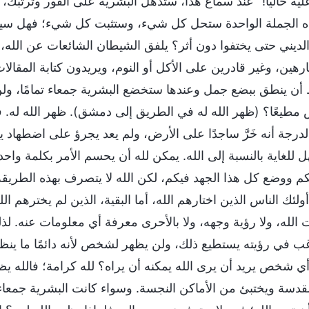
يه حاليًا!" عند سماع هذا، ستُذهل البشرية على الفور وترتبك،
ذه الجملة الواحدة ستحل كل شيء، وستثبت كل شيء؛ فهل سيجرؤ 
الديني حتى يختفوا دون أثر؟ يلفق الشيطان الشائعات عن الله، و
رهين، وغير قادرين على الأكل أو النوم، ويريدون كتابة المقالا
أن ينطق ببضع جمل وعندها ستخضع البشرية جمعاء تمامًا، ولن 
مطيعًا؟ (ظهر الله له في الطريق إلى دمشق). ظهر الله له. في
لدرجة أنه خَرَّ ساجدًا على الأرض، ولم يعد يجرؤ على اضطهاد 
ل للغاية بالنسبة إلى الله. يمكن لله أن يحسم الأمر بكلمة 
كم ووضع كل هذا الجهد فيكم، لكن الله لا يتصرف بهذه الطريقة
ولئك الناس الذين اختارهم الله، أما البقية، الذين لم يخترهم الل
لله، ولا رؤية وجهه، ولا بالأحرى معرفة أي معلومات عنه. لذلك
 في رؤيته يستطيع ذلك، ولن يظهر لشخص لأنه دائمًا ما ينظ
ي شخص يريد أن يرى الله يمكنه أن يراه؟ لله كرامة؛ فالله يظ
مقدسة ويختبئ من الأماكن النجسة. وسواء كانت البشرية جمعاء