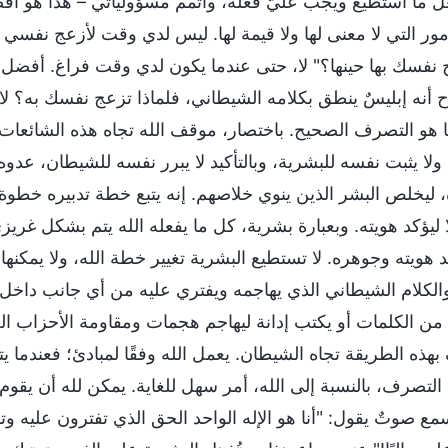
ما أستطيع ويجب عليَّ فعله، وأتمم مسؤولياتي – هذا هو أف
مور التي لا معنى لها ولا قيمة لها. ليس لدي وقت لأزعج نفسي
فسك بها حينها؟" لا، حتى عندما يكون لدي وقت فراغ. أفضل أ
 أنه إبليسٌ ينطق بكلامه الشيطاني، فلماذا تزعج نفسك به؟ لا
ا هو التصرف الصحيح. باختصار، موقف الله تجاه هذه الشائعات ه
ولا يثبت نفسه للبشرية، وبالتأكيد لا يبرر نفسه للشيطان، عدوه،
، ليخلص البشر الذين ينوي خلاصهم. إنه يتبع خطة تدبيره خطوة
يؤكد هويته. وبعبارة بشرية، كل ما يفعله الله يتم بشكل غريزي
 هويته وجوهره. لا تستطيع البشرية تغيير خطة الله، ولا يمكنها
الكلام الشيطاني الذي يهاجمه ويفتري عليه من أي جانب داخل ا
 من الكلمات أو يكتب إدانة ليهاجم هجمات ومقاومة الأحزاب الح
هذه الطريقة تجاه الشيطان. يعمل الله وفقًا لمبادئ؛ فعندما يت
التصرف، بالنسبة إلى الله، أمر سهل للغاية. يمكن لله أن يق
مع صوتٌ يقول: "أنا هو الإله الواحد الحق الذي تفترون عليه وت