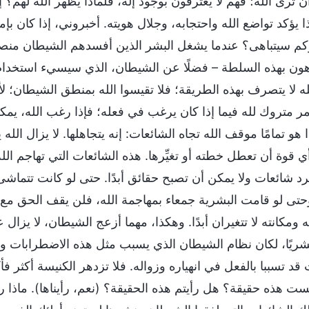
 ترى الله؛ فهم لا يعترفون بوجود إله، فلماذا يظهر الله لهم؟ إ
ا يؤكد تواضع الله واحتجابه، وجلال هويته. أخبروني، إذا كان ب
كم سيتباهى؟ عندما يشغل البشر الذين أفسدهم الشيطان منصبً
ون بهذه السلطة – فضلًا عن الشيطان، الذي سيسيء استخدام 
ه لا يتصرف بهذه الطريقة؛ فلا تقيسوا الله بمنطق الشيطان؛ لأن
أمر متروك لله فيما إذا كان يرغب في فعله؛ فإذا رغب الله، يم
 هو تمامًا موقف الله تجاه الشائعات: إنه يتجاهلها. لا يزال الل
وة أن تعطل خطته أو تغيِّرها. هذه الشائعات التي تهاجم الله و
جرد شائعات ولا يمكن أن تصبح حقائق أبدًا. حتى لو كانت تتماشى
حتى لو قامت البشرية جمعاء بمهاجمة الله، فلن يقف الحق مع ال
ته ومكانته لا تتغيران أبدًا. وهكذا، مهما أزعج الشيطان، لا يزا
بشريًا، لكان نظام الشيطان الذي يسبب مثل هذه الاضطرابات و
 قد تسببا بالفعل في انهياره وزواله. فلا تزدهر الكنيسة أكثر فأ
ست هذه حقيقة؟ هل رأيتم هذه الحقيقة؟ (نعم، رأيناها). ماذا 