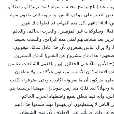
 عند إنتاج برامج مختلفة، سواء كانت ترنيمًا أو رقصًا أو
 بعض التغيير على موقف الناس، والزاوية التي يقفون منها،
 أثناء أدائهم لكل هذه المهام، قد فعلوا ذلك بتهور
فعال وسلوكيات غير المؤمنين، والحزب الحاكم، والعالم
 الآخرين بعد مشاهدتهم لمثل هذه البرامج. والسبب بسيط:
 ولا يزال الناس يشعرون بأن هذا عادل تمامًا، فيقولون:
 فضحهم؟ هذا دفاع مشروع عن النفس! الدفاع المشروع
ِّح الأمور بناءً على الحقائق. إنهم يلفقون الشائعات عنا من
ة الانتقام؟ إن الأبالسة ممتلئون بالأكاذيب ولا ينطقون
جعلهم يدركون أن ما يقولونه أكاذيب وحتى يعترفوا بالكذب
ة وجهلًا؟ لقد قلتُ منذ زمن طويل إن مهمتنا الرئيسية هي
الناس، وأنه فيما يتعلق بقمع واضطهاد الحزب الحاكم،
ن الناس لا يستطيعون أن يفهموا مهما سمعوا هذا. إنهم
 ينتج عن ذلك أي تأثير على الإطلاق، لأن قوى الشيطان