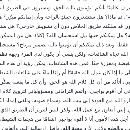
ترف عالميًا بأنكم "تؤمنون بالله الحق، وتسيرون في الطريق ا
"، ثم ماذا؟ هل ستشعرون حينئذٍ بالراحة وبأن إيمانكم مبرَّر؟
 قد سلكتم طريق الخلاص دون أي تشويش خارجي؟ هل ستكونون ق
؟ هل يمكنكم حينها نيل استحسان الله؟ (كلا). هل من الممكن
فقط، وبعد ذلك يمكنكم أن تؤمنوا بالله بضمير مرتاح؟ مستحيل إ
 الله تجاه الشائعات، ولكن ينبغي أن يكون لدى المرء وجهة ن
غيضة ومقززة حقًا. فمن هذه الشائعات، يمكن رؤية أن هذه البش
ى ما إذا كان عمل الله حقيقيًا أم زائفًا بناءً على شائعات الش
بي، أتأكد من أن كل كلام الله هو الحق، وأن كل ما يفعله يمكّن
غي أن أقوم بواجبي، وأتمم التزاماتي ومسؤولياتي لترويج كلام 
رو الله من العودة إلى بيت الله، وسماع صوته، وتلقي إمداد ا
 إنني أتعاون مع عمل الله، ولكن ليس لتبرير أن الطريق الذي أ
ل هذه الأمور. أنا لا أقوم بواجبي انتقامًا من هجمات الشيطان 
، وبالطبع ولائي، لأرد محبة الله، وأقبل إرسالية الله، وأتعا