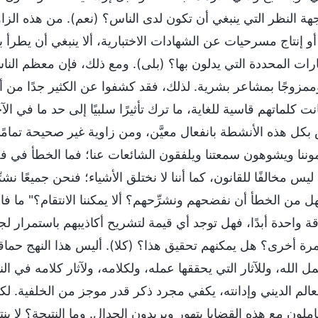
 النظر التي ينبغي أن تكون لدى الناس؟ (نعم). من هذه الزاوية،
 أو إنتاج مسرحيات عن الشهادات الاختبارية، ألا ينبغي أن يطرأ
ات المحددة التي يدلون بها؟ (بلى). ومع ذلك، فإن معظم الناس،
ممزوجًا بمشاعر بشرية. لذلك، فقد كشفوا عن الكثير جدًا من أ
نت كلماتهم قاسية للغاية، ما ترك تأثيرًا سلبيًا إلى حد ما في
بكل هذه الأنشطة بانفعال معيَّن، ومن زاوية غير صحيحة تمامًا.
موننا ويشوهون سمعتنا ويلفقون الشائعات عنا؛ فما الخطأ في
س مخالفًا للقانون، كما أننا لا نختلق الأشياء؛ فنحن جميعًا نشر
 من الخطأ أن نفضحهم ونشرِّحهم؟ ألا يمكننا الانتقام؟" ما فائد
قة واحدة أبدًا، فهل توجد أي قيمة لتشريح أكاذيبهم باستمرار ل
 مرة أخرى؟ هل يمكنهم تحقيق هذا؟ (كلا). أليس هذا النهج حماق
ل الله، وللآثار التي يحققها عمله، ولكلامه، ولآثار كلامه في 
عالم الديني وإدانته، يكفي مجرد ذكر قدر موجز من الخلفية. لك
تعاملون مع هذه القضايا بتهور ويريدون الجدال. وما النتيجة؟ لا