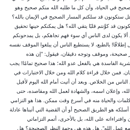
لصحيح في الحياة، وأن كل ما طلبه الله منكم صحيح وهو
 هل ستكونون قد سلكتم المسار الصحيح في الإيمان بالله؟
د كوَّنتم قلبًا يتقي الله؟ هل يمكنكم حينها تحقيق
 ألا يكون لدى الناس أي سوء فهم تجاهكم، بل يمدحونكم
طلاقًا! بالطبع، لا يستطيع الناس أن يبلغوا الموقف نفسه
ظر صحيحة، وموقف وتوجه دقيقان، فيقول: "إن هذه
رية الفاسدة هي بالفعل عدو الله؛ هذا صحيح تمامًا! يجب
يطان. فمن خلال قراءة كلام الله ومن خلال الاختبارات في
 الناس من الخلاص. وبعد أن أتيت أمام الله اليوم لأقبل
الله، وإعلان اسمه، والشهادة لعمل الله ومقاصده، حتى
لكلمات والحياة منه في أسرع وقت ممكن. هذا هو التزامي
سلكه هو الطريق الصحيح أو أن القضية التي أتبناها عادلة
وافتراءاته على الله، بل بالأحرى، أتمم التزاماتي
ون مع عمل الله". هل هذه هي وجهة النظر الصحيحة؟ هل