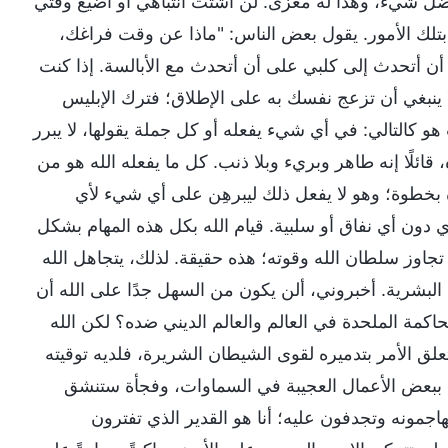
ضل شيء، وهذا له مغزى. لن أشتت انتباهي أو أضيع وقتي
 بتلك الأمور. يقول بعض الناس: "ماذا عن وقت فراغك،
ن أتحدث إلى كلبي على أن أتحدث مع الأبالسة. إذا كنت
 ينبغي أن تزعج نفسك به على الإطلاق؛ فترك الإبليس
و كالتالي: في أي شيء يفعله أو كل جملة يقولها، لا يبرر
 قائلًا إنه طاهر وبريء وبلا ذنب. كل ما يفعله الله هو من
 بخطوة؛ وهو لا يفعل ذلك ليبرهِن على أي شيء لأي
 دون أي نفاق أو سلبية. قيام الله بكل هذه المهام بشكل
 تجاوز سلطان الله وقوته؛ هذه حقيقة. لذلك، يتجاهل الله
لبشرية. أخبروني، ألن يكون من السهل جدًا على الله أن
اكمة الملحدة في العالم والعالم الديني ضده؟ لكن الله
علق الأمر بتدميره لقوى الشيطان الشريرة، فلديه توقيته
وم ببعض الأعمال العجيبة في السماوات، وفجأة ستنشق
هاجمونه وتجدفون عليه؛ أنا هو القدير الذي تفترون