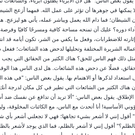
لا؟ يقول بعض الناس: "هل لأن الأبرياء يظلون أبرياء، والشائع
ا يمكنها في جوهرها أن تؤثر على عمل الله. فمهما أزعج الشيط
 الشيطان؛ فما دام الله يعمل ويباشر عمله، يأتي هو ليزعج. ه
اء دوره؟ عليك أن تمنحه مساحة كافية ومسرحًا كافيًا وفرصة كاف
ارته للاضطرابات، وفعل ما يكفي من الشر، تكون أيامه قد انت
عماله الشريرة المختلفة وتحليلها لدحض هذه الشائعات؛ ففعل ذل
ثل ذلك فهم الناس للحق؟ هناك الكثير من الحقائق التي يجب ع
قائق، فضلًا عن دحض هذه الشائعات. هل لدى الناس هذا الوقت ا
ستعداد لذكرها أو الاهتمام بها. يقول بعض الناس: "في هذه ا
ن هناك الكثير من الشائعات التي تطير في كل مكان لدرجة أنك د
إطلاق. يقول بعض الناس: "ألا تريد أن تدافع عن نفسك ضد أشياء
ؤوني الأساسية! أنا أتحدث مع الناس، مع الكائنات المخلوقة، و
 أقول إنني لا أشعر بشيء تجاهها؛ فهي لا تجعلني أشعر بأي شي
بالظلم؟" أقول إنني لا أشعر بالظلم، فما الذي يوجد لأشعر بالظ