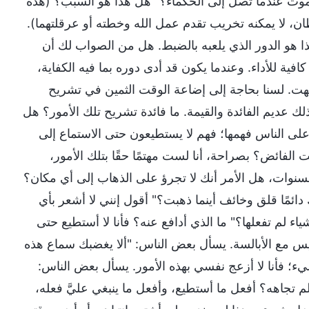
ات تموت عندما تصل إلى الحكماء؟" هل هذا هو السبب؟ (هذه
ان، لا يمكنه تخريب تقدم عمل الله وخطته أو عرقلتهما).
ذا هو الدور الذي يلعبه بالضبط. هل من الصواب لك أن
ية للأداء. وعندما يكون قد أدى دوره بما فيه الكفاية،
هت. لسنا بحاجة إلى إضاعة الوقت الثمين في تشريح
ك عديم الفائدة والقيمة. ما فائدة تشريح تلك الأمور؟ هل
لى الناس فهمها؛ فهم لا يستطيعون حتى الاستماع إلى
لفائض؟ بصراحة، أنا لست مهتمًا حقًا بتلك الأمور،
لسنوات، هل الأمر أنك لا تجرؤ على الذهاب إلى أي مكان؟
ائمًا قلق وخائف أينما ذهبت؟" أقول إنني لا أشعر بأي
 لم تفعلها؟" ما الذي أدافع عنه؟ فأنا لا أستطيع حتى
ليس مع الأبالسة. يسأل بعض الناس: "ألا يغضبك سماع هذه
ء؛ فأنا لا أزعج نفسي بهذه الأمور. يسأل بعض الناس:
لم تجاهه؟ أفعل ما أستطيع، وأفعل ما ينبغي عليَّ فعله،