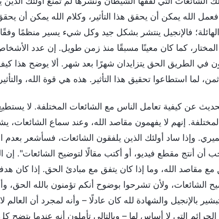
تلك الشائعات التي لفقها الشيطان ونشرها لم تمنع أولئك الذين
عمل الله يمكن أن يحقق هذا التأثير، وكلام الله يمكن أن يحقق 
الهائلة؛ فالإنجيل ينتشر بشكل جيد وكل شيء يسير منظمًا وفقًا
لمختار، كما كان معينًا مسبقًا منذ زمن طويل. إن عدد الأشخا
ون في الطريق الحق يتزايدان شهرًا بعد شهر. ألا يوضح هذا كيف
ن، لما استطاعوا تحقيق هذا التأثير. هذه هي قوة الله، والتأثير
ى الحديث عن كيفية تعامل الناس مع الشائعات المختلفة. لا يستطي
مختلفة. إنهم لا يفهمون مقاصد الله، وعند سماع الشائعات، يشعر
ي. وإذا ساد أولئك الذين يلفقون الشائعات، فسأشعر بعدم الا
ب أن أنتج مقطع فيديو، أو أكتب مقالًا لتوضيح الشائعات". إن ا
 مع مقاصد الله، وما إذا كان يتفق مع مبادئ الحق. إذا كان هد
ح الشائعات، ولأن تشرحوا بوضوح أنكم تؤمنون بالله الحق، و
بشير بالإنجيل والشهادة لله كان عادلًا – وأنه لمجرد أن العالم 
 الجرائم التي لا أساس لها – وبالتالي تأملون أنه عندما يتضح