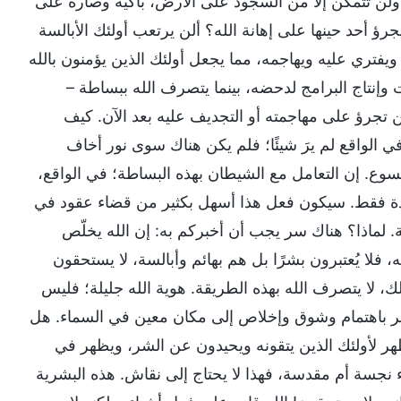
 ولن تتمكن إلا من السجود على الأرض، باكيةً وصارةً على
أحد حينها على إهانة الله؟ ألن يرتعب أولئك الأبالسة
يفتري عليه ويهاجمه، مما يجعل أولئك الذين يؤمنون بالله
ت وإنتاج البرامج لدحضه، بينما يتصرف الله ببساطة –
تجرؤ على مهاجمته أو التجديف عليه بعد الآن. كيف
 الواقع لم يرَ شيئًا؛ فلم يكن هناك سوى نور أخاف
يسوع. إن التعامل مع الشيطان بهذه البساطة؛ في الواقع،
واحدة فقط. سيكون فعل هذا أسهل بكثير من قضاء عقود في
. لماذا؟ هناك سر يجب أن أخبركم به: إن الله يخلّص
ه، فلا يُعتبرون بشرًا بل هم بهائم وأبالسة، لا يستحقون
، لا يتصرف الله بهذه الطريقة. هوية الله جليلة؛ فليس
ر باهتمام وشوق وإخلاص إلى مكان معين في السماء. هل
هر لأولئك الذين يتقونه ويحيدون عن الشر، ويظهر في
 نجسة أم مقدسة، فهذا لا يحتاج إلى نقاش. هذه البشرية