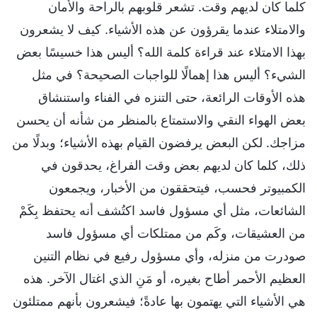
كلما كان لديهم وقت. تشعر قلوبهم بالراحة والأمان
والامتلاء عندما يقرؤون عن هذه الأشياء. كيف لا يشعرون
بهذا الامتلاء عند قراءة كلمة الله؟ أليس هذا خسيسًا بعض
الشيء؟ أليس هذا إهمالًا للواجبات الصحيحة؟ في مثل
هذه الأوقات الرائعة، حتى التنزه في الفناء واستنشاق
بعض الهواء النقي والاستمتاع بالمنظر من شأنه أن يحسن
مزاجك. لكن البعض يرفضون القيام بهذه الأشياء؛ وبدلًا من
ذلك، كلما كان لديهم بعض وقت الفراغ، يحدقون في
الكمبيوتر فحسب، فيتحققون من الأخبار، ويجمعون
الشائعات، مثل أي مسؤول فاسد اكتُشف أنه يحتفظ بِكَمْ
من العشيقات، وكَم من ممتلكات أي مسؤول فاسد
صودرت من منزله، وأي مسؤول رفيع في نظام التنين
العظيم الأحمر أطاح بغيره، أو مَنِ الذي اغتال الآخر. هذه
هي الأشياء التي يهتمون بها عادةً؛ فيشعرون بأنهم ممتلئون