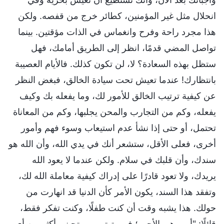
انحلال مثل غير المؤمنين، كطائر خرج من قفصه. ولكن
هذا مجرد راحة وفرح وانغماس في الذات مؤقتين. بينما
تواصل المضي قدمًا، انظر إلى الطريق أمامك، فهل
ستظل بهذه السعادة؟ لا، لن تكون كذلك. فالأيام العصيبة
بانتظارك! عندما تعيش تحت سيادة الخالق، فبغض النظر
عن كيفية ترتيب الخالق للأمور لك، وما يفعله بك وكيف
يفعله، وكم من التجارب والمحن يجلبها، وكم من المعاناة
تحتمل، أو حتى إذا نشأ عدم استيعاب وسوء فهم وأمور
أخرى، فعلى الأقل، ستشعر أنك في يدي الله، وأن الله هو
سندك، وأن قلبك في سلام. ولكن عندما لا يعود الله
يريدك، ولا تعود قادرًا على إدراك كيفية معاملة الله لك،
وتفقد هذا السند، يكون الأمر كأن الدنيا قد انهارت من
حولك. هذا يشبه وقت أن كنت طفلًا، وكنت تفكر فقط،
قائلًا: "أمي هي الأحب؛ فهي تهتم بي وتحبني أكثر من أي