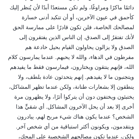
دائمًا ماكرًا ومراوغًا، ولم تكن مستعدًا أبدًا لأن يُنظر إليك
كأحمق في عيون الآخرين، أو أن تتكبد أدنى خسارة
لمصالحك الخاصة، فلن تكون قادرًا على ممارسة الحق
لأنك تفتقرُ إلى الصدق. إن الناس الذين يفتقرون إلى
الصدق ولا يزالون يحاولون القيام بحيل خادعة هم
مفرطون في الدهاء، والله لا يحبهم. عندما يمارسون كلام
الله، فإنهم ينتقون ويختارون، فيمارسون فقط ما يفيدهم
ويتجنبون ما لا يفيدهم. إنهم يتحدثون عادة بلطف، ولا
ينطقون إلا بشعارات طنانة، ولكن عندما تظهر المشاكل،
يختبئون ويختفون دون أن يتركوا أثرًا، ولا يظهرون مرة
أخرى إلا بعد أن يحل الآخرون المشاكل. أي شقيٍّ هذا
الشخص؟ عندما يكون هناك شيء مربح لهم، يبادرون
ويتقدمون، ويكونون أكثر استباقية من أي شخص آخر.
ولكن، عندما تكون مصالحهم الشخصية على المحك،