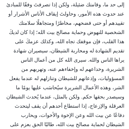
إلى حد ما، وقامتك ضئيلة، ولكن إذا تصرفتَ وفقًا للمبادئ
عند حدوث هذه الأمور، وحاولتَ إيقاف الأناس الأشرار أو
تقييدهم أو حتى فضحهم، مخاطرًا ومتجاهلًا سلامتك
الشخصية للنهوض وحماية مصالح بيت الله؛ إذا كان لديكَ
هذا القلب، فإن موقفك تجاه الله، وكذلك عزمكَ على
تقديم الشهادة له ومحاربة الشيطان، سيصيران شهادة
يراها الناس والله. سيرى الله كل من أعمال الناس
الشريرة، وخداعهم له وإخفاءهم عنه، وتهربهم من
المسؤوليات، وإذعانهم للشيطان وتنازلهم له عندما يفعل
الشر، وهذه الأعمال الشريرة سيُحاسَب عليها يومًا ما
وسيصدر بحقها حكم. ولكن بالمثل، عندما يُحدث الشيطان
العرقلة والإزعاج، إذا استطاع أحدهم أن يقف ليتحدث
دفاعًا عن بيت الله وعن الإخوة والأخوات، ويحارب
الشيطان لحماية مصالح بيت الله، طالبًا الحق بعزم على