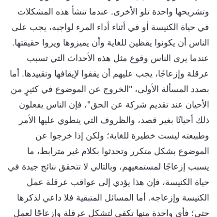
وتشريحها واحدة تلو الأخرى. عندما تنشأ هذه المشكلات
في حياة الكنيسة أو في أثناء أداء المرء لواجبه، يجب على
الناس أن يكونوا يقظين للغاية وأن يميزوها ويروا حقيقتها.
عندما يرى الناس وقوع مثل هذه الأحداث التي تسبب
عرقلة وإزعاجًا، يجب عليهم أن يقفوا لإيقافها وتقييدها. أما
بصدد المسألة الأولى، "الخروج عن الموضوع في كثيرٍ من
الأحيان عند تقديم شركة عن الحق"، فإن الناس يفعلون
ذلك أحيانًا بغير قصد، والظروف التي ينطوي عليها الأمر
وطبيعته ليست خطيرة للغاية؛ ولكن إذا خرجوا عن
الموضوع بشكل متكرر وتحدثوا بكلام غير مترابط، ما
يسبب إزعاجًا لمستمعيهم، وبالتالي لا تتحقق نتائج جيدة في
حياة الكنيسة، فإن هذا يؤدي إلى عواقب عرقلة عمل
الكنيسة وإزعاجه. أما المسائل المتبقية فلا داعي لذكرها
حتى؛ فأي واحدة منها تكفي لتشكل عرقلة وإزعاجًا لعمل