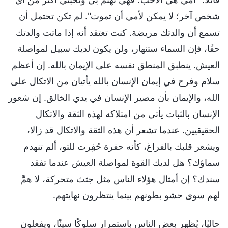
شخص آخر؛ لا يمكن لأمي أن تموت". لم تكن تحتمل أن
تسمع أن والدتك مريضة. كنت تعتقد أنه إذا ماتت والدتك
حقًا، فإن السماء ستنهار، ولن يكون لديك سبيل لمواصلة
العيش. ينطبق المنطق نفسه على الإيمان بالله. إن أعظم
سلام وفرح في إيمان الإنسان بالله يأتيان من الاتكال على
الله، والإيمان بأن مصير الإنسان في يدي الخالق. إن شعور
الإنسان بالثبات يأتي من امتلاكه لهذه الثقة والاتكال
الحقيقيين. عندما تشعر أن هذه الثقة والاتكال قد زالا،
ويشعر قلبك بالفراغ، كأنه حفرة حُفِرت للتو، ألم تنهدم
سماؤك؟ هل لديك القوة لمواصلة العيش عندما تفقد
سندك؟ إن أمثال هؤلاء الناس مثل جثث متحركة، لا همَّ
لهم سوى حشو بطونهم بينما ينتظرون نهايتهم.
حاليًا، يُظهر بعض الناس باستمرار سلوكًا سيئًا، ويفعلون