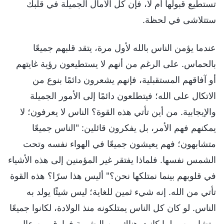
تستطيع قبولها أم لا، فإن كل الآمال الجميلة في قلبك
ستتلاشى في لحظة.
عندما يؤمن الناس بالله لأول مرة، يتقد قلبهم جميعًا
بالحماس. على الرغم من أنهم لا يستطيعون رؤية غايتهم
أو آفاقهم المستقبلية، فإنهم يشعرون دائمًا بنوع من
الاتكال على الله؛ فيتطلعون دائمًا إلى الأمور الجميلة
والإيجابية. من أين تأتي هذه القوة؟ الناس لا يعرفون؛ لا
يمكنهم فهم الأمر، بل يفكرون قائلين: "الناس جميعًا
متشابهون؛ فهم يعيشون جميعًا في الهواء نفسه وتحت
الشمس نفسها. فلماذا يفتقر غير المؤمنين إلى هذه الأشياء
في قلوبهم بينما نمتلكها نحن؟" أليس هذا سرًا؟ هذه القوة
تأتي من الله. إنه شيء ثمين للغاية؛ ليس شيئًا يولد به
الناس. لو كان كل الناس يمتلكونه منذ الولادة، لكانوا جميعًا
متشابهين، ولما كانت هناك بين البشرية فوارق بين عالٍ