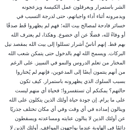
الشر باستمرار ويعرقلون عمل الكنيسة ويزعجونه
ويدمرونه أثناء أداء واجباتهم، حتى لدرجة التسبب في
خسائر فادحة لمصالح بيت الله؛ فهم لم يظهروا قَط صدقًا
أو وفاءً لله، فضلًا عن أي خضوع. وهكذا، لم يعترف الله
بهم قط. إنهم أناسٌ أشرار تسللوا إلى بيت الله بمقصد نيل
البركات. ويسمح الله لهم بالدخول حتى يتمكن شعب الله
المختار من تعلم الدروس والنمو في التمييز. على الرغم
من أنهم ينتمون أيضًا إلى المدعوين، فإنهم لم يُختاروا
بسبب السلوك الذي يظهرونه باستمرار. كيف تكون
حالتهم؟ يمكنكم أن تستفسروا؛ فحياة أي منهم ليست
على ما يرام. إن جودة حياة أولئك الذين يتكلون على الله
وينالون إمداده في أي وقت وفي أي مكان تختلف جذريًا
عن أولئك الذين لا ينالون عنايته ومساعدته ويسقطون
دائمًا في الهاوية عندما يواجهون المواقف. أولئك الذين لا