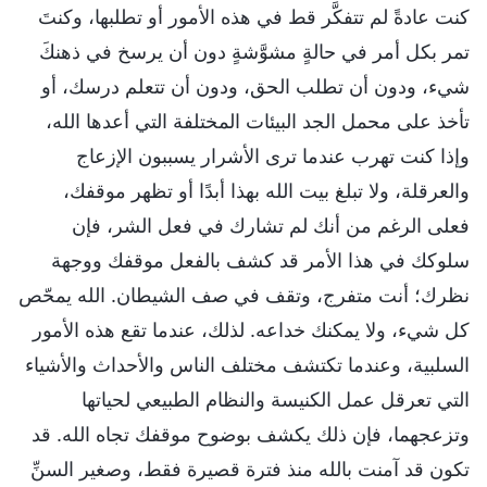
كنت عادةً لم تتفكَّر قط في هذه الأمور أو تطلبها، وكنتَ
تمر بكل أمر في حالةٍ مشوَّشةٍ دون أن يرسخ في ذهنكَ
شيء، ودون أن تطلب الحق، ودون أن تتعلم درسك، أو
تأخذ على محمل الجد البيئات المختلفة التي أعدها الله،
وإذا كنت تهرب عندما ترى الأشرار يسببون الإزعاج
والعرقلة، ولا تبلغ بيت الله بهذا أبدًا أو تظهر موقفك،
فعلى الرغم من أنك لم تشارك في فعل الشر، فإن
سلوكك في هذا الأمر قد كشف بالفعل موقفك ووجهة
نظرك؛ أنت متفرج، وتقف في صف الشيطان. الله يمحّص
كل شيء، ولا يمكنك خداعه. لذلك، عندما تقع هذه الأمور
السلبية، وعندما تكتشف مختلف الناس والأحداث والأشياء
التي تعرقل عمل الكنيسة والنظام الطبيعي لحياتها
وتزعجهما، فإن ذلك يكشف بوضوح موقفك تجاه الله. قد
تكون قد آمنت بالله منذ فترة قصيرة فقط، وصغير السنِّ