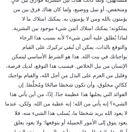
ومنخفض، أو نبيل ووضيع، ولما كان هناك فرق بين من
يؤمنون بالله ومن لا يؤمنون به. يمكنك امتلاك ما لا
يملكونه؛ يمكنك امتلاك أثمن شيء موجود بين البشرية.
لماذا يُطلق عليه أثمن شيء؟ لأنه بسبب هذا الرجاء
والتوقع بالذات، يمكن أن تُبقي تركيزك على القيام
بواجباتك في بيت الله. هذا هو الشرط الأساسي ليتمكن
الإنسان من نيل الخلاص. فبسبب هذا التوقع، لديك فرصة،
وقليل من العزم على البذل من أجل الله، والقيام بواجبك
ككائنٍ مخلوق، وأن تكون شخصًا صالحًا ومُخلَّصًا. إن
الفوائد التي يجلبها هذا عظيمة جدًا. إذًا، من أين يأتي هذا
الشيء؟ إنه يأتي من الله؛ إنه عطية من الله. ولكن، عندما
لا يعود الله يريد شخصًا ما، يُسلب هذا الشيء منه. فلا
يعود يتوق إلى الأمور الجميلة أو يتوقعها؛ ولا يعود يعلق
آماله عليها؛ فيظلم قلبه ويبدأ في الهبوط، ويفقد الحماس