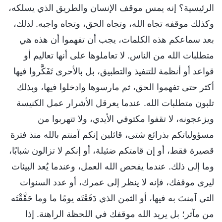
الرئيسية؟ إنه يمس موقف الإنسان والطريق الذي يسلكه،
وكذلك موقفه تجاه الله، وتجاه الحق، وتجاه واجبه. لذلك،
بعد سماعكم هذه الكلمات، يجب أن تفهموا أن هذه هي
متطلبات الله من الناس. لا تعاملوها على أنها تعاليم أو
قواعد أو أنظمة للتنفيذ والتطبيق، بل بالأحرى تَفَكَّروا فيها
أكثر حتى تفهموا الحق، ثم مارسوها وادخلوا فيها، وبذلك
تلبون متطلبات الله. عندما يعرقل الأشرار عمل الكنيسة
ويزعجونه، لا تقفوا مكتوفي الأيدي، ولا تتهربوا من
مسؤولياتكم بذرائع شتى، قائلين إنكم آمنتم بالله منذ فترة
قصيرة فقط، أو إن قامتكم ضئيلة، أو إنكم لا تزالون شبابًا،
وما إلى ذلك. عندما يفحص الله العمل، وعندما يُعد البيئات
ليرى موقفك، فإنه لا ينظر إلى عمرك، أو عدد السنوات
التي آمنتَ به فيها، أو الثمن الذي دَفَعْتَه يومًا ما وما حَقَّقْتَه
من مآثر؛ بل يريد الله موقفك في اللحظة الراهنة. إذا