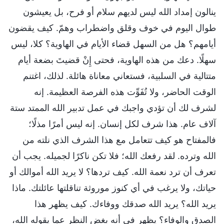
ينالون إمداد الله ليس لديهم سلام أو فرح، بل يعيشون
طوال اليوم في خوف وقلق واضطراب وهمّ. كيف يقضون
أيامهم؟ هل من السهل قضاء الأيام في الهاوية؟ كلا، ليس
سهلًا. دعك من هذه الهاوية، فحتى إِنْ قضيتَ بضعة أيام
متتالية في السلبية، فستعاني معاناة هائلة. لذلك، اغتنم
الوقت الحاضر، ولا تُفَوِّت هذه الفرصة العظيمة. إنه
لشرف لك أن تؤدي واجبك في عمل تدبير الله الممتد ستة
آلاف عام. هذا شرف لكل إنسان. إنه ليس أمرًا مذلًا؛
فالمفتاح هو كيف تتعامل مع هذا الشرف الذي نلته من
الله وترده. لقد رفعك الله؛ فلا تكن ناكرًا لجميله. يجب أن
تعرف أن ترد نعمة الله. كيف تردها؟ لا يريد الله أموالك أو
حياتك، ولا يرغب في أي كنوز موروثة تناقلتها عائلتك. ماذا
يريد الله؟ يريد الله صدقك ووفاءك. كيف يظهر هذا
الصدق والوفاء؟ يظهر في أنه بغض النظر عما يقوله الله،