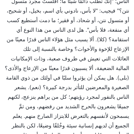
الناس: "إنك تطلب دائمًا شيئًا ما؛ أفلستَ مجرد متسول
نتن؟" فيجيب: "لا بأس، نادوني بأي اسم، بخيل، أو شحيح،
أو متسول نتن، أو شحاذ، أو فقير؛ ما دمت أستطيع كسب
أي منفعة، فلا بأس". هل لدى الناس من هذا النوع أي
استقامة؟ (كلا). ألا يسبب مثل هؤلاء الناس قدرًا معينًا من
الإزعاج للإخوة والأخوات؟ وخاصة بالنسبة إلى تلك
العائلات التي تعيش في ظروف صعبة، وذات الإمكانيات
المالية الضعيفة، ألا يسببون قدرًا معينًا من الإزعاج والأذى؟
(بلى). هل يمكن أن يؤثروا سلبًا في أولئك من ذوي القامة
الصغيرة والمعرضين للتأثر بدرجة كبيرة؟ (نعم). يشعر
الناس بالنفور لمجرد رؤيتهم؛ كل من يراهم ينزعج، لكنهم
جميعًا يشعرون بالحرج الشديد من رفضهم، ومن ثمَّ
يسمحون لأنفسهم بالتعرض للابتزاز الصارخ منهم. يعلم
الجميع أن لديهم إنسانية سيئة وخُلقًا وضيعًا، لكن بالنظر