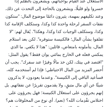
الاستغلال عند القيام بواجباتهم، ويشعرون بالظلم إذا
خسروا ولو قليلًا، ويشعرون بالحاجة إلى التحدث عن ذلك.
وعند تكليفهم بمهمة، يثيرون دائمًا موضوع المال: "ستكون
نفقات السفر لرحلة واحدة كذا وكذا، وستكلف الإقامة كذا
وكذا، وستكلف الوجبات كذا وكذا، وهكذا". يُقال لهم: "لا
تقلقوا بشأن المال؛ فالكنيسة ستوفره". لكن بعد استلام
المال، يتأملونه بامتعاض، قائلين: "هذا لا يكفي. ما الذي
يمكنني فعله في الخارج بمائتي يوان فقط؟ يقول المثل:
"اقتصد في بيتك، لكن خذ مالًا وفيرًا عند سفرك". يجب أن
أُحضر المزيد من المال الاحتياطي؛ فإذا لم أستخدمه كله،
فسأعيد الباقي إلى الكنيسة". وعندما يعودون، لا يذكرون
شيئًا عن أي مال متبقٍ، ولا يقدمون تقريرًا عن نفقاتهم. بل
إنهم يجرؤون على استغلال الكنيسة؛ فهل يجرؤون على
اختلاس تقْدِمات الله؟ (نعم). أي نوع من المخلوقات هم؟