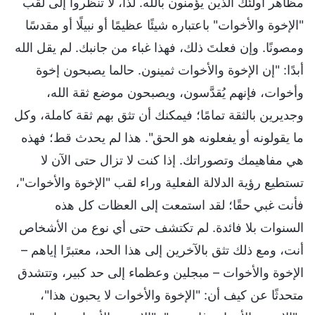
مظاهر أولئك الذين يؤمنون بالله. لذا، لا تنظروا إلى لقب
"الإخوة والأخوات" باعتباره شيئًا عظيمًا أو نبيلًا أو مقدسًا
ومصونًا. وإن فعلتَ ذلك، فهذا غباء من جانبك. لم يقل الله
أبدًا: "إن الإخوة والأخوات ثمينون. حالما يصبحون إخوة
وأخوات، فإنهم يُقدَّسون، ويصبحون موضع ثقة الله،
وجديرين بالثقة تمامًا؛ فيمكنك أن تثق بهم ثقة كاملة، وكل
ما يقولونه أو يفعلونه هو الحق". هذا لم يحدث قط؛ فهذه
هي مفاهيمك وتصوراتك. إذا كنت لا تزال حتى الآن لا
تستطيع رؤية الدلالة الفعلية وراء لقب "الإخوة والأخوات"،
فأنت غبي حقًا؛ لقد استمعت إلى العظات كل هذه
السنوات بلا فائدة. لم تكتشف حتى أي نوع من الأشخاص
أنت، ومع ذلك تثق بالآخرين إلى هذا الحد، معتبرًا إياهم –
الإخوة والأخوات – مبجلين وعظماء إلى حد كبير، وتتشدق
متحدثًا عن كيف أن: "الإخوة والأخوات لا يحبون هذا"،