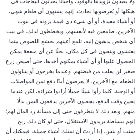
ولا يعيدون تزويدها بالوقود، وأحيانًا يُحدثون انبعاجات في
هيكلها أو يُعرِضونها لحادث. إنهم يشتهون أي طعام شهي،
أو أشياء مفيدة، أو أي شيء ذي قيمة يرونه في بيوت
الآخرين، طامعين فيه لأنفسهم، ويخططون لذلك. في بيت
أي شخص يذهبون إليه، تلمع أعينهم بجشع اللصوص بينما
يفتشون وينقبون في كل مكان، بحثًا عن أي منفعة يمكن
الحصول عليها أو أي أشياء يمكنهم أخذها، حتى أصيص زرع
صغير لن يفلت من قبضتهم. وعندما يخرجون أو يتناولون
الطعام مع الآخرين، لا يعرضون أبدًا دفع ثمن المواصلات
أو الوجبة. كلما رأوا شيئًا جميلًا أرادوا شراءه، لكن عندما
يحين وقت الدفع، يجعلون الآخرين يدفعون الثمن بدلًا
منهم، وبعد ذلك لا يتطرقون حتى إلى مسألة رد المال لهم؛
إنهم ببساطة يريدون الاستغلال، حتى لو كان ذلك ربح
سنت أو بنس. إذا أردتَ أن تمتلك أشياء جميلة، فيمكنك أن