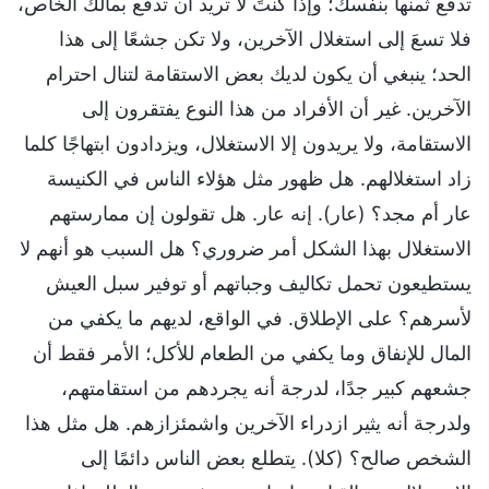
تدفع ثمنها بنفسك؛ وإذا كنتَ لا تريد أن تدفع بمالك الخاص،
فلا تسعَ إلى استغلال الآخرين، ولا تكن جشعًا إلى هذا
الحد؛ ينبغي أن يكون لديك بعض الاستقامة لتنال احترام
الآخرين. غير أن الأفراد من هذا النوع يفتقرون إلى
الاستقامة، ولا يريدون إلا الاستغلال، ويزدادون ابتهاجًا كلما
زاد استغلالهم. هل ظهور مثل هؤلاء الناس في الكنيسة
عار أم مجد؟ (عار). إنه عار. هل تقولون إن ممارستهم
الاستغلال بهذا الشكل أمر ضروري؟ هل السبب هو أنهم لا
يستطيعون تحمل تكاليف وجباتهم أو توفير سبل العيش
لأسرهم؟ على الإطلاق. في الواقع، لديهم ما يكفي من
المال للإنفاق وما يكفي من الطعام للأكل؛ الأمر فقط أن
جشعهم كبير جدًا، لدرجة أنه يجردهم من استقامتهم،
ولدرجة أنه يثير ازدراء الآخرين واشمئزازهم. هل مثل هذا
الشخص صالح؟ (كلا). يتطلع بعض الناس دائمًا إلى