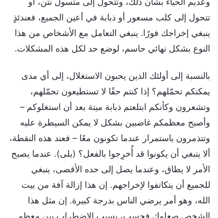
وعديم الحياء بشأن ذلك، وتتحول إلى متسول نتن، أو
تتحول إلى كلب مسعور أو ذبابة في أعين الجميع، فعندئذٍ
ينبغي إخراجك فورًا. ينبغي التعامل مع الأشخاص من هذا
النوع بشكل نهائي حاسم، لوضع حد لكل هذه المشكلات.
بالنسبة إلى أولئك الذين يحبون الاستغلال، إلى أي مدى
يمكنكم تحمّلهم؟ إذا كنتم حقًا لا تستطيعون تحمّلهم،
وتشعرون وكأنكم ابتلعتم ذبابة ميتة بعد أن استغلوكم –
وأصبح معظمكم غاضبين بشكل لا يمكن السيطرة عليه
وتتذمرون باستمرار عندما تكونون معًا – فعند هذه النقطة،
ألا ينبغي أن يكونوا قد أُخرِجوا بالفعل؟ (بلى). عندما يصبح
الأمر لا يطاق، وعندما يصل إلى حده الأقصى، ينبغي
للجميع أن يتكاتفوا لإخراجهم. إن هذا إزالة آفة من بيت
الله، وهو أمر يرضي الناس بدرجة كبيرة. إن مثل هذا
الشخص صعلوك فحسب، يسبب الاضطراب بين معظم