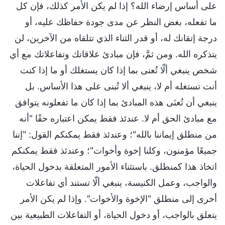
على أساس إرضاء الله؟ إذا لم يكن الأمر كذلك، فإن كل
ما تفعله، بغض النظر عن مدى جودة حفاظك عليه، أو
درجة إتقانك له، أو قدر الثناء الذي تتلقاه من الآخرين، لن
يتذكره الله. ومن ثمَّ، فإن مبادئ علاقاتك وتفاعلاتك مع أي
شخص ينبغي ألّا تُعنى بما إذا كان يستغلك أو ما إذا كنت
أنت تستغله أم لا، ينبغي ألا تُبنى على هذا الأساس. بل
ينبغي أن تُعنَى هذه المبادئ بما إذا كان ما تفعلونه يتوافق
مع مبادئ الحق أم لا. عندئذ فقط يمكن اعتباره حقًا "أنه
من منطلق إيماننا بالله"؛ وعندئذ فقط يمكنكم القول: "إننا
جميعًا مؤمنون، وكلنا إخوة وأخوات"؛ وعندئذ فقط يمكنكم
اتخاذ هذا كمنطلق. باستثناء الأمور المتعلقة بدخول الحياة،
والواجب، وعمل الكنيسة، ينبغي ألّا تستند أي تفاعلات
أخرى إلى منطلق "الإخوة والأخوات". وإذا لم يكن الأمر
يتعلق بالواجب، أو دخول الحياة، أو التفاعلات الطبيعية بين