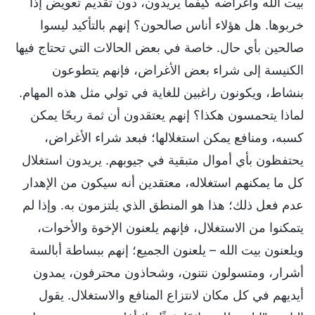
بيت الله وأغراضه كيفما يريدون، دون تقديم تعويض إذا
خربوها. هل هؤلاء أناس صالحون؟ إنهم بالتأكيد ليسوا
صالحين بأي حال. خاصة في بعض الحالات التي تحتاج فيها
الكنيسة إلى شراء بعض الأغراض، فإنهم يتطوعون
بنشاط، ويكونون راغبين للغاية في تولي مثل هذه المهام.
لماذا يتحمسون هكذا؟ إنهم يعتقدون أن ثمة ربحًا يمكن
كسبه، ومنافع يمكن استغلالها؛ فبعد شراء الأغراض،
يحتفظون بأي أموال متبقية في جيوبهم. يريدون استغلال
كل ما يمكنهم استغلاله، معتقدين أنه سيكون من الإهدار
عدم فعل ذلك؛ هذا هو المنطق الذي يلتزمون به. وإذا لم
يتمكنوا من الاستغلال، فإنهم يلعنون الإخوة والأخوات،
ويلعنون بيت الله – يلعنون الجميع؛ إنهم ببساطة أبالسة
أشرار، ومتسولون نتنون، وشحاذون محترفون، يمدون
أيديهم في كل مكان لانتزاع المنافع والاستغلال. يقول