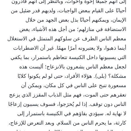
إلى أنهم جميعًا إخوة وأخوات، وبالنظر إلى أنهم قادرون
أحيانًا على القيام ببعض الواجبات، ولديهم قدر ضئيل من
الإيمان، ويمكنهم أحيانًا بذل بعض الجهد من خلال
الاستضافة في منازلهم؛ من أجل هذه الأشياء، يغض
معظم الناس الطرف عن سلوكهم المتمثل في الاستغلال
أينما ذهبوا، ولا يعتبرونه أمرًا مهمًا. غير أن الاضطرابات
التي يسببونها داخل الكنيسة تتعاظم باستمرار، بما يكفي
لجعل معظم الناس يشعرون بالانزعاج؛ أليست هذه
مشكلة؟ (بلى). هؤلاء الأفراد، حتى لو لم يكونوا كلابًا
مسعورة تنبح على الناس في كل مكان، ويمكن أن
تعقرهم حتى الموت، فهم مثل الذباب المقزز الذي يزعج
الناس دون توقف. إذا لم يُخرَجوا، فسوف يسببون إزعاجًا
لا نهاية له. سيؤدي بقاؤهم في الكنيسة باستمرار إلى
كارثة، ما يحرم الناس من السلام. وبعد التعرض للإزعاج،