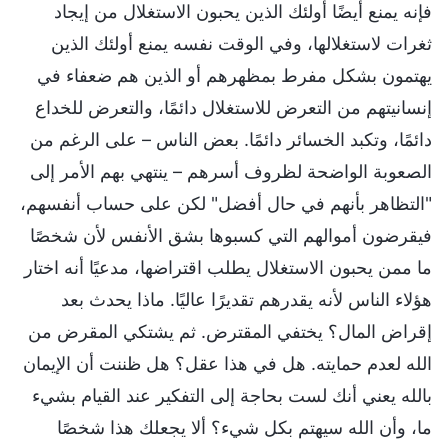
فإنه يمنع أيضًا أولئك الذين يحبون الاستغلال من إيجاد
ثغرات لاستغلالها، وفي الوقت نفسه يمنع أولئك الذين
يهتمون بشكل مفرط بمظهرهم أو الذين هم ضعفاء في
إنسانيتهم من التعرض للاستغلال دائمًا، والتعرض للخداع
دائمًا، وتكبد الخسائر دائمًا. بعض الناس – على الرغم من
الصعوبة الواضحة لظروف أسرهم – ينتهي بهم الأمر إلى
"التظاهر بأنهم في حال أفضل" لكن على حساب أنفسهم،
فيقرضون أموالهم التي كسبوها بشق الأنفس لأن شخصًا
ما ممن يحبون الاستغلال يطلب اقتراضها، مدعيًا أنه اختار
هؤلاء الناس لأنه يقدرهم تقديرًا عاليًا. ماذا يحدث بعد
إقراض المال؟ يختفي المقترض. ثم يشتكي المقرض من
الله لعدم حمايته. هل في هذا عقل؟ هل ظننت أن الإيمان
بالله يعني أنك لست بحاجة إلى التفكير عند القيام بشيء
ما، وأن الله سيهتم بكل شيء؟ ألا يجعلك هذا شخصًا