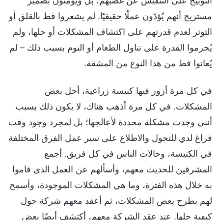
التوبيخ على التنفيس عن غضبهم، بل ويُؤمنون بضمير
مستريح أنهم يُؤدّون عملًا حقيقيًا. لم يشعروا قط بالقلق أو
التوتر لعدم قدرتهم على اكتشاف المشكلات أو حلها، ولم
يُحرموا القدرة على تناول الطعام أو النوم بسبب ذلك – لم
يُعانوا قط من هذا النوع من المشقة.
في كل مرة أزور فيها كنيسة زراعية، أحل بعض
المشكلات. في كل مرة أذهب هناك، لا يكون ذلك بسبب
أنني وجدت مشكلة محددة لأعالجها؛ بل لمجرد وجود وقت
فراغ لدي للتجول والاطلاع على سير عمل الفرق المختلفة
في الكنيسة، وحالات الناس في كل فريق. أجمع
المشرفين للحديث معهم، وأسألهم عن العمل الذي قاموا
به خلال هذه الفترة، وما هي المشكلات الموجودة، وأسمح
لهم بطرح بعض المشكلات، ثم أعقد معهم شركة حول
كيفية حلها. عند عقد الشركة معهم، أكتشف أيضًا بعض