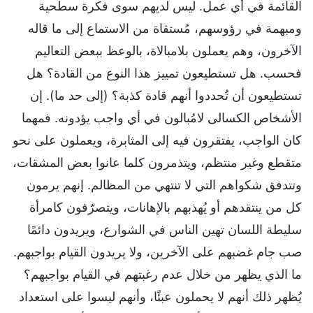
القائمة في أي عمل. ليس لديهم سوى فكرة سطحية
ومبهمة في رؤوسهم، مُستقاة من الاستماع إلى ما قاله
الآخرون، وهم يعملون بلامبالاة، بالوعظ ببعض التعاليم
فحسب. هل تستطيعون تمييز هذا النوع من القادة؟ هل
تستطيعون أن تُحددوا أنهم قادة كذبة؟ (إلى حد ما). إن
الأشخاص الكسالى لامُبالون في أي واجب يؤدونه. فمهما
كان الواجب، يفتقرون فيه إلى المثابرة، ويعملون على نحو
متقطع وغير منتظم، ويتذمرون كلما عانوا بعض المشقات،
وتتدفق شكواهم التي لا تنتهي من المظالم. إنهم يرمون
كل من ينتقدهم أو يُهذبهم بالإهانات، ويتصرّفون كامرأة
سليطة اللسان تهين الناس في الشوارع، ويريدون دائمًا
صب جام غضبهم على الآخرين، ولا يريدون القيام بواجبهم.
ما الذي يظهر من خلال عدم رغبتهم في القيام بواجبهم؟
يُظهر ذلك أنهم لا يحملون عبئًا، وأنهم ليسوا على استعداد