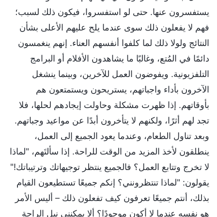
يستفسرون عنها. حتى لو استفسروا، فيكون ذلك لسبب؛
فهم لا يفعلون ذلك سوى عندما يلح عليهم الأعلى بشأن
النتائج ولولا ذلك لما كلفوا أنفسهم العناء. إنهم ينغمسون
دائمًا في المُتع، وغالبًا ما يشاهدون الأفلام أو البرامج
التلفزيونية. ويفوضون العمل للآخرين، وبينما ينشغل
الآخرون بأداء واجباتهم، يستريحون ويستمتعون هم
بأوقاتهم. إذا ظهرت مشكلة وحاولت إيجادهم لحلها، فلا
تجد لهم أثرًا، ولكنهم لا يتأخرون أبدًا عن مواعيد وجباتهم.
وبعد تناول الطعام، وعندما يعود الجميع إلى العمل،
ينطلقون لأخذ المزيد من الوقت للراحة. إذا سألتَهم، "لماذا
لا تخرج وتتابع العمل؟ فالجميع ينتظر توجيهاتك وترتيباتك!"
يقولون: "لماذا تنتظرونني؟ إنكم جميعًا تستطيعون القيام
بذلك، أنتم جميعًا تعرفون كيف تفعلون ذلك – أليس الأمر
هو نفسه عندما لا أكون موجودًا؟ ألا يمكنني نيل الراحة