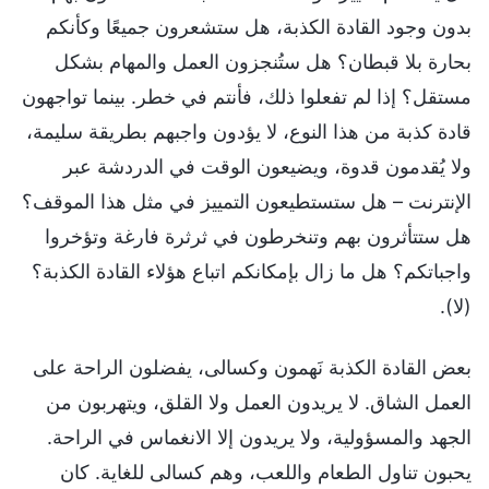
بدون وجود القادة الكذبة، هل ستشعرون جميعًا وكأنكم
بحارة بلا قبطان؟ هل ستُنجزون العمل والمهام بشكل
مستقل؟ إذا لم تفعلوا ذلك، فأنتم في خطر. بينما تواجهون
قادة كذبة من هذا النوع، لا يؤدون واجبهم بطريقة سليمة،
ولا يُقدمون قدوة، ويضيعون الوقت في الدردشة عبر
الإنترنت – هل ستستطيعون التمييز في مثل هذا الموقف؟
هل ستتأثرون بهم وتنخرطون في ثرثرة فارغة وتؤخروا
واجباتكم؟ هل ما زال بإمكانكم اتباع هؤلاء القادة الكذبة؟
(لا).
بعض القادة الكذبة نَهمون وكسالى، يفضلون الراحة على
العمل الشاق. لا يريدون العمل ولا القلق، ويتهربون من
الجهد والمسؤولية، ولا يريدون إلا الانغماس في الراحة.
يحبون تناول الطعام واللعب، وهم كسالى للغاية. كان