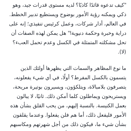
"كيف تدعوه قائدًا كاذبًا؟ لديه مستوى قدرات جيد، وهو
ذكي ويمكنه رؤية الأمور بوضوح ويستطيع تدبير الخطط.
في العالم، أدار شركات، وعمل كرئيس تنفيذي؛ إنه على
دراية وخبرة وحكمة دنيوية!" هل يمكن لهذه الصفات أن
تحل مشكلته المتمثلة في الكسل وعدم تحمل العبء؟
(لا).
ما نوع المظاهر والسمات التي يظهرها أولئك الذين
يتسمون بالكسل المفرط؟ أولًا، في أي شيء يفعلونه،
يتصرفون بلامبالاة، ويتلكؤون، ويسيرون بوتيرة مريحة،
ويستريحون ويماطلون كلما أمكن ذلك. ثانيًا، لا يبالون
بعمل الكنيسة. بالنسبة إليهم، من يحب القلق بشأن هذه
الأمور فليفعل ذلك، أما هم فلن يفعلوا. وعندما يقلقون
بشأن شيء ما، فيكون ذلك من أجل شهرتهم ومكاسبهم