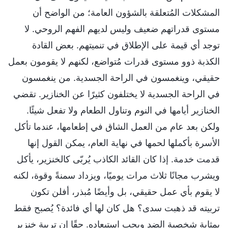
المشكلات المُتعلقة بالشؤون العامة؛ من الواضح أن
مستوى قدراتهم ضعيف وليس لديهم الفهم الروحي. لا
توجد أي قيمة على الإطلاق في تنميتهم. بعض القادة
الكذبة ذوو مستوى قدرات مُتواضع، لكنهم لا يقومون بعمل
حقيقي، وينغمسون في الراحة الجسدية. من ينغمسون
في الراحة الجسدية لا يختلفون كثيرًا عن الخنازير. تقضي
الخنازير أيامها في النوم وتناول الطعام ولا تفعل شيئًا.
ولكن بعد عام من العمل الشاق في إطعامها، عندما تأكل
الأسرة بأكملها لحمها في نهاية العام، يمكن القول إنها
قدمت خدمة. إذا كان القائد الكاذب يُربّى كالخنزير، يأكل
ويشرب مجانًا ثلاث مرات يوميًا، ويزداد سمنةً وقوة، لكنه
لا يقوم بأي عمل حقيقي، بل وأيضًا مُبذر، أفلن تكون
تربيته قد ذهبت سدى؟ هل كان لها أي فائدة؟ يُصبح فقط
بمثابة شخصية الضد ويجب استبعاده. حقًا إن تربية خنزير