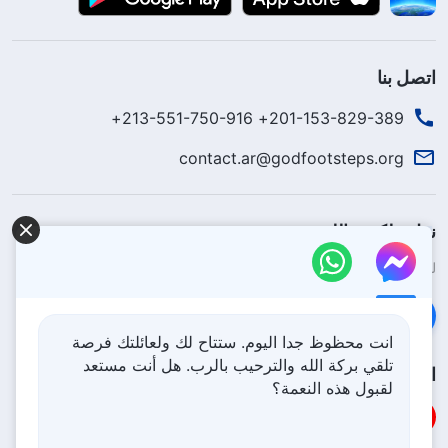
اتصل بنا
201-153-829-389+ 213-551-750-916+
contact.ar@godfootsteps.org
نزل ملكوت الله.
لقد نزلت المملكة بالفعل إلى الأرض! هل تريد دخوله؟
اعرف المزيد
تواصل معنا عبر Messenger
انت محظوظ جدا اليوم. ستتاح لك ولعائلتك فرصة
تلقي بركة الله والترحيب بالرب. هل أنت مستعد
اتبعنا
لقبول هذه النعمة؟