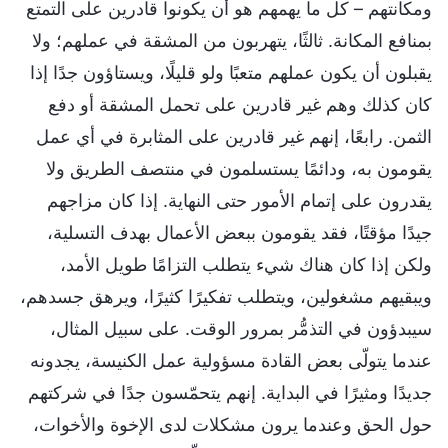
ومكانتهم – كل ما يهمهم هو أن يكونوا قادرين على التمتع
بمنافع المكانة. ثالثًا، يتهربون من المشقة في عملهم؛ ولا
يقبلون أن يكون عملهم متعبًا ولو قليلًا، ويستاؤون جدًا إذا
كان كذلك وهم غير قادرين على تحمل المشقة أو دفع
الثمن. رابعًا، إنهم غير قادرين على المثابرة في أي عمل
يقومون به، ودائمًا يستسلمون في منتصف الطريق ولا
يقدرون على إتمام الأمور حتى النهاية. إذا كان مزاجهم
جيدًا مؤقتًا، فقد يقومون ببعض الأعمال بهدف التسلية،
ولكن إذا كان هناك شيء يتطلب التزامًا طويل الأمد،
ويبقيهم مشغولين، ويتطلب تفكيرًا كثيرًا، ويرهق جسدهم،
سيبدؤون في التذمُّر بمرور الوقت. على سبيل المثال،
عندما يتولّى بعض القادة مسؤولية عمل الكنيسة، يجدونه
جديدًا ومثيرًا في البداية. إنهم يتحمّسون جدًا في شركتهم
حول الحق وعندما يرون مشكلات لدى الإخوة والأخوات،