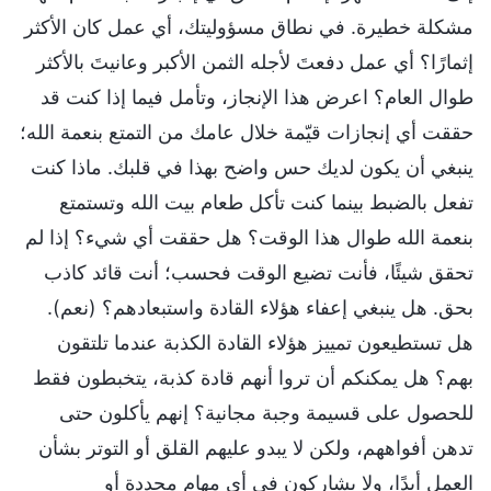
مشكلة خطيرة. في نطاق مسؤوليتك، أي عمل كان الأكثر
إثمارًا؟ أي عمل دفعتَ لأجله الثمن الأكبر وعانيتَ بالأكثر
طوال العام؟ اعرض هذا الإنجاز، وتأمل فيما إذا كنت قد
حققت أي إنجازات قيّمة خلال عامك من التمتع بنعمة الله؛
ينبغي أن يكون لديك حس واضح بهذا في قلبك. ماذا كنت
تفعل بالضبط بينما كنت تأكل طعام بيت الله وتستمتع
بنعمة الله طوال هذا الوقت؟ هل حققت أي شيء؟ إذا لم
تحقق شيئًا، فأنت تضيع الوقت فحسب؛ أنت قائد كاذب
بحق. هل ينبغي إعفاء هؤلاء القادة واستبعادهم؟ (نعم).
هل تستطيعون تمييز هؤلاء القادة الكذبة عندما تلتقون
بهم؟ هل يمكنكم أن تروا أنهم قادة كذبة، يتخبطون فقط
للحصول على قسيمة وجبة مجانية؟ إنهم يأكلون حتى
تدهن أفواههم، ولكن لا يبدو عليهم القلق أو التوتر بشأن
العمل أبدًا، ولا يشاركون في أي مهام محددة أو