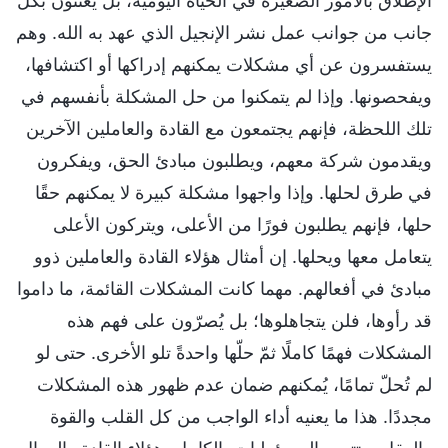
الإطلاق بالأمور الصغيرة في الحياة اليومية، بل يعتنون بكل
جانب من جوانب عمل نشر الإنجيل الذي عهد به الله. وهم
يستفسرون عن أي مشكلات يمكنهم إدراكها أو اكتشافها،
ويفحصونها. وإذا لم يتمكنوا من حل المشكلة بأنفسهم في
تلك اللحظة، فإنهم يجتمعون مع القادة والعاملين الآخرين
ويقدمون شركة معهم، ويطلبون مبادئ الحق، ويفكرون
في طرق لحلها. وإذا واجهوا مشكلة كبيرة لا يمكنهم حقًا
حلها، فإنهم يطلبون فورًا من الأعلى، ويتركون الأعلى
يتعامل معها ويحلها. إن أمثال هؤلاء القادة والعاملين ذوو
مبادئ في أفعالهم. مهما كانت المشكلات القائمة، ما داموا
قد رأوها، فلن يتجاهلوها؛ بل يُصرّون على فهم هذه
المشكلات فهمًا كاملًا ثمّ حلّها واحدةً تلو الأخرى. حتى لو
لم تُحلّ تمامًا، يُمكنهم ضمان عدم ظهور هذه المشكلات
مجددًا. هذا ما يعنيه أداء الواجب من كل القلب والقوة