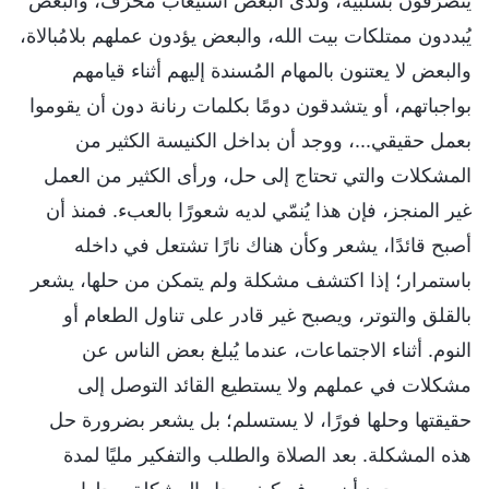
يتصرّفون بسلبية، ولدى البعض استيعاب مُحرّف، والبعض
يُبددون ممتلكات بيت الله، والبعض يؤدون عملهم بلامُبالاة،
والبعض لا يعتنون بالمهام المُسندة إليهم أثناء قيامهم
بواجباتهم، أو يتشدقون دومًا بكلمات رنانة دون أن يقوموا
بعمل حقيقي...، ووجد أن بداخل الكنيسة الكثير من
المشكلات والتي تحتاج إلى حل، ورأى الكثير من العمل
غير المنجز، فإن هذا يُنمّي لديه شعورًا بالعبء. فمنذ أن
أصبح قائدًا، يشعر وكأن هناك نارًا تشتعل في داخله
باستمرار؛ إذا اكتشف مشكلة ولم يتمكن من حلها، يشعر
بالقلق والتوتر، ويصبح غير قادر على تناول الطعام أو
النوم. أثناء الاجتماعات، عندما يُبلغ بعض الناس عن
مشكلات في عملهم ولا يستطيع القائد التوصل إلى
حقيقتها وحلها فورًا، لا يستسلم؛ بل يشعر بضرورة حل
هذه المشكلة. بعد الصلاة والطلب والتفكير مليًا لمدة