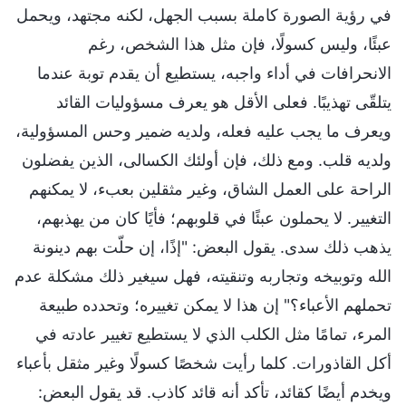
في رؤية الصورة كاملة بسبب الجهل، لكنه مجتهد، ويحمل
عبئًا، وليس كسولًا، فإن مثل هذا الشخص، رغم
الانحرافات في أداء واجبه، يستطيع أن يقدم توبة عندما
يتلقّى تهذيبًا. فعلى الأقل هو يعرف مسؤوليات القائد
ويعرف ما يجب عليه فعله، ولديه ضمير وحس المسؤولية،
ولديه قلب. ومع ذلك، فإن أولئك الكسالى، الذين يفضلون
الراحة على العمل الشاق، وغير مثقلين بعبء، لا يمكنهم
التغيير. لا يحملون عبئًا في قلوبهم؛ فأيًا كان من يهذبهم،
يذهب ذلك سدى. يقول البعض: "إذًا، إن حلّت بهم دينونة
الله وتوبيخه وتجاربه وتنقيته، فهل سيغير ذلك مشكلة عدم
تحملهم الأعباء؟" إن هذا لا يمكن تغييره؛ وتحدده طبيعة
المرء، تمامًا مثل الكلب الذي لا يستطيع تغيير عادته في
أكل القاذورات. كلما رأيت شخصًا كسولًا وغير مثقل بأعباء
ويخدم أيضًا كقائد، تأكد أنه قائد كاذب. قد يقول البعض: