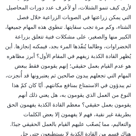
لأرى كيف تنمو الشتلات، أو لأعرف عدد دورات المحاصيل
التي يمكن زراعتها في الصوبات الزراعية خلال فصل
الشتاء، وكم مرة تجب سقايتها. تنطوي هذه المهام جميعها،
الكبير منها والصغير، على مشكلات فنية تتعلق بزراعة
الخضراوات، وطالما يُنفّذها المرء بجد، فيمكنه إنجازها. أين
يُظهر القادة الكذبة زيفهم في المقام الأول؟ أبرز مظاهره
هو عدم القيام بعمل حقيقي؛ إنهم يقومون فقط ببعض
المهام التي تجعلهم يبدون صالحين ثم يعتبرونها قد أُنجزت،
ثم يبدؤون في الاستمتاع بمنافع مكانتهم. أيًا كان كمّ هذا
النوع من العمل الذي يقومون به، هل يعني ذلك أنهم
يقومون بعمل حقيقي؟ معظم القادة الكذبة يفهمون الحق
بطريقة غير نقية، فهم لا يفهمون إلا بعض الكلمات
والتعاليم، مما يُصعّب عليهم القيام بالعمل الحقيقي جيدًا.
هناك قسم من القادة الكذبة لا يستطيعون حتى حل