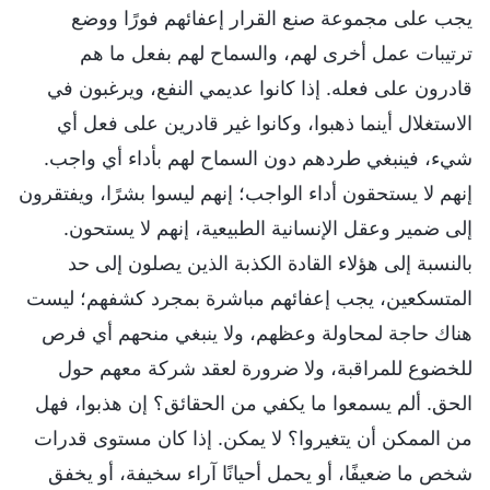
يجب على مجموعة صنع القرار إعفائهم فورًا ووضع
ترتيبات عمل أخرى لهم، والسماح لهم بفعل ما هم
قادرون على فعله. إذا كانوا عديمي النفع، ويرغبون في
الاستغلال أينما ذهبوا، وكانوا غير قادرين على فعل أي
شيء، فينبغي طردهم دون السماح لهم بأداء أي واجب.
إنهم لا يستحقون أداء الواجب؛ إنهم ليسوا بشرًا، ويفتقرون
إلى ضمير وعقل الإنسانية الطبيعية، إنهم لا يستحون.
بالنسبة إلى هؤلاء القادة الكذبة الذين يصلون إلى حد
المتسكعين، يجب إعفائهم مباشرة بمجرد كشفهم؛ ليست
هناك حاجة لمحاولة وعظهم، ولا ينبغي منحهم أي فرص
للخضوع للمراقبة، ولا ضرورة لعقد شركة معهم حول
الحق. ألم يسمعوا ما يكفي من الحقائق؟ إن هذبوا، فهل
من الممكن أن يتغيروا؟ لا يمكن. إذا كان مستوى قدرات
شخص ما ضعيفًا، أو يحمل أحيانًا آراء سخيفة، أو يخفق