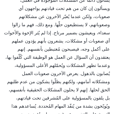
يسألون دائمًا عن المشكلات الموجودة في العمل،
ويسألون إن كان من هم تحت قيادتهم يواجهون أي
صعوبات، ولكن عندما يُعبّر الآخرون عن مشكلاتهم
وصعوباتهم، لا يستطيعون حلّها. ومع ذلك، فهم ما زالوا
سعداء، ويعيشون بضمير مرتاح. إذا لم يُثر الإخوة والأخوات
أي صعوبات أو مشكلات، يشعرون بأنهم يؤدون عملهم
على أكمل وجه، فيصبحون مُغتبطين بأنفسهم. إنهم
يعتقدون أن السؤال عن العمل هو الوظيفة التي كُلّفوا بها،
وعندما تظهر المشكلات ويُحمّلهم الأعلى المسؤولية،
يُصابون بالذهول. يعرض الآخرون صعوبات العمل
ومشكلاته أمامهم، ولكنهم يظلّوا يشكون من عدم طلبهم
الحق لحلها. إنهم لا يحلون المشكلات الحقيقية بأنفسهم،
بل يلقون بالمسؤولية على المُشرفين تحت قيادتهم،
ويُوبّخون بشدة من يُنفّذ المهام المُحددة. يُساعدهم هذا