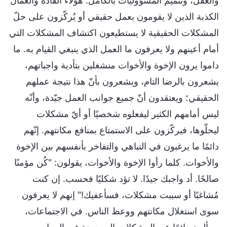
والعقل، وتتميم المسؤوليات بالكامل. هؤلاء القادة والعمال
الكذبة الذين لا يقومون بعمل حقيقي أو يُركّزون على حلّ
المشكلات الحقيقية لا يستطيعون اكتشاف المشكلات التي
أمام أعينهم ولا يعرفون ما العمل الذي ينبغي القيام به. ما
داموا يرون الإخوة والأخوات منشغلين بتأدية واجباتهم،
يشعرون بالرضا التام، ويشعرون بأنّ هذا نتيجة عملهم
الحقيقي؛ ويعتقدون أنّ جميع جوانب العمل جيّدة، وأنّه
ليس أمامهم الكثير ليفعلوه شخصيًا أو أيّ مشكلات
ليحلّوها، فيركّزون على الاستمتاع بمنافع مكانتهم. إنّهم
دائمًا ما يرغبون في التباهي والتفاخر بأنفسهم بين الإخوة
والأخوات. كلما رأوا الإخوة والأخوات، يقولون: "كُن مؤمنًا
صالحًا. أد واجبك جيدًا. لا تؤد شكليًا فحسب. إن كنت
مُشاغبًا أو سببت مشكلات، فسأعفيك!" إنهم لا يعرفون
سوى استغلال مكانتهم ووعظ الناس. في الاجتماعات،