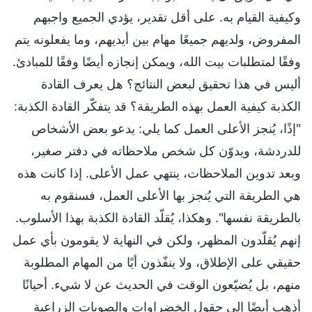
وكيفية القيام به. على أقل تقدير، يؤدي الجميع واجبهم
المفروض، ولديهم جميعًا مهام بين أيديهم، وما يفعلونه يتم
وفقًا لمتطلبات بيت الله، ويمكن إنجازه أيضًا وفقًا للمبادئ.
أليس في هذا تحقيق لبعض النتائج؟ هل يعرف القادة
الكذبة كيفية العمل بهذه الطريقة؟ قد يتفكّر القادة الكذبة:
"إذًا، يُنجز الأعلى العمل كما يلي: يدعو بعض الأشخاص
للدردشة، ويدوّن كل شخص ملاحظاته في دفتر صغير،
وبعد تدوين الملاحظات، ينتهي عمل الأعلى. إذا كانت هذه
هي الطريقة التي يُنجز بها الأعلى العمل، فسنقوم به
بالطريقة نفسها". وهكذا، يُقلّد القادة الكذبة بهذا الأسلوب.
إنهم يُقلّدون المظهر، ولكن في النهاية لا يقومون بأي عمل
حقيقي على الإطلاق، ولا ينفّذون أيًا من المهام المطلوبة
منهم، بل يُضيّعون الوقت في الحديث عن لا شيء. أحيانًا
أذهب أيضًا إلى حقول الخضراوات والصوبات الزراعية