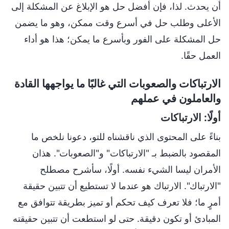
أن يحدث. لذا، فإن أفضل حل هو الإبلاغ عن المشكلة إلى
الأعلى وطلب حل في أسرع وقت ممكن، وهو ما يضمن
حل المشكلة على الفور وبأسرع ما يمكن؛ هذا هو أداء
العمل حقًا.
الارتباكات والصعوبات التي غالبًا ما يواجهها القادة
والعاملون في عملهم
أولًا: الارتباكات
بناءً على المحتوى الذي ناقشناه للتو، دعونا نلخص ما
المقصود بالضبط بـ "الارتباكات" و"الصعوبات". هذان
الأمران ليسا الشيء نفسه. أولًا، سأشرح مصطلح
"الارتباك". الارتباك هو عندما لا تستطيع أن تتبين حقيقة
أمرٍ ما؛ فلا تعرف كيف تحكم أو تميز بطريقة تتوافق مع
المبادئ أو تكون دقيقة. حتى لو استطعت أن تتبين حقيقته