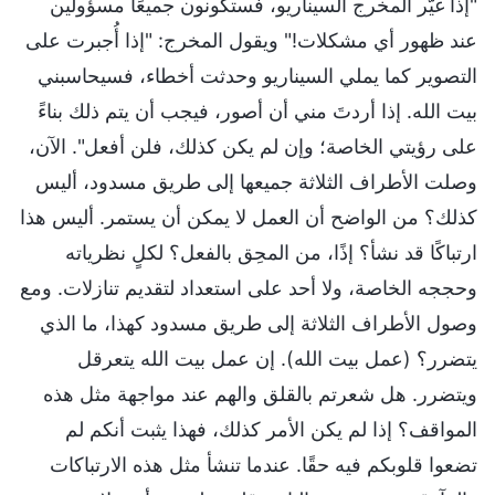
"إذا غيّر المخرج السيناريو، فستكونون جميعًا مسؤولين
عند ظهور أي مشكلات!" ويقول المخرج: "إذا أُجبرت على
التصوير كما يملي السيناريو وحدثت أخطاء، فسيحاسبني
بيت الله. إذا أردتَ مني أن أصور، فيجب أن يتم ذلك بناءً
على رؤيتي الخاصة؛ وإن لم يكن كذلك، فلن أفعل". الآن،
وصلت الأطراف الثلاثة جميعها إلى طريق مسدود، أليس
كذلك؟ من الواضح أن العمل لا يمكن أن يستمر. أليس هذا
ارتباكًا قد نشأ؟ إذًا، من المحِق بالفعل؟ لكلٍ نظرياته
وحججه الخاصة، ولا أحد على استعداد لتقديم تنازلات. ومع
وصول الأطراف الثلاثة إلى طريق مسدود كهذا، ما الذي
يتضرر؟ (عمل بيت الله). إن عمل بيت الله يتعرقل
ويتضرر. هل شعرتم بالقلق والهم عند مواجهة مثل هذه
المواقف؟ إذا لم يكن الأمر كذلك، فهذا يثبت أنكم لم
تضعوا قلوبكم فيه حقًا. عندما تنشأ مثل هذه الارتباكات