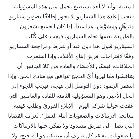
المعنية، وأنه لا أحد يستطيع تحمل مثل هذه المسؤولية،
فيجب إعادة هذا السيناريو. لا يجوز إطلاقًا تصوير سيناريو
مترهِّلٍ ومشوَّش؛ هذا مبدأ. إذا كان الجميع يشعرون
بالطريقة نفسها تجاه السيناريو، فيجب على كُتّاب
السيناريو قبول هذا دون قيد أو شرط ومراجعة السيناريو
وفقًا لاقتراحات فريق إنتاج الأفلام. وإذا استمرت
الخلافات، فيمكن للأعضاء والقادة من كلا الجانبين أن
يتناقشوا معًا ليروا أيّ الحجج تتوافق مع مبادئ الحق. وإذا
استمر الجمود دون التوصل إلى نتيجة، فيجب اللجوء إلى
الحل الأخير، وهو المسؤولية الثامنة للقادة والعاملين التي
عُقدت حولها شركة اليوم: "الإبلاغ الفوريّ وطلب كيفية
معالجة الارتباكات والصعوبات أثناء العمل". تُعرف القضايا
التي تصل إلى طريق مسدود ولا يمكن حلها بالارتباكات
والصعوبات. يعتقد كل طرف أن منطقه هو الصحيح، ولا