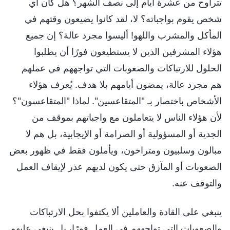
تتراوح من عشرة أيام إلى نصف الشهر؟ هل كان أي
شخص يقوم بواجباته؟ لا، لقد كانوا يضيعون وقتهم في
المأكل والمشرب واللهو! أليسوا مجرد عالة؟ إن جميع
هؤلاء المشرفين الذين لا يستطيعون فورًا أن يطلبوا
الحلول للارتباكات والصعوبات التي تواجههم في عملهم
هم مجرد عالة، يمضون أيامهم بلا هدف. يُعرف هؤلاء
الأشخاص باختصار بـ "المتقاعسين". لماذا "المتقاعسون"؟
لأن هؤلاء الناس لا يتعاملون مع واجباتهم بموقف من
الجدية أو المسؤولية أو الصرامة أو الإيجابية، بل هم لا
مبالون وسلبيون ومتراخون، ويأملون فقط في ظهور بعض
الصعوبات أو المآزق حتى يكون لديهم عذر لإيقاف العمل
والتوقف عنه.
ينبغي على القادة والعاملين ألا يكتفوا بحل الارتباكات
والصعوبات التي تواجههم في العمل فورًا، بل ينبغي عليهم