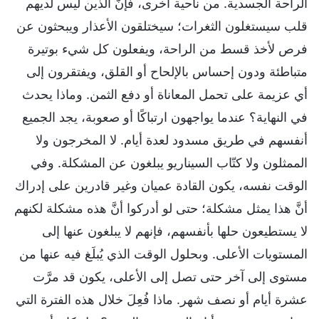
الراحة الجسدية. من ناحية أخرى، فإنَّ الذين ليس لديهم
قلب سيستغلون الثغرات؛ سيختلقون الأعذار ويبحثون عن
فرص لأخذ قسط من الراحة، ويفعلون كل شيء بوتيرة
متباطئة ودون إحساس بالإلحاح أو القلق، ويفتقرون إلى
أي عزيمة على تحمل المعاناة أو دفع الثمن. وماذا يحدث
في النهاية؟ عندما يواجهون ارتباكًا أو صعوبة، يجد الجميع
أنفسهم في طريق مسدود لعدة أيام. لا المخرجون ولا
الممثلون ولا كتّاب السيناريو يبلغون عن المشكلة. وفي
الوقت نفسه، يكون القادة عميان وغير قادرين على إدراك
أنَّ هذا يمثل مشكلة؛ حتى لو أدركوا أنَّ هذه مشكلة لكنهم
لا يستطيعون حلها بأنفسهم، فإنهم لا يبلغون عنها إلى
المستويات الأعلى. وبحلول الوقت الذي يُبلَغ فيه عنها من
مستوى إلى آخر حتى تصل إلى الأعلى، يكون قد مرَّت
عشرة أيام أو نصف شهر. ماذا فُعِلَ خلال هذه الفترة التي