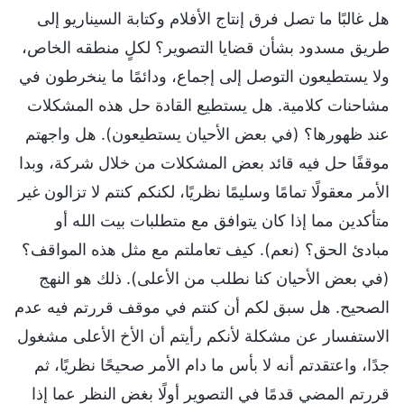
هل غالبًا ما تصل فرق إنتاج الأفلام وكتابة السيناريو إلى
طريق مسدود بشأن قضايا التصوير؟ لكلٍ منطقه الخاص،
ولا يستطيعون التوصل إلى إجماع، ودائمًا ما ينخرطون في
مشاحنات كلامية. هل يستطيع القادة حل هذه المشكلات
عند ظهورها؟ (في بعض الأحيان يستطيعون). هل واجهتم
موقفًا حل فيه قائد بعض المشكلات من خلال شركة، وبدا
الأمر معقولًا تمامًا وسليمًا نظريًا، لكنكم كنتم لا تزالون غير
متأكدين مما إذا كان يتوافق مع متطلبات بيت الله أو
مبادئ الحق؟ (نعم). كيف تعاملتم مع مثل هذه المواقف؟
(في بعض الأحيان كنا نطلب من الأعلى). ذلك هو النهج
الصحيح. هل سبق لكم أن كنتم في موقف قررتم فيه عدم
الاستفسار عن مشكلة لأنكم رأيتم أن الأخ الأعلى مشغول
جدًا، واعتقدتم أنه لا بأس ما دام الأمر صحيحًا نظريًا، ثم
قررتم المضي قدمًا في التصوير أولًا بغض النظر عما إذا