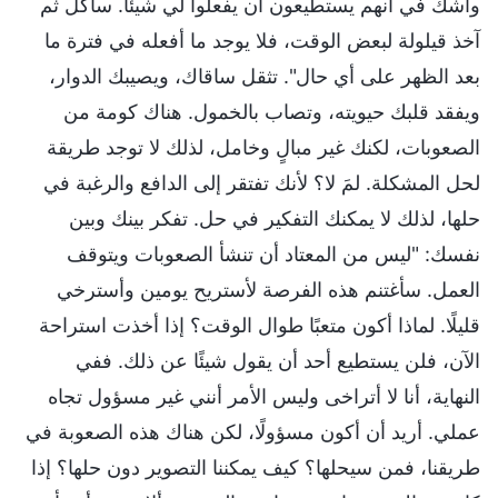
وأشك في أنهم يستطيعون أن يفعلوا لي شيئًا. سآكل ثم
آخذ قيلولة لبعض الوقت، فلا يوجد ما أفعله في فترة ما
بعد الظهر على أي حال". تثقل ساقاك، ويصيبك الدوار،
ويفقد قلبك حيويته، وتصاب بالخمول. هناك كومة من
الصعوبات، لكنك غير مبالٍ وخامل، لذلك لا توجد طريقة
لحل المشكلة. لمَ لا؟ لأنك تفتقر إلى الدافع والرغبة في
حلها، لذلك لا يمكنك التفكير في حل. تفكر بينك وبين
نفسك: "ليس من المعتاد أن تنشأ الصعوبات ويتوقف
العمل. سأغتنم هذه الفرصة لأستريح يومين وأسترخي
قليلًا. لماذا أكون متعبًا طوال الوقت؟ إذا أخذت استراحة
الآن، فلن يستطيع أحد أن يقول شيئًا عن ذلك. ففي
النهاية، أنا لا أتراخى وليس الأمر أنني غير مسؤول تجاه
عملي. أريد أن أكون مسؤولًا، لكن هناك هذه الصعوبة في
طريقنا، فمن سيحلها؟ كيف يمكننا التصوير دون حلها؟ إذا