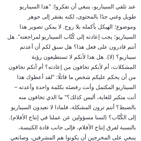
عند تلقي السيناريو، ينبغي أن تفكروا: "هذا السيناريو
طويل وغني جدًا بالمحتوى، لكنه يفتقر إلى جوهر
وموضوع؛ الهيكل بأكمله بلا روح. لا يمكن تصوير هذا
السيناريو؛ يجب إعادته إلى كُتّاب السيناريو لمراجعته". هل
أنتم قادرون على فعل هذا؟ هل سبق لكم أن أعدتم
سيناريو؟ (لا). هل هذا لأنكم لا تستطيعون رؤية
المشكلات، أم لأنكم تخافون من إعادته؟ أم أنكم تخافون
من أن يحكم عليكم شخص ما قائلًا: "لقد أعطوك هذا
السيناريو المكتمل وأنت رفضتَه بكلمة واحدة وأعدته –
أنت متكبر للغاية، أليس كذلك؟" ما الذي تخافون منه
بالضبط؟ أنتم ترون المشكلة، فلماذا لا تعيدون السيناريو
إلى الكُتّاب؟ (لسنا مسؤولين عن عملنا في إنتاج الأفلام).
بالنسبة لفرق إنتاج الأفلام، فإلى جانب قادة الكنيسة،
ينبغي على المخرجين أن يكونوا هم المشرفين، وصانعي