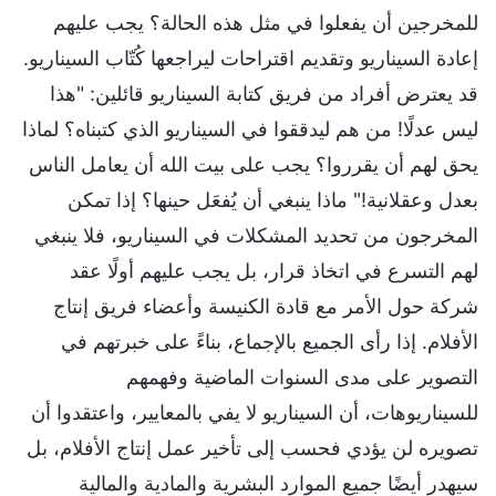
للمخرجين أن يفعلوا في مثل هذه الحالة؟ يجب عليهم
إعادة السيناريو وتقديم اقتراحات ليراجعها كُتّاب السيناريو.
قد يعترض أفراد من فريق كتابة السيناريو قائلين: "هذا
ليس عدلًا! من هم ليدققوا في السيناريو الذي كتبناه؟ لماذا
يحق لهم أن يقرروا؟ يجب على بيت الله أن يعامل الناس
بعدل وعقلانية!" ماذا ينبغي أن يُفعَل حينها؟ إذا تمكن
المخرجون من تحديد المشكلات في السيناريو، فلا ينبغي
لهم التسرع في اتخاذ قرار، بل يجب عليهم أولًا عقد
شركة حول الأمر مع قادة الكنيسة وأعضاء فريق إنتاج
الأفلام. إذا رأى الجميع بالإجماع، بناءً على خبرتهم في
التصوير على مدى السنوات الماضية وفهمهم
للسيناريوهات، أن السيناريو لا يفي بالمعايير، واعتقدوا أن
تصويره لن يؤدي فحسب إلى تأخير عمل إنتاج الأفلام، بل
سيهدر أيضًا جميع الموارد البشرية والمادية والمالية