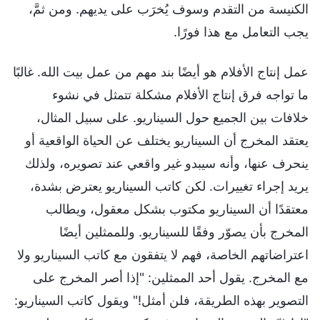
الكنيسة من التقدم وسوف يُخرَب على يديهم. ومن ثمَّ،
يجب التعامل مع هذا فورًا.
عمل إنتاج الأفلام هو أيضًا بند مهم من عمل بيت الله. غالبًا
ما تواجه فرق إنتاج الأفلام مشكلة تتمثل في نشوء
خلافات بين الجميع حول السيناريو. على سبيل المثال،
يعتقد المخرج أن السيناريو يختلف عن الحياة الواقعية أو
ينحرف عنها، وأنه سيبدو غير واقعي عند تصويره، ولذلك
يريد إجراء تغييرات. لكن كاتب السيناريو يعترض بشدة،
معتقدًا أن السيناريو مكتوب بشكل معقول، ويطالب
المخرج بأن يصوّر وفقًا للسيناريو. وللممثلين أيضًا
اعتراضاتهم الخاصة، فهم لا يتفقون مع كاتب السيناريو ولا
مع المخرج. يقول أحد الممثلين: "إذا أصر المخرج على
التصوير بهذه الطريقة، فلن أمثل!" ويقول كاتب السيناريو: