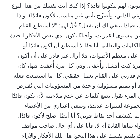
ون لهم ليكونوا قادة؟ إذا كنتَ أنت نفسك من هذا النوع
اتي، وأُصرِّح بأنني غير مناسب لأكون قائدًا). وإذا
اذا ينبغي لك أن تفعل؟ قُلْ لهم: "لا أستطيع القيام
 من مستوى القدرات، وأحيانًا تكون لدي بعض الأفكار الجيدة
مات والتعاليم. أنا حقًا لا أستطيع أن أكون قائدًا أو
 على معظم الأصوات، فلا أزال غير قادر على أن أكون
ل مرة كنت أفشل وأُعفى. وفي كل مرة أُعفيت فيها، كان
 قدرتي على القيام بعمل حقيقي. كل ما استطعت فعله
جيد أو تتميم مسؤولية واحدة من المسؤوليات التي يُفترض
كتفي المرء بقول بضع كلمات عن عدم ملاءمته لأن يكون قائدًا
مجموعة لسنوات عديدة، وينبغي اعتباري من الأعضاء
يكتشف أحد نقاط قوتي؟ أنا أيضًا أصلح لأكون قائدًا.
اء تبناها القادة أم لا، فأنا على أي حال صاحب مواقف
ك تقييم نفسك على هذا النحو: هل تلك الأفكار والآراء