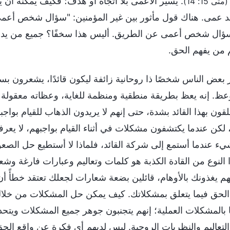
. يسير الأعمى بلا اتجاه أو هدف؛ فكيف يمكنه أن 
(متى 15: 14)
د عمى. هناك قول مأثور بين غير المؤمنين: "سؤال شخص أعمى ع
سؤال شخص أعمى عن الطريق. أليس هذا سخفًا؟ جميع من يدلون 
 من يفهم الحق.
 بعض الناس شخصًا ذا روحانية زائفة ليكون قائدًا، يشعرون بسعاد
وعظ. إنه يعظ بطريقة منطقية ومنظمة للغاية، وعظاته معقولة جد
علقون بهذا القائد بشدة، حتى إنهم لا يريدون الذهاب للقيام بوا
لكن عندما يكتشفون مشكلات في أثناء القيام بواجبهم، لا يعرف
ء عندما أستمع إلى شركة القائد، فلماذا لا أستطيع حل الصعو
 النوع من القادة الكذبة هو كلمات وتعاليم وعبارات فارغة وشع
م يغذونك بالأوهام، قائلين بضعة شعارات لجعلك تعتقد خطأً أن
لحق فيما يتعلق بمشكلاتك. كيف يمكن حل المشكلات من خلال ت
ها بالمشكلات العملية؛ إنهم يتجنبون جوهر جميع المشكلات ويتح
التعاليم والنظريات الروحية. ليس لديهم أي فكرة عن واقع الحق