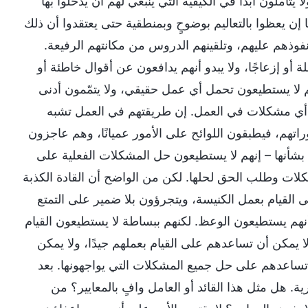
 يتأملون أبدًا في الكيفية التي ينبغي لهم أن يدخلوا بها
 إن يعظوا بالتعاليم بوضوحٍ وبمنطقية حتى يعتقدوا أن ذلك
فوذهم عليهم، وتلقينهم الدروس من مكانتهم الرفيعة.
لة أو إزعاجًا، ولا يبدو أنهم يدافعون عن أقوال خاطئة أو
ا يستطيعون تحمل أي عمل حقيقي، ولا يتمّمون أدنى
 أي مشكلات في العمل. إن طريقتهم في العمل تشبه
تهم، فيطبقون اللوائح على الأمور عميانًا، وهم عاجزون
بشأنها – إنهم لا يستطيعون حل المشكلات الفعلية على
شكلات وطلب الحق لحلها. لكن من الواضح أن القادة الكذبة
 القيام بعمل الكنيسة، ويتجرؤون بلا ضمير على التمتع
أنهم يستطيعون الوعظ. لكنهم ببساطة لا يستطيعون القيام
لا يمكن أن تساعدهم على القيام بعملهم جيدًا، ولا يمكن
ساعدهم على حل جميع المشكلات التي يواجهونها. بعد
 هل مثل هذا القائد أو العامل وافٍ بالمعايير؟ من