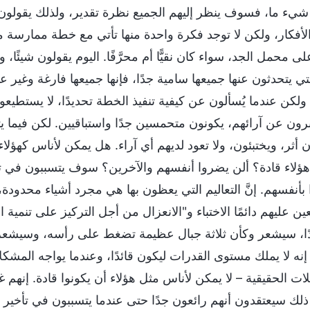
شيء ما، فسوف ينظر إليهم الجميع نظرة تقدير، ولذلك يقولون م
الأفكار، ولكن لا توجد فكرة واحدة منها تأتي مع خطة ممارسة مح
 محمل الجد، سواء كان نقيًّا أم محرَّفًا. اليوم يقولون شيئًا، و
ي يتحدثون عنها جميعها سامية جدًا، فإنها جميعها فارغة وغي
 ولكن عندما يُسألون عن كيفية تنفيذ الخطة تحديدًا، لا يستطيع
ُعبرون عن آرائهم، يكونون متحمسين جدًا واستباقيين. لكن فيما 
أثر، ويختبئون، ولا تعود لديهم أي آراء. هل يمكن لأناس كهؤلاء 
ؤلاء قادة؟ ألن يضروا أنفسهم والآخرين؟ سوف يتسببون في 
ا بأنفسهم. إنَّ التعاليم التي يعظون بها هي مجرد أشياء محدودة،
ن عليهم دائمًا الاختباء و"الانعزال من أجل التركيز على تنمية ا
ًا، سيشعر وكأن ثلاثة جبال عظيمة تضغط على رأسه، وسيشعر 
إنه لا يملك مستوى القدرات ليكون قائدًا، وعندما يواجه المشكلا
ت الحقيقية – لا يمكن لأناس مثل هؤلاء أن يكونوا قادة. إنهم 
ذلك سيعتقدون أنهم رائعون جدًا حتى عندما يتسببون في تأخير 