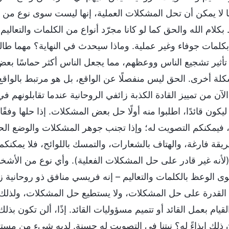
ها لا يمكن أن تحل المشكلات العملية، إنها ليست سوى نوع من ال
بكلام الله والحق كما لو كانا مجرّد أنواع من الكلمات والتعالي
بكلمات جوفاء وغير عملية. وماذا سيحدث في النهاية؟ مهما طا
تأثير تشجيع الناس ووعظهم، مما يجعل الناس أكثر حماسًا بع
ة أخرى. الحق ليس منفصلًا عن الواقع، بل هو مرتبط بالواقع و
آن من تمييز القادة الكذبة زائفي الروحانية عندما تقابلونهم في
كون قائدًا، اطلبوا منه أولًا حل بعض المشكلات. إذا حلها وفقً
 فيمكنكم التصويت له؛ وإذا تجنب جوهر المشكلات والوضع الح
طريقة فارغة، والهتاف بالشعارات، والتمسك باللوائح، فلا يمكن
نه غير قادر على حل المشكلات الفعلية). وأي نوع من الأشخ
 الوعظ بالكلمات والتعاليم – إنه فريسي منافق ذو روحانية زائ
لقدرة على حل المشكلات، ولا يستطيع حل المشكلات، ولذلك إذا اخ
قيام بعمل القائد أو تتميم مسؤوليات القائد. إذًا، ألن تكون ب
ذلك إيذاءً له؟ نيتنا في التصويت له حسنة. لديه شيء من مستوى