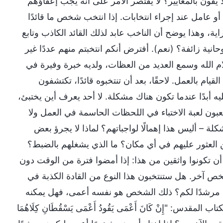
ا يفون بالمعايير؟ لا يقتصر الأمر على أنه يجب إعفاؤهم
 أو عامل عند إجراء انتخابات. إذا انتخب شخص ما قائدًا
اية، وهذا يوضح أن الناخب عابد لذلك القائد الكاذب وتابع
وحانية زائفة؟ (نعم). أفترض أنكم انتخبتم منهم عددًا غير
ام الله وسمع العديد من العظات، ولديه خبرة وفيرة في
ام بالعمل. لاحقًا، بعد أن تنتخبوه قائدًا، تكتشفون
ليه أبدًا عندما تكون هناك مشكلة. لا أحد يعرف أين يختبئ،
عبون لعبة الاختباء في اللحظات الحاسمة في العمل ولا
لة – أليس هذا إهمالًا لواجباتهم؟ لماذا لا يجرؤ بعض
ن العثور عليهم في أي مكان؟ ما الذي يشغلهم بالضبط؟
 أن تكونوا واثقين من هذا: إذا أمضوا فترة من الوقت دون
ص آخر. هل ستنتخبون هذا النوع من القادة الكذبة في
ون مرشدًا لكم؟ ذلك الشخص هو نفسه أعمى، فهل يمكنه
دس: "إِنْ كَانَ أَعْمَى يَقُودُ أَعْمَى يَسْقُطَانِ كِلَاهُمَا