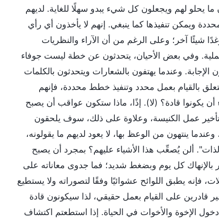
ا يحلو لهم ويجعلون كل شيء يبدو سهلًا للغاية. لديهم
ددة ويمكن تنفيذها كما ينبغي. إنهم لا يأخذون أي رأي
غدًا شيئًا آخر؛ وعلى الرغم من أن الآراء والنظريات
ر عملية. وفي بعض الأحيان، يتحدثون عن خطة ليست جوفاء
ون الإجابة. وعندما يهتفون بالشعارات ويتحدثون بالكلمات
يتعلق بالقيام بعمل محدد وتنفيذ خطط محددة، فإنهم
أن يكونوا قادة؟ (لا). إذًا، ماذا ستكون عواقب أن يصبح
تأخير عمل الكنيسة، وعلاوة على ذلك، سوف يلحقون
 وعندما ينتهون من الوعظ بها، لا يعود لديهم ما يقولونه،
لذات". ألن يُصعِّب هذا الأشياء عليهم؟ بمجرد أن يصبح
بالإنهاك كل يوم وبضغط شديد؛ فما جدوى معاناته على
ت، فإنه يطبق اللوائح عشوائيًا وفقًا لتصوراته ولا يستطيع
غير قادرين على القيام بعمل حقيقي، لذا سيكونون قادة
دخول الإخوة والأخوات في الحياة. إذا استطعتم اكتشاف