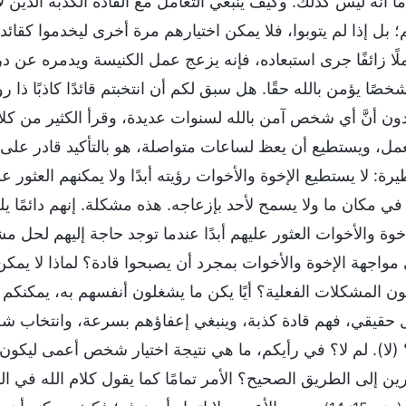
ًا أنه ليس كذلك. وكيف ينبغي التعامل مع القادة الكذبة الذين ل
 بل إذا لم يتوبوا، فلا يمكن اختيارهم مرة أخرى ليخدموا كقائد
املًا زائفًا جرى استبعاده، فإنه يزعج عمل الكنيسة ويدمره عن در
صًا يؤمن بالله حقًا. هل سبق لكم أن انتخبتم قائدًا كاذبًا ذا ر
دون أنَّ أي شخص آمن بالله لسنوات عديدة، وقرأ الكثير من كل
ل، ويستطيع أن يعظ لساعات متواصلة، هو بالتأكيد قادر على القي
: لا يستطيع الإخوة والأخوات رؤيته أبدًا ولا يمكنهم العثور ع
في مكان ما ولا يسمح لأحد بإزعاجه. هذه مشكلة. إنهم دائمًا يل
وة والأخوات العثور عليهم أبدًا عندما توجد حاجة إليهم لحل مشك
مواجهة الإخوة والأخوات بمجرد أن يصبحوا قادة؟ لماذا لا يمك
حلون المشكلات الفعلية؟ أيًا يكن ما يشغلون أنفسهم به، يمكنكم
ل حقيقي، فهم قادة كذبة، وينبغي إعفاؤهم بسرعة، وانتخاب شخ
(لا). لم لا؟ في رأيكم، ما هي نتيجة اختيار شخص أعمى ليك
ن إلى الطريق الصحيح؟ الأمر تمامًا كما يقول كلام الله في الكتاب المق