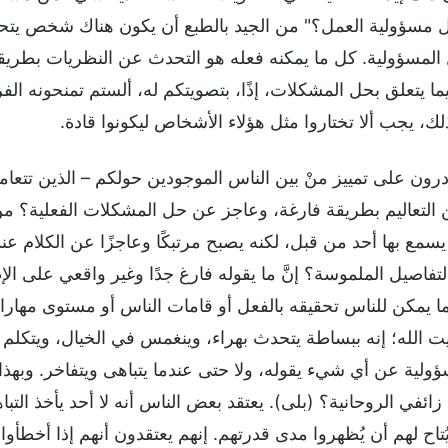
 مسؤولية العمل؟" من الجيد بالطبع أن يكون هناك شخص يتحم
لمسؤولية. كل ما يمكنه فعله هو التحدث عن النظريات بطريقة ف
ا يتعلق بحل المشكلات، إذًا، بتصويتكم له، ألستم تمنحونه ال
لك، يجب ألا تختاروا مثل هؤلاء الأشخاص ليكونوا قادة.
درون على تمييز منْ بين الناس الموجودين حولكم – الذين تتعامل
التعاليم بطريقة فارغة، وعاجز عن حل المشكلات الفعلية؟ من 
يسمع بها أحد من قبل، لكنه يصبح مرتبكًا وعاجزًا عن الكلام 
تفاصيل الملموسة؟ إنَّ ما يقوله فارغ جدًا وغير واقعي على الإط
ما يمكن للناس تحقيقه بالفعل أو قامات الناس أو مستوى مهاراته
ت الله؛ إنه ببساطة يتحدث بهراء، وينغمس في الخيال، ويتكلم با
ولية عن أي شيء يقوله، ولا حتى عندما يتباهى ويتفاخر. وبهذ
ا زائفي الروحانية؟ (بلى). يعتقد بعض الناس أنه لا أحد يأخذ الت
يُتاح لهم أن يُظهروا مدى قدرتهم. إنهم يعتقدون أنهم إذا أخطأ