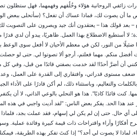
ت زائفي الروحانية هؤلاء وخُلُقهم وفهمهما، فهل ستظلون تصوت
ما أن يصوت لك، فماذا عساك أن تفعل؟ (سأتحلى ببعض الوعي الذ
– بعد قولك هذا – يعتقدون أنك جيد ويصرون على التصويت لك، فم
ة؛ لا أستطيع الاضطلاع بهذا العمل. ظاهريًا، يبدو أن لدي قدرًا
 ضئيلًا من النور، لكن في معظم الأحيان لا أفعل سوى الوعظ بالكل
ت أفضل منكم. مهما فعلتم، أرجو ألا تصوتوا لي. حتى لو حصلت
 يمكنني أن أضرَّ أحدًا! لقد خدمت بصفتي قائدًا من قبل، وفي ك
ضعف مستوى قدراتي، وافتقاري إلى القدرة على العمل، وعدم
لكلمات والتعاليم، وباستثناء ذلك، لم أكن قادرًا على الأداء ال
يمها. كنت قائدًا كاذبًا". هذا هو التحلي بالوعي الذاتي، لا أن ي
 عند هذا الحد. يفكر بعض الناس: "لقد أديت واجبي في هذه ال
ى أي حال. حتى إن لم يكن لي إسهام، فقد عملت بجد، فلماذا لم 
طرح أفكارًا وآراء واقتراحات ذات قيمة كبيرة وفائدة عملية. وسو
ء. لماذا لا يصوت لي أحد؟" إذا كنتَ تفكر بهذه الطريقة، فيمكن