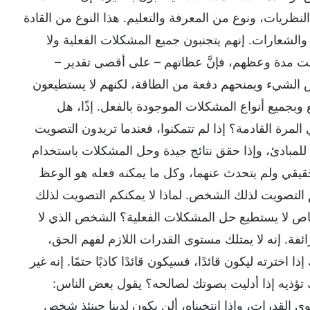
نظريات، ونوع من المعرفة والتعليم. هذا النوع من القادة
م والشعارات. إنهم يتجنبون جميع المشكلات الفعلية ولا
لت مدة وعظهم، فإنَّ عظاتهم – على أقصى تقدير –
ض الشيء ويمنحهم دفعة من الطاقة، لكنهم لا يستطيعون
بجميع أنواع المشكلات الموجودة بالفعل. إذًا، هل
 المرة القادمة؟ إذا لم تتمكنوا، فعندما تريدون التصويت
ا للمبادئ، وإذا حقق نتائج جيدة وحل المشكلات باستخدام
قيقي ولم يتحدث عنهما، وكل ما يمكنه فعله هو الوعظ
كم التصويت لذلك الشخص. لماذا لا يمكنكم التصويت لذلك
اص لا يستطيع حل المشكلات الفعلية؟ الشخص الذي لا
فة. إنه لا يمتلك مستوى القدرات اللازم لفهم الحق،
ترته ليكون قائدًا، فسيكون قائدًا كاذبًا حتمًا. إنه غير
ذلك تؤذيه إذا أدليت بصوتك لصالحه؟ يقول بعض الناس:
 القدرات، وإذا انتخبناه، ألن يكون لدينا حينئذ شخص