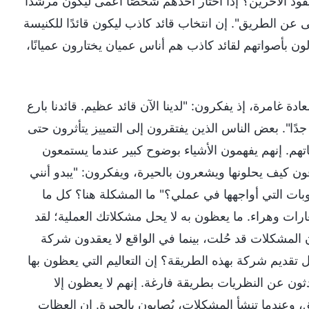
يقود الآخرين؟ إذا اختار أحدهم شخصًا أعمى ليكون مرشدًا
ن الطريق". إن انتخاب قائد كاذب ليكون قائدًا للكنيسة
بأصواتهم لقائد كاذب هم أناس عميان يختارون عميانًا،
ة غامرة، إذ يفكرون: "لدينا الآن قائد عظيم. قائدنا بارع
ًا". بعض الناس الذين يفتقرون إلى التمييز يتأثرون حتى
جباتهم. إنهم يفهمون الأشياء بوضوح كبير عندما يستمعون
ون كيف يحلونها ويشعرون بالحيرة، ويفكرون: "يبدو أنني
بات التي أواجهها في عملي؟" ما المشكلة هنا؟ كل ما
ارات وهراء. ما يعظون به لا يحل مشكلاتك العملية؛ لقد
 المشكلات قد حُلت، بينما في الواقع لا يعقدون شركة
قديم شركة بهذه الطريقة؟ إن التعاليم التي يعظون بها
دثون عن النظريات بطريقة فارغة. إنهم لا يعظون إلا
، وعندما تنشأ المشكلات، يُصابون بالحيرة. إن العظات