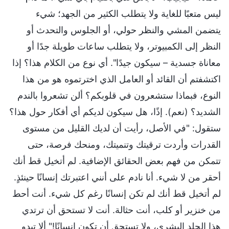
ليس متعبًا للغاية ولا يتطلب الكثير من الجهد؛ شيء
يتضمن المشي والنظر حولي، أو الجلوس والتحدث أو
النظر إلى الكمبيوتر، ولا يتطلب ساعات طويلة جدًا أو
معاناة جسدية – سيكون جيدًا". أي نوع من الكلام هذا؟ إذا
اكتشفتم أن القائد أو العامل الذي اخترتموه هو من هذا
النوع، فبماذا ستشعرون في قلوبكم؟ ألن تشعروا بالندم
الشديد؟ (نعم). إذًا، هل سيكون لديكم أي أفكار حول هذا؟
ستقول: "في الأصل، رأيت أن لديك القليل من مستوى
القدرات وأردت ترقيتك وتنميتك، ومنحك فرصة، حتى
تتمكن من فهم بعض الحقائق الإضافية. لم أتخيل قط أنك
أحقر من لا شيء. أنا نادم على أنني اعتبرتك إنسانًا حينئذٍ.
لم أتخيل قط أنك لم تكن إنسانًا رغم كل شيء. أنت أحط
من خنزير أو كلب، أنت حثالة. أنت لا تستحق أن ترتدي
هذا الجلد البشري، ولا تستحق أن تكون إنسانًا!" ألا تبدو