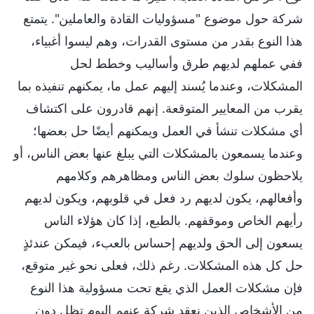
شركة حول موضوع "مسؤوليات القادة والعاملين". يتمتع
هذا النوع بقدر من مستوى القدرات، وهم ليسوا أغبياء،
ففي عملهم لديهم طرق وأساليب وخطط لحل
المشكلات، وعندما يُسند إليهم عمل ما، يمكنهم تنفيذه بما
يقرب من المعايير المتوقعة. إنهم قادرون على اكتشاف
أي مشكلات تنشأ في العمل ويمكنهم أيضًا حل بعضها؛
وعندما يسمعون بالمشكلات التي يبلغ عنها بعض الناس، أو
يلاحظون سلوك بعض الناس ومظاهرهم وكلامهم
وأفعالهم، يكون لديهم رد فعل في قلوبهم، ويكون لديهم
رأيهم الخاص وموقفهم. بالطبع، إذا كان هؤلاء الناس
يسعون إلى الحق ولديهم إحساس بالعبء، فيمكن عندئذٍ
حل كل هذه المشكلات. رغم ذلك، فعلى نحو غير متوقع،
فإن مشكلات العمل الذي يقع تحت مسؤولية هذا النوع
من الأشخاص الذين نعقد شركة عنهم اليوم تظل دون