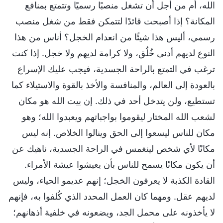
الله، أم من أجل أن تشغل منصبًا رسميًا وتتمتع بمنافع
المكانة؟ إذا أصبحت قائدًا لتتمكن فقط من شغل منصب
رسمي، أليس هذا شيئًا من انعدام الخجل؟ أناس من هذا
النوع لديهم أدنى خُلُق، ولا كرامة لديهم ولا خجل. إذا كنت
ترغب في التمتع بالراحة الجسدية، فيجب عليك الإسراع
بالعودة إلى العالم، والمنافسة والأخذ بالقوة والاستيلاء كما
تستطيع، ولن يتدخل أحد في ذلك. إن بيت الله هو مكان
لشعب الله المختار ليقوموا بواجباتهم ويعبدوا الله؛ وهو
مكان للناس ليسعوا إلى الحق وينالوا الخلاص. إنه ليس
مكانًا لأي شخص لينغمس في الراحة الجسدية، ناهيك عن
أن يكون مكانًا يسمح للناس بأن يعيشوا عيشة الأمراء.
القادة الكذبة لا يعرفون الخجل؛ إنهم عديمو الحياء، وليس
لديهم عقل. ومهما كان العمل المحدد الذي كُلفوا به، فإنهم
لا يأخذونه على محمل الجد، ويضعونه في خلفية أذهانهم؛