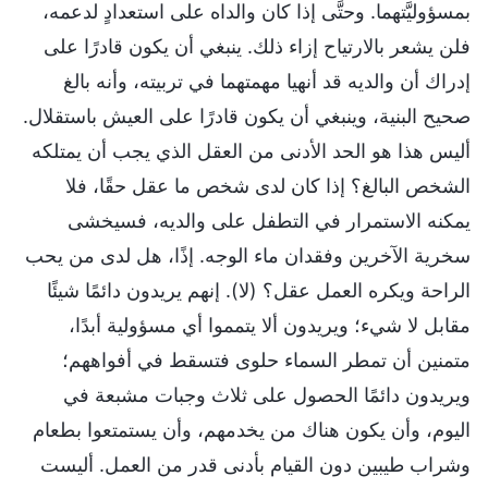
بمسؤوليَّتهما. وحتَّى إذا كان والداه على استعدادٍ لدعمه،
فلن يشعر بالارتياح إزاء ذلك. ينبغي أن يكون قادرًا على
إدراك أن والديه قد أنهيا مهمتهما في تربيته، وأنه بالغ
صحيح البنية، وينبغي أن يكون قادرًا على العيش باستقلال.
أليس هذا هو الحد الأدنى من العقل الذي يجب أن يمتلكه
الشخص البالغ؟ إذا كان لدى شخص ما عقل حقًا، فلا
يمكنه الاستمرار في التطفل على والديه، فسيخشى
سخرية الآخرين وفقدان ماء الوجه. إذًا، هل لدى من يحب
الراحة ويكره العمل عقل؟ (لا). إنهم يريدون دائمًا شيئًا
مقابل لا شيء؛ ويريدون ألا يتمموا أي مسؤولية أبدًا،
متمنين أن تمطر السماء حلوى فتسقط في أفواههم؛
ويريدون دائمًا الحصول على ثلاث وجبات مشبعة في
اليوم، وأن يكون هناك من يخدمهم، وأن يستمتعوا بطعام
وشراب طيبين دون القيام بأدنى قدر من العمل. أليست