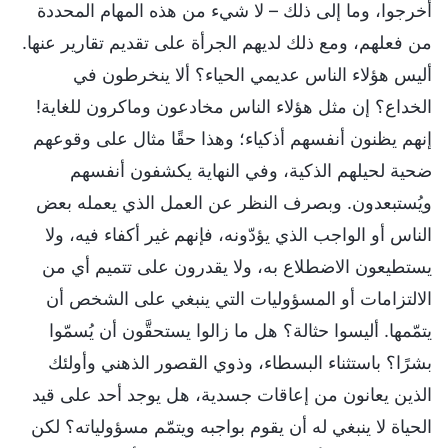
أُخرجوا، وما إلى ذلك – لا شيء من هذه المهام المحددة
من فعلهم، ومع ذلك لديهم الجرأة على تقديم تقارير عنها.
أليس هؤلاء الناس عديمي الحياء؟ ألا ينخرطون في
الخداع؟ إن مثل هؤلاء الناس مخادعون وماكرون للغاية!
إنهم يظنون أنفسهم أذكياء؛ وهذا حقًا مثال على وقوعهم
ضحية لحيلهم الذكية، وفي النهاية يكشفون أنفسهم
ويُستبعدون. وبصرف النظر عن العمل الذي يعمله بعض
الناس أو الواجب الذي يؤدّونه، فإنهم غير أكفاء فيه، ولا
يستطيعون الاضطلاع به، ولا يقدرون على تتميم أي من
الالتزامات أو المسؤوليات التي ينبغي على الشخص أن
يتمّمها. أليسوا حثالة؟ هل ما زالوا يستحقَّون أن يُسمّوا
بشرًا؟ باستثناء البسطاء، وذوي القصور الذهني وأولئك
الذين يعانون من إعاقات جسدية، هل يوجد أحد على قيد
الحياة لا ينبغي له أن يقوم بواجبه ويتمّم مسؤولياته؟ لكن