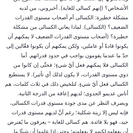
الأشخاص؟ (إنهم كسالى للغاية). أخبروني، من لديه
مشكلة خطيرة: الكسالى أم أصحاب مستوى القدرات
الضعيف؟ (الكسالى). لماذا يعاني الكسالى من مشكلة
خطيرة؟ (أصحاب مستوى القدرات الضعيف لا يمكنهم أن
يكونوا قادةً أو عاملين، ولكن يمكنهم أن يكونوا فعَّالين إلى
حدّ ما عندما يقومون بواجب في حدود قدراتهم. أما
الكسالى فلا يمكنهم فعل أيّ شيءٍ؛ فحتَّى إن كانوا من
ذوي مستوى القدرات، لا يكون لذلك أي تأثير). لا يستطيع
الكسالى فعل أيّ شيءٍ. لتلخيص ذلك في ثلاث كلمات، هم
أناس عديمو الجدوى؛ لديهم إعاقة من الدرجة الثانية.
وبصرف النظر عن مدى جودة مستوى قدرات الكسالى،
فإنه ليس إلا زينة شكلية؛ رغم أنَّ لديهم مستوى قدرات
جيد، فهو بلا فائدة. هم كسالى للغاية – يعرفون ما يُفترض
أن يفعلوه لكنهم لا يفعلونه؛ وحتى إذا علموا أن شيئًا ما