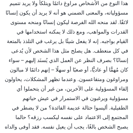
هذا النوع من الأشخاص مراوغ دائمًا ويتلكأ ولا يريد تتميم
مسؤولياته، والمعنى الضمني هو أنه لا يريد أن يكون إنسانًا
لائقًا. لقد منحه الله الفرصة ليكون إنسانًا ومنحه مستوى
القدرات والمواهب، ومع ذلك لا يمكنه استخدامها في
القيام بواجبه. إنه لا يفعل شيئًا بل يرغب في التلذذ بالمتعة
في كل منعطف. هل يصلح مثل هذا الشخص لأن يُدعى
إنسانًا؟ بصرف النظر عن العمل الذي يُسنَد إليهم – سواء
كان مُهمًّا أو عاديًّا، أو صعبًا أو سهلًا – إنهم دائمًا لا مبالون
ومراوغون ومتقاعسون. وعندما تظهر المشكلات، يحاولون
إلقاء المسؤولية على الآخرين، من غير أن يتحملوا أي
مسؤولية ويرغبون في الاستمرار في عيش حياتهم
الطفيلية. أليسوا حثالة عديمة الفائدة؟ من لا يضطر في
المجتمع إلى الاعتماد على نفسه ليكسب رزقه؟ حالما
يصبح الشخص بالغًا، يجب أن يعيل نفسه. فقد أوفى والداه