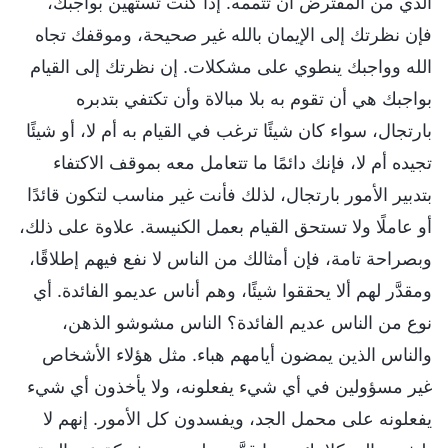
الذي من المفترض أن تتممه. إذا كنت تستهين بواجبك،
فإن نظرتك إلى الإيمان بالله غير صحيحة، وموقفك تجاه
الله وواجبك ينطوي على مشكلات. إن نظرتك إلى القيام
بواجبك هي أن تقوم به بلا مبالاة وأن تكتفي بتدبره
بارتجال، سواء كان شيئًا ترغب في القيام به أم لا، أو شيئًا
تجيده أم لا، فإنك دائمًا ما تتعامل معه بموقف الاكتفاء
بتدبير الأمور بارتجال، لذلك فأنت غير مناسب لتكون قائدًا
أو عاملًا ولا تستحق القيام بعمل الكنيسة. علاوة على ذلك،
وبصراحة تامة، فإن أمثالك من الناس لا نفع فيهم إطلاقًا،
ومقدَّر لهم ألا يحققوا شيئًا، وهم أناس عديمو الفائدة. أي
نوع من الناس عديم الفائدة؟ الناس مشوشو الذهن،
والناس الذين يمضون أيامهم هباء. مثل هؤلاء الأشخاص
غير مسؤولين في أي شيء يفعلونه، ولا يأخذون أي شيء
يفعلونه على محمل الجد، ويفسدون كل الأمور. إنهم لا