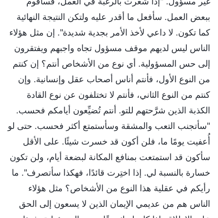
غير مسؤول. "إذا شعرت بالرغبة في العمل، فسأقوم
ببعض العمل. سأفعل ما أقدر عليه ولتكن النتيجة النهائية
كما تكون. لا داعي لأخذ الأمر بجدية شديدة". إن مثل هؤلاء
الناس ليس لديهم موقف مسؤول تجاه واجبهم ويفتقرون
إلى حس المسؤولية. أي نوع من الأشخاص أنتم؟ إن كنتم
من النوع الأول، فأنتم أناس أصحاب عقل وإنسانية. وإن
كنتم من النوع الثاني، فأنتم لا تختلفون عن نوع القادة
الكذبة الذين شرَّحتهم للتو. أنتم تُضيِّعون أيامكم فحسب.
"سأتجنب التعب والمشقة وسأستمتع أكثر فحسب. حتى لو
أُعفيت يومًا ما، فلن أكون قد خسرت شيئًا. على الأقل
سأكون قد استمتعت بمنافع المكانة لبضعة أيام، ولن تكون
خسارة بالنسبة لي. إذا اختِرت قائدًا، فهكذا سأتصرف". ما
رأيكم في عقلية هذا النوع من الأشخاص؟ مثل هؤلاء
الناس هم من عديمي الإيمان الذين لا يسعون إلى الحق