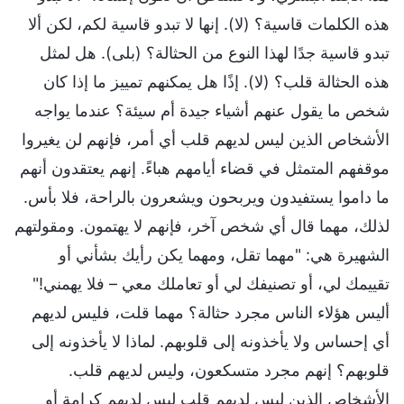
هذه الكلمات قاسية؟ (لا). إنها لا تبدو قاسية لكم، لكن ألا
تبدو قاسية جدًا لهذا النوع من الحثالة؟ (بلى). هل لمثل
هذه الحثالة قلب؟ (لا). إذًا هل يمكنهم تمييز ما إذا كان
شخص ما يقول عنهم أشياء جيدة أم سيئة؟ عندما يواجه
الأشخاص الذين ليس لديهم قلب أي أمر، فإنهم لن يغيروا
موقفهم المتمثل في قضاء أيامهم هباءً. إنهم يعتقدون أنهم
ما داموا يستفيدون ويربحون ويشعرون بالراحة، فلا بأس.
لذلك، مهما قال أي شخص آخر، فإنهم لا يهتمون. ومقولتهم
الشهيرة هي: "مهما تقل، ومهما يكن رأيك بشأني أو
تقييمك لي، أو تصنيفك لي أو تعاملك معي – فلا يهمني!"
أليس هؤلاء الناس مجرد حثالة؟ مهما قلت، فليس لديهم
أي إحساس ولا يأخذونه إلى قلوبهم. لماذا لا يأخذونه إلى
قلوبهم؟ إنهم مجرد متسكعون، وليس لديهم قلب.
الأشخاص الذين ليس لديهم قلب ليس لديهم كرامة أو