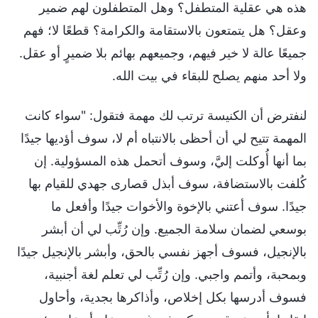
هذه هي عقلية المتطفل؟ وهل المتطفلون لهم ضمير
وعقل؟ هل يتمتعون بالاستقامة والكرامة؟ قطعًا لا؛ فهم
جميعًا عالة لا خير فيهم، وجميعهم بهائم بلا ضميرٍ أو عقل.
ولا أحد منهم يصلح للبقاء في بيت الله.
لنفترض أن الكنيسة ترتب لك مهمة فتقول: "سواء كانت
المهمة تتيح لي أن أحظى بالانتباه أم لا، سوف أؤديها جيدًا
بما أنها أُوكلت إليَّ، وسوف أتحمل هذه المسؤولية. إن
كُلفت بالاستضافة، سوف أبذل قصارى جهدي للقيام بها
جيدًا. سوف أعتني بالإخوة والأخوات جيدًا وأفعل ما
بوسعي لضمان سلامة الجميع. وإن رُتِّب لي أن أبشر
بالإنجيل، فسوف أجهز نفسي بالحق، وأبشر بالإنجيل جيدًا
وبمحبة، وأتمم واجبي. وإن رُتِّب لي تعلم لغة أجنبية،
فسوف أدرسها بكل إخلاص، وأذاكرها بجدية، وأحاول