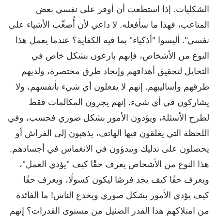
الشكليات. إذا استطعت أن أوفر على نفسي بعض
المتاعب، فهذا ما سأفعله. لا داعي لأن أُصعِّب الأشياء على
نفسي". أليسوا "أذكياء" بما فيه الكفاية؟ عندما يعمل هذا
النوع من الأشخاص، فإنهم بارعون بشكل خاص في
التحايل لتحقيق أهدافهم وإيجاد طرق مختصرة، ولديهم
طرقهم وأساليبهم. إنهم لا يفعلون أي شيء بأنفسهم، ولا
يشاركون في أي شيء. إنهم يجرون المكالمات فقط
لطرح الأسئلة، ويؤدون الأمور بشكل صوري فحسب، وفي
اللحظة التي يغلقون فيها الهاتف، يذهبون إلى الفراش أو
يحصلون على تدليك ويبدؤون في الانغماس في أجسادهم.
هذا النوع من الأشخاص يعرف حقًا كيف "يؤدي العمل"،
ويعرف حقًا كيف يجد فرصًا ليكون كسولًا، ويعرف حقًا
كيف يؤدي الأمور بشكل صوري ويخدع الناس! ما الفائدة
من امتلاكهم هذا القدر الضئيل من مستوى القدرات؟ إنهم