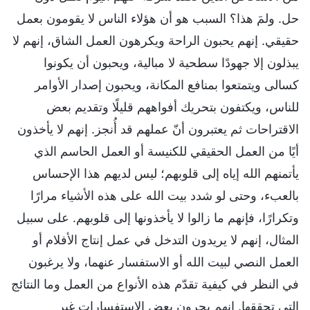
حل. ولمَ هذا؟ السبب هو أن هؤلاء الناس لا يقومون بعمل
حقيقي. إنهم يحبون الراحة ويكرهون العمل الشاق، إنهم لا
يبذلون إلا جهودًا سطحية لا مبالية، ويحبون أن يكونوا
كسالى ويتمتعوا بمنافع المكانة، ويحبون إصدار الأوامر
للناس، ويكتفون بتحريك أفواههم قليلًا وتقديم بعض
الاقتراحات ثم يعتبرون أنّ عملهم قد أُنجز. إنهم لا يأخذون
أيًا من العمل الحقيقي للكنيسة أو العمل الحاسم الذي
يأتمنهم الله إياه إلى قلوبهم؛ ليس لديهم هذا الإحساس
بالعبء، وحتى لو شدد بيت الله على هذه الأشياء مرارًا
وتكرارًا، فإنهم ما زالوا لا يأخذونها إلى قلوبهم. على سبيل
المثال، إنهم لا يريدون التدخل في عمل إنتاج الأفلام أو
العمل النصي لبيت الله أو الاستفسار عنهما، ولا يرغبون
في النظر في كيفية تقدّم هذه الأنواع من العمل وما النتائج
التي تحققها. إنهم يجرون بعض الاستفسارات غير