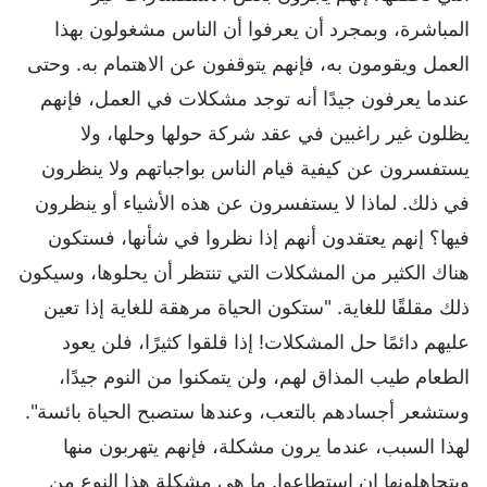
المباشرة، وبمجرد أن يعرفوا أن الناس مشغولون بهذا
العمل ويقومون به، فإنهم يتوقفون عن الاهتمام به. وحتى
عندما يعرفون جيدًا أنه توجد مشكلات في العمل، فإنهم
يظلون غير راغبين في عقد شركة حولها وحلها، ولا
يستفسرون عن كيفية قيام الناس بواجباتهم ولا ينظرون
في ذلك. لماذا لا يستفسرون عن هذه الأشياء أو ينظرون
فيها؟ إنهم يعتقدون أنهم إذا نظروا في شأنها، فستكون
هناك الكثير من المشكلات التي تنتظر أن يحلوها، وسيكون
ذلك مقلقًا للغاية. "ستكون الحياة مرهقة للغاية إذا تعين
عليهم دائمًا حل المشكلات! إذا قلقوا كثيرًا، فلن يعود
الطعام طيب المذاق لهم، ولن يتمكنوا من النوم جيدًا،
وستشعر أجسادهم بالتعب، وعندها ستصبح الحياة بائسة".
لهذا السبب، عندما يرون مشكلة، فإنهم يتهربون منها
ويتجاهلونها إن استطاعوا. ما هي مشكلة هذا النوع من