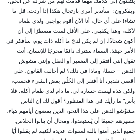
يلتفتون إلى كلامك مهما قدَّمت لهم من شركة عن الحق،
ويفكرون: "سأتدبر أمري بارتجال هكذا إذا أردت. قل ما
تشاء! على أي حال، أنا الآن أقوم بواجبي ولدي طعام
لآكله، وهذا يكفيني. على الأقل لست مضطرًا إلى أن
أكون شحاذًا. إن لم يكن لديّ ما آكله ذات يوم، سأفكر في
الأمر حينئذ. السماء ستترك دائمًا مخرجًا للإنسان. أنت
تقول إنني أفتقر إلى الضمير أو العقل وإنني مشوش
الذهن – حسنًا، وماذا في ذلك؟ لم أخالف القانون. على
أقصى تقدير، أنا أفتقر إلى الخُلُق بعض الشيء فحسب،
ولكن هذه ليست خسارة لي. ما دام لدي طعام آكله، فلا
بأس" ما رأيك في هذا المنظور؟ أقول لك إن الناس
مشوَّشو الذهن على هذا النحو، الذين يمضون أيامهم هباء،
مصيرهم جميعًا أن يُستبعدوا، ومحال أن ينالوا الخلاص.
جميع الذين آمنوا بالله لسنوات عديدة لكنهم لم يقبلوا أيًا