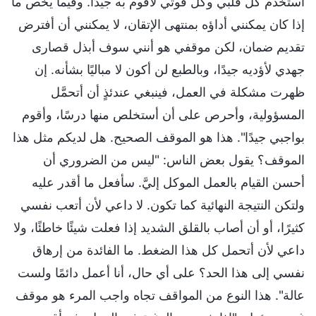
أستخدم كل قلبي وكل قوتي لأقوم به جيدًا. وفيما يخص ما
إذا كان يمكنني أداؤه بمنتهى الإتقان، لا يمكنني أن أفترض
تقديم ضمان، لكن موقفي هو أنني سوف أبذل قصارى
جهدي لأؤديه جيدًا، وبالطبع لن أكون لا مباليًا بشأنه. إن
ظهرت مشكلة في العمل، فينبغي عندئذٍ أن أتحمَّل
المسؤولية، وأحرص على أن أستخلص منها درسًا، وأقوم
بواجبي جيدًا". هذا هو الموقف الصحيح. هل لديكم مثل هذا
الموقف؟ يقول بعض الناس: "ليس من الضروري أن
أحسن القيام بالعمل الموكل إليَّ. سأفعل ما أقدر عليه
ولتكن النتيجة النهائية كما تكون. لا داعي لأن أتعب نفسي
كثيرًا، أو أن أصاب بالقلق الشديد إذا فعلت شيئًا خاطئًا، ولا
داعي لأن أتحمل كل هذا الضغط. ما الفائدة من إرهاق
نفسي إلى هذا الحد؟ على أي حال، أنا أعمل دائمًا ولست
عالة". هذا النوع من المواقف تجاه واجب المرء هو موقف