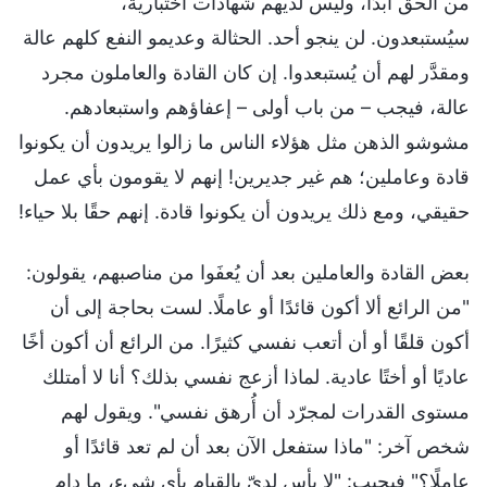
من الحق أبدًا، وليس لديهم شهادات اختبارية،
سيُستبعدون. لن ينجو أحد. الحثالة وعديمو النفع كلهم عالة
ومقدَّر لهم أن يُستبعدوا. إن كان القادة والعاملون مجرد
عالة، فيجب – من باب أولى – إعفاؤهم واستبعادهم.
مشوشو الذهن مثل هؤلاء الناس ما زالوا يريدون أن يكونوا
قادة وعاملين؛ هم غير جديرين! إنهم لا يقومون بأي عمل
حقيقي، ومع ذلك يريدون أن يكونوا قادة. إنهم حقًا بلا حياء!
بعض القادة والعاملين بعد أن يُعفَوا من مناصبهم، يقولون:
"من الرائع ألا أكون قائدًا أو عاملًا. لست بحاجة إلى أن
أكون قلقًا أو أن أتعب نفسي كثيرًا. من الرائع أن أكون أخًا
عاديًا أو أختًا عادية. لماذا أزعج نفسي بذلك؟ أنا لا أمتلك
مستوى القدرات لمجرّد أن أُرهق نفسي". ويقول لهم
شخص آخر: "ماذا ستفعل الآن بعد أن لم تعد قائدًا أو
عاملًا؟" فيجيب: "لا بأس لديّ بالقيام بأي شيء، ما دام