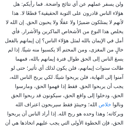
ولن يسفر عملهم عن أي نتائج واضحة. فما رأيكم: هل
هؤلاء الناس قادرون على التوبة الحقيقية؟ قطعًا لا. هذا
لأنهم لا يمتلكون ضميرًا ولا عقلًا ولا يحبون الحق. إن الله لا
يخلص هذا النوع من الأشخاص الماكرين والأشرار. فأي
أمل في الإيمان بالله لمثل هؤلاء الناس؟ إن إيمانهم بالفعل
خالٍ من المغزى، ومن المحتم ألا يكسبوا منه شيئًا. إذا لم
يسعَ الناس إلى الحق طوال فترة إيمانهم بالله، فمهما
طالت سنوات إيمانهم، فلن يكون لذلك أي تأثير؛ حتى لو
آمنوا إلى النهاية، فلن يربحوا شيئًا. لكي يربح الناس الله،
يجب أن يربحوا الحق. فقط إذا فهموا الحق، ومارسوا
الحق، ودخلوا إلى واقع الحق، سيكونون قد ربحوا الحق
ونالوا
خلاص
الله؛ وحينئذٍ فقط سيربحون اعتراف الله
وبركاته؛ وهذا وحده هو ربح الله. إذا أراد الناس أن يربحوا
الحق، فإن الخطوة الأولى التي يجب عليهم اتخاذها هي أن