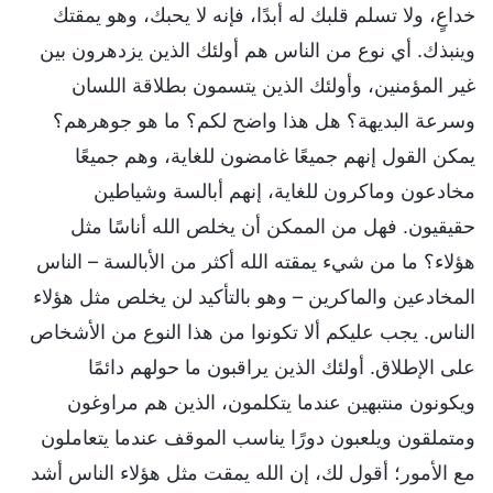
خداعٍ، ولا تسلم قلبك له أبدًا، فإنه لا يحبك، وهو يمقتك
وينبذك. أي نوع من الناس هم أولئك الذين يزدهرون بين
غير المؤمنين، وأولئك الذين يتسمون بطلاقة اللسان
وسرعة البديهة؟ هل هذا واضح لكم؟ ما هو جوهرهم؟
يمكن القول إنهم جميعًا غامضون للغاية، وهم جميعًا
مخادعون وماكرون للغاية، إنهم أبالسة وشياطين
حقيقيون. فهل من الممكن أن يخلص الله أناسًا مثل
هؤلاء؟ ما من شيء يمقته الله أكثر من الأبالسة – الناس
المخادعين والماكرين – وهو بالتأكيد لن يخلص مثل هؤلاء
الناس. يجب عليكم ألا تكونوا من هذا النوع من الأشخاص
على الإطلاق. أولئك الذين يراقبون ما حولهم دائمًا
ويكونون منتبهين عندما يتكلمون، الذين هم مراوغون
ومتملقون ويلعبون دورًا يناسب الموقف عندما يتعاملون
مع الأمور؛ أقول لك، إن الله يمقت مثل هؤلاء الناس أشد