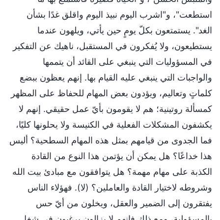
استطعت"، و"اشرب اليوم نبيذ اليوم واقلق غدًا بشأن
الغد". يستمتعون بكلّ يومٍ حين يأتي، ويلهون عندما
يستطيعون، ولا يُفكرون في المستقبل، ناهيك عن التفكير
في المسؤوليات التي ينبغي على القائد أن يتممها
والواجبات التي ينبغي عليه القيام بها. إنهم يعظون ببضع
كلماتٍ وتعاليم، ويؤدون بعض المهام للحفاظ على المظهر
كمسألة روتينية؛ هم لا يقومون بأيّ عمل حقيقي. إنهم لا
يكشفون المشكلات الفعلية في الكنيسة ولا يحلونها كليًا،
فما الجدوى من قيامهم بمثل هذه المهام السطحية؟ أليس
هذا خداعًا؟ هل يمكن أن يؤتمن هذا النوع من القادة
الكذبة على مهام مهمة؟ هل يتوافقون مع مبادئ بيت الله
وشروطه لاختيار القادة والعاملين؟ (لا). فهؤلاء الناس
يفتقرون إلى الضمير والعقل، ويخلون من أيّ حس
بالمسؤولية، ومع ذلك فإنهم لا يزالون يرغبون في شغل