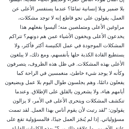
بلا ضمير وبلا إنسانية تمامًا؟ عندما يستفسر الأعلى عن
العمل، يقولون على نحو قاطع إنه لا توجد مشكلات،
مراوغين الأعلى ومتملصين منه؛ أليسوا بفعلهم هذا
يخدعون الأعلى ويخفون الأشياء عمن هم دونهم؟ تتراكم
المشكلات الموجودة في عمل الكنيسة أكثر فأكثر، ولا
يستطيع القادة الكذبة حلها بأنفسهم، ومع ذلك، لا يبلغون
الأعلى بهذه المشكلات. في ظل هذه الظروف، يتصرفون
وكأنه لا يوجد شيء خاطئ، منغمسين في الراحة كما
يفعلون دائمًا، وهم يجلسون طوال اليوم بلا عمل ويضيعون
أيامهم هباء، ولا يشعرون بالقلق على الإطلاق. وعندما
تنكشف المشكلات ويتحرى الأعلى في الأمر، لا يزالون
يقولون: "لقد رتبت لأن يقوم أناس بهذا العمل. لقد تممت
مسؤولياتي. إذا لم يُنجَز العمل جيدًا، فالمسؤولية تقع على
عاتق الآخرين. ما علاقة ذلك بي؟" بهذه الكلمات القليلة،