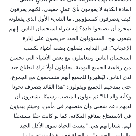
القادة الكذبة لا يقومون بأيّ عملٍ حقيقي، لكنهم يعرفون
كيف يتصرفون كمسؤولين. ما الشيء الأول الذي يفعلونه
بمجرد أن يصبحوا قادة؟ إنه شراء استحسان الناس. إنهم
يتبعون نهج "المسؤولون الجدد حريصون على إثارة
الإعجاب": في البداية، يفعلون بضعة أشياء لكسب
استحسان الناس ويتعاملون مع بعض الأشياء التي تحسن
من رفاهية الجميع اليومية. يحاولون أولًا ترك انطباع جيد
لدى الناس، ليُظهروا للجميع أنهم منسجمون مع الجموع،
حتى يمدحهم الجميع ويقولون: "هذا القائد يتصرف نحونا
وكأنه والد لنا!" ثم يتولون المنصب رسميًا. يشعرون أن
لديهم دعم شعبي وأن منصبهم في مأمن، وحينئذٍ يبدؤون
في الاستمتاع بمنافع المكانة، كما لو كانت حقًا مستحقًا
لهم. شعاراتهم هي: "ليست الحياة سوى الأكل الجيد
والملبس الحسن"، و"الحياة قصيرة فاستمتع بها ما