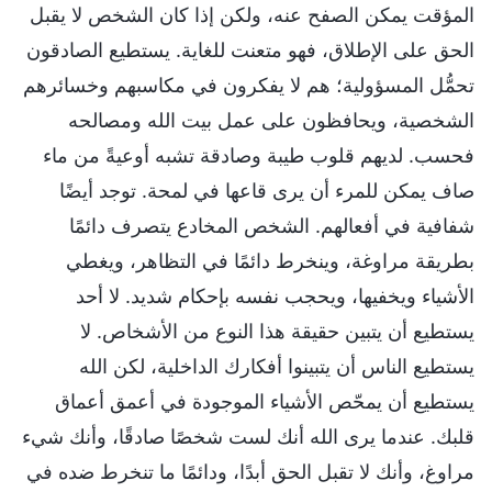
المؤقت يمكن الصفح عنه، ولكن إذا كان الشخص لا يقبل
الحق على الإطلاق، فهو متعنت للغاية. يستطيع الصادقون
تحمُّل المسؤولية؛ هم لا يفكرون في مكاسبهم وخسائرهم
الشخصية، ويحافظون على عمل بيت الله ومصالحه
فحسب. لديهم قلوب طيبة وصادقة تشبه أوعيةً من ماء
صاف يمكن للمرء أن يرى قاعها في لمحة. توجد أيضًا
شفافية في أفعالهم. الشخص المخادع يتصرف دائمًا
بطريقة مراوغة، وينخرط دائمًا في التظاهر، ويغطي
الأشياء ويخفيها، ويحجب نفسه بإحكام شديد. لا أحد
يستطيع أن يتبين حقيقة هذا النوع من الأشخاص. لا
يستطيع الناس أن يتبينوا أفكارك الداخلية، لكن الله
يستطيع أن يمحّص الأشياء الموجودة في أعمق أعماق
قلبك. عندما يرى الله أنك لست شخصًا صادقًا، وأنك شيء
مراوغ، وأنك لا تقبل الحق أبدًا، ودائمًا ما تنخرط ضده في