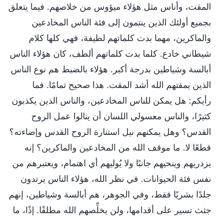
المقت، وأناس مثل هؤلاء ميؤوس من خلاصهم. فيما يتعلق
بجميع أولئك الذين ينتمون إلى فئة الناس المخادعين
والماكرين، مهما بدت كلماتهم لطيفة، فهي كلها كلام
شيطاني خادع. كلما بدت كلماتهم ألطف، كان هؤلاء الناس
أبالسة وشياطين بدرجة أكبر. هؤلاء بالضبط هم نوع الناس
الذين يمقتهم الله أشد المقت. هذا صحيح تمامًا. فما
رأيكم: هل يمكن للناس المخادعين، والناس الذين يكذبون
كثيرًا، والناس معسولي اللسان أن ينالوا عمل الروح
القدس؟ وهل يمكنهم نيل استنارة الروح القدس وإضاءته؟
قطعًا لا. ما موقف الله من المخادعين والماكرين؟ إنه
يزدريهم وينحيهم جانبًا ولا يُوليهم أي اهتمام، ويعتبرهم من
نفس فئة الحيوانات. في نظر الله، هؤلاء الناس يرتدون
جلدًا بشريًا فقط، وفي الجوهر، هم أبالسة وشياطين، إنهم
جثث تسير على أقدامها، ولن يخلِّصهم الله مطلقًا. إذًا، ما