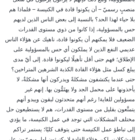
منصبٍ رسميّ – أن يكونوا قادة في الكنيسة – فلماذا هم
بلا حياء لهذا الحد؟ بالنسبة إلى بعض الناس الذين لديهم
حس بالمسؤولية، إذا كانوا من ذوي مستوى القدرات
الضعيف فلا يمكنهم أن يكونوا قادة، ناهيك عن هؤلاء الناس
عديمي النفع الذين لا يملكون أي حس بالمسؤولية على
الإطلاق؛ فهم حتى أقل تأهيلًا ليكونوا قادة. إلى أيّ مدى
يبلغ كسل مثل هؤلاء القادة الكذبة الشرهين المتراخين؟
حتى عندما يكتشفون مشكلةً ويدركون أنها مشكلةٌ، لا
يأخذونها على محمل الجد ولا يهتَمُّون بها. إنهم غير
مسؤولين للغاية! رغم أنهم متحدثون لبقون ويبدو أنهم
يتمتَّعون بقليل من مستوى القدرات، هم لا يستطيعون حل
مختلف المشكلات التي توجد في عمل الكنيسة، ما يؤدي
إلى تباطؤ عمل الكنيسة حتى يتوقف كليًا؛ يستمر تراكم
المشكلات، لكن هؤلاء القادة لا يكترثون لها، ويصرّون على