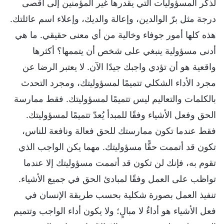
لذكر المسؤوليات التي يقدرها غير المؤمنين إلى أقصى
درجة مثل برّ الوالدين، وإعالة والديك، وإعلاء اسم عائلتك.
هذه كلها أمور جوفاء وخالية من أي معنى حقيقي. ما هي
أدنى مسؤولية ينبغي على شخص أن يتممها؟ أكثرها
واقعية هو أن تؤدي واجبك جيدًا الآن. لا يعتبر الرضا عن
مجرد الأداء الشكلي تتميمًا لمسؤوليتك، ومجرد التحدث
بالكلمات والتعاليم ليس تتميمًا لمسؤوليتك. فقط ممارسة
الحق وفعل الأشياء وفقًا للمبدأ يُعدّ تتميمًا لمسؤوليتك.
فقط عندما تكون ممارستك للحق فعالة ونافعة للناس،
تكون قد أتممت حقًّا مسؤوليتك. مهما يكن الواجب الذي
تقوم به، فإنك لن تكون قد أتممت مسؤوليتك إلا عندما
تواظب على العمل وفقًا لمبادئ الحق في جميع الأشياء.
تنفيذ العمل بصورة شكلية بحسب طريقة الإنسان في
فعل الأشياء هو أداءٌ لا مبالٍ؛ ولا يكون أداء الواجب وتتميم