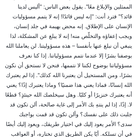
الممثلين والإبلاغ معًا". يقول بعض الناس: "أليس لدينا
قائد؟" فترد أنت: "إنه ليس قائدًا! إنه لا يتمم مسؤوليات
الإنسان على الإطلاق. إنه محض بهيمة في جلد إنسان،
ويجب إعفاؤه والتخلّص منه! إنه لا يبلغ عن المشكلة، لذا
ينبغي أن نبلغ عنها بأنفسنا – هذه مسؤوليتنا. لن يعاملنا الله
بوصفنا بشرًا إلا عندما نتمم مسؤولياتنا. إذا كنا نعرف
مسؤولياتنا بوضوح لكننا لا نتممها، فنحن لا نستحق أن نكون
بشرًا، ومن المستحيل أن يعتبرنا الله كذلك". إذا لم يعتبرك
الله إنسانًا، فماذا يعني هذا ضمنيًا؟ وماذا يعتبرك إذًا؟ يعني
أنه يعتبرك خنزيرًا أو كلبًا. وهل سيخلصك الله حينئذٍ؟ قطعًا
لا. إذًا، إذا لم ينتهِ بك الأمر إلى غاية صالحة، ألن تكون قد
جلبت ذلك على نفسك؟ وألن تكون قد قمت بواجبك
سدى؟ الأمر يعود إليك في اختيار طريقك، ويعود إليك أيضًا
في أن تسلكه. أيًا يكن الطريق الذي تختاره، أو العواقب