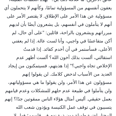
يعفون أنفسهم من المسؤولية تمامًا، وكأنهم لا يتحملون أي
مسؤولية عن هذا الأمر على الإطلاق. لا يقتصر الأمر على
أنهم لا يتأملون في أنفسهم، بل يشعرون أيضًا بأن لديهم
مبرراتهم ويشعرون بالراحة، قائلين: "على أي حال، لم
أكن متقاعسًا في واجبي، وأنا لست عالة. إذا لم يعفني
الأعلى، فسأستمر في أن أخدم كقائد. إذا قدمتُ
استقالتي، ألست بذلك أخون الله؟ ألست أظهر عدم
الإخلاص تجاه واجبي؟" إذا هذبتهم، فسيتمكنون من إيجاد
العديد من الأسباب لدحض كلامك. لن يقولوا إنهم
مسؤولون عن هذا الأمر، ولن يقولوا ما هي مسؤولياتهم،
ولن يتأملوا في طبيعة عدم حلهم للمشكلات وعدم قيامهم
بعمل حقيقي. أليس أمثال هؤلاء الناس ممقوتين جدًا؟ إنهم
يتسببون في توقف عمل الكنيسة ويؤذون شعب الله
المختار لفترة طويلة دون ذرة ندم في قلوبهم؛ فهل لا