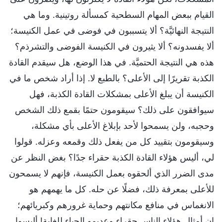
القيام ببعض المهام السطحية كمسألة روتينية. وما هي
النتيجة النهائيَّة؟ ألا يتسببون في فوضى في عمل الكنيسة؛
ألا يفسدونه؟ ألا يثيرون في الكنيسة الفوضى والتشرذم؟
هذه هي النتيجة الحتميَّة. في هذا الوضع، هل سيقدم القادة
الكذبة تقريرًا إلى الأعلى؟ بالطبع لا. إذا أراد شخص ما في
الكنيسة أن يبلغ الأعلى بمشكلات القادة الكذبة، فهل
سيوافقون على ذلك؟ سيقومون حتمًا بقمع ذلك الشخص
وحجبه، ولن يسمحوا لأحد بإبلاغ الأعلى بأي مشكلة،
وسيقومون بتقييد كل من يفعل ذلك وقمعه وعزله. قولوا
لي، أليس هؤلاء القادة الكذبة حقراء جدًا؟ بغض النظر عن
مدى الضرر الذي ألحقوه بعمل الكنيسة، فإنهم لا يسمحون
للأعلى بمعرفة ذلك، فضلًا عن حله. كل ما يهمهم هو
الانغماس في منافع مكانتهم وحماية غرورهم وكبريائهم؛
إن أمثال هؤلاء الناس حقراء وعديمو الحياء للغاية! أليسوا