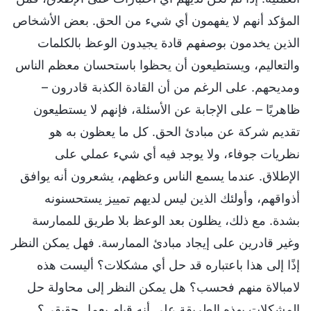
المؤكد أنهم لا يفهمون أي شيء من الحق. بعض الأشخاص
الذين يخدمون بوصفهم قادة يجيدون الوعظ بالكلمات
والتعاليم، ويستطيعون أن يحظوا باستحسان معظم الناس
ومديحهم. على الرغم من أن القادة الكذبة قادرون –
ظاهريًا – على الإجابة عن الأسئلة، فإنهم لا يستطيعون
تقديم شركة عن مبادئ الحق. كل ما يعظون به هو
نظريات جوفاء، ولا يوجد فيه أي شيء عملي على
الإطلاق. عندما يسمع الناس وعظهم، يشعرون أنه يوافق
أذواقهم، وأولئك الذين ليس لديهم تمييز يستحسنونه
بشدة. مع ذلك، يظلون بعد الوعظ بلا طريق للممارسة
وغير قادرين على إيجاد مبادئ الممارسة. فهل يمكن النظر
إذًا إلى هذا باعتباره قد حل أي مشكلات؟ أليست هذه
لامبالاة منهم فحسب؟ هل يمكن النظر إلى محاولة حل
المشكلات بهذه الطريقة على أنه قيام بعملٍ حقيقي؟