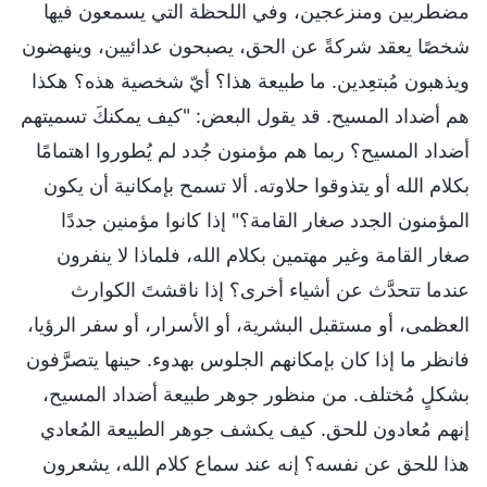
مضطربين ومنزعجين، وفي اللحظة التي يسمعون فيها
شخصًا يعقد شركةً عن الحق، يصبحون عدائيين، وينهضون
ويذهبون مُبتعِدين. ما طبيعة هذا؟ أيّ شخصية هذه؟ هكذا
هم أضداد المسيح. قد يقول البعض: "كيف يمكنكَ تسميتهم
أضداد المسيح؟ ربما هم مؤمنون جُدد لم يُطوروا اهتمامًا
بكلام الله أو يتذوقوا حلاوته. ألا تسمح بإمكانية أن يكون
المؤمنون الجدد صغار القامة؟" إذا كانوا مؤمنين جددًا
صغار القامة وغير مهتمين بكلام الله، فلماذا لا ينفرون
عندما تتحدَّث عن أشياء أخرى؟ إذا ناقشتَ الكوارث
العظمى، أو مستقبل البشرية، أو الأسرار، أو سفر الرؤيا،
فانظر ما إذا كان بإمكانهم الجلوس بهدوء. حينها يتصرَّفون
بشكلٍ مُختلف. من منظور جوهر طبيعة أضداد المسيح،
إنهم مُعادون للحق. كيف يكشف جوهر الطبيعة المُعادي
هذا للحق عن نفسه؟ إنه عند سماع كلام الله، يشعرون