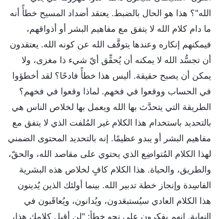
الله"؟ هذا هو الحال بالضبط. يعتقد أضداد المسيح خطأً أنه
ما دام كلام الله لا يتفق مع مفاهيم البشر أو أذواقهم،
فيمكنهم إنكاره وعندها يتوقَّف الله عن كونه الله. يعتقدون
أن تجسُّد الله لا يمكنه أن يُحقِّق أيّ شيء ذا مغزى، ولا
يمكن أن يصبح حقيقة. أليس هذا خطأً فادحًا؟ لقد أخطؤوا
في الحساب ووقعوا في فخهم. لماذا وقعوا في فخهم؟
الطريقة التي يتحدَّث بها الله ويعمل بها لخلاص الناس هي
بالتحديد باستخدام هذا الكلام غير المُلفت الذي لا يتفق مع
مفاهيم البشر أو يبدو عظيمًا. إنه بالتحديد المحتوى الضمني
لهذا الكلام المُتواضِع الذي يحتوي على مقاصد الله، والحقّ،
والطريق، والحياة. هذا الكلام كافٍ لخلاص هذه البشرية
الفاسِدة وإنجاز خطة تدبير الله. بينما أولئك الذين يُدينون
هذا الكلام العادي سيُستبعَدون، ويُدانون، ويُعاقَبون في
النهاية. إنهم يفكرون على نحو خطأ: "لن أقبل كلامك هذا،