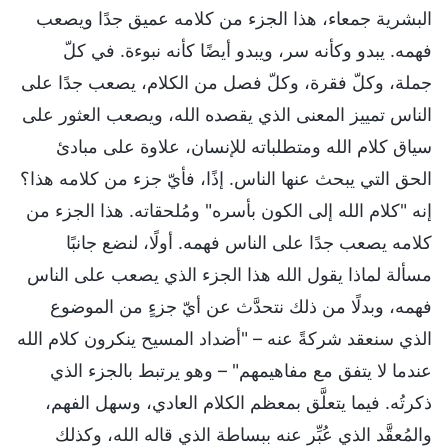
البشرية جمعاء، هذا الجزء من كلامه عميق جدًا ويصعب
فهمه. يبدو وكأنه سر، ويبدو أيضًا كأنه نبوءة. في كلّ
جملة، وكلّ فقرة، وكلّ فصل من الكلام، يصعب جدًا على
الناس تمييز المعنى الذي يقصده الله، ويصعب العثور على
سياق كلام الله ومتطلباته للإنسان، علاوة على مبادئ
الحق التي يبحث عنها الناس. إذًا، فأيّ جزء من كلامه هذا؟
إنه "كلام الله إلى الكون بأسره" ومُلحقاته. هذا الجزء من
كلامه يصعب جدًا على الناس فهمه. أولًا، لنضع جانبًا
مسألة لماذا يقول الله هذا الجزء الذي يصعب على الناس
فهمه، وبدلًا من ذلك نتحدَّث عن أيّ جزءٍ من الموضوع
الذي سنعقد شركةً عنه – "أضداد المسيح ينكرون كلام الله
عندما لا يتفق مع مفاهيمهم" – وهو يرتبط بالجزء الذي
ذكرتُه. فيما يتعلَّق بمعظم الكلام العادي، وسهل الفهم،
والمُعقَّد الذي عُبِّر عنه ببساطة الذي قاله الله، وكذلك