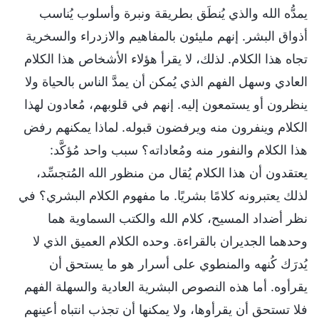
يمدُّه الله والذي يُنطَق بطريقة ونبرة وأسلوب يُناسب
أذواق البشر. إنهم مليئون بالمفاهيم والازدراء والسخرية
تجاه هذا الكلام. لذلك، لا يقرأ هؤلاء الأشخاص هذا الكلام
العادي وسهل الفهم الذي يُمكن أن يمدَّ الناس بالحياة ولا
ينظرون أو يستمعون إليه. إنهم في قلوبهم، مُعادون لهذا
الكلام وينفرون منه ويرفضون قبوله. لماذا يمكنهم رفض
هذا الكلام والنفور منه ومُعاداته؟ سبب واحد مُؤكَّد:
يعتقدون أن هذا الكلام يُقال من منظور الله المُتجسِّد،
لذلك يعتبرونه كلامًا بشريًا. ما مفهوم الكلام البشري؟ في
نظر أضداد المسيح، كلام الله والكتب السماوية هما
وحدهما الجديران بالقراءة. وحده الكلام العميق الذي لا
يُدرَك كُنهه والمنطوي على أسرار هو ما يستحق أن
يقرأوه. أما هذه النصوص البشرية العادية والسهلة الفهم
فلا تستحق أن يقرأوها، ولا يمكنها أن تجذب انتباه أعينهم