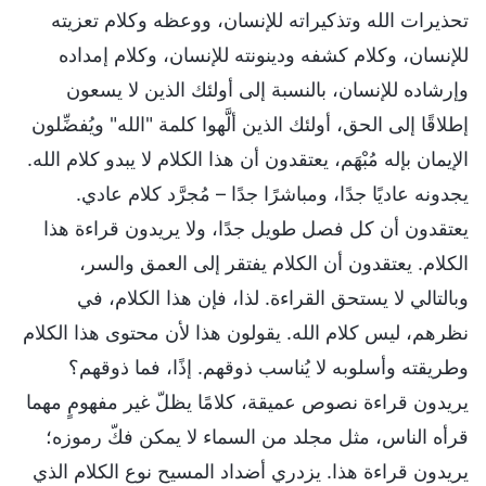
تحذيرات الله وتذكيراته للإنسان، ووعظه وكلام تعزيته
للإنسان، وكلام كشفه ودينونته للإنسان، وكلام إمداده
وإرشاده للإنسان، بالنسبة إلى أولئك الذين لا يسعون
إطلاقًا إلى الحق، أولئك الذين ألَّهوا كلمة "الله" ويُفضِّلون
الإيمان بإله مُبْهَم، يعتقدون أن هذا الكلام لا يبدو كلام الله.
يجدونه عاديًا جدًا، ومباشرًا جدًا – مُجرَّد كلام عادي.
يعتقدون أن كل فصل طويل جدًا، ولا يريدون قراءة هذا
الكلام. يعتقدون أن الكلام يفتقر إلى العمق والسر،
وبالتالي لا يستحق القراءة. لذا، فإن هذا الكلام، في
نظرهم، ليس كلام الله. يقولون هذا لأن محتوى هذا الكلام
وطريقته وأسلوبه لا يُناسب ذوقهم. إذًا، فما ذوقهم؟
يريدون قراءة نصوص عميقة، كلامًا يظلّ غير مفهومٍ مهما
قرأه الناس، مثل مجلد من السماء لا يمكن فكّ رموزه؛
يريدون قراءة هذا. يزدري أضداد المسيح نوع الكلام الذي