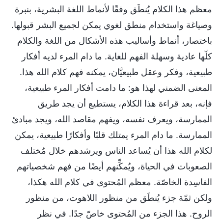
معظم هذا الكلام يُنطَق وفقًا لأنماط اللغة البشرية، بنبرة
وصياغة واستخدام منطق لغوي يمكن لجميع البشر قبولها.
باختصار، أنماط وأساليب هذه الأشكال من اللغة والكلام
كلّها عادية وسهلة الفهم للغاية. ما دام المرء لديه أفكار
طبيعية، وفكر وعقل طبيعيَّان، يمكنه فهم كلام الله هذا.
المعنى الضمني لهذا هو: ما دامت أفكار المرء طبيعية،
فإنه، بعد قراءة هذا الكلام، يستطيع أن يجد طريق
الممارسة، ويعرف نفسه، ويفهم مقاصد الله، ويجد مبادئ
الممارسة. ما دام المرء يمتلك قلبًا وأفكارًا طبيعية، يمكن
لكلام الله هذا أن يُساعد الناس ويرشدهم خلال مُختلف
الصعوبات في الحياة، ويُمكِّنهم أيضًا من فهم شخصياتهم
الفاسِدة الخاصّة. معظم المُحتوى في كلام الله هكذا،
ولكن ثمّة جزء يُنطَق من منظور اللاهوت، من منظور
الروح. هذا الجزء من المُحتوى خاصّ جدًا. في نظر