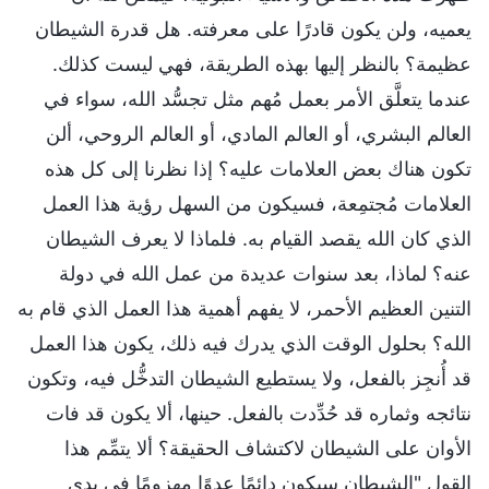
يعميه، ولن يكون قادرًا على معرفته. هل قدرة الشيطان
عظيمة؟ بالنظر إليها بهذه الطريقة، فهي ليست كذلك.
عندما يتعلَّق الأمر بعمل مُهم مثل تجسُّد الله، سواء في
العالم البشري، أو العالم المادي، أو العالم الروحي، ألن
تكون هناك بعض العلامات عليه؟ إذا نظرنا إلى كل هذه
العلامات مُجتمِعة، فسيكون من السهل رؤية هذا العمل
الذي كان الله يقصد القيام به. فلماذا لا يعرف الشيطان
عنه؟ لماذا، بعد سنوات عديدة من عمل الله في دولة
التنين العظيم الأحمر، لا يفهم أهمية هذا العمل الذي قام به
الله؟ بحلول الوقت الذي يدرك فيه ذلك، يكون هذا العمل
قد أُنجِز بالفعل، ولا يستطيع الشيطان التدخُّل فيه، وتكون
نتائجه وثماره قد حُدِّدت بالفعل. حينها، ألا يكون قد فات
الأوان على الشيطان لاكتشاف الحقيقة؟ ألا يتمِّم هذا
القول "الشيطان سيكون دائمًا عدوًا مهزومًا في يدي