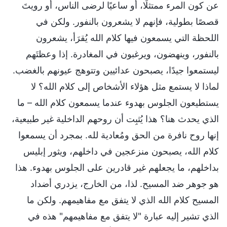
عن كون المرء ممتثلًا، أو ساعيًا لرضى الناس، أو رويتَ
قصصًا بطولية، فإنهم لا يشعرون بالنفور. ولكن في
اللحظة التي يسمعون فيها كلام الله يُقرَأ، يشعرون
بالنفور، وينهضون، ويرغبون في المغادرة. إذا وعظتَهم
ليستمعوا جيدًا، يصبحون عدائيين وتتوهج عيونهم بالغضب.
لماذا لا يستمع مثل هؤلاء الأشخاص إلى كلام الله؟ لا
يستطيعون الجلوس بهدوء عندما يسمعون كلام الله – ما
الذي يحدث هنا؟ هذا يُثبِت أن روحهم الداخلية غير طبيعية،
إنها روح نافرة من الحق ومُعادية لله. بمجرد أن يسمعوا
كلام الله، يصبحون منزعجين في داخلهم، ويثور إبليس
بداخلهم، ما يجعلهم غير قادرين على الجلوس بهدوء. هذا
هو جوهر ضد المسيح. لذا، من الخارج، يزدري أضداد
المسيح كلام الله الذي لا يتفق مع مفاهيمهم. ولكن ما
الذي تشير إليه عبارة "لا يتفق مع مفاهيمهم" هذه في