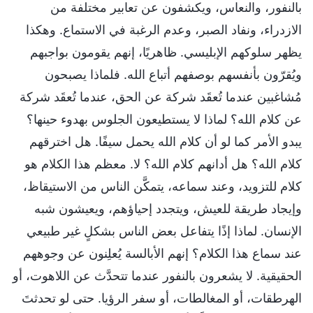
بالنفور، والنعاس، ويكشفون عن تعابير مختلفة من
الازدراء، ونفاد الصبر، وعدم الرغبة في الاستماع. وهكذا
يظهر سلوكهم الإبليسي. ظاهريًا، إنهم يقومون بواجبهم
ويُقرّون بأنفسهم بوصفهم أتباع الله. فلماذا يصبحون
مُشاغبين عندما تُعقَد شركة عن الحق، عندما تُعقَد شركة
عن كلام الله؟ لماذا لا يستطيعون الجلوس بهدوء حينها؟
يبدو الأمر كما لو أن كلام الله يحمل سيفًا. هل اخترقهم
كلام الله؟ هل أدانهم كلام الله؟ لا. معظم هذا الكلام هو
كلام للتزويد، وعند سماعه، يتمكَّن الناس من الاستيقاظ،
وإيجاد طريقة للعيش، ويتجدد إحياؤهم، ويعيشون شبه
الإنسان. لماذا إذًا يتفاعل بعض الناس بشكلٍ غير طبيعي
عند سماع هذا الكلام؟ إنهم الأبالسة يُعلِنون عن وجوههم
الحقيقية. لا يشعرون بالنفور عندما تتحدَّث عن اللاهوت، أو
الهرطقات، أو المغالطات، أو سفر الرؤيا. حتى لو تحدثتَ