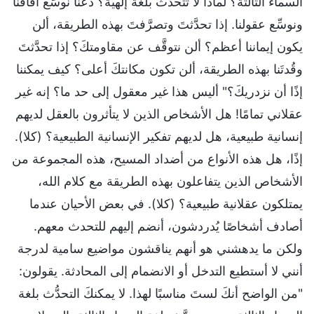
السماء الثالثة؟ لماذا لا تتحدَّث بلغة إلهية؟ دعنا نوسِّع آفاقنا
ونوسِّع عقولنا. إذا تحدَّثتَ وتصرَّفتَ بهذه الطريقة، ألن
يكون إيماننا أعظم؟ ألن نتوقَّف عن مقاومتكَ؟ إذا تحدَّثتَ
وقُدتَنا بهذه الطريقة، ألن تكون مكانتكَ أعلى؟ كيف يمكننا
إذًا أن نزدريكَ؟" أليس هذا غير معقول إلى حد ما؟ إنه غير
عقلاني تمامًا! هل الأشخاص الذين لا يتأثرون بالعقل لديهم
إنسانية طبيعية، هل لديهم تفكير الإنسانية الطبيعية؟ (كلا).
إذًا، هل هذه الأنواع من أضداد المسيح، هذه المجموعة من
الأشخاص الذين يتفاعلون بهذه الطريقة مع كلام الله،
يمتلكون عقلانية طبيعية؟ (كلا). في بعض الأحيان عندما
أصادف أشخاصًا يُدردشون، أنضم إليهم للتحدث معهم.
ولكن ما يدهشني هو أنهم يناقشون مواضيع سامية لدرجة
أنني لا أستطيع التدخل أو الانضمام إلى المحادثة. يقولون:
"من الواضح أنكَ لستَ مناسبًا لهذا. لا يمكنكَ التحدُّث بلغة