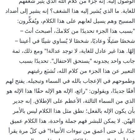
الوصول إليه. إنه جزء من كلام الله الذي يثير شغفهم
للغاية. ما الذي يُشير إليه هذا الشغف؟ إنه يشير إلى أضداد
المسيح وهم يسيل لعابهم على هذا الكلام، ويُفكِّرون:
"بسبب هذا الجزء تحديدًا من كلامكَ، أصبحتَ أنتَ –
شخصًا ضئيلًا وعاديًا، شخصًا لا يُساوي شيئًا في أعيننا –
إلهًا. هذا غير عادل للغاية، لا توجد عدالة!" ومع ذلك، ثمة
جانب واحد يجدونه "يستحق الاحتفال". تحديدًا بسبب
التعبير عن هذا الجزء من كلام الله، تُشبَع رغبتهم
وطموحهم في الإعجاب بالله في السماء وتبجيله. يفتح لهم
أفقًا جديدًا، ويقولون: "رائع، الإله هو الإله حقًا! هذا الإله هو
الذي من السماء الثالثة، الأعظم على الإطلاق. إنه جدير
بأن يكون الإله بالفعل؛ نطق مثل هذا الكلام ليس بالأمر
الهيّن. لا يمكن للبشر فهم جملة واحدة، هذا الكلام عميق
جدًا، بل حتى أعمق من نبوءات الأنبياء!" في كلّ مرة يقرأ