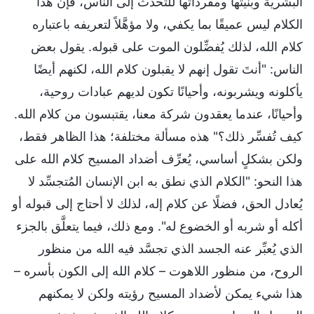
البشرية وبنيتها ومفرداتها للتحدُّث إلى الناس، فإن هذا
الكلام ليس عميقًا بما يكفي، ولا مؤهَّلاً لتعريفه باعتباره
كلام الله، لذلك يُفضِّلون الموت على قبوله. يقول بعض
الناس: "أنتَ تقول إنهم لا يقبلون كلام الله، لكنهم أيضًا
يأكلونه ويشربونه، وأحيانًا تكون لديهم عبادات روحية،
وأحيانًا، عندما يعقدون شركة معنا، يقتبسون من كلام الله.
كيف تُفسِّر ذلك؟" هذه مسألة مختلفة؛ هذا الظاهر فقط،
ولكن بشكلٍ أساسي، يُعرِّف أضداد المسيح كلام الله على
هذا النحو: "الكلام الذي نطق به ابن الإنسان المُتجسِّد لا
يُعادل الحق، فضلًا عن كلام إله، لذلك لا أحتاج إلى قبوله أو
أكله أو شربه أو الخضوع له". ومع ذلك، فيما يتعلَّق بالجزء
الذي يُعبِّر عنه الجسد الذي تجسَّد فيه الله من منظور
الروح، من منظور اللاهوت – كلام الله إلى الكون بأسره –
هذا شيء يمكن لأضداد المسيح رؤيته ولكن لا يمكنهم