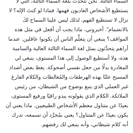
السماء الثالثة. نحن نتحدَّث بلغة السماء الثالثة، التي لا
يستطيع الأشخاص العاديون فهمها. فماذا لو كنتَ الإله؟ لا
تزال لا تستطيع الفهم، لذلك ليس علينا السماح لكَ
بالانضمام". أخبروني، ماذا يجب أن أفعل في مثل هذه
المواقف؟ ينبغي أن يتعلَّم الناس أن يكونوا عاقلين. عندما
أراهم يتحدَّثون بمثل لغة السماء الثالثة العالية والسامية
هذه، ولا أستطيع الوصول إلى هذا المستوى، ينبغي لي
المغادرة بدلًا من جعل نفسي أضحوكة. يعظ بعض أضداد
المسيح علنًا بهذه الهرطقات والمُغالطات والكلام الفارغ
غير العملي الذي ينبع بوضوح من الشيطان، من رئيس
الملائكة. الكلام الذي يقولونه يبدو راقيًا ورفيع المستوى،
بعيدًا عن متناول معظم الأشخاص الطبيعيين. ماذا يعني أن
يكون بعيدًا عن المتناول؟ يعني بمُجرَّد أن تسمعه، تدرك
أنه كلام شيطاني، وأنه ينبغي لك رفضهم.