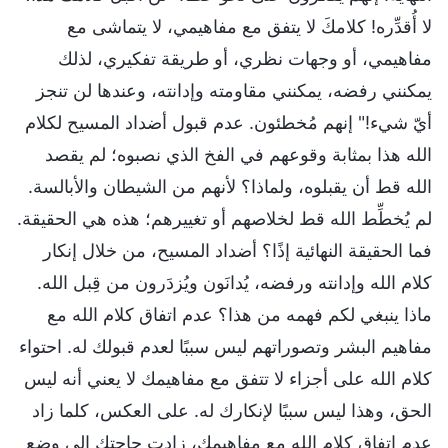
لا أُقدِّره! كلامكَ لا يتفق مع مفاهيمي، لا يتماشى مع
مفاهيمي، أو وجهات نظري، أو طريقة تفكيري، لذلك
يمكنني رفضه، يمكنني مقاومته وإدانته، وعندها لن تنجز
أيّ شيء!" إنهم مُخطئون. عدم قبول أضداد المسيح لكلام
الله هذا بمثابة وقوعهم في الفخ الذي نصبوه؛ لم يقصد
الله قط أن يقبلوه، ولماذا؟ لأنهم من الشيطان والأبالسة.
لم يُخطِّط الله قط لخلاصهم أو تغييرهم؛ هذه هي الحقيقة.
فما الحقيقة النهائية إذًا؟ أضداد المسيح، من خلال إنكار
كلام الله وإدانته ورفضه، يُدانَون ويُزدَرون من قِبل الله.
ماذا ينبغي لكم فهمه من هذا؟ عدم اتفاق كلام الله مع
مفاهيم البشر وتصوراتهم ليس سببًا لعدم قبولك له. احتواء
كلام الله على أجزاء لا تتفق مع مفاهيمك لا يعني أنه ليس
الحق، وهذا ليس سببًا لإنكارك له. على العكس، كلما زاد
عدم اتفاق كلام الله مع مفاهيمك، زادت حاجتك إلى وضع