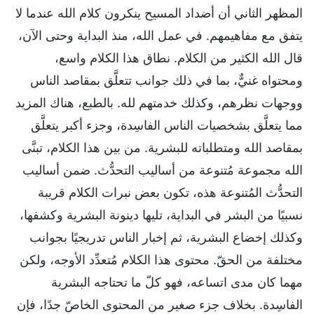
المظهر الثاني أن أضداد المسيح ينكرون كلام الله عندما لا
يتفق مع مفاهيمهم. في عمل الله، منذ البداية وحتى الآن،
قال الله الكثير من الكلام. نطاق هذا الكلام واسع،
ومحتواه غنيٌّ، بما في ذلك جوانب تتعلَّق بمقاصد الناس
ووجهات نظرهم، وكذلك خدمتهم لله. بالطبع، هناك المزيد
مما يتعلَّق بشخصيات الناس الفاسِدة، وجزء أكبر يتعلَّق
بمقاصد الله ومتطلباته للبشرية. من بين هذا الكلام، تبنَّى
الله مجموعة مُتنوعة من أساليب التحدُّث. ضمن أساليب
التحدُّث المُتنوعة هذه، تكون بعض نبرات الكلام قريبة
نسبيًا من البشر في البداية، تليها دينونة البشرية وكشفها،
وكذلك إخضاع البشرية، ثم إخبار الناس تدريجيًا بجوانب
مختلفة من الحقّ. محتوى هذا الكلام مُتعدِّد الأوجه، ولكن
مهما كان مدى اتساعه، فهو كلّ ما تحتاجه البشرية
الفاسِدة. بخلاف جزء صغير من المحتوى الخاصّ جدًا، فإن