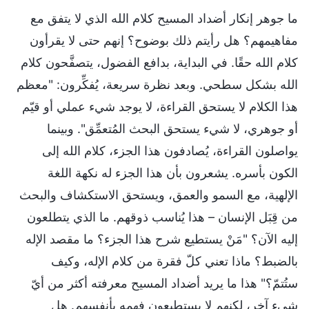
ما جوهر إنكار أضداد المسيح كلام الله الذي لا يتفق مع
مفاهيمهم؟ هل رأيتم ذلك بوضوح؟ إنهم حتى لا يقرأون
كلام الله حقًا. في البداية، بدافع الفضول، يتصفَّحون كلام
الله بشكل سطحي. وبعد نظرة سريعة، يُفكِّرون: "معظم
هذا الكلام لا يستحق القراءة، لا يوجد شيء عملي أو قيّم
أو جوهري، لا شيء يستحق البحث المُتعمِّق". وبينما
يواصلون القراءة، يُصادفون هذا الجزء، كلام الله إلى
الكون بأسره. يشعرون بأن هذا الجزء له نكهة اللغة
الإلهية، مع السمو والعمق، ويستحق الاستكشاف والبحث
من قِبَل الإنسان – هذا يُناسب ذوقهم. ما الذي يتطلعون
إليه الآن؟ "مَنْ يستطيع شرح هذا الجزء؟ ما مقصد الإله
بالضبط؟ ماذا تعني كلّ فقرة من كلام الإله، وكيف
ستُتمّ؟" هذا ما يريد أضداد المسيح معرفته أكثر من أيّ
شيء آخر، لكنهم لا يستطيعون فهمه بأنفسهم. هل