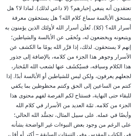
تعتقدون أنه ينبغي إخبارهم؟ (لا داعي لذلك). لماذا لا؟ هل
يستحق الأبالسة سماع كلام الله؟ هل يستحقون معرفة
أسرار الله؟ (كلا). تُعلَن أسرار الله لأولئك الذين يؤمنون به
ويتبعونه ويخضعون له، وتُخفَى عن الأبالسة والشياطين؛
إنهم لا يستحقون. لذلك، إذا قرَّر الله يومًا ما الكشف عن
الأسرار وجوهر هذا الجزء من كلامه، بالإضافة إلى جذور
هذا الكلام وسياقه، فسيُكشَف عنها لشعب الله المُختار،
لجعلهم يعرفون، ولكن ليس للشياطين أو الأبالسة أبدًا. إذا
كنتم من الساعين إلى الحق وكنتم محظوظين بما يكفي
للبقاء حتى النهاية، فستتاح لكم الفرصة لفهم محتوى هذا
الجزء من كلامه. ثمّة العديد من الأسرار في كلام الله
وأيضًا في عمله. على سبيل المثال، تجسُّد الله الحالي؛
على الرغم من وجود بعض النبوءات غير الواضحة بشأنه
في الكتاب المقدس وفي التنبؤات السابقة – أكثر أو أقل،