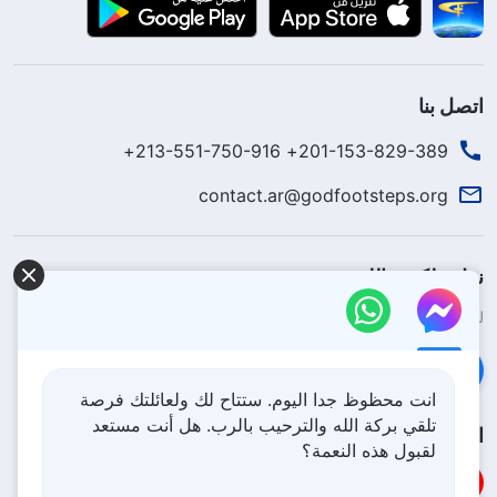
اتصل بنا
201-153-829-389+ 213-551-750-916+
contact.ar@godfootsteps.org
نزل ملكوت الله.
لقد نزلت المملكة بالفعل إلى الأرض! هل تريد دخوله؟
اعرف المزيد
تواصل معنا عبر Messenger
انت محظوظ جدا اليوم. ستتاح لك ولعائلتك فرصة
تلقي بركة الله والترحيب بالرب. هل أنت مستعد
اتبعنا
لقبول هذه النعمة؟