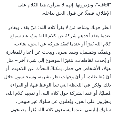
"الثاقبة"، ويزدرونها. إنهم لا يقرأون هذا الكلام على
الإطلاق، فضلًا عن قبول الحق بداخله.
انظر حولك وشاهد مَنْ لا يقرأ كلام الله؛ مَنْ يقف ويغادر
عندما يعقد أحدهم شركةً عن كلام الله؛ مَنْ، عند سماع
كلام الله يُقرَأ أو عندما تُعقَد شركة عن الحق، يتثاءب،
ويتمدَّد، ويتململ، وينفد صبره، ويبحث عن أعذار للمغادرة
أو يُحدث مُقاطعات، مُغيرًا الموضوع إلى شيء آخر – مثل
هؤلاء الأشخاص في خطر. يمكنكَ التحدُّث عن اللاهوت، أو
أيّ مُغالطات، أو أيّ وجهات نظر بشرية، وسيجلسون خلال
ذلك. ولكن في اللحظة التي تبدأ الوعظ فيها، أو القراءة
مُصليًا، أو عقد الشركة حول كلام الله، أو تمجيد كلام الله،
يتغيَّرون على الفور، ويُعلنون عن سلوك غير طبيعي،
سلوك إبليسي. عندما يسمعون كلام الله يُقرَأ، يصبحون