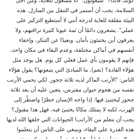
كونك قائدًا؟" سيقولون: "أنا مشغول للغاية، ومن أجل
السلامة، يجب أن أستمر في التنقل بين المنازل. هذه
البيئة مقلقة للغاية لدرجة أنني لا أستطيع التركيز على
عملي". يشعرون دائمًا أن ثمة عيونا كثيرة تراقبهم، ولا
يعرفون أين يختبئون بأمان. وبعيدًا عن التنكر، وإخفاء
أنفسهم في أماكن مختلفة، وعدم البقاء في مكان واحد،
فإنهم لا يقومون بأي عمل فعلي كل يوم. هل يوجد مثل
هؤلاء القادة؟ (نعم). ما المبادئ التي يتبعونها؟ يقول هؤلاء
الناس: "الأرنب الماكر لديه ثلاثة جحور. لكي يحمي الأرنب
نفسه من هجوم حيوان مفترس، يتعين عليه أن يعد ثلاثة
جحور ليختبئ فيها. إذا واجه الإنسان خطرًا واضطُر إلى
الهرب، لكنه لا يمتلك مكانًا يختبئ فيه، فهل هذا مقبول؟
يجب أن نتعلم من الأرانب! الحيوانات التي خلقها الله لديها
هذه القدرة على البقاء، وينبغي على الناس أن يتعلموا