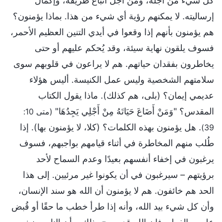
كل شيء من أجله، ومن أجل اتباع طريقه، وإكمال
إرساليته. لا يمكنهم رؤية أي شيء من هذا. بماذا يؤمنون؟
هم يؤمنون بأنهم إذا وقعوا في أيدي التنين العظيم الأحمر،
فسوف يلقون نهاية سيئة، وقد يُحكم عليهم أو حتى
يخاطرون بفقدان حياتهم. هم لا يراعون في قلوبهم سوى
سلامتهم الشخصية وليس عمل الكنيسة. أليس هؤلاء
عديمي إيمان؟ (بلى، هم كذلك). ماذا يقول الكتاب
المقدس؟ "وَمَنْ أَضَاعَ حَيَاتَهُ مِنْ أَجْلِي يَجِدُهَا"
(متى 10:
. هل يؤمنون بهذه الكلمات؟ (كلا، لا يؤمنون بها). إذا
39)
طُلب منهم المخاطرة في أثناء قيامهم بواجبهم، فسوف
يرغبون في إخفاء أنفسهم بعيدًا وعدم السماح لأحد
برؤيتهم – سيرغبون في أن يكونوا غير مرئيين. إلى هذا
الحد هم خائفون. هم لا يؤمنون أن الله هو سند الإنسان،
وأن كل شيء بيد الله، وأنه إذا طرأ خطب ما حقًا أو قُبض