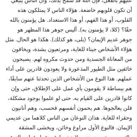
عليهم بالفعل، فإن الله قد سمح بذلك، وأن الناس ينبغي
أن تكون قلوبهم خاضعة. هؤلاء الناس لا يمتلكون هذه
القلوب، أو هذا الفهم، أو هذا الاستعداد. هل يؤمنون بالله
حقًا؟ (كلا، لا يؤمنون به). أليس جوهر هذا المظهر هو
جوهر عديم الإيمان؟ (بلى، هو كذلك). هكذا هو الحال. مثل
هؤلاء الأشخاص جبناء للغاية، ومرتعبون بشدة، ويخافون
من المعاناة الجسدية ومن حدوث مكروه لهم. يصبحون
خائفين مثل الطيور المذعورة ولا يعودون قادرين على أداء
عملهم. هذا النوع من الأشخاص الذين تحدثنا عنهم سابقًا،
هم ببساطة لا يقومون بأي عمل على الإطلاق، حتى وإن
كانوا قادرين على القيام به. حتى لو علموا بوجود مشكلة،
فلن يعالجوها. هم يحمون أنفسهم فحسب، وهم أنانيون
وحقراء للغاية. هذان النوعان من الناس كلاهما من عديمي
الإيمان. فالنوع الأول مراوغ وخائن، ويخشى المشقة