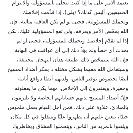
يعتمد الأمر على ما إذا كنت تتحلّى بالمسؤولية والالتزام
الحقيقيين. أليس كذلك؟ (بلى). إذا قدَّمت إخلاصك
وتحملك للمسؤولية، فحتى لو لم تكن العاقبة مثالية، فإن
الله يمحّص الأمر ويعرفه، ولن تقع المسؤولية عليك. لكن
إذا لم تقدّم إخلاصك وتحملك للمسؤولية، فحتى لو لم
يحدث أي خطأ ولم يؤدِّ ذلك إلى أي عواقب في النهاية،
فإن الله سيمحّص ذلك. طبيعة هذان النهجان مختلفة،
وسيتعامل الله معهما بشكل مختلف. يمكر أضداد المسيح
أيضًا بخصوص توفير الناس، ولديهم أيضًا دوافع أنانية
وحقيرة، ويفتقرون إلى الإخلاص. مهما يكن ما يفعلونه،
فإنَّ أضداد المسيح لديهم حساباتهم الخاصة ولا يلتزمون
بالمبادئ. علاوة على ذلك، فمن أجل القيام بعمل ملموس
جيدًا، يتعين عليهم أن يظهروا علنًا ويتنقلوا في كل مكان
ويلتقوا بالمزيد من الناس، ويتحملوا المشاق ويخاطروا.