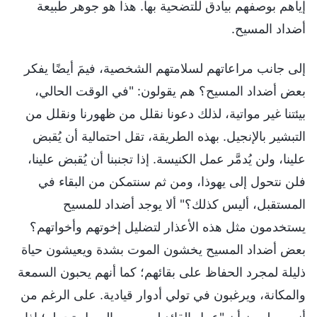
إياهم بوصفهم بيادق للتضحية بها. هذا هو جوهر طبيعة
أضداد المسيح.
إلى جانب مراعاتهم لسلامتهم الشخصية، فيمَ أيضًا يفكر
بعض أضداد المسيح؟ هم يقولون: "في الوقت الحالي،
بيئتنا غير مواتية، لذلك دعونا نقلل من ظهورنا ونقلل من
التبشير بالإنجيل. بهذه الطريقة، تقل احتمالية أن يُقبض
علينا، ولن يُدمَّر عمل الكنيسة. إذا تجنبنا أن يُقبض علينا،
فلن نتحول إلى يهوذا، ومن ثم سنتمكن من البقاء في
المستقبل، أليس كذلك؟" ألا يوجد أضداد للمسيح
يستخدمون مثل هذه الأعذار لتضليل إخوتهم وأخواتهم؟
بعض أضداد المسيح يخشون الموت بشدة ويعيشون حياة
ذليلة لمجرد الحفاظ على بقائهم؛ كما أنهم يحبون السمعة
والمكانة، ويرغبون في تولي أدوار قيادية. على الرغم من