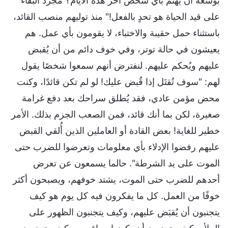
بوسعه أن يهتم بأي شخص آخر هذه الأيام؟ مجرد البقاء
على قيد الحياة هو تحدٍ بالفعل!" منذ توليهم منصب القائد،
باستثناء حمل حقيبة والاختباء، لا يقومون بأي عمل. هم
يعيشون في حالة توتر، وفي خوف دائم من أن يُقبض
عليهم ويُحكم عليهم. لنفترض أنهم سمعوا شخصًا يقول
لهم: "سوف تُقتَل إذا قُبض عليك! لو لم تكن قائدًا، وكنت
محض مؤمن عادي، فقد يُطلق سراحك بعد دفع غرامة
صغيرة، لكن بما أنك قائد، فمن الصعب الجزم بذلك. الأمر
خطير للغاية! بعض القادة أو العاملين الذين أُلقي القبض
عليهم رفضوا الإدلاء بأي معلومات وتعرضوا للضرب حتى
الموت على يد الشرطة". حالما يسمعون عن تعرض
أحدهم للضرب حتى الموت، يشتد خوفهم، ويصبحون أكثر
خوفًا من العمل. كل ما يفكرون فيه كل يوم هو كيف
يتجنبون أن يُقبَض عليهم، وكيف يتجنبون الظهور على