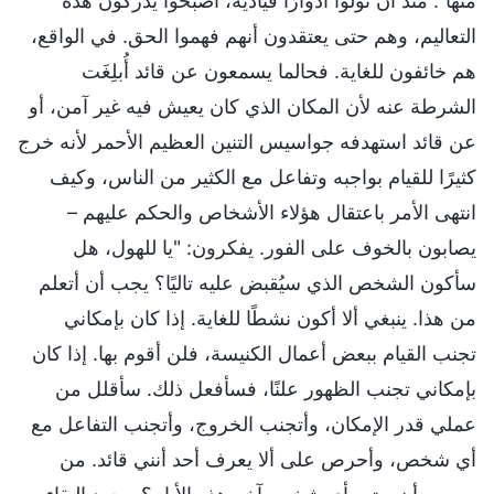
منها". منذ أن تولوا أدوارًا قيادية، أصبحوا يدركون هذه
التعاليم، وهم حتى يعتقدون أنهم فهموا الحق. في الواقع،
هم خائفون للغاية. فحالما يسمعون عن قائد أُبلِغَت
الشرطة عنه لأن المكان الذي كان يعيش فيه غير آمن، أو
عن قائد استهدفه جواسيس التنين العظيم الأحمر لأنه خرج
كثيرًا للقيام بواجبه وتفاعل مع الكثير من الناس، وكيف
انتهى الأمر باعتقال هؤلاء الأشخاص والحكم عليهم –
يصابون بالخوف على الفور. يفكرون: "يا للهول، هل
سأكون الشخص الذي سيُقبض عليه تاليًا؟ يجب أن أتعلم
من هذا. ينبغي ألا أكون نشطًا للغاية. إذا كان بإمكاني
تجنب القيام ببعض أعمال الكنيسة، فلن أقوم بها. إذا كان
بإمكاني تجنب الظهور علنًا، فسأفعل ذلك. سأقلل من
عملي قدر الإمكان، وأتجنب الخروج، وأتجنب التفاعل مع
أي شخص، وأحرص على ألا يعرف أحد أنني قائد. من