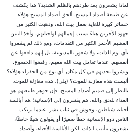
لماذا يشعرون بعد طردهم بالظلم الشديد؟ هذا يكشف
عن طبيعة أضداد المسيح. ألحق أضداد المسيح هؤلاء
خسائر كبيرة للغاية بعمل بيت الله، وذهبت الكثير من
جهود الآخرين هباءً بسبب إهمالهم لواجباتهم، وأخذ التنين
العظيم الأحمر الكثير من التقدمات، ومع ذلك لم يشعروا
بأي لوم للذات، ولا شعور بالمديونية، بل إنهم دافعوا عن
أنفسهم. عندما تعامل بيت الله معهم، رفضوا الخضوع،
ونشروا تحديهم في كل مكان. أي نوع من الحقراء هؤلاء؟
أليست هذه مغازلة للموت؟ (بلى). هذه مغازلة للموت.
بالنظر إلى صميم أضداد المسيح، فإن جوهر طبيعتهم هو
العداء للحق والله. هم يفتقرون إلى الإنسانية؛ هم أبالسة
أحياء، شياطين، وحوش في ثياب بشر. عندما يرتكب
الناس ذوو الإنسانية خطأً صغيرًا أو يقولون شيئًا خاطئًا،
يشعرون بتأنيب الذات. لكن الأبالسة الأحياء، وأضداد