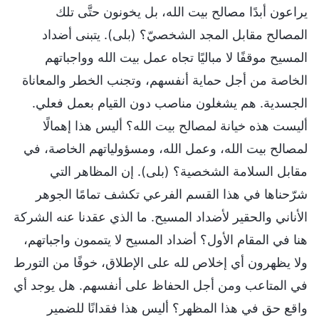
يراعون أبدًا مصالح بيت الله، بل يخونون حتَّى تلك
المصالح مقابل المجد الشخصيّ؟ (بلى). يتبنى أضداد
المسيح موقفًا لا مباليًا تجاه عمل بيت الله وواجباتهم
الخاصة من أجل حماية أنفسهم، وتجنب الخطر والمعاناة
الجسدية. هم يشغلون مناصب دون القيام بعمل فعلي.
أليست هذه خيانة لمصالح بيت الله؟ أليس هذا إهمالًا
لمصالح بيت الله، وعمل الله، ومسؤولياتهم الخاصة، في
مقابل السلامة الشخصية؟ (بلى). إن المظاهر التي
شرّحناها في هذا القسم الفرعي تكشف تمامًا الجوهر
الأناني والحقير لأضداد المسيح. ما الذي عقدنا عنه الشركة
هنا في المقام الأول؟ أضداد المسيح لا يتممون واجباتهم،
ولا يظهرون أي إخلاص لله على الإطلاق، خوفًا من التورط
في المتاعب ومن أجل الحفاظ على أنفسهم. هل يوجد أي
واقع حق في هذا المظهر؟ أليس هذا فقدانًا للضمير