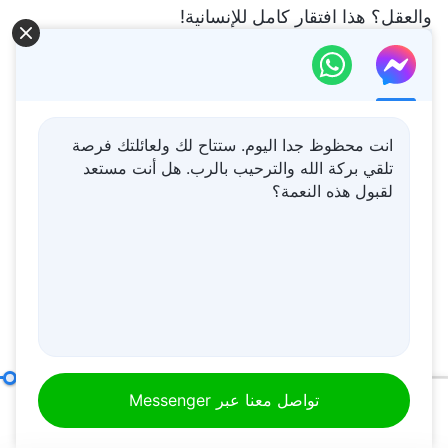
والعقل؟ هذا افتقار كامل للإنسانية!
كيف يمكن لنا نحن المسيحيون أن نتحرَّر من رباطات
الخطية ونتطهَّر؟ لا تتردد في الاتصال بنا لتجد الطريق.
انت محظوظ جدا اليوم. ستتاح لك ولعائلتك فرصة
تلقي بركة الله والترحيب بالرب. هل أنت مستعد
تواصل معنا عبر Messenger
لقبول هذه النعمة؟
محتوى ذو صلة
كلمة الله – كيف تتعرف على
طبيعة بولس وجوهره (الجزء
الثاني)
البند التاسع: لا يُؤدُّون واجبهم سوى لتمييز أنفسهم ولإرضاء مصالحهم وطموحاتهم؛ فهم لا يراعون أبدًا مصالح بيت الله، بل يخونون حتَّى تلك المصالح مقابل المجد الشخصيّ (الجزء الثاني)
تواصل معنا عبر Messenger
1:32:35
00:20
50:13