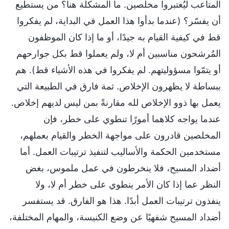
المتاعب ليُعتبروا مخلصين. ما المشكلة هنا؟ من يستطيع
أن يفسّر؟ (عندما بدأوا هذا العمل في البداية، لم يفكروا
قط في كيفية القيام به جيدًا، أو ما إذا كان الموظفون
المُرشحون مناسبين أم لا، ولم يعملوا قط بكل جوارحهم
أو يتمّوا مسؤوليتهم. لم يفكروا في هذه الأشياء قط). هم
ببساطة لا يظهرون الإخلاص. ثمة فارق في الطبيعة التي
يعمل بها ذوو الإخلاص لله مقارنةً بمن ليس لديهم إخلاص.
عندما يواجه كلاهما أمورًا تنطوي على خطر، فإن
المخلصين قادرون على مواجهة الخطر والقيام بعملهم،
مستخدمين الحكمة والأساليب لتنفيذ ترتيبات العمل. أما
أضداد المسيح، فلا ينخرطون في عمل ملموس، بغض
النظر عما إذا كان الأمر ينطوي على خطر أم لا، ولا
ينفذون ترتيبات العمل أبدًا. هذا هو الفارق. قد يستفسر
أضداد المسيح شفهيًا عن وضع الكنيسة، والمهام المختلفة،