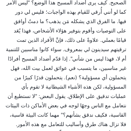
الصحيح. كيف يرى أضداد المسيح هذا الوضع؟ "ليس الأمر
كما لو أنني أُرقي للقيام بهذه الواجبات؛ فليس لي دور
فيها. ما الفرق الذي يشكله مَن يذهب؟ ما دمتُ أوافق
على التوصيات وأقوم بتوفير هؤلاء الأشخاص، فهذا يُعَد
قيامًا بعملي. علاوةً على ذلك، فإنَّ الأفراد الذين تمت
ترقيتهم سيدينون لي بمعروف. سواء كانوا مناسبين للتنمية
أم لا، فهذا ليس من شأني". إذا قدّم أضداد المسيح أفرادًا
غير مناسبين، ما يتسبب في عوائق لعمل بيت الله، فهل
يتحملون أي مسؤولية؟ (نعم). يتحملون قدرًا كبيرًا من
المسؤولية، لكن هذه الأشياء الشيطانية لا تقوم بأي
عمليات تدقيق على الإطلاق. يقول البعض: "لا نستطيع أن
نتعامل مع الناس وجهًا لوجه في بعض الأماكن ذات البيئات
القاسية، فكيف ندقق بشأنهم؟" مهما كانت البيئة قاسية،
فلا تزال هناك طرق وأساليب للتعامل مع هذه الأمور.