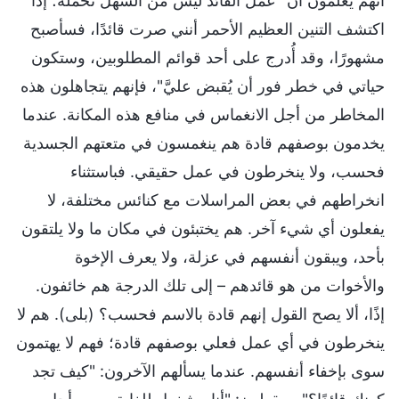
أنهم يعلمون أن "عمل القائد ليس من السهل تحمله؛ إذا
اكتشف التنين العظيم الأحمر أنني صرت قائدًا، فسأصبح
مشهورًا، وقد أُدرج على أحد قوائم المطلوبين، وستكون
حياتي في خطر فور أن يُقبض عليَّ"، فإنهم يتجاهلون هذه
المخاطر من أجل الانغماس في منافع هذه المكانة. عندما
يخدمون بوصفهم قادة هم ينغمسون في متعتهم الجسدية
فحسب، ولا ينخرطون في عمل حقيقي. فباستثناء
انخراطهم في بعض المراسلات مع كنائس مختلفة، لا
يفعلون أي شيء آخر. هم يختبئون في مكان ما ولا يلتقون
بأحد، ويبقون أنفسهم في عزلة، ولا يعرف الإخوة
والأخوات من هو قائدهم – إلى تلك الدرجة هم خائفون.
إذًا، ألا يصح القول إنهم قادة بالاسم فحسب؟ (بلى). هم لا
ينخرطون في أي عمل فعلي بوصفهم قادة؛ فهم لا يهتمون
سوى بإخفاء أنفسهم. عندما يسألهم الآخرون: "كيف تجد