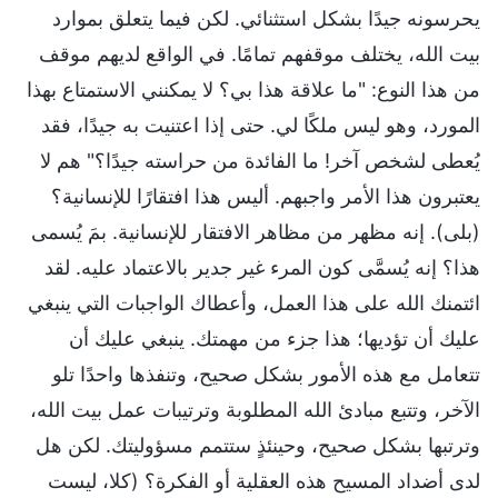
يحرسونه جيدًا بشكل استثنائي. لكن فيما يتعلق بموارد
بيت الله، يختلف موقفهم تمامًا. في الواقع لديهم موقف
من هذا النوع: "ما علاقة هذا بي؟ لا يمكنني الاستمتاع بهذا
المورد، وهو ليس ملكًا لي. حتى إذا اعتنيت به جيدًا، فقد
يُعطى لشخص آخر! ما الفائدة من حراسته جيدًا؟" هم لا
يعتبرون هذا الأمر واجبهم. أليس هذا افتقارًا للإنسانية؟
(بلى). إنه مظهر من مظاهر الافتقار للإنسانية. بمَ يُسمى
هذا؟ إنه يُسمَّى كون المرء غير جدير بالاعتماد عليه. لقد
ائتمنك الله على هذا العمل، وأعطاك الواجبات التي ينبغي
عليك أن تؤديها؛ هذا جزء من مهمتك. ينبغي عليك أن
تتعامل مع هذه الأمور بشكل صحيح، وتنفذها واحدًا تلو
الآخر، وتتبع مبادئ الله المطلوبة وترتيبات عمل بيت الله،
وترتبها بشكل صحيح، وحينئذٍ ستتمم مسؤوليتك. لكن هل
لدى أضداد المسيح هذه العقلية أو الفكرة؟ (كلا، ليست