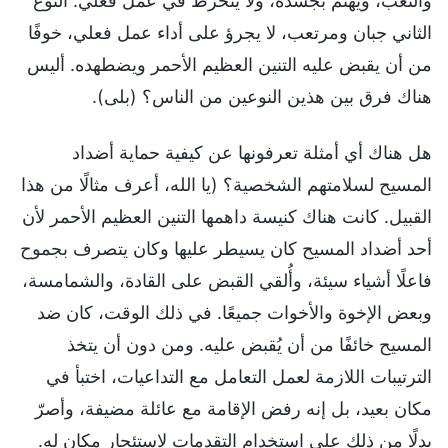
والتعب، ويهتم بجسده، ولا ينخرط في عمل فعلي. النوع
الثاني جبان ومرتعب، لا يجرؤ على أداء عمل فعلي، خوفًا
من أن يقبض عليه التنين العظيم الأحمر ويضطهده. أليس
هناك فرق بين هذين النوعين من الناس؟ (بلى).
هل هناك أي أمثلة تعرفونها عن كيفية حماية أضداد
المسيح لسلامتهم الشخصية؟ (يا الله، أعرف مثالًا من هذا
القبيل. كانت هناك كنيسة داهمها التنين العظيم الأحمر لأن
أحد أضداد المسيح كان يسيطر عليها وكان يتصرف بجموح
فاعلًا أشياء سيئة، وأُلقي القبض على القادة، والشمامسة،
وبعض الإخوة والأخوات جميعًا. في ذلك الوقت، كان ضد
المسيح خائفًا من أن يُقبض عليه. ومن دون أن يتخذ
الترتيبات اللازمة لعمل التعامل مع التداعيات، اختبأ في
مكان بعيد، بل إنه رفض الإقامة مع عائلة مضيفة، وأصرّ
بدلًا من ذلك على استخدام التقدمات لاستئجار مكان له.