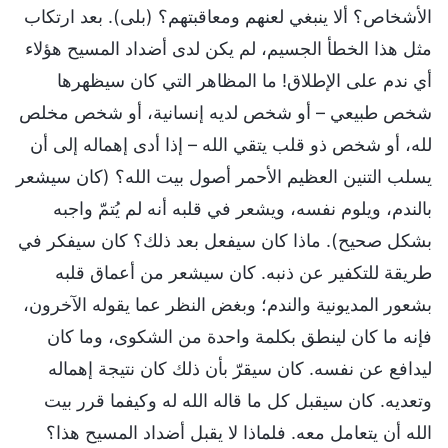
الأشخاص؟ ألا ينبغي لعنهم ومعاقبتهم؟ (بلى). بعد ارتكاب
مثل هذا الخطأ الجسيم، لم يكن لدى أضداد المسيح هؤلاء
أي ندم على الإطلاق! ما المظاهر التي كان سيظهرها
شخص طبيعي – أو شخص لديه إنسانية، أو شخص مخلص
لله، أو شخص ذو قلب يتقي الله – إذا أدى إهماله إلى أن
يسلب التنين العظيم الأحمر أصول بيت الله؟ (كان سيشعر
بالندم، ويلوم نفسه، ويشعر في قلبه أنه لم يُتمّ واجبه
بشكل صحيح). ماذا كان سيفعل بعد ذلك؟ كان سيفكر في
طريقة للتكفير عن ذنبه. كان سيشعر من أعماق قلبه
بشعور المديونية والندم؛ وبغض النظر عما يقوله الآخرون،
فإنه ما كان لينطق بكلمة واحدة من الشكوى، وما كان
ليدافع عن نفسه. كان سيقرّ بأن ذلك كان نتيجة إهماله
وتعديه. كان سيقبل كل ما قاله الله له وكيفما قرر بيت
الله أن يتعامل معه. فلماذا لا يقبل أضداد المسيح هذا؟