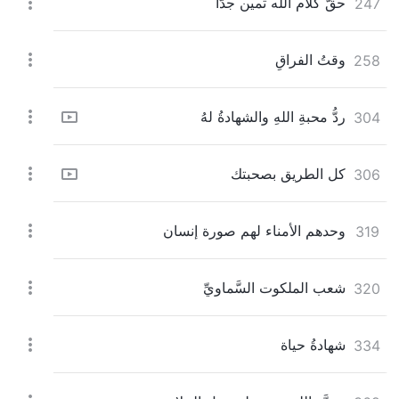
حقّ كلام الله ثمين جدًّا
247
وقتُ الفراقِ
258
ردُّ محبةِ اللهِ والشهادةُ لهُ‎
304
كل الطريق بصحبتك
306
وحدهم الأمناء لهم صورة إنسان
319
شعب الملكوت السَّماويِّ
320
شهادةُ حياة
334