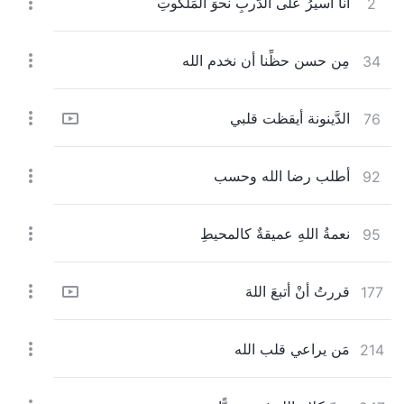
أنا أسيرُ على الدَّربِ نحوَ المَلَكُوتِ
2
مِن حسن حظِّنا أن نخدم الله
34
الدَّينونة أيقظت قلبي
76
أطلب رضا الله وحسب
92
نعمةُ اللهِ عميقةٌ كالمحيطِ
95
قررتُ أنْ أتبعَ اللهَ
177
مَن يراعي قلب الله
214