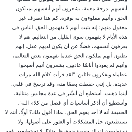
أنفسهم لدرجة معينة، يشعرون أنهم أنفسهم يمتلكون
الحق، وأنهم مملوءون به بوفرة. كم هذا تصرف غير
معقول منهم؛ إنه يثبت أنهم لا يفهمون الحق. الناس في
هذه الأيام لا يفهمون سوى القليل من التعاليم. هم لا
يعرفون أنفسهم، فضلًا عن أن يكون لديهم عقل. إنهم
يظنون أنهم يملكون الحق عندما يفهمون بعض التعاليم،
وأنهم لم يعودوا أناسًا عاديين. يشعرون أنهم أصبحوا
عظماء ويفكرون قائلين: "لقد قرأت كلام الله مرات
عديدة. بل إنني حفظت بعضًا منه، وقد ترسخ في قلبي.
أينما ذهبت، أستطيع أن أبشّر في عدة مجالس متتالية،
وأستطيع أن أذكر أساسيات أي فصل من كلام الله".
الحقيقة أنه لا أحد يفهم الحق. لماذا أقول ذلك؟ أولًا، أنتم لا
تستطيعون حل المشكلات أو العثور على أصولها، ولا
تستطيعون إدراك حقيقة جوهرها. وثانيًا، لا تستطيعون فهم