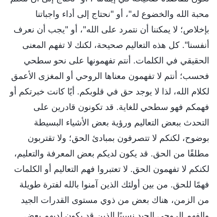
محبة الله والخضوع له"، أو "نحتاج إلى أداء واجباتنا
بإخلاص؛ لا يمكننا أن نتمرد على الله"، أو "يجب أن نعرف
أنفسنا". كل هذه التعاليم صحيحة، لكنك لا تفهم المعنى
الحقيقي في الكلمات. أنتم تفهمونها على نحو سطحي
فحسب؛ أنتم لا تفهمون معناها الروحي أو المغزى الأعمق
لكلام الله، لذا لا يوجد حق في قلوبكم. أيًا كانت خبرتكم أو
فهمكم فهو سطحي للغاية. قد تكونون قادرين على
التحدث ببعض التعاليم ورؤية بعض الأشياء البسيطة
بوضوح، لكنكم لا تتصرفون بمبادئ الحق؛ ولا تقتربون
مطلقًا من الحق. قد يكون لديكم بعض المعرفة والتعليم،
لكنكم لا تفهمون الحق. لا تعتبروا فهم التعاليم أو الكلمات
فهمًا للحق. من بين أولئك الذين آمنوا بالله لفترة طويلة
من الزمن، هناك بعض من ذوي مستوى القدرات الجيد
والفهم الروحي الجيد نسبيًا الذين قد يكون لديهم بعض