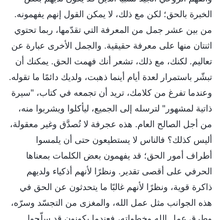
الخبرة بالحق؛ لكن مع ذلك، لا يمكن القول إنهم يفهمونه.
من بين عشر جمل من المعرفة التي تقدّمها، ربما تحتوي
اثنتان منها على معرفة حقيقية. والجمل الأخرى عبارة عن
تعاليم. لكنك، مع ذلك، تشعر أنك فهمت الحق. يمكنك أن
تبشّر باستمرار لعدة أيام أينما ذهبت، ولديك دائمًا ما تقوله.
وعندما تفرغ من كلامك، تريد أن تجمعه في كتاب، "سيرة
ذاتية لمشهور" لترسله إلى الجميع، ليأكلوا ويشربوا منه،
من أجل الصالح العام. هذه عجرفة لا تُصدَّق وغير معقولة،
أليس كذلك؟ فالناس لا يستطيعون حتى أن يلمسوا
أطراف أمور الحق؛ قد يفهمون بعض الكلمات بمعناها
الحرفي على أقصى تقدير. ونظرًا لأنهم أذكياء ولديهم
ذاكرة قوية، ونظرًا لأنهم غالبًا ما يتحدثون عن الحق في
هذه الجوانب مثل عمل الله، والمغزى من التجسّد وسرّه،
وطرق عمل الله وخطواته، فعندما يكونون قد سلّحوا