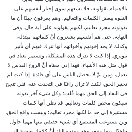
بالاهتمام يقولونه، فلا يسعهم سوى إجبار أنفسهم على
التفوه ببعض الكلمات والتعاليم. وهم يعرفون جيدًا أن ما
يقولونه مجرد تعاليم، لكنهم يقولونه على أية حال. وفي
النهاية، حتى هم أنفسهم يشعرون أنَّ كلماتهم مبتذلة،
وكذلك لا يجد إخوتهم وأخواتهم أنها تترك فيهم أي تأثير
تنويري. إذا كنت لا تدرك هذه المشكلة، وتستمر بعناد في
قول مثل هذه الأشياء، فهذا إذن معناه أنَّ الروح القدس لا
يعمل، ومن ثمَّ لا يحصل الناس على أي فائدة. إذا كنت لم
تختبر الحق، لكنك لا تزال راغبًا في التحدث عنه، فلن تنجح
في النفاذ إلى الحق مهما قُلت؛ وكل شيء آخر تقوله
سيكون محض كلمات وتعاليم. قد تظن أنها كلمات
مستنيرة إلى حد ما لكنها مجرد تعاليم؛ وليست واقع الحق.
ولن يستوعب المستمع أي شيء حقيقي منها مهما حاول
جاهدًا. ربما يشعر وهو يستمع إليك أنَّ كلامك صحيح إلى