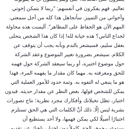
تعاليم. فهم يفكرون في أنفسهم: "ربما لا يتمكن إخوتي
وأخواتي من التمييز. سأتجاهل هذا كله من أجل سمعتي.
المهم الآن هو الحفاظ على المظاهر". أليست هذه محاولة
لخداع الناس؟ هذه خيانة لله! إذا كان هذا الشخص يتحلى
بعقل سليم، فسيشعر بالندم وبأنه يجب أن يتوقف عن
الكلام. سيشعر بضرورة تغيير الموضوع وعقد الشركة
حول موضوع اختبره، أو ربما سيعقد الشركة حول فهمه
للحق ومعرفته به. مهما كان مقدار ما يفهمه المرء، فهذا
هو ما ينبغي له التفوه به. وثمة حدود للأمور العملية التي
يمكن للشخص قولها، بغض النظر عن مقدار حديثه. فبدون
اختبار، تظل تخيلاتك وأفكارك مجرد نظرية؛ نتاج تصورات
بشرية ليس إلّا. ذلك أنَّ الكلمات التي هي الحق تستلزم
اختبارًا أصيلًا لكي يمكن فهمها، ولا أحد يستطيع أن
يستوعب جوهر الحق كاملاً دون اختبار، ناهيك عن تقديم