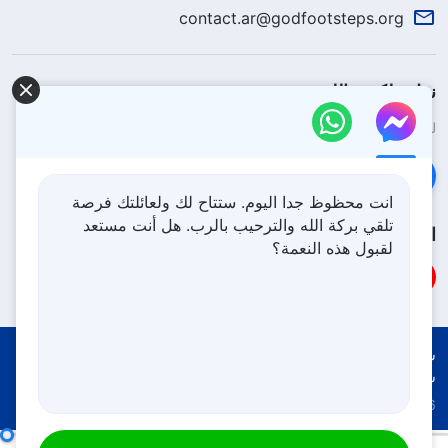
contact.ar@godfootsteps.org
نزل ملكوت الله.
لقد نزلت المملكة بالفعل إلى الأرض! هل تريد دخوله؟
اعرف المزيد
تواصل معنا عبر Messenger
انت محظوظ جدا اليوم. ستتاح لك ولعائلتك فرصة
تلقي بركة الله والترحيب بالرب. هل أنت مستعد
اتبعنا
لقبول هذه النعمة؟
شروط الاستخدام
الخصوصية
شكر وتقدير
سياسة ملفات تعريف الارتباط
Copyright © 2026
كنيسة الله القدير
جميع الحقوق محفوظة