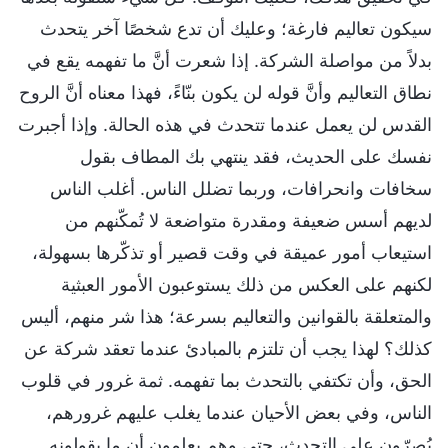
سيكون تعاليم فارغة؛ وعليك أن تدع شخصًا آخر يتحدث
بدلاً من مواصلة الشركة. إذا شعرت أنَّ ما تفهمه يقع في
نطاق التعاليم وأنَّ قوله لن يكون بنّاءً، فهذا معناه أنَّ الروح
القدس لن يعمل عندما تتحدث في هذه الحالة. وإذا أجبرت
نفسك على الحديث، فقد ينتهي بك المطاف بقول
سخافات وانحرافات، وربما تضلل الناس. أغلب الناس
لديهم أسس ضعيفة ومقدرة متواضعة لا تُمكّنهم من
استيعاب أمور عميقة في وقت قصير أو تذكّرها بسهولة،
لكنهم على العكس من ذلك يستوعبون الأمور العبثية
والمتعلقة بالقوانين والتعاليم بسرعة؛ هذا شر منهم، أليس
كذلك؟ لهذا يجب أن تلتزم بالمبادئ عندما تعقد شركة عن
الحق، وأن تكتفي بالتحدث بما تفهمه. ثمة غرور في قلوب
الناس، وفي بعض الأحيان عندما يغلب عليهم غرورهم،
يُصرّون على التحدث، حتى وهم يعلمون أن ما يقولونه