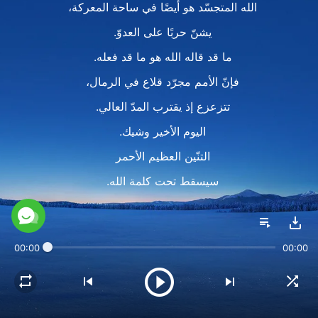
الله المتجسّد هو أيضًا في ساحة المعركة،
يشنّ حربًا على العدوّ.
ما قد قاله الله هو ما قد فعله.
فإنّ الأمم مجرّد قلاع في الرمال،
تتزعزع إذ يقترب المدّ العالي.
اليوم الأخير وشيك.
التنّين العظيم الأحمر
سيسقط تحت كلمة الله.
ويهزم العدوّ أينما يظهر التجسّد،
إبادة الصين ستكون أولاً.
00:00
00:00
ستصير نفايةً بيد الله.
دليل انهيار التنّين العظيم الأحمر
يُرى في نضج الناس.