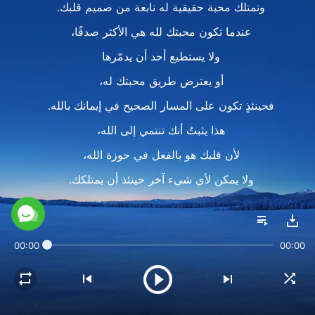
وتمتلك محبة حقيقية له نابعة من صميم قلبك.
عندما تكون محبتك لله هي الأكثر صدقًا،
ولا يستطيع أحد أن يدمّرها
أو يعترض طريق محبتك له،
فحينئذٍ تكون على المسار الصحيح في إيمانك بالله.
هذا يثبتُ أنك تنتمي إلى الله،
لأن قلبك هو بالفعل في حوزة الله،
ولا يمكن لأي شيء آخر حينئذ أن يمتلكك.
2
من خلال اختبارك، ومن خلال الثمن الذي دفعته،
00:00
00:00
ومن خلال عمل الله،
تكون قادرًا على تنمية محبة عفوية لله؛
وحين تفعل ذلك،