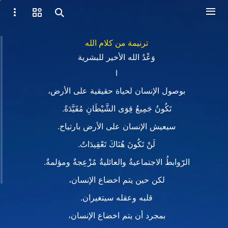
ترنيمة من كلام الله
وَعْدُ الله الأخير للبشرية‎
I
بوصول الإنسان لحياة حقيقية على الأرض،
تَكُونُ جَمِيعُ قِوَى الشَّيْطَانِ مُقَيَّدَةً.
سيعيش الإنسان على الأرض بارتياح.
لَنْ تَكُونَ هُنَاكَ تَعْقِيدَاتٌ.
الرّوابطُ الاجتماعيةُ والعائليةُ مُزْعِجةٌ ومؤلمةٌ.‎
لكن حين يتم اخضاع الإنسان،
قلبه وعقله سيتغيران.
بمجرد أن يتم اخضاع الإنسان،