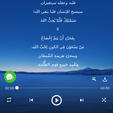
قلبه وعقله سيتغيران.
سيصبح للإنسان قلبا يتقي الله؛
سَيَمْتَلِكُ قَلْبًا يُحِبُّ اللهَ.
II
بِمُجَرَّدِ أَنْ يَتِمَّ إِخْضَاعُ
مَنْ يَسْعَوْنَ فِي الكونِ لِحُبِّ اللهِ،
وبمجرّدِ هزيمةِ الشّيطانِ
وَتَقْيِيدِ جَمِيعِ قِوَى الظُّلْمَةِ،
سَتَخْلُو حَيَاةُ الإِنْسَانِ مِنَ المَتَاعِبِ،
سيعيش بحرية في الأرض
00:00
00:00
بدونِ تعقيداتِ الجسدِ.
سَيَكُونُ الإِنْسَانُ حرّاً مِنْ قِوَى الشَّيْطَانِ.
بمجرد أن يتم اخضاع الإنسان،